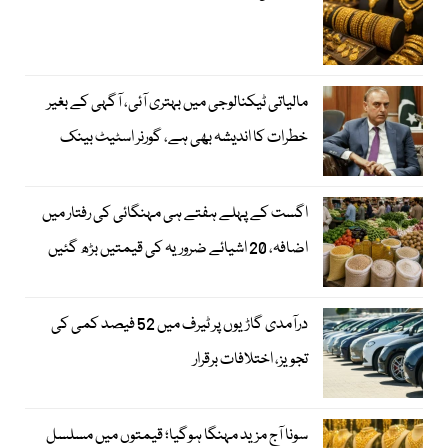
مالیاتی ٹیکنالوجی میں بہتری آئی، آگہی کے بغیر
خطرات کا اندیشہ بھی ہے، گورنر اسٹیٹ بینک
اگست کے پہلے ہفتے ہی مہنگائی کی رفتار میں
اضافہ، 20 اشیائے ضروریہ کی قیمتیں بڑھ گئیں
درآمدی گاڑیوں پر ٹیرف میں 52 فیصد کمی کی
تجویز، اختلافات برقرار
سونا آج مزید مہنگا ہوگیا؛ قیمتوں میں مسلسل