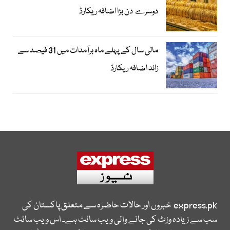
دوسرے دن بڑا اضافہ ریکارڈ
مالی سال کے پہلے ماہ برآمدات میں 31 فیصد سے
زائد اضافہ ریکارڈ
express.pk
خبروں اور حالات حاضرہ سے متعلق پاکستان کی
سب سے زیادہ وزٹ کی جانے والی ویب سائٹ ہے۔ اس ویب سائٹ