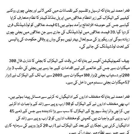
فخر احمد نے بتایاکہ ترسیل و تقسیم کے نقصانات میں کمی لانے اور بجلی چوری روکنے
کیلیے کے الیکڑک کے زیر انتظام علاقوں میں ایریل بنڈلڈکیبلز کا نظام متعارف کرایا
گیاہے جس کے حوصلہ افزانتائج برآمد ہوئے ہیں،61 فیصد علاقوں کو لوڈشیڈنگ فری
کر دیا گیا ،39 فیصد علاقوں میں لوڈشیڈنگ کی جاری ہے جن علاقوں میں بجلی چوری
زیادہ ہوگی اور ریکوریز کی صورتحال بہتر نہیں ہوگی وہاں پر وفاقی حکومت کی پالیسی
کے تحت لوڈشیڈنگ کی جائے گی۔
چیف کمیونیکیشن آفیسر نے بتایاکہ اس وقت کے الیکڑک کا بجلی کا شارٹ فال 300
میگاواٹ ہے جس کے خاتمے کے لیے اقدامات کیے جا رہے ہیں،بجلی کی طلب 3 ہزار
200اور دستیاب بجلی 2ہزار 100 میگاواٹ ہے، 2009 سے اب تک کے الیکڑ ک نے 1ہزار
57 میگاواٹ بجلی سسٹم میں داخل کی ہے۔
فخر احمد نے بتایاکہ مختلف اداروں کے ادائیگیاں نہ کرنے سے مسائل پیدا ہوتے ہیں۔
اب بھی مختلف اداروں نے کے الیکڑک کو 90 ارب روپے سے زائد کے واجبات اداکرنے
ہیں، کراچی واٹرا ینڈ سیوریج کے الیکڑک کا سب سے بڑا نادہندہ ہے جس کے ذمے 45
ارب روپے کے واجبات ہیں،کمپنی کو مختلف اداروں کو 2 ارب روپے سے زائد کی
ادائیگیاں کرنی ہیں، نجکاری کے بعد کے الیکڑک نے 1ارب 20 کروڑ روپے کی سرمایہ کاری
کی ہے جس سے نظام میں بہتری آئی ہے۔