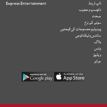
ٹاپ ٹرینڈ
Express Entertainment
دلچسپ و عجیب
صحت
سونے کے نرخ
پیٹرولیم مصنوعات کی قیمتیں
سائنس و ٹیکنالوجی
بلاگ
بزنس
ویڈیوز
جرائم