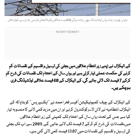
جہاں چوری زیادہ وہاں لوڈشیڈنگ بھی زیادہ ہوگی،60فیصدعلاقوںکوبلاتعطل فراہمی جاری ہے۔ فوٹو؛ فائل
کے الیکڑک نے اپنے زیر انتظام علاقوں میں بجلی کی ترسیل و تقسیم کے نقصانات کم
کرنے کی حکمت عملی تیار کرلی ہے اور رواں سال کے اختتام تک نقصانات کی شرح کم
کرکے 7 فیصد تک لائی جائے گی، کے الیکڑک کے 60 فیصد علاقے لوڈشیڈنگ فری
ہوچکے ہیں۔
کے الیکڑک کے چیف کمیونیکیشن آفیسر فخر احمد نے ''ایکسپریس'' کو بتایاکہ کے
الیکڑک انتظامیہ نے لائن لاسزکوکنٹرول کرنے اور ان میں مزیدکمی لانے کا منصوبہ تیار
کیا ہے جس کے تحت رواں سال کے اختتام تک کمپنی کے زیر انتظام علاقوں
میںنقصانات کی شرح کم کرکے 7 فیصد تک لائے جائیں گے، 2009 سے اب تک بجلی
کی ترسیل و تقسیم کے نقصانات میں 13.07 فیصد کمی لائی گئی ہے۔