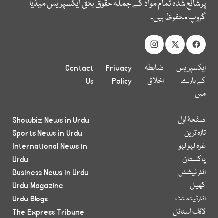
پر شائع شدہ تمام مواد کے جملہ حقوق بحق ایکسپریس میڈیا
گروپ محفوظ ہیں۔
ایکسپریس
ضابطہ
Privacy
Contact
کے بارے
اخلاق
Policy
Us
میں
صفحۂ اول
Showbiz News in Urdu
تازہ ترین
Sports News in Urdu
غزہ لہو لہو
International News in
پاکستان
Urdu
انٹر نیشنل
Business News in Urdu
کھیل
Urdu Magazine
انٹرٹینمنٹ
Urdu Blogs
لائف اسٹائل
The Express Tribune