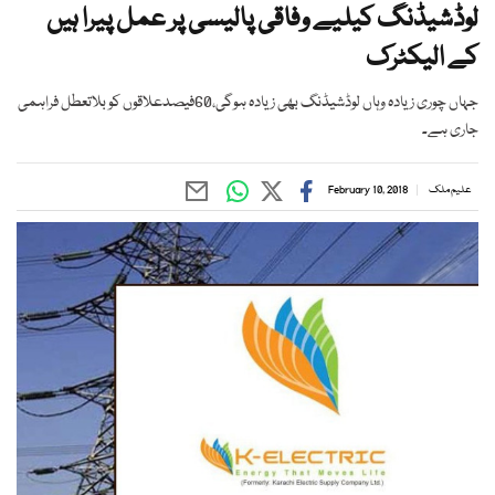
لوڈشیڈنگ کیلیے وفاقی پالیسی پر عمل پیرا ہیں
کے الیکٹرک
جہاں چوری زیادہ وہاں لوڈشیڈنگ بھی زیادہ ہوگی،60فیصدعلاقوں کو بلاتعطل فراہمی
جاری ہے۔
علیم ملک
February 10, 2018