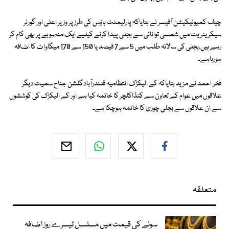
چیف کمیونیکیشن آفیسر نے بتایاکہ پارلیمنٹ ہاؤس کی طرز پر وزیر اعلی اور گورنر
سیکریٹریٹ میں شمسی توانائی سے بجلی پیدا کرنے کیلیے ایک منصوبے پر بھی کام کر
رہے ہیں،بجلی کی سالانہ طلب میں 5 سے 7 فیصد یا 150 سے 170 میگاواٹ کا اضافہ
ہورہاہے۔
فخر احمد نے مزید بتایاکہ کے الیکڑک انتظامیہ قلندرآبادگلشن جناح سمیت دیگر
علاقوں میں عوام کے تعاون سے کنڈاکلچر کا خاتمہ کیا ہے اور کے الیکڑک کی کوششوں
سے ان علاقوں سے بجلی چوری کا خاتمہ ہوچکا ہے۔
متعلقہ
سونے کی قیمت میں مسلسل تیسرے روز اضافہ