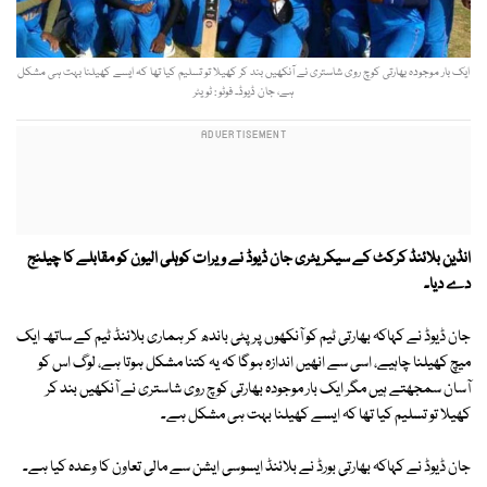
ایک بار موجودہ بھارتی کوچ روی شاستری نے آنکھیں بند کر کھیلا تو تسلیم کیا تھا کہ ایسے کھیلنا بہت ہی مشکل
ہے، جان ڈیوڈ۔ فوٹو : ٹویٹر
انڈین بلائنڈ کرکٹ کے سیکریٹری جان ڈیوڈ نے ویرات کوہلی الیون کو مقابلے کا چیلنج
دے دیا۔
جان ڈیوڈ نے کہاکہ بھارتی ٹیم کو آنکھوں پر پٹی باندھ کر ہماری بلائنڈ ٹیم کے ساتھ ایک
میچ کھیلنا چاہیے، اسی سے انھیں اندازہ ہوگا کہ یہ کتنا مشکل ہوتا ہے، لوگ اس کو
آسان سمجھتے ہیں مگر ایک بار موجودہ بھارتی کوچ روی شاستری نے آنکھیں بند کر
کھیلا تو تسلیم کیا تھا کہ ایسے کھیلنا بہت ہی مشکل ہے۔
جان ڈیوڈ نے کہاکہ بھارتی بورڈ نے بلائنڈ ایسوسی ایشن سے مالی تعاون کا وعدہ کیا ہے۔