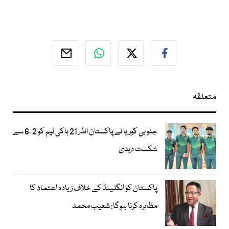
متعلقہ
جنوبی کوریا نے پاکستان انڈر 21 ہاکی ٹیم کو 2-6 سے
شکست دیدی
پاکستان کو انگلینڈ کے خلاف زیادہ اعتماد کا
مظاہرہ کرنا ہوگا: شعیب محمد