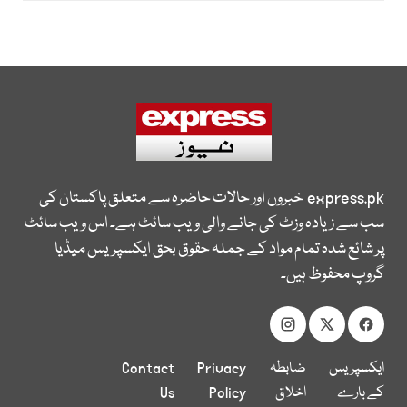
express.pk
خبروں اور حالات حاضرہ سے متعلق پاکستان کی
سب سے زیادہ وزٹ کی جانے والی ویب سائٹ ہے۔ اس ویب سائٹ
پر شائع شدہ تمام مواد کے جملہ حقوق بحق ایکسپریس میڈیا
گروپ محفوظ ہیں۔
ایکسپریس
ضابطہ
Privacy
Contact
کے بارے
اخلاق
Policy
Us