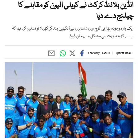
انڈین بلائنڈ کرکٹ نے کوہلی الیون کو مقابلے کا
چیلنج دے دیا
ایک بار موجودہ بھارتی کوچ روی شاستری نے آنکھیں بند کر کھیلا تو تسلیم کیا تھا کہ
ایسے کھیلنا بہت ہی مشکل ہے، جان ڈیوڈ
February 11, 2018
Sports Desk