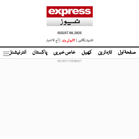
AUGUST 08, 2026
اشتہار لگائیں |
لائیو ٹی وی
| آج کا اخبار
صفحۂ اول
تازہ ترین
کھیل
خاص خبریں
پاکستان
انٹر نیشنل
ٹا