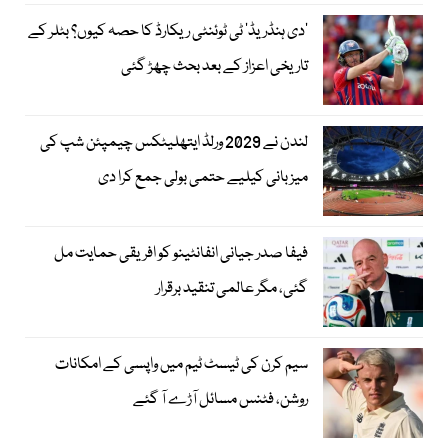
’دی ہنڈریڈ‘ ٹی ٹوئنٹی ریکارڈ کا حصہ کیوں؟ بٹلر کے
تاریخی اعزاز کے بعد بحث چھڑ گئی
لندن نے 2029 ورلڈ ایتھلیٹکس چیمپئن شپ کی
میزبانی کیلیے حتمی بولی جمع کرا دی
فیفا صدر جیانی انفانٹینو کو افریقی حمایت مل
گئی، مگر عالمی تنقید برقرار
سیم کرن کی ٹیسٹ ٹیم میں واپسی کے امکانات
روشن، فٹنس مسائل آڑے آ گئے