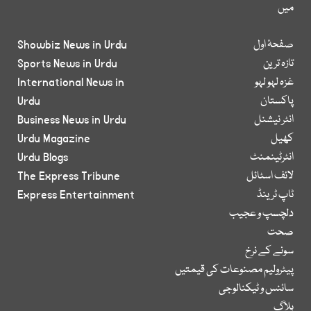
میں
صفحۂ اول
Showbiz News in Urdu
تازہ ترین
Sports News in Urdu
غزہ لہو لہو
International News in
پاکستان
Urdu
انٹر نیشنل
Business News in Urdu
کھیل
Urdu Magazine
انٹرٹینمنٹ
Urdu Blogs
لائف اسٹائل
The Express Tribune
ٹاپ ٹرینڈ
Express Entertainment
دلچسپ و عجیب
صحت
سونے کے نرخ
پیٹرولیم مصنوعات کی قیمتیں
سائنس و ٹیکنالوجی
بلاگ