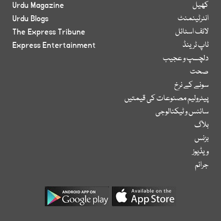
کھیل
Urdu Magazine
انٹرٹینمنٹ
Urdu Blogs
لائف اسٹائل
The Express Tribune
ٹاپ ٹرینڈ
Express Entertainment
دلچسپ و عجیب
صحت
سونے کے نرخ
پیٹرولیم مصنوعات کی قیمتیں
سائنس و ٹیکنالوجی
بلاگ
بزنس
ویڈیوز
جرائم