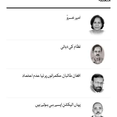
متعلقہ
امیر خسروؒ
نظام کی دہائی
افغان طالبان حکمرانوں پر نیا عدم اعتماد
یہاں الیکشن ایسے ہی ہوتے ہیں