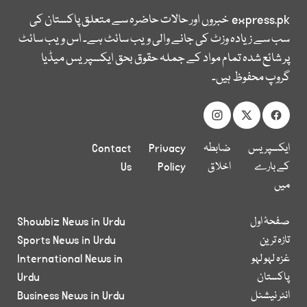
express.pk
خبروں اور حالات حاضرہ سے متعلق پاکستان کی
سب سے زیادہ وزٹ کی جانے والی ویب سائٹ ہے۔ اس ویب سائٹ
پر شائع شدہ تمام مواد کے جملہ حقوق بحق ایکسپریس میڈیا
گروپ محفوظ ہیں۔
ایکسپریس
ضابطہ
Privacy
Contact
کے بارے
اخلاق
Policy
Us
میں
صفحۂ اول
Showbiz News in Urdu
تازہ ترین
Sports News in Urdu
غزہ لہو لہو
International News in
پاکستان
Urdu
انٹر نیشنل
Business News in Urdu