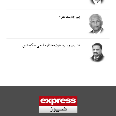
بے چارے عوام
نئے صوبے یا خود مختار مقامی حکومتیں