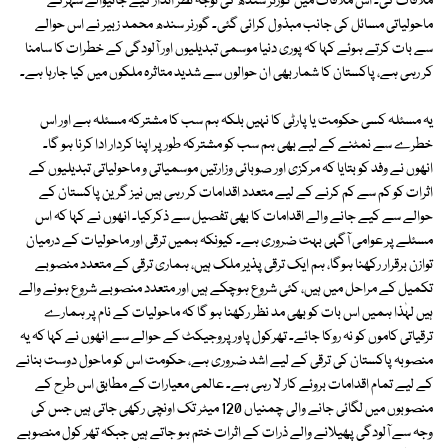
ملاقات کی۔ اس ملاقات میں گورنر سندھ کی توجہ نظر انداز کیے جانیوالے شہرکے
ماحولیاتی مسائل کی جانب مبذول کرائی گئی۔ گورنر سندھ محمد زبیر نے اس حوالے
سے بات کرتے ہوئے کہا کہ پوری دنیا موسمی تبدیلیوں اور آلودگی کے خطرات کا سامنا
کر رہی ہے، پاکستان کا شمار بھی ان حوالوں سے شدید متاثرہ ملکوں میں کیا جارہا ہے۔
یہ مسئلہ کسی حکومت یا پارٹی کا نہیں بلکہ ہم سب کا مشترکہ مسئلہ ہے اور اس
خطرے سے نمٹنے کے لیے بھی ہم سب کو مشترکہ طور پر اپنا کردار ادا کرنا ہو گا۔
انھوں نے وفد کو بتایا کہ مرکزی اور صوبائی وزارتیں موسمیاتی و ماحولیاتی تبدیلیوں کے
اثرات کو کم سے کم کرنے کے لیے متعدد اقدامات کر رہی ہیں نیز گرین پاکستان کے
حوالے سے کیے جانے والے اقدامات کا بھی تفصیل سے ذکرکیا۔ انھوں نے کہا کہ اس
مسئلے پر عوامی آگہی بہت ضروری ہے۔ کیونکہ ہمیں ترقی اور ماحولیات کے درمیان
توازن برقرار رکھنا ہوگا، ہم ایک ترقی پذیر ملک ہیں، ہماری ترقی کے متعدد منصوبے
تکمیل کے مراحل میں ہیں، کئی شروع ہوچکے ہیں اور متعدد منصوبے شروع ہونے والے
ہیں لہٰذا ہمیں اس بات کو بھی مد نظر رکھنا ہو گا کہ ماحولیات کے نام پر ہمارے
ترقیاتی کاموں کو نہ روکا جائے۔ تھرکول پاور پروجیکٹ کے حوالے سے انھوں نے کہا کہ یہ
منصوبہ پاکستان کی ترقی کے لیے اشد ضروری ہے، حکومت اس کو ماحول دوست بنانے
کے لیے تمام اقدامات بروئے کار لا رہی ہے۔ عالمی معیارات کے مطابق اس طرح کے
منصوبوں میں لگائی جانے والی چمنیاں 120 میٹر تک اونچی رکھی جاتی ہیں جس کی
وجہ سے آلودگی پھیلانے والے ذرات کے اثرات ختم ہو جاتے ہیں جبکہ تھر کول منصوبے