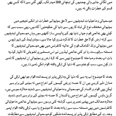
میں لگائی جانے والی چمنیوں کی اونچائی 180 میٹر تک رکھی گئی ہے تاکہ کسی بھی
قسم کے خطرات باقی نہ رہیں۔
موسمیاتی و ماحولیات تبدیلیوں سے لاحق ہونیوالے خطرات اور انکے نتیجے میں
ہونیوالی مختلف نوع کی تباہ کاریوں سے دنیا کی حکومتیں آگاہ ہیں۔ یہی سبب ہے کہ
کوئی بھی عالمی فورم جہاں دنیا بھر کے پالیسی ساز اکٹھے ہوں وہاں موسمیاتی تبدیلیوں
سے کرئہ ارض کو لاحق خطرات کا تذکرہ ضرورکیا جاتا ہے۔ سوئٹزرلینڈ کے شہر ڈیوس
میں ہونیوالی ورلڈ اکنامک فورم کی حالیہ کانفرنس میں بھی موسمیاتی تبدیلیوں کا
مسئلہ سرفہرست رہا اور کئی عالمی لیڈروں نے اس مسئلے پر تشویش کا اظہار کیا۔یہ
بات اب بحث و مباحثہ کا موضوع نہیں ہے کہ کرۂ ارض پر ہونیوالی ان تبدیلیوں کا ذمے
دار کون ہے۔ سب کو علم ہے کہ دنیا کی ترقی یافتہ اقوام انکی ذمے دار ہیں۔
بحث کا موضوع اب یہ ہے کہ دنیا کی وہ ترقی پذیر اور پسماندہ اقوام جو ابھی ترقی کی
منازل طے کررہی ہیں ان کا حصہ زہریلی گیسوں کے اخراج میں نہ ہونے کے برابر ہے
لیکن یہی اقوام ہر اقسام کی موسمیاتی و ماحولیاتی تبدیلیوں سے شدید متاثرہ ہورہی ہیں۔
گرین ہاؤس گیسوں کے اخراج میں پاکستان کا حصہ نہ ہونے کے برابر ہے تاہم، شدید
متاثرہ ممالک میں پہلے نمبر پر ہے۔ گزشتہ کئی برسوں سے ہونیوالی عالمی ماحولیاتی
کانفرنسوں میں یہی مسئلہ سب سے زیادہ بحث کا موضوع رہا ہے۔ ترقی یافتہ اقوام اپنے
وعدے کے مطابق ترقی پذیر اور پسماندہ ملکوں کو موسمیاتی تبدیلیوں سے مطابقت