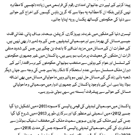
پیدا کرنے کے لیے دی جانیوالی امدادی رقوم کی فراہمی میں زیادہ دلچسپی کا مظاہرہ
نہیں کرتیں بلکہ ان کا مطالبہ یہ ہوتا ہے کہ گرین ہاؤس گیسوں کے اخراج کے حوالے
سے دنیا کی حکومتوں کیساتھ یکساں رویہ اپنایا جائے۔
تیسری دنیا کے ملکوں میں غربت، بیروزگاری، کرپشن، صحت، صاف پانی، غذائی قلت
جیسے مسائل کی بھرمار ہے اور موسمیاتی تبدیلیوں جس کے وہ ذمے دار بھی نہیں ہیں،
کے خطرات ان کے مسائل میں مزید اضافے کا باعث بن چکے ہیں جس کے شدید منفی
اثرات ان ملکوں کی معیشت پر مرتب ہو رہے ہیں۔ پاکستان میں غیر جمہوری حکومتوں
کے تسلسل اور عوام کے ووٹوں سے منتخب ہونیوالی حکومتوں کے برسراقتدار آنے کے
دوران ملک مسلسل سیاسی عدم استحکام کا شکار رہتا ہے جس کی وجہ سے جہاں دیگر
شعبہ ہائے زندگی کے مسائل حل نہیں ہوپاتے وہیں ماحولیاتی مسائل میں بھی اضافہ
ہوتا رہتا ہے، اس کے باوجود پاکستان کے جمہوری ادوار میں موسمیاتی و ماحولیاتی
مسائل کے حوالے سے پیشرفت آہستہ ہی سہی ہوتی ضرور ہے۔
پاکستان میں موسمیاتی تبدیلی کی قومی پالیسی کا مسودہ 2011ء میں تشکیل دیا گیا
جسے 2012ء میں اسمبلی نے منظور کیا اور سرکاری طور پر 2013ء میں شروع کیا گیا
جس کے لیے ملک کے چاروں صوبوں سمیت ملک کے مختلف اسٹیک ہولڈرز سے
مشاورت کی گئی۔ موسمیاتی تبدیلی پالیسی کا مسودہ جس کی مدت 2014ء سے