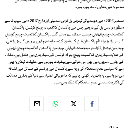
2030ء تک ہے، ملک کی قومی و اقتصادی پالیسیوں کو ماحول دوست بنانے کی
منصوبہ میں معاون ثابت ہورہا ہے۔
دسمبر 2016ء میں موسمیاتی تبدیلی بل قومی اسمبلی اور مارچ 2017ء میں سینیٹ سے
منظور ہوا۔ اس بل کے ذریعے جس میں پاکستان کلائمیٹ چینج کونسل، پاکستان
کلائمیٹ چینج اتھارٹی جیسے اہم ادارے بنائے گئے۔ پاکستان کلائمیٹ چینج کونسل
کے سربراہ وزیراعظم پاکستان یا ان کے نامزد کردہ نمایندہ، چاروں صوبوں کے وزیراعلیٰ،
چیئرمین نیشنل ڈئزاسٹر مینجمنٹ اتھارٹی، چیئرمین پاکستان کلائمیٹ چینج اتھارٹی
کے علاوہ سیکریٹری کلائمیٹ چینج جوکہ کونسل کے سیکریٹری ہیں شامل ہیں۔ ملک
کے چاورں صوبوں میں بھی اس حوالے سے پیشرفت ہورہی ہے، حقیقت لیکن یہ بھی
ہے کہ سیاسی عدم استحکام کی وجہ سے پاکستان میں ہر قسم کے مسائل میں اضافہ
ہی ہورہا ہے۔ یہ بات یاد رکھنی چاہیے کہ ماحولیاتی اعتبار سے دنیا کے بدترین ممالک
کی اکثریت سیاسی عدم استحکام کا شکار رہی ہے۔