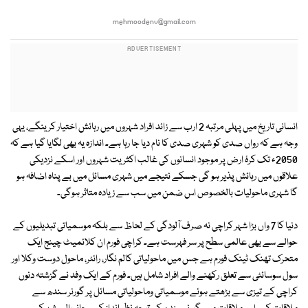
mehmoodenv@gmail.com
انسانی تاریخ میں پہلی مرتبہ 2 ارب سے زائد افراد شہروں میں رہائش اختیار کرینگے، یہی
وجہ ہے کہ رواں صدی کو شہری صدی کا نام دیا جا رہا ہے۔ اندازہ یہ بھی لگایا گیا ہے کہ
2050ء تک کرۂ ارض پر موجود انسانوں کی غالب اکثریت شہروں اور اسکے نزدیکی
علاقوں میں رہائش پذیر ہو گی جسکے نتیجے میں شہری مسائل میں بے پناہ اضافہ ہو
گا شہری ماحولیات بالخصوص اس ضمن میں سب سے زیادہ متاثر ہوگی۔
دنیا کا 7 واں بڑا شہر کراچی نہ صرف آلودگی کے لحاظ سے بلکہ موسمیاتی تبدیلیوں کے
حوالے سے بھی عالمی سطح پر سر فہرست ہے۔ کراچی فورم ان کلائمیٹ چینج ایک
متحرک تھنک ٹینک فورم ہے جس میں ماحولیاتی کالم نگار، رائٹر، ماحول دوست وکلا اور
سول سوسائٹی سے تعلق رکھنے والے افراد شامل ہیں۔ فورم کے ایک وفد نے گزشتہ دنوں
کراچی کے تیزی سے بڑھتے ہوئے موسمیاتی وماحولیاتی مسائل پر گورنر سندھ سے