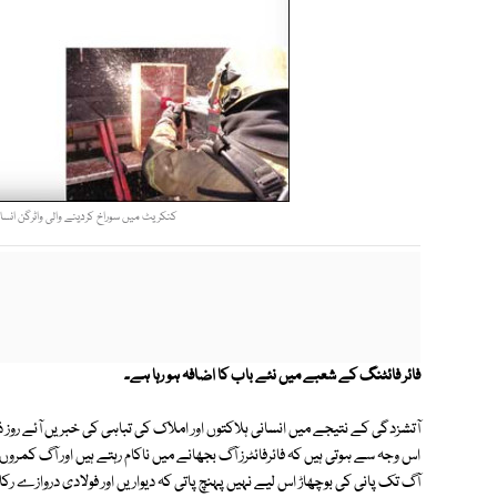
کنکریٹ میں سوراخ کردینے والی واٹرگن انسا
فائر فائٹنگ کے شعبے میں نئے باب کا اضافہ ہو رہا ہے۔
آتشزدگی کے نتیجے میں انسانی ہلاکتوں اور املاک کی تباہی کی خبریں آئے روز ذ
اس وجہ سے ہوتی ہیں کہ فائرفائٹرز آگ بجھانے میں ناکام رہتے ہیں اور آگ کمرو
آگ تک پانی کی بوچھاڑ اس لیے نہیں پہنچ پاتی کہ دیواریں اور فولادی دروازے رک