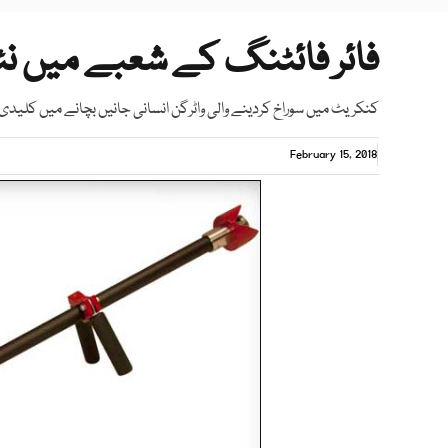
فائر فائٹنگ کے شعبے میں نئ
کنکریٹ میں سوراخ کردینے والی واٹرگن انسانی جانیں بچانے میں کلیدی 
February 15, 2018