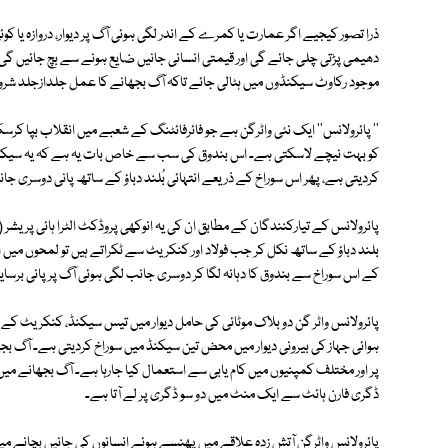
ذرا تصور کیجیے اگر عمارت یا کمرے کے اندر لگی ہوئی آگ پر دیوار، دروازہ یا کوئ
دھیمی پڑتی چلی جائے گی اور قیمتی انسانی جانیں ضایع ہونے سے بچ جائیں گی۔
موجود رکاوٹ سیکنڈوں میں ہٹالی جائے تاکہ آگ بجھانے کا عمل جلدازجلد شرو
'' پائرولانس'' ایک نئی واٹرگن ہے جو فائرفائٹنگ کے شعبے میں انقلاب بپا ک
کو بہت نیچے لاسکتی ہے۔ اس بندوق کی سب سے خاص بات یہ ہے کہ یہ سیکنڈ
کردیتی ہے، پھر اس سوراخ کے ذریعے انتہائی بُلند دباؤ کے ساتھ پانی دوسری جا
پائرولانس کے تیارکنندگان کے مطابق ان کی یہ انوکھی پروڈکٹ الٹرا ہائی پریشر 
بلند دباؤ کے ساتھ نکل کر جب فولاد اور کنکریٹ سے ٹکراتے ہیں تو لمحوں میں ا
کے اس سوراخ سے بندوق کا دہانہ لگا کر دوسری جانب لگی ہوئی آگ پر پانی برسای
پائرولانس واٹر گن دو بلاک موٹائی کی حامل دیوار میں تیس سیکنڈ، کنکریٹ کے
ہوائی جہاز کی بیرونی دیوار میں محض تین سیکنڈ میں سوراخ کردیتی ہے۔ آگ بجھان
پر اور مختلف کمپنیوں میں کام یابی سے استعمال کیا جارہا ہے۔ آگ بجھانے میں ی
ڈگری فارن ہائٹ سے ایک منٹ میں دو سو ڈگری پر لے آتا ہے۔
پائرولانس واٹرگن آتش زدہ علاقے میں پھنسے ہوئے انسانوں کی جانیں بچانے 