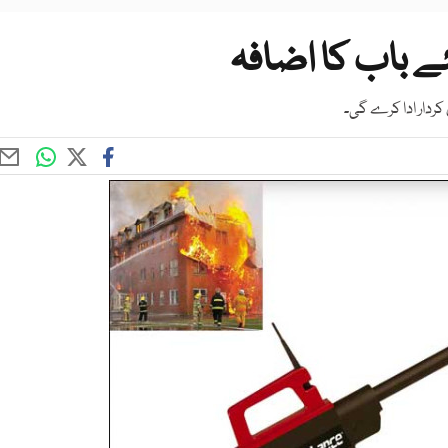
ے باب کا اضافہ
کردار ادا کرے گی۔