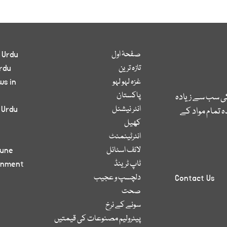
صفحۂ اول
 Urdu
تازہ ترین
rdu
غزہ لہو لہو
ws in
پاکستان
کی سب سے زیادہ
انٹر نیشنل
 Urdu
 تمام مواد کے
کھیل
انٹرٹینمنٹ
لائف اسٹائل
bune
ٹاپ ٹرینڈ
inment
دلچسپ و عجیب
Contact Us
صحت
سونے کے نرخ
پیٹرولیم مصنوعات کی قیمتیں