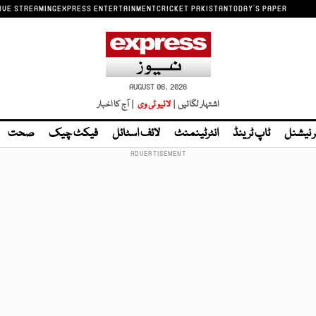
IVE STREAMING
EXPRESS ENTERTAINMENT
CRICKET PAKISTAN
TODAY'S PAPER
AUGUST 06, 2026
اشتہار لگائیں |
لائیو ٹی وی
| آج کا اخبار
ر نیشنل
ٹاپ ٹرینڈ
انٹرٹینمنٹ
لائف اسٹائل
فیکٹ چیک
صحت