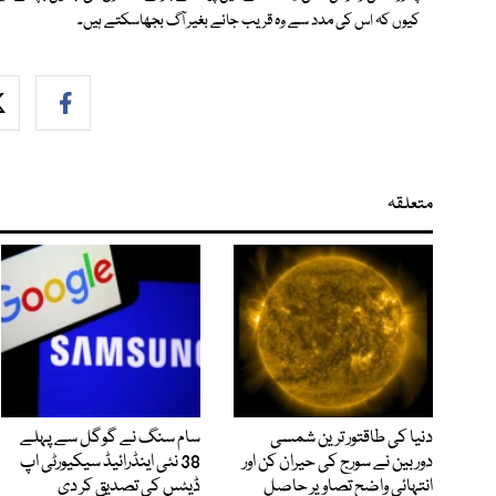
کیوں کہ اس کی مدد سے وہ قریب جائے بغیر آگ بجھاسکتے ہیں۔
متعلقہ
دنیا کی طاقتور ترین شمسی
سام سنگ نے گوگل سے پہلے
دوربین نے سورج کی حیران کن اور
38 نئی اینڈرائیڈ سیکیورٹی اپ
انتہائی واضح تصاویر حاصل
ڈیٹس کی تصدیق کر دی