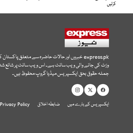
کرلیں
express.pk
خبروں اور حالات حاضرہ سے متعلق پاکستان 
وزٹ کی جانے والی ویب سائٹ ہے۔ اس ویب سائٹ پر شائع شدہ
جملہ حقوق بحق ایکسپریس میڈیا گروپ محفوظ ہیں۔
ایکسپریس کے بارے میں
ضابطہ اخلاق
Privacy Policy