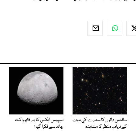
سائنس دانوں کا ستارے کی موت
اسپیس ایکس کا بے قابو راکٹ
کے نایاب منظر کا مشاہدہ
چاند سے ٹکرا گیا!