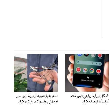
گوگل نے اپنا روایتی فیچر ختم
آسٹریلیا: انجینئرز نے نظروں سے
کرنے کا فیصلہ کر لیا
اوجھل ہونے والا ڈرون تیار کر لیا