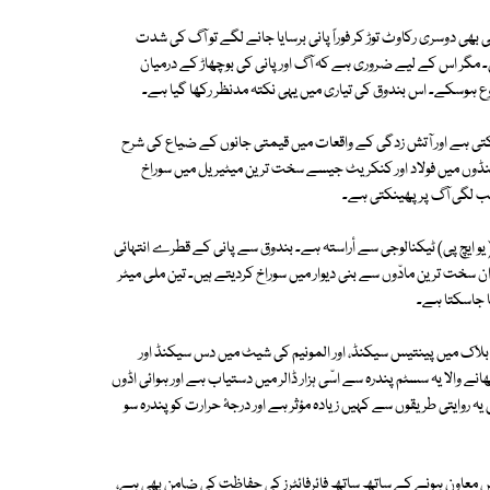
ی بھی دوسری رکاوٹ توڑ کر فوراً پانی برسایا جانے لگے تو آگ کی شدت
 مگر اس کے لیے ضروری ہے کہ آگ اور پانی کی بوچھاڑ کے درمیان
ع ہوسکے۔ اس بندوق کی تیاری میں یہی نکتہ مدنظر رکھا گیا ہے۔
رسکتی ہے اور آتش زدگی کے واقعات میں قیمتی جانوں کے ضیاع کی شرح
وں میں فولاد اور کنکریٹ جیسے سخت ترین میٹیریل میں سوراخ
نب لگی آگ پر پھینکتی ہے۔
( یو ایچ پی) ٹیکنالوجی سے أراستہ ہے۔ بندوق سے پانی کے قطرے انتہائی
ن سخت ترین مادّوں سے بنی دیوار میں سوراخ کردیتے ہیں۔ تین ملی میٹر
ا جاسکتا ہے۔
 بلاک میں پینتیس سیکنڈ، اور المونیم کی شیٹ میں دس سیکنڈ اور
ے والا یہ سسٹم پندرہ سے اسّی ہزار ڈالر میں دستیاب ہے اور ہوائی اڈوں
ہ روایتی طریقوں سے کہیں زیادہ مؤثر ہے اور درجۂ حرارت کو پندرہ سو
میں معاون ہونے کے ساتھ ساتھ فائرفائٹرز کی حفاظت کی ضامن بھی ہے،