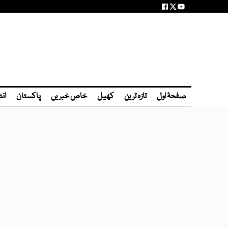
صفحۂ اول
تازہ ترین
کھیل
خاص خبریں
پاکستان
انٹ