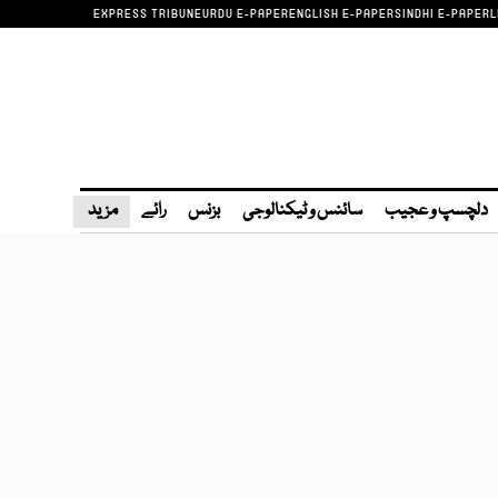
EXPRESS TRIBUNE
URDU E-PAPER
ENGLISH E-PAPER
SINDHI E-PAPER
L
دلچسپ و عجیب
سائنس و ٹیکنالوجی
بزنس
رائے
مزید