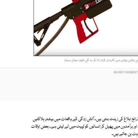
نی جانیں بچانے میں کلیدی کردار ادا کرے گی۔ فوٹو: سوشل میڈیا
رائع ابلاغ کی زینت بنتی ہیں۔ آتش زدگی کے واقعات میں بیشتر ہلاکتیں
ں اور برآمدوں میں پھیل کر انسانوں کو لپیٹ میں لے لیتی ہے۔ بعض اوقات
اوٹ بن جاتے ہیں۔