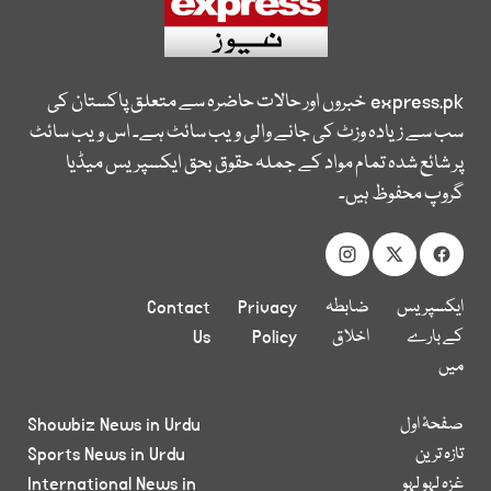
express.pk
خبروں اور حالات حاضرہ سے متعلق پاکستان کی
سب سے زیادہ وزٹ کی جانے والی ویب سائٹ ہے۔ اس ویب سائٹ
پر شائع شدہ تمام مواد کے جملہ حقوق بحق ایکسپریس میڈیا
گروپ محفوظ ہیں۔
ایکسپریس
ضابطہ
Privacy
Contact
کے بارے
اخلاق
Policy
Us
میں
صفحۂ اول
Showbiz News in Urdu
تازہ ترین
Sports News in Urdu
غزہ لہو لہو
International News in