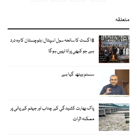
متعلقہ
8 اگست کا سانحہ سول اسپتال: بلوچستان کا وہ درد
ہے جو کبھی پرانا نہیں ہوگا
سسٹم بیٹھ گیا ہے
پاک بھارت کشیدگی کے چناب اور جہلم کے پانی پر
ممکنہ اثرات