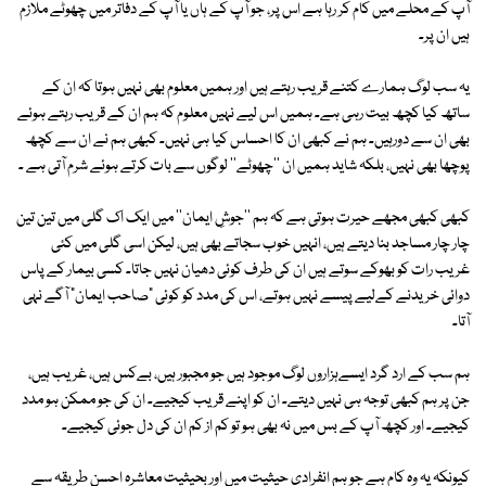
آپ کے محلے میں کام کر رہا ہے اس پر، جو آپ کے ہاں یا آپ کے دفاتر میں چھوٹے ملازم
ہیں ان پر۔
یہ سب لوگ ہمارے کتنے قریب رہتے ہیں اور ہمیں معلوم بھی نہیں ہوتا کہ ان کے
ساتھ کیا کچھ بیت رہی ہے۔ ہمیں اس لیے نہیں معلوم کہ ہم ان کے قریب رہتے ہوئے
بھی ان سے دورہیں۔ ہم نے کبھی ان کا احساس کیا ہی نہیں۔ کبھی ہم نے ان سے کچھ
پوچھا بھی نہیں، بلکہ شاید ہمیں ان ''چھوٹے'' لوگوں سے بات کرتے ہوئے شرم آتی ہے ۔
کبھی کبھی مجھے حیرت ہوتی ہے کہ ہم ''جوشِ ایمان'' میں ایک اک گلی میں تین تین
چار چار مساجد بنا دیتے ہیں، انہیں خوب سجاتے بھی ہیں، لیکن اسی گلی میں کئی
غریب رات کو بھوکے سوتے ہیں ان کی طرف کوئی دھیان نہیں جاتا۔ کسی بیمار کے پاس
دوائی خریدنے کےلیے پیسے نہیں ہوتے، اس کی مدد کو کوئی "صاحب ایمان" آگے نہی
آتا۔
ہم سب کے ارد گرد ایسےہزاروں لوگ موجود ہیں جو مجبور ہیں، بےکس ہیں، غریب ہیں،
جن پر ہم کبھی توجہ ہی نہیں دیتے۔ ان کو اپنے قریب کیجیے۔ ان کی جو ممکن ہو مدد
کیجیے۔ اور کچھ آپ کے بس میں نہ بھی ہو تو کم از کم ان کی دل جوئی کیجیے۔
کیونکہ یہ وہ کام ہے جو ہم انفرادی حیثیت میں اور بحیثیت معاشرہ احسن طریقہ سے