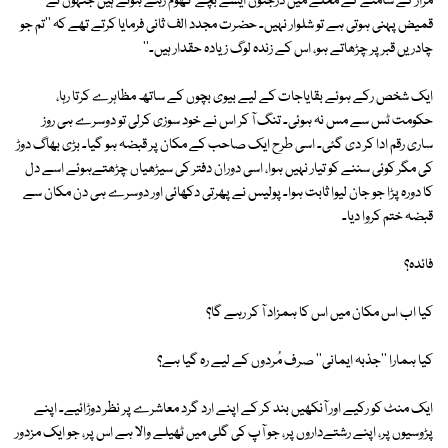
مزار کے سامنے کے محلے میں درجنوں ایسے بچے گھوم رہے ہوتے ہیں جنہوں نے
قمیض پہنی ہوتی ہے تو شلوار نہیں۔ حضرت مجدد الف ثانی فرمایا کرتے تھے کہ ''تم جو
چادریں قبر پر چڑھاتے ہو، اس کے زندہ لوگ زیادہ حقدار ہیں۔''
ایک شخص رکے ہوئے بقایاجات کے لیے بیوی بچوں کے ساتھ مظاہرے کرتا رہا،
حکومت ٹس سے مس نہ ہوئی۔ تنگ آ کر اس نے خود سوزی کرلی تو دوسرے ہی روز
ساری رقم ادا کر دی گئی۔ اسی طرح ایک صاحب کے مکان پر قبضہ ہو گیا۔ بڑی بھاگ دوڑ
کی مگر کوئی سننے کو تیار نہیں ہوا، اسی دوران دفتر کی سیڑھیاں چڑھتےہوئے اسے دل
کا دورہ پڑا جو جان لیوا ثابت ہوا۔ پولیس نے پھرتی دکھائی اور دوسرے ہی دن مکان سے
قبضہ ختم کروا دیا۔
فائدہ؟
کیا اب اس مکان میں اس کا ہمزاد آ کر رہے گا؟
کیا ہمارا ''جذبہ ایمانی'' صرف مُردوں کے لیے رہ گیا ہے؟
ایک منٹ کو رکیے اور آنکھیں بند کر کے اپنے ارد گرد معاشرے پر نظر دوڑائیے۔ اپنے
پڑوسیوں پر، اپنے رشتےداروں پر، جو آپ کی گلی میں ٹھیلے والا ہے اس پر، جو ایک مزدور