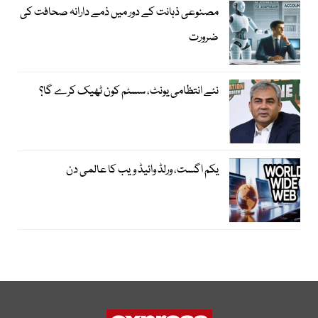
مصنوعی ذہانت کے دور میں ذمے دارانہ صحافت کی
ضرورت
نئے انتظامی یونٹ، سسٹم کون ٹھیک کرے گا؟
یکم اگست، ورلڈ وائیڈ ویب کا عالمی دن