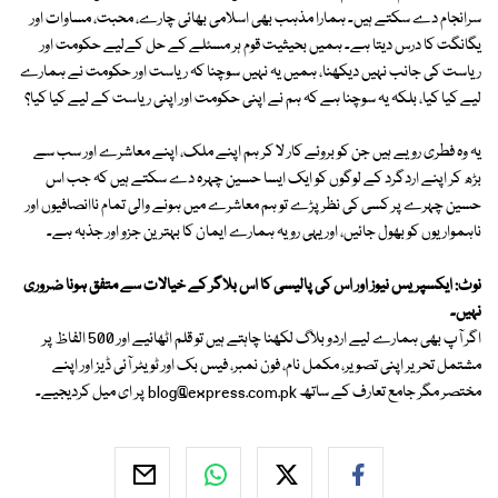
سرانجام دے سکتے ہیں۔ ہمارا مذہب بھی اسلامی بھائی چارے، محبت، مساوات اور
یگانگت کا درس دیتا ہے۔ ہمیں بحیثیت قوم ہر مسئلے کے حل کےلیے حکومت اور
ریاست کی جانب نہیں دیکھنا، ہمیں یہ نہیں سوچنا کہ ریاست اور حکومت نے ہمارے
لیے کیا کیا، بلکہ یہ سوچنا ہے کہ ہم نے اپنی حکومت اور اپنی ریاست کے لیے کیا کیا؟
یہ وہ فطری رویے ہیں جن کو بروئے کار لا کر ہم اپنے ملک، اپنے معاشرے اور سب سے
بڑھ کر اپنے اردگرد کے لوگوں کو ایک ایسا حسین چہرہ دے سکتے ہیں کہ جب اس
حسین چہرے پر کسی کی نظر پڑے تو ہم معاشرے میں ہونے والی تمام ناانصافیوں اور
ناہمواریوں کو بھول جائیں، اور یہی رویہ ہمارے ایمان کا بہترین جزو اور جذبہ ہے۔
نوٹ: ایکسپریس نیوز اور اس کی پالیسی کا اس بلاگر کے خیالات سے متفق ہونا ضروری
نہیں۔
اگر آپ بھی ہمارے لیے اردو بلاگ لکھنا چاہتے ہیں تو قلم اٹھائیے اور 500 الفاظ پر
مشتمل تحریر اپنی تصویر، مکمل نام، فون نمبر، فیس بک اور ٹویٹر آئی ڈیز اور اپنے
مختصر مگر جامع تعارف کے ساتھ
blog@express.com.pk
پر ای میل کردیجیے۔