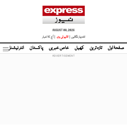
AUGUST 08, 2026
اشتہار لگائیں |
لائیو ٹی وی
| آج کا اخبار
صفحۂ اول
تازہ ترین
کھیل
خاص خبریں
پاکستان
انٹر نیشنل
ٹا