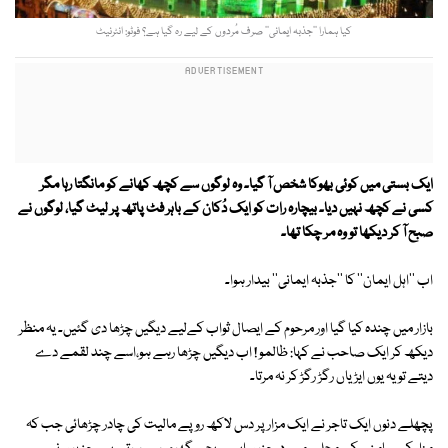
کیا ہمارا ’’جذبہ ایمانی‘‘ صرف مُردوں کے لیے رہ گیا ہے؟ فوٹو: انٹرنیٹ
ایک بستی میں کوئی بھوکا شخص آ گیا۔ وہ لوگوں سے کچھ کھانے کو مانگتا رہا مگر
کسی نے کچھ نہیں دیا۔ بیچارہ رات کو ایک دُکان کے باہر فٹ پاتھ پر لیٹ گیا، لوگوں نے
صبح آ کر دیکھا تو وہ مر چکا تھا۔
اب ''اہل ایمان'' کا ''جذبہ ایمانی'' بیدار ہوا۔
بازار میں چندہ کیا گیا اور مرحوم کے ایصال ثواب کےلیے دیگیں چڑھا دی گئیں۔ یہ منظر
دیکھ کر ایک صاحب نے کہا: ظالمو ! اب دیگیں چڑھا رہے ہو،اسے چند لقمے دے
دیتے تو یہ یوں ایڑیاں رگڑ رگڑ کر نہ مرتا۔
پچھلے دنوں ایک تاجر نے ایک مزار پر دس لاکھ روپے مالیت کی چادر چڑھائی جب کہ