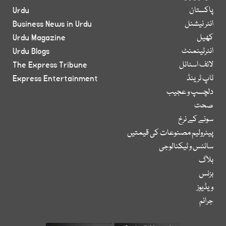
پاکستان
Urdu
انٹر نیشنل
Business News in Urdu
کھیل
Urdu Magazine
انٹرٹینمنٹ
Urdu Blogs
لائف اسٹائل
The Express Tribune
ٹاپ ٹرینڈ
Express Entertainment
دلچسپ و عجیب
صحت
سونے کے نرخ
پیٹرولیم مصنوعات کی قیمتیں
سائنس و ٹیکنالوجی
بلاگ
بزنس
ویڈیوز
جرائم