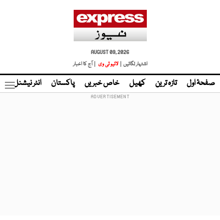
AUGUST 09, 2026
اشتہار لگائیں |
لائیو ٹی وی
| آج کا اخبار
صفحۂ اول
تازہ ترین
کھیل
خاص خبریں
پاکستان
انٹر نیشنل
ٹا