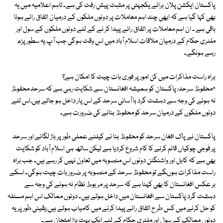
پاکستان ایکشن پلان برائے یکجہتی پر مثبت پیش رفت کی ہے۔ تاہم اعلامیہ میں یہ
بھی کہا گیا ہے کہ ابھی چند اہم معاملات پر دونوں ملکوں کے درمیان اتفاق رائے ہونا
باقی ہے ۔ ان اہم معاملات پر اتفاق رائے پیدا کر نے کے لئے دونوں ملکوں کے سول اور
ملٹری حکام کے درمیان ملاقات اسلام آباد میں اس وقت ہوگی جب آپ یہ سطور پڑھ
رہے ہونگے۔
براہ راست مذاکرات میں کن امور پر فوری بات چیت کا امکان ہے؟
٭محفوظ سرحد: پاکستان کو ہمیشہ افغانستان سے شکایت رہی ہے کہ سرحد محفوظ
نہ ہونے کی وجہ سے دہشت گرد با آسانی سرحد کے اس پار داخل ہو جاتے ہیں،اس لئے
دونوں ملکوں کے درمیان سرحد کو محفوظ بنانے کی ضرورت ہے۔
پاکستان نے پاک افغان سرحد کو محفوظ بنا نے کیلئے عملی طور پر باڑ لگانے اور سرحد
پر فوجی چوکیاں قائم کرنے کا کام شروع کردیا ہے لیکن ساتھ ہی اسلام آباد کو شکایت
بھی ہے کہ کابل اور واشنگٹن دونوں اس منصوبہ میں تعاون نہیں کر رہے ہیں۔ جب براہ
راست مذاکرات ہوںگے تو محفوظ سرحد کے منصوبہ پر ضرور بات چیت ہوگی۔ اسکے
بر عکس افغانستان کا بھی کہنا ہے کہ سرحد پر مر بوط نظام نہ ہونے کی وجہ سے
دہشت گرد پاکستان سے افغانستان میں داخل ہوتے ہیں۔ دونوں ممالک اس اہم مسئلہ
کو حل کرنے میں کس طر ح اتفاق رائے پیدا کرنے میں کامیاب ہوتے ہیں،یقینی طور پریہ
دونوں ممالک کے سول اور ملٹری حکام کے لئے ایک بہت بڑا امتحان ہے۔