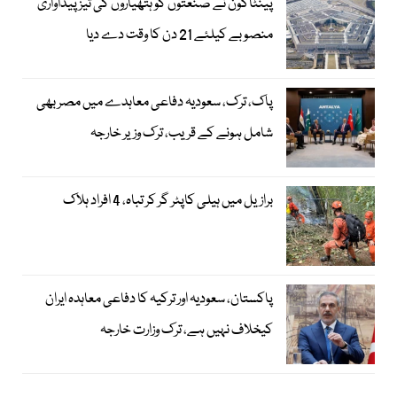
پینٹاگون نے صنعتوں کو ہتھیاروں کی تیز پیداواری
منصوبے کیلئے 21 دن کا وقت دے دیا
پاک، ترک، سعودیہ دفاعی معاہدے میں مصر بھی
شامل ہونے کے قریب، ترک وزیر خارجہ
برازیل میں ہیلی کاپٹر گر کر تباہ، 4 افراد ہلاک
پاکستان، سعودیہ اور ترکیہ کا دفاعی معاہدہ ایران
کیخلاف نہیں ہے، ترک وزارت خارجہ