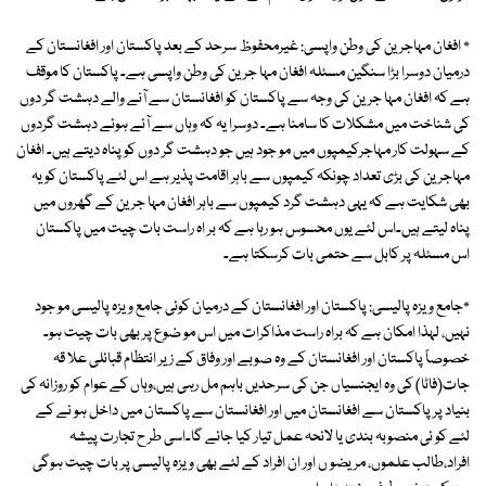
٭ افغان مہاجرین کی وطن واپسی: غیرمحفوظ سرحد کے بعد پاکستان اور افغانستان کے
درمیان دوسرا بڑا سنگین مسئلہ افغان مہا جرین کی وطن واپسی ہے۔ پاکستان کا موقف
ہے کہ افغان مہا جرین کی وجہ سے پاکستان کو افغانستان سے آنے والے دہشت گر دوں
کی شناخت میں مشکلات کا سامنا ہے۔ دوسرا یہ کہ وہاں سے آئے ہوئے دہشت گردوں
کے سہولت کار مہاجرکیمپوں میں مو جود ہیں جو دہشت گر دوں کو پناہ دیتے ہیں۔ افغان
مہاجرین کی بڑی تعداد چونکہ کیمپوں سے باہر اقامت پذیر ہے اس لئے پاکستان کو یہ
بھی شکایت ہے کہ یہی دہشت گرد کیمپوں سے باہر افغان مہا جرین کے گھروں میں
پناہ لیتے ہیں۔اس لئے یوں محسوس ہو رہا ہے کہ بر اہ راست بات چیت میں پاکستان
اس مسئلہ پر کابل سے حتمی بات کرسکتا ہے۔
٭جامع ویزہ پالیسی: پاکستان اور افغانستان کے درمیان کوئی جامع ویزہ پالیسی مو جود
نہیں، لہذا امکان ہے کہ براہ راست مذاکرات میں اس مو ضوع پر بھی بات چیت ہو۔
خصوصاً پاکستان اور افغانستان کے وہ صوبے اور وفاق کے زیر انتظام قبائلی علا قہ
جات(فاٹا) کی وہ ایجنسیاں جن کی سرحدیں باہم مل رہی ہیں،وہاں کے عوام کو روزانہ کی
بنیاد پر پاکستان سے افغانستان میں اور افغانستان سے پاکستان میں داخل ہو نے کے
لئے کو ئی منصوبہ بندی یا لائحہ عمل تیار کیا جائے گا۔اسی طر ح تجارت پیشہ
افراد،طالب علموں، مریضو ں اور ان افراد کے لئے بھی ویزہ پالیسی پر بات چیت ہوگی