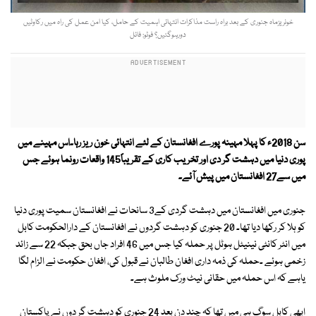
خونریزماہ جنوری کے بعد براہ راست مذاکرات انتہائی اہمیت کے حامل، کیا امن عمل کی راہ میں رکاوٹیں
دورہوگئیں؟ فوٹو: فائل
سن 2018ء کا پہلا مہینہ پورے افغانستان کے لئے انتہائی خون ریز رہا۔اس مہینے میں
پوری دنیا میں دہشت گر دی اور تخریب کاری کے تقریباً145 واقعات رونما ہوئے جس
میں سے27 افغانستان میں پیش آئے۔
جنوری میں افغانستان میں دہشت گردی کے3 سانحات نے افغانستان سمیت پوری دنیا
کو ہلا کر رکھا دیا تھا۔ 20 جنوری کو دہشت گردوں نے افغانستان کے دارالحکومت کابل
میں انٹر کانٹی نینیٹل ہوٹل پر حملہ کیا جس میں 46 افراد جاں بحق جبکہ 22 سے زائد
زخمی ہوئے ۔حملہ کی ذمہ داری افغان طالبان نے قبول کی، افغان حکومت نے الزام لگا
یاہے کہ اس حملہ میں حقانی نیٹ ورک ملوث ہے۔
ابھی کابل سوگ ہی میں تھا کہ چند دن بعد 24 جنوری کو دہشت گر دوں نے پاکستان