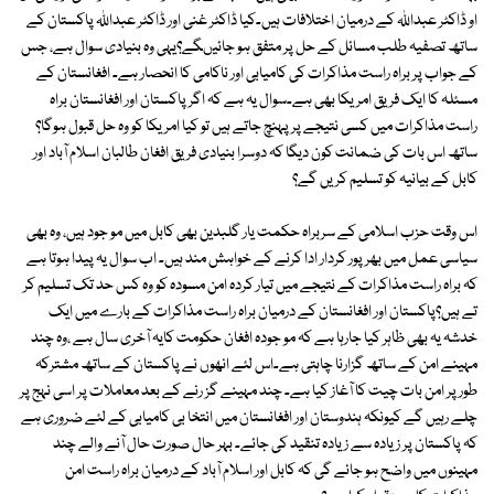
او ڈاکٹر عبداللہ کے درمیان اختلافات ہیں۔کیا ڈاکٹر غنی اور ڈاکٹر عبداللہ پاکستان کے
ساتھ تصفیہ طلب مسائل کے حل پر متفق ہو جائیںگے؟یہی وہ بنیادی سوال ہے، جس
کے جواب پر براہ راست مذاکرات کی کامیابی اور ناکامی کا انحصار ہے۔ افغانستان کے
مسئلہ کا ایک فریق امریکا بھی ہے۔سوال یہ ہے کہ اگر پاکستان اور افغانستان براہ
راست مذاکرات میں کسی نتیجے پر پہنچ جاتے ہیں تو کیا امریکا کو وہ حل قبول ہوگا؟
ساتھ اس بات کی ضمانت کون دیگا کہ دوسرا بنیادی فریق افغان طالبان اسلام آباد اور
کابل کے بیانیہ کو تسلیم کریں گے؟
اس وقت حزب اسلامی کے سربراہ حکمت یار گلبدین بھی کابل میں مو جود ہیں، وہ بھی
سیاسی عمل میں بھر پور کردار ادا کرنے کے خواہش مند ہیں۔ اب سوال یہ پیدا ہوتا ہے
کہ براہ راست مذاکرات کے نتیجے میں تیار کردہ امن مسودہ کو وہ کس حد تک تسلیم کر
تے ہیں؟پاکستان اور افغانستان کے درمیان براہ راست مذاکرات کے بارے میں ایک
خدشہ یہ بھی ظاہر کیا جارہا ہے کہ مو جودہ افغان حکومت کایہ آخری سال ہے ،وہ چند
مہینے امن کے ساتھ گزارنا چاہتی ہے۔اس لئے انھوں نے پاکستان کے ساتھ مشترکہ
طور پر امن بات چیت کا آغاز کیا ہے۔ چند مہینے گز رنے کے بعد معاملات پر اسی نہج پر
چلے رہیں گے کیونکہ ہندوستان اور افغانستان میں انتخا بی کامیابی کے لئے ضروری ہے
کہ پاکستان پر زیادہ سے زیادہ تنقید کی جائے۔ بہر حال صورت حال آنے والے چند
مہینوں میں واضح ہو جائے گی کہ کابل اور اسلام آباد کے درمیان براہ راست امن