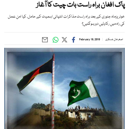
پاک افغان براہ راست بات چیت کا آغاز
خونریزماہ جنوری کے بعد براہ راست مذاکرات انتہائی اہمیت کے حامل، کیا امن عمل
کی راہ میں رکاوٹیں دورہوگئیں؟
اصغر خان عسکری
February 18, 2018