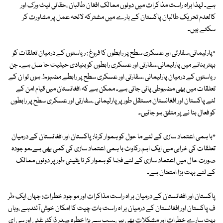
ہے۔ لہذا براہ راست مذاکرات میں دونوں ممالک افغان طالبان ،حقانی نیٹ ورک اور
کالعدم تحریک طالبان پاکستان کے بارے میں مشترکہ لائحہ عمل پر مشاورت کر
سکتے ہیں۔
٭پارلیمانی،سفارتی اور عسکری سطح پر رابطوں کا فروغ : ریاستوں کے درمیان تعلقات کو
بہتر بنانے میں پارلیمانی،سفارتی اور عسکری رابطوں کو بنیادی حیثیت حا صل ہے۔ جن
ریاستوں کے درمیان پارلیمانی ،سفارتی اور عسکری سطح پر رابطے مضبوط ہوں تو ان کے
تعلقات میں بھی مضبوطی پائی جاتی ہے۔ ممکن ہے کہ افغانستان میں قیام امن کے
لئے پاکستان اور افغانستان مستقل طور پر پارلیمانی ،سفارتی اور عسکری سطح پر رابطوں
کو فعال بنا نے پر متفق ہو جائیں۔
٭با ہمی اعتماد سازی کے لئے ما حول کو ہموار کرنا: پاکستان اور افغانستان کے درمیان
تعلقات کی خرابی میں ایک اہم رکاوٹ با ہمی اعتماد سازی کی کمی بھی ہے۔مو جودہ
صورت حال میں اعتماد سازی کے لئے فضا کو ہموار کر نا یقینی طور پر دونوں ممالک
کے لئے بہت بڑا امتحان ہے۔
پاکستان اور افغانستان کے درمیان بر اہ راست مذاکرات اور مو جود خطرات: جہاں ایک طر
ف پاکستان اور افغانستان کے درمیان بر اہ راست بات چیت کا امکان خوش آئندہے ،وہاں
بہت سارے خطرات اور مشکلات بھی ہیں۔سب سے بڑا خطرہ صدر ڈاکٹر غنی اور سی ای