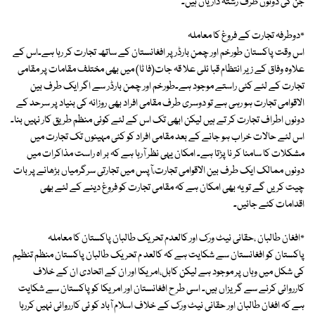
جن کی دونوں طرف رشتہ داریاں ہیں۔
٭دوطرفہ تجارت کے فروغ کا معاملہ
اس وقت پاکستان طورخم اور چمن بارڈر پر افغانستان کے ساتھ تجارت کر رہا ہے۔اس کے
علاوہ وفاق کے زیر انتظام قبا ئلی علا قہ جات(فا ٹا) میں بھی مختلف مقامات پر مقامی
تجارت کے لئے کئی راستے موجود ہے۔طورخم اور چمن بارڈر سے اگر ایک طرف بین
الاقوامی تجارت ہو رہی ہے تو دوسری طرف مقامی افراد بھی روزانہ کی بنیاد پر سرحد کے
دونوں اطراف تجارت کر تے ہیں لیکن ابھی تک اس کے لئے کوئی منظم طریق کار نہیں بنا۔
اس لئے حالات خراب ہو جانے کے بعد مقامی افراد کو کئی مہینوں تک تجارت میں
مشکلات کا سامنا کر نا پڑتا ہے۔ امکان یہی نظر آرہا ہے کہ بر اہ راست مذاکرات میں
دونوں ممالک ایک طرف بین الاقوامی تجارت،آپس میں تجارتی سرگرمیاں بڑھانے پر بات
چیت کریں گے تو یہ بھی امکان ہے کہ مقامی تجارت کو فروغ دینے کے لئے بھی
اقدامات کئے جائیں۔
٭افغان طالبان ،حقانی نیٹ ورک اور کالعدم تحریک طالبان پاکستان کا معاملہ
پاکستان کو افغانستان سے شکایت ہے کہ کالعد م تحریک طالبان پاکستان منظم تنظیم
کی شکل میں وہاں پر موجود ہے لیکن کابل،امریکا اور ان کے اتحادی ان کے خلاف
کارروائی کرنے سے گریزاں ہیں۔ اسی طر ح افغانستان اور امریکا کو پاکستان سے شکایت
ہے کہ افغان طالبان اور حقانی نیٹ ورک کے خلاف اسلام آباد کو ئی کارروائی نہیں کررہا