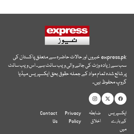
express.pk
خبروں اور حالات حاضرہ سے متعلق پاکستان کی
سب سے زیادہ وزٹ کی جانے والی ویب سائٹ ہے۔ اس ویب سائٹ
پر شائع شدہ تمام مواد کے جملہ حقوق بحق ایکسپریس میڈیا
گروپ محفوظ ہیں۔
ایکسپریس
ضابطہ
Privacy
Contact
کے بارے
اخلاق
Policy
Us
میں