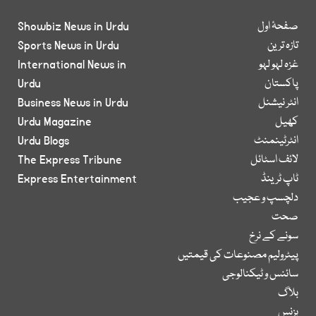
صفحۂ اول
Showbiz News in Urdu
تازہ ترین
Sports News in Urdu
غزہ لہو لہو
International News in
پاکستان
Urdu
انٹر نیشنل
Business News in Urdu
کھیل
Urdu Magazine
انٹرٹینمنٹ
Urdu Blogs
لائف اسٹائل
The Express Tribune
ٹاپ ٹرینڈ
Express Entertainment
دلچسپ و عجیب
صحت
سونے کے نرخ
پیٹرولیم مصنوعات کی قیمتیں
سائنس و ٹیکنالوجی
بلاگ
بزنس