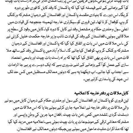
بات چیت کرنی ہوگی۔دونوں فریقین نے اس پر رضا مندی ظاہر کی۔بر اہ راست بات چیت
کو آگے بڑھانے کے لئے فیصلہ کیا گیا کہ پاکستان کا وفد کابل کا فوری طور پر دورہ
کریگا۔ اس دورے کا بنیادی مقصد پاکستان اور افغانستان کے درمیان مشترکہ ورکنگ
گر وپ کوفعال کر نا تھا۔ تین فروری کو سیکرٹری خا رجہ تہمینہ جنجوعہ کی قیادت میں
اعلیٰ سول و ملٹری حکام پر مشتمل وفد نے کابل کا دورہ کیا۔کابل میں وفود کی سطح پر
ملا قاتیں ہوئیں۔افغانستان کے وفد کی قیادت نائب وزیر خارجہ حکمت خلیل کرزئی نے
کی ۔اس ملا قات میں اس بات پر اتفاق کیا گیا کہ پاکستان اور افغانستان کے درمیان
مشترکہ ورکنگ گر وپ کو فعال کیاجائے گا۔ اسلام آباد میں پاکستانی وفد کے ساتھ ملا
قات میں اس بات پر بھی اتفاق کیا گیا تھا کہ بر اہ راست بات چیت اور باہمی اعتماد
سازی کے عمل کو آگے بڑھانے کے لئے ضروری ہے کہ ایک دوسرے پر بے جا الزامات
سے اجتناب کیا جائے۔ اب دیکھنا یہ ہے کہ دونوں ممالک مستقبل میں کس حد تک
اس عہد کی پاسداری کرتے ہیں۔
کابل ملا قات پر دفتر خارجہ کا اعلامیہ
تین فروری کو پاکستان اور افغانستان کے سول اور ملٹری حکام کے درمیان کابل میں ہو نے
والی ملا قات پر دفتر خارجہ نے اعلا میہ جاری کرتے ہوئے بتا یا کہ اس ملا قات میں
دہشت گردی ،تشدد میں کمی ،امن بات چیت ،افغان مہا جرین کی وطن واپسی اور
مشترکہ معاشی ترقی کے موضوعات پر بات چیت ہوئی ہے۔اعلامیہ میں مزید کہا گیا
تھا کہ مذاکرات مثبت ماحول میں ہوئے ہیںجبکہ دونوں ممالک نے افغانستان،