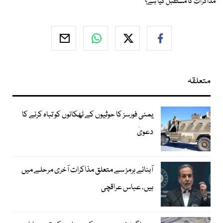
مذاکرات کا مستقبل کیا ہے؟
متعلقہ
یمنی فورسز کا حوثیوں کے ٹھکانوں کو تباہ کرنے کا
دعویٰ
آبنائے ہرمز سے متعلق مذاکرات آخری مرحلے میں
ہیں، عباس عراقچی