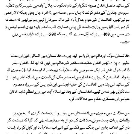
کے ساتھ متصل افغان صوبہ ننگرہار کے دارالحکومت جلال آباد میں غیر سرکاری تنظیم
'سیو دی چلڈرن' کے دفتر کو نشانہ بنا یا ۔اس حملہ میں 6 افراد جاں بحق جبکہ 27 زخمی
ہو ئے تھے۔ افغانستان کے عوام جلال آباد کے ما تم سے فارغ نہیں ہو ئے تھے کہ دہشت
گر دوں نے کابل میں وزارت داخلہ کی پرانی عمارت کے سامنے بارود بھری ایمبو لینس اڑا
دی جس میں 100سے زیادہ لوگ مارے گئے جبکہ 200 سے زیادہ افراد زخمی بھی
ہوئے۔
افغانستان سوگ اور ماتم میں ڈوبا ہو ا تھا، پورے افغانستان میں انسانی خون اور اعضا
بکھرے پڑے تھے، افغان حکومت سکتے کے عالم میں تھی کہ اچا نک افغان صدر
ڈاکٹر اشرف غنی نے ایک خصو صی وفد اسلام آباد بھیجنے کا فیصلہ کیا ۔31 جنوری کو
یہ وفد افغانستان کے وزیر داخلہ اویس احمد بر مک کی قیادت میں اسلام آباد پہنچا۔ ان
کے ساتھ اس وفد میں افغانستان کی خفیہ ایجنسی این ڈی ایس کے سربراہ معصوم
ستانکزئی بھی شامل تھے۔ افغانستان کے وفد نے اسلام آباد میں وزیراعظم شاہد خاقان
عباسی اور عسکری حکام سے ملا قات کی۔
اس ملاقات میں جنوری میں افغانستان میں ہونے والے دہشت گر دی کے خون ریز
واقعات پر بات چیت ہو ئی، ملا قات کے دوران یہ اہم فیصلہ بھی کیا گیا کہ دہشت گر
دی کے خلاف جاری اس جنگ سے نکلنے کے لئے اب اسلام آباد اور کابل کو براہ راست