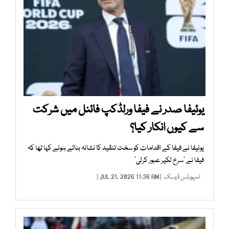
یوئیفا صدر نے فیفا ورلڈکپ فائنل میں شرکت
سے کیوں انکار کیا؟
یوئیفا نے فیفا کے اقدامات کو سخت تنقید کا نشانہ بناتے ہوئے کہا تھا کہ
فیفا نے ’سرخ لکیر عبور کرلی‘
اسپورٹس ڈیسک
| JUL 21, 2026 11:36 AM |