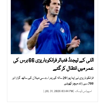
اٹلی کے لیجنڈ فٹبالر فرانکو باریزی 66 برس کی
عمر میں انتقال کر گئے
فرانکو باریزی نے اپنا پورا 20 سالہ کیریئر اے سی میلان کے ساتھ گزارا اور
700 سے زائد میچز کھیلے
اسپورٹس ڈیسک
| JUL 31, 2026 03:44 PM |