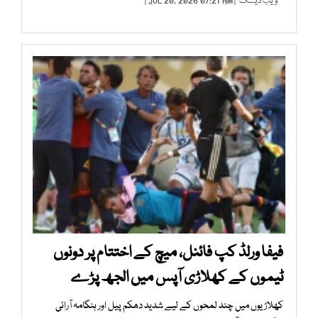
ویب ڈیسک
| JUL 20, 2026 07:21 AM |
فیفا ورلڈ کپ فائنل، میچ کے اختتام پر دونوں
ٹیموں کے کھلاڑی آپس میں الجھ پڑے
کھلاڑیوں میں چند لمحوں کے لیے شدید دھکم پیل اور ہنگامہ آرائی