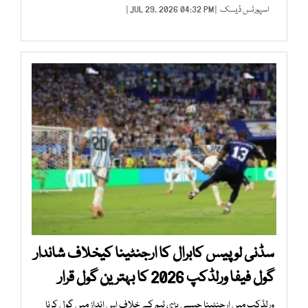
اسپورٹس ڈیسک
| JUL 29, 2026 04:32 PM |
سڈنی لوپیس کابرال کا ارجنٹینا کیخلاف شاندار
گول فیفا ورلڈکپ 2026 کا بہترین گول قرار
ورلڈکپ میں ارجنٹینا جیسی بڑی ٹیم کے خلاف اس انداز میں گول کرنا