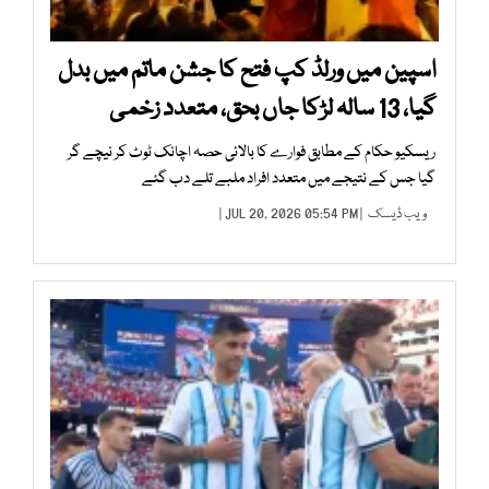
اسپین میں ورلڈ کپ فتح کا جشن ماتم میں بدل
گیا، 13 سالہ لڑکا جاں بحق، متعدد زخمی
ریسکیو حکام کے مطابق فوارے کا بالائی حصہ اچانک ٹوٹ کر نیچے گر
گیا جس کے نتیجے میں متعدد افراد ملبے تلے دب گئے
ویب ڈیسک
| JUL 20, 2026 05:54 PM |