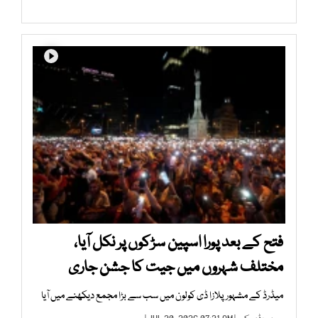
فتح کے بعد پورا اسپین سڑکوں پر نکل آیا،
مختلف شہروں میں جیت کا جشن جاری
میڈرڈ کے مشہور پلازا ڈی کولون میں سب سے بڑا مجمع دیکھنے میں آیا