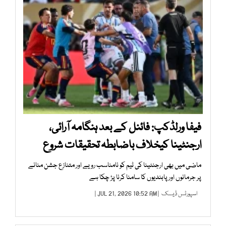
فیفا ورلڈکپ: فائنل کے بعد ہنگامہ آرائی،
ارجنٹینا کیخلاف باضابطہ تحقیقات شروع
ماضی میں بھی ارجنٹینا کی ٹیم کو نامناسب رویے اور متنازع جشن منانے
پر جرمانوں اور پابندیوں کا سامنا کرنا پڑ چکا ہے
اسپورٹس ڈیسک
| JUL 21, 2026 10:52 AM |