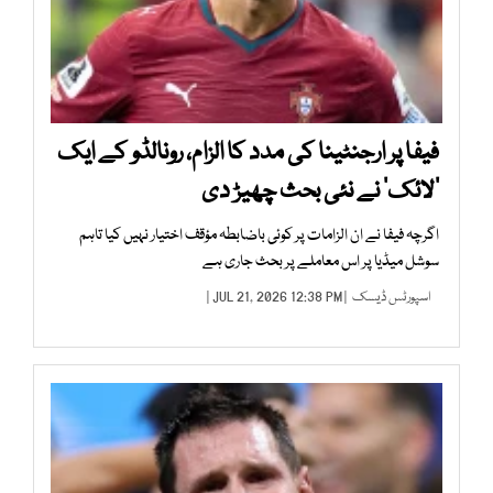
فیفا پر ارجنٹینا کی مدد کا الزام، رونالڈو کے ایک
’لائک‘ نے نئی بحث چھیڑ دی
اگرچہ فیفا نے ان الزامات پر کوئی باضابطہ مؤقف اختیار نہیں کیا تاہم
سوشل میڈیا پر اس معاملے پر بحث جاری ہے
اسپورٹس ڈیسک
| JUL 21, 2026 12:38 PM |