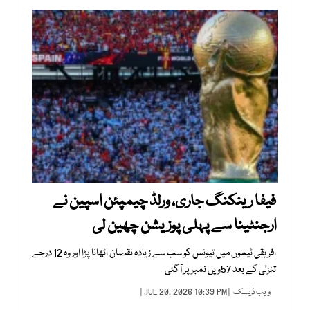
فیفا رینکنگ جاری، ورلڈ چیمپئن اسپین نے
ارجنٹینا سے پہلی پوزیشن چھین لی
افریقی ٹیموں میں تیونس کو سب سے زیادہ نقصان اٹھانا پڑا اور وہ 12 درجے
تنزلی کے بعد 57ویں نمبر پر آگئی
ویب ڈیسک
| JUL 20, 2026 10:39 PM |