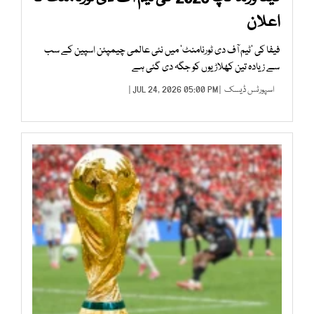
اعلان
فیفا کی ’ٹیم آف دی ٹورنامنٹ‘ میں نئی عالمی چیمپئن اسپین کے سب
سے زیادہ تین کھلاڑیوں کو جگہ دی گئی ہے
اسپورٹس ڈیسک
| JUL 24, 2026 05:00 PM |