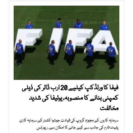
فیفا کا ورلڈکپ کیلیے 20 ارب ڈالر کی ذیلی
کمپنی بنانے کا منصوبہ، یوئیفا کی شدید
مخالفت
سرمایہ کاروں کے مجوزہ گروپ کی قیادت جوشوا کشنر کے سرمایہ کاری
پلیٹ فارم کی جانب سے کیے جانے کا امکان ہے، رپورٹس