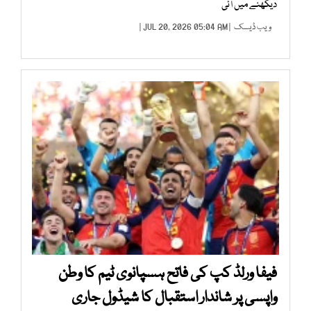
دیکھنے میں آئی
ویب ڈیسک
| JUL 20, 2026 05:04 AM |
فیفا ورلڈ کپ کی فاتح ہسپانوی ٹیم کا وطن
واپسی پر شاندار استقبال کا شیڈول جاری