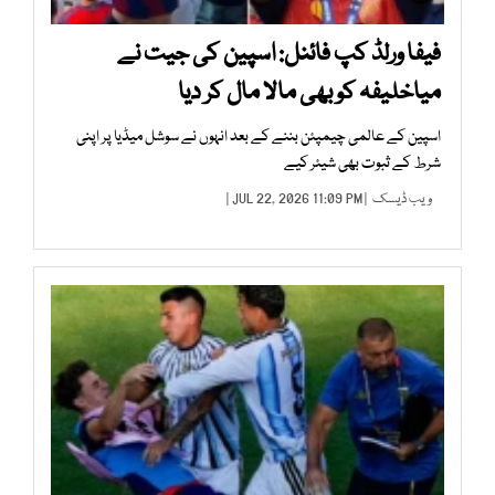
فیفا ورلڈ کپ فائنل: اسپین کی جیت نے
میاخلیفہ کو بھی مالا مال کر دیا
اسپین کے عالمی چیمپئن بننے کے بعد انہوں نے سوشل میڈیا پر اپنی
شرط کے ثبوت بھی شیئر کیے
ویب ڈیسک
| JUL 22, 2026 11:09 PM |