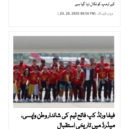
کے ٹرمپ کو نکال دیا گیا ہے
ویب ڈیسک
| JUL 20, 2026 08:56 PM |
فیفا ورلڈ کپ فاتح ٹیم کی شاندار وطن واپسی،
میڈرڈ میں تاریخی استقبال