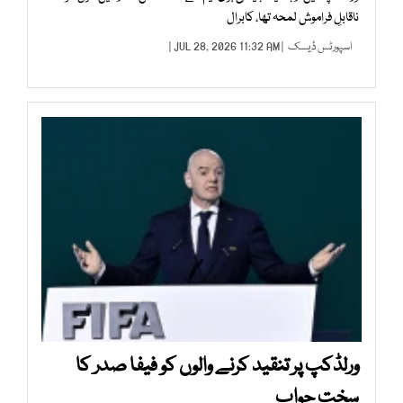
ناقابلِ فراموش لمحہ تھا، کابرال
اسپورٹس ڈیسک
| JUL 28, 2026 11:32 AM |
ورلڈکپ پر تنقید کرنے والوں کو فیفا صدر کا
سخت جواب