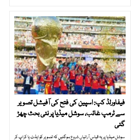
فیفاورلڈ کپ: اسپین کی فتح کی آفیشل تصویر
سے ٹرمپ غائب، سوشل میڈیا پر نئی بحث چھڑ
گئی
سوشل میڈیا پر یہ قیاس آرائیاں شروع ہوگئیں کہ تصویر کو ایڈٹ یا کراپ کر