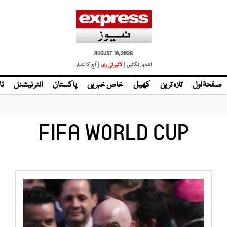
AUGUST 10, 2026
اشتہار لگائیں |
لائیو ٹی وی
| آج کا اخبار
صفحۂ اول
تازہ ترین
کھیل
خاص خبریں
پاکستان
انٹر نیشنل
ٹا
FIFA WORLD CUP