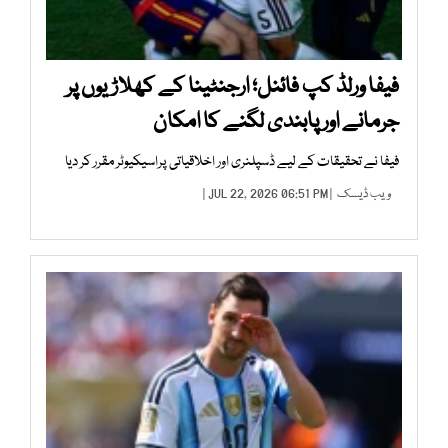
فیفا ورلڈ کپ فائنل؛ ارجنٹینا کے کھلاڑیوں پر
جرمانے اور پابندی لگنے کا امکان
فیفا نے تحقیقات کے لیے ڈسپلنری اور اخلاقیاتی پراسیکیوٹر مقرر کر دیا
ویب ڈیسک
| JUL 22, 2026 06:51 PM |