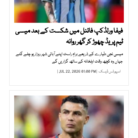
فیفا ورلڈکپ فائنل میں شکست کے بعد میسی
ٹیم پریڈ چھوڑ کر گھر روانہ
میسی نجی طیارے کے ذریعے براہِ راست اپنے آبائی شہر روزاریو چلے گئے
جہاں وہ کچھ وقت اہلِخانہ کے ساتھ گزاریں گے
اسپورٹس ڈیسک
| JUL 22, 2026 01:00 PM |