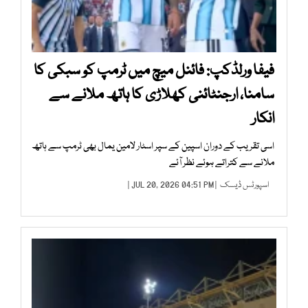
فیفا ورلڈکپ: فائنل میچ میں ٹرمپ کو سبکی کا
سامنا، ارجنٹائنی کھلاڑی کا ہاتھ ملانے سے
انکار
اسی تقریب کے دوران اسپین کے سپر اسٹار لامین یمال بھی ٹرمپ سے ہاتھ
ملانے سے کتراتے ہوئے نظر آئے
اسپورٹس ڈیسک
| JUL 20, 2026 04:51 PM |