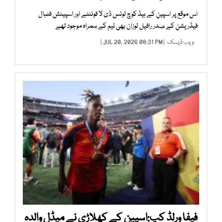
اس موقع پر اسپین کے ہیڈ کوچ لوئس ڈی لا فوئنٹے اور اسپینش فٹبال
فیڈریشن کے صدر رافیل لوزان بھی ٹیم کے ہمراہ موجود تھے
ویب ڈیسک
| JUL 20, 2026 08:31 PM |
فیفا ورلڈ کپ:اسپین کے کھلاڑی نے میڈل والدہ