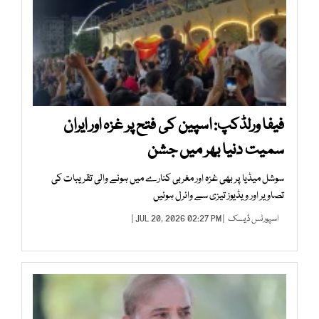
فیفا ورلڈکپ: اسپین کی فتح پر غزہ اور ایران
سمیت دنیا بھر میں جشن
سوشل میڈیا پر بھی غزہ اور مغربی کنارے میں ہونے والی تقریبات کی
تصاویر اور ویڈیوز تیزی سے وائرل ہوئیں
اسپورٹس ڈیسک
| JUL 20, 2026 02:27 PM |