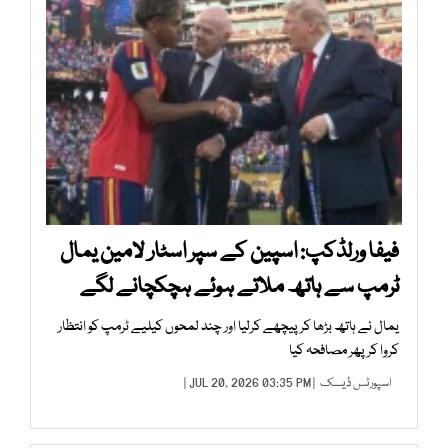
فیفا ورلڈکپ: اسپین کے سپر اسٹار لامین یمال
ٹرمپ سے ہاتھ ملاتے ہوئے ہچکچانے لگے
یمال نے ہاتھ بڑھا کر پیچھے کرلیا اور چند لمحوں کیلیے ٹرمپ کو انتظار
کروا کر پھر مصافحہ کیا
اسپورٹس ڈیسک
| JUL 20, 2026 03:35 PM |