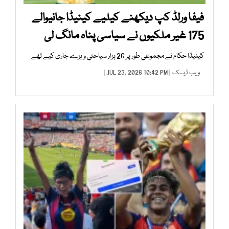
فیفا ورلڈ کپ دیکھنے کیلیے کینیڈا جانیوالے
175 غیر ملکیوں نے سیاسی پناہ مانگ لی
کینیڈا حکام نے مجموعی طور پر 26 ہزار سیاحتی ویزے جاری کیے تھے
ویب ڈیسک
| JUL 23, 2026 10:42 PM |