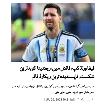
فیفا ورلڈکپ: فائنل میں ارجنٹینا کو بدترین
شکست، ناپسندیدہ ترین ریکارڈ قائم
اس سے قبل گزشتہ چھ دہائیوں میں کوئی بھی فائنل کھیلنے والی ٹیم اس
صورتحال سے دوچار نہیں ہوئی تھی
اسپورٹس ڈیسک
| JUL 20, 2026 10:21 AM |