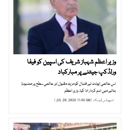
وزیر اعظم شہباز شریف کی اسپین کو فیفا
ورلڈکپ جیتنے پر مبارکباد
اس عالمی ایونٹ نے فٹبال کو مزید مقبول اور عالمی سطح پر مضبوط
بنانے میں اہم کردار ادا کیا، وزیر اعظم
اسپورٹس ڈیسک
| JUL 20, 2026 11:46 AM |