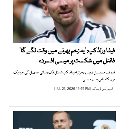
فیفا ورلڈکپ: ’یہ زخم بھرنے میں وقت لگے گا‘
فائنل میں شکست پر میسی افسردہ
ٹیم نے مسلسل دوسری مرتبہ ورلڈ کپ فائنل تک رسائی حاصل کی جو ایک
بڑی کامیابی ہے، میسی
اسپورٹس ڈیسک
| JUL 21, 2026 12:05 PM |