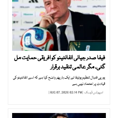
فیفا صدر جیانی انفانٹینو کو افریقی حمایت مل
گئی، مگر عالمی تنقید برقرار
یورپی فٹبال تنظیم یوئیفا نے ایک بار پھر واضح کیا ہے کہ اسے انفانٹینو کی
قیادت پر اعتماد نہیں ہے
اسپورٹس ڈیسک
| AUG 07, 2026 02:14 PM |