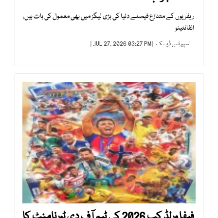
ریفریوں کے متنازع فیصلے دنیا کی بڑی لیگز میں بھی معمول کی بات ہیں،
انفانٹینو
اسپورٹس ڈیسک
| JUL 27, 2026 03:27 PM |
فیفا ورلڈ کپ 2026 کی ٹیم آف دی ٹورنامنٹ کا