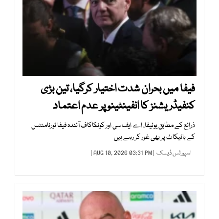
فیفا میں بحران شدت اختیار کرگیا، تین بڑی
کنفیڈریشنز کا انفینٹینو پر عدم اعتماد
ذرائع کے مطابق یوئیفا، اے ایف سی اور کونکاکاف آئندہ فیفا ٹورنامنٹس
کے بائیکاٹ پر بھی غور کر رہے ہیں
اسپورٹس ڈیسک
| AUG 10, 2026 03:31 PM |