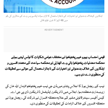
اہلکاروں کیخلاف بدعنوانی اور اختیارات کے ناجائز استعمال کا الزام، سوات ایکسپریس وے کے متاثرین کی رقم
میں 40 کروڑ کا غبن۔ فوٹو: فائل
قومی احتساب بیورو خیبر پختونخوا نے مختلف عوامی شکایات کا نوٹس لیتے ہوئے
محکمہ معدنیات، پختونخوا ہائی وے اتھارٹی اور محکمہ سیاحت کے متعدد افسروں و
اہلکاروں کے خلاف بدعنوانی اور اختیارات کے ناجائز استعمال کے حوالے سے تحقیقات
کی منظوری دے دی ہے۔
نیب کے ریجنل بورڈ کا اجلاس پشاور میںڈی جی نیب خیبرپختونخوا فرمان اللہ خان کی
زیرصدارت منعقدہ ہوا، اجلاس میں ڈائریکٹرز، ایڈیشنل ڈائریکٹرز، ڈی پی جی اے،
کیس آفیسر، سینئر قانونی مشیر کے علاوہ متعلقہ افسران نے شرکت کی، ریجنل بورڈ نے
متعلقہ افسروں کے خلاف الزامات کی تحقیقات کی منظوری دی۔