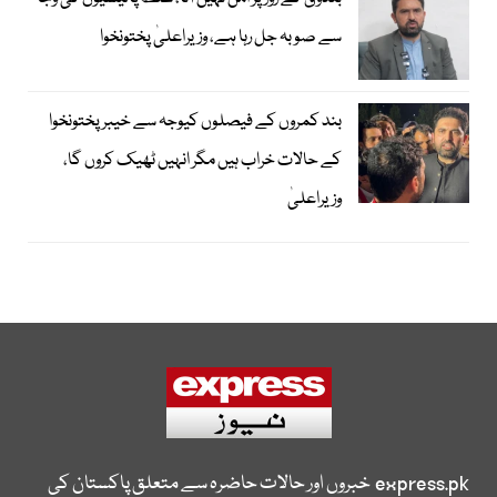
سے صوبہ جل رہا ہے، وزیراعلیٰ پختونخوا
بند کمروں کے فیصلوں کیوجہ سے خیبرپختونخوا
کے حالات خراب ہیں مگر انہیں ٹھیک کروں گا،
وزیراعلیٰ
express.pk
خبروں اور حالات حاضرہ سے متعلق پاکستان کی