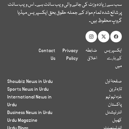
سب سے زیادہ وزٹ کی جانے والی ویب سائٹ ہے۔ اس ویب سائٹ
پر شائع شدہ تمام مواد کے جملہ حقوق بحق ایکسپریس میڈیا
گروپ محفوظ ہیں۔
ایکسپریس
ضابطہ
Privacy
Contact
کے بارے
اخلاق
Policy
Us
میں
صفحۂ اول
Showbiz News in Urdu
تازہ ترین
Sports News in Urdu
غزہ لہو لہو
International News in
پاکستان
Urdu
انٹر نیشنل
Business News in Urdu
کھیل
Urdu Magazine
انٹرٹینمنٹ
Urdu Blogs