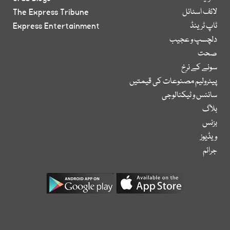
لائف اسٹائل
The Express Tribune
ٹاپ ٹرینڈ
Express Entertainment
دلچسپ و عجیب
صحت
سونے کے نرخ
پیٹرولیم مصنوعات کی قیمتیں
سائنس و ٹیکنالوجی
بلاگ
بزنس
ویڈیوز
جرائم