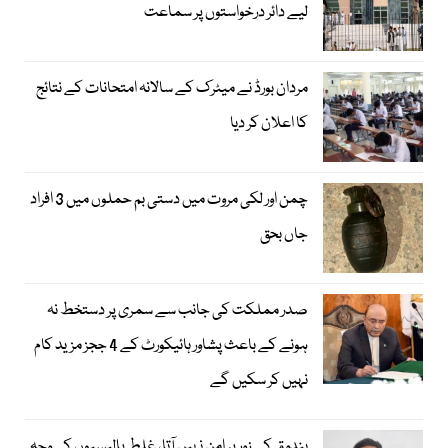
لیے دائر درخواستوں پر سماعت
مردان بورڈ نے میٹرک کے سالانہ امتحانات کے نتائج
کا اعلان کر دیا
چمن اور لکی مروت میں دستی بم حملوں میں 3 افراد
جاں بحق
صدر مملکت کی جانب سے سمری پر دستخط نہ
ہونے کے باعث پشاور ہائیکورٹ کے 4 ججز مزید کام
نہیں کر سکیں گے
بندوق کے زور پر امن نہیں آتا، غلط پالیسیوں کی وجہ