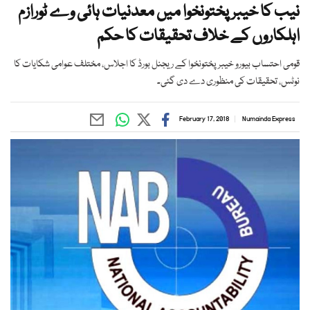
نیب کا خیبر پختونخوا میں معدنیات ہائی وے ٹورازم
اہلکاروں کے خلاف تحقیقات کا حکم
قومی احتساب بیورو خیبر پختونخوا کے ریجنل بورڈ کا اجلاس، مختلف عوامی شکایات کا
نوٹس، تحقیقات کی منظوری دے دی گئی۔
February 17, 2018
Numainda Express