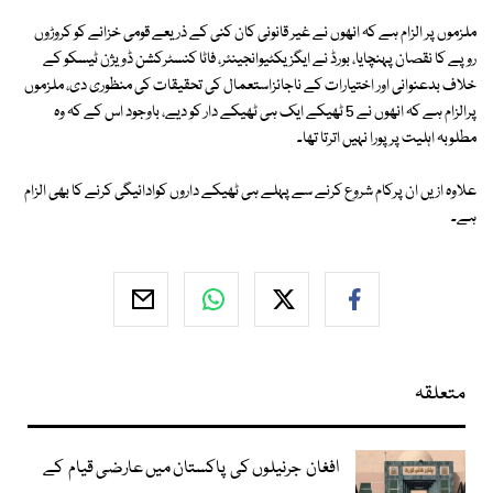
ملزموں پر الزام ہے کہ انھوں نے غیر قانونی کان کنی کے ذریعے قومی خزانے کو کروڑوں
روپے کا نقصان پہنچایا، بورڈ نے ایگزیکٹیوانجینئر، فاٹا کنسٹرکشن ڈویژن ٹیسکو کے
خلاف بدعنوانی اور اختیارات کے ناجائزاستعمال کی تحقیقات کی منظوری دی، ملزموں
پرالزام ہے کہ انھوں نے 5 ٹھیکے ایک ہی ٹھیکے دار کو دیے، باوجود اس کے کہ وہ
مطلوبہ اہلیت پر پورا نہیں اترتا تھا۔
علاوہ ازیں ان پرکام شروع کرنے سے پہلے ہی ٹھیکے داروں کوادائیگی کرنے کا بھی الزام
ہے۔
متعلقہ
افغان جرنیلوں کی پاکستان میں عارضی قیام کے