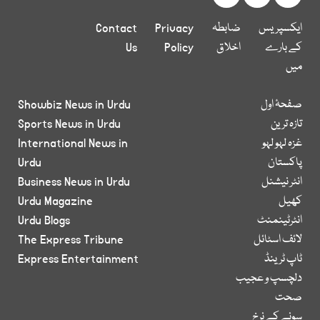
ایکسپریس
ضابطہ
Privacy
Contact
کے بارے
اخلاق
Policy
Us
میں
صفحۂ اول
Showbiz News in Urdu
تازہ ترین
Sports News in Urdu
غزہ لہو لہو
International News in
پاکستان
Urdu
انٹر نیشنل
Business News in Urdu
کھیل
Urdu Magazine
انٹرٹینمنٹ
Urdu Blogs
لائف اسٹائل
The Express Tribune
ٹاپ ٹرینڈ
Express Entertainment
دلچسپ و عجیب
صحت
سونے کے نرخ