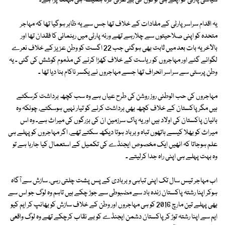
سیاسی پارٹی کو اپنے ہی لوگوں کی بے عزتی کرنا ہمیشہ ہی مہنگا پڑا ہے۔
یہ اقدام سراسر پارٹی کے مفادات کے خلاف تھا جس سے یہ ظاہر ہوگیا تھا کہ مہاجر
متحدہ کو اپنی صلاحیتوں سے چلارہے تھے ورنہ پارٹی میں رہنمائی کا فقدان تھا اور
بالآخر یہ بات بعد میں ثابت بھی ہوگئی جب 22 اگست کو وطن عزیز کے خلاف نعرے
لگوائے گئے اور مہاجروں کو ریاست کے خلاف کھڑا کرنے کی مذموم کوشش کی گئی ۔ یہ
وطن پرستی سے سراسر انحراف تھا جسے مہاجروں نے یکسر ناکام بنا دیا تھا ۔
مہاجروں کی حب الوطنی روز روشن کی طرح عیاں ہے وہ سب کچھ برداشت کرسکتے
ہیں مگر پاکستان کے خلاف کچھ بھی برداشت کرنے کو تیار نہیں ہوسکتے، چونکہ وہ
بانیان پاکستان کی اولاد ہیں اور یہ پاک سرزمین ان کی بزرگوں کی میراث ہے۔ وہ اس
میراث کو بھلا کیسے ہاتھوں تباہ و برباد ہوتا دیکھ سکتے تھے، اگر مہاجروں کو پہلے ہی
علم ہوجاتا کہ انھیں ایک مخصوص ایجنڈے کی تکمیل کے استعمال کیا جارہا ہے تو
وہ بہت پہلے ہی اپنی راہ جدا کرلیتے ۔
اب مہاجر تیس سال تک اپنی تباہی و بربادی کے پس پشت چلتی رہی، سازش سے آگاہ
ہوکر اپنا رشتہ پاکستان زندہ باد سے مضبوطی سے جوڑ چکے ہیں تاہم وہ لوگ جو اس سے
بھی پہلے تین مارچ 2016 کو ہی مہاجروں اور وطن کے خلاف سازش کو بھانپ کر ایم کیو
ایم سے اپنا رشتہ توڑ کر پاکستان دشمن ایجنڈے کو بے نقاب کرچکے تھے وہ لوگ واقعی