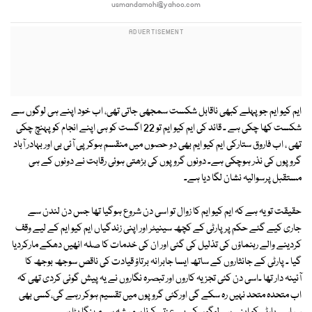
usmandamohi@yahoo.com
ایم کیو ایم جو پہلے کبھی ناقابل شکست سمجھی جاتی تھی، اب خود اپنے ہی لوگوں سے
شکست کھا چکی ہے ۔ قائد کی ایم کیو ایم تو 22 اگست کو ہی اپنے انجام کو پہنچ چکی
تھی ، اب فاروق ستارکی ایم کیو ایم بھی دو حصوں میں منقسم ہوکر پی آئی بی اور بہادر آباد
گروپوں کی نذر ہوچکی ہے۔ دونوں گروپوں کی بڑھتی ہوئی رقابت نے دونوں کے ہی
مستقبل پرسوالیہ نشان لگا دیا ہے۔
حقیقت تو یہ ہے کہ ایم کیو ایم کا زوال تو اسی دن شروع ہوگیا تھا جس دن لندن سے
جاری کیے گئے حکم پر پارٹی کے کچھ سینیٹر اور اپنی زندگیاں ایم کیو ایم کے لیے وقف
کردینے والے رہنماؤں کی تذلیل کی گئی اور ان کی خدمات کا صلہ انھیں دھکے مارکردیا
گیا ۔ پارٹی کے جانثاروں کے ساتھ ایسا جابرانہ برتاؤ قیادت کی ناقص سوجھ بوجھ کا
آئینہ دار تھا ۔اسی دن کئی تجزیہ کاروں اور تبصرہ نگاروں نے یہ پیش گوئی کردی تھی کہ
اب متحدہ متحد نہیں رہ سکے گی اورکئی گروپوں میں تقسیم ہوکر رہے گی،کسی بھی