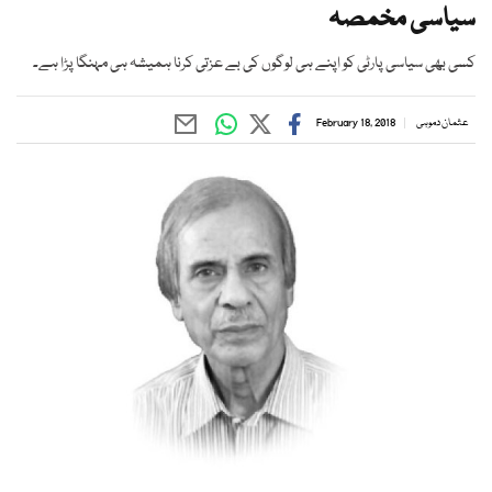
سیاسی مخمصہ
کسی بھی سیاسی پارٹی کو اپنے ہی لوگوں کی بے عزتی کرنا ہمیشہ ہی مہنگا پڑا ہے۔
عثمان دموہی
February 18, 2018