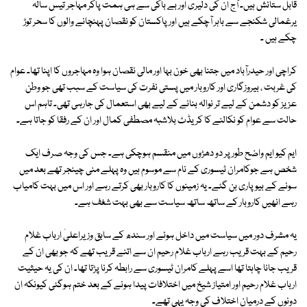
قابل ستائش ہیں۔ آج ان کی دلیری اور بے باکی سے ہی ہمت پاکر مہاجر تیس سالہ
یرغمالی شکنجے سے باہر آچکے ہیں اور پاکستان کو نقصان پہنچانے والوں کا سحر توڑ
چکے ہیں ۔
کراچی اور حیدرآباد میں جتنا بھی خون بہا اور مالی نقصان ہوا وہ مہاجروں کا اپنا تھا۔ عوام
کی غربت ، بیروزگاری اور کاروبار میں پستی نفرت کی سیاست کے سبب تھی جو وطن
عزیز کو دشمن کے لیے تر نوالہ بنانے کے لیے بھی استعمال کی جارہی تھی۔ تاہم اس
حالت سے عوام کو نکالنے کا کریڈٹ بلاشبہ مصطفی کمال اور ان کے رفقا کو جاتا ہے۔
ایم کیو ایم واضح طور پر دو دھڑوں میں منقسم ہوچکی ہے۔ جس کی وجہ صرف ایک
شخص ہے جوکامران ٹیسوری کے نام سے موسوم ہیں وہ پہلے منی چینجر تھے بعد میں
سونے کے بیوپاری بن گئے۔ یہ زمینوں کا کاروبار بھی کرتے رہے اور اس میں بہت کامیاب
رہے انھیں کاروبار کے ساتھ ساتھ سیاست سے بھی بہت شغف ہے۔
یہ مشرف دور میں سیاست میں داخل ہوئے اور سندھ کے سابق وزیراعلیٰ ارباب غلام
رحیم کے بہت قریب رہے ارباب غلام رحیم ان سے اتنے قریب تھے کہ جو بھی ان کے
قریب جانا چاہتا تھا اسے پہلے کامران ٹیسوری سے رابطہ کرنا پڑتا تھا۔ ان کی یہ حیثیت
ارباب غلام رحیم اور امتیاز شیخ میں اختلافات پیدا ہونے کے بعد ختم ہوگئی کیونکہ ان
دونوں کے درمیان اختلاف کی وجہ یہی تھے۔