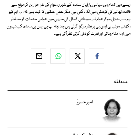
ایسے میں تمام ہی سیاسی پارٹیاں سندھ کے شہری عوام کی غم خوار بن کر موقع سے
فائدہ اٹھانے کی کوشش میں لگ گئی ہیں، مگر بعض حلقوں کا کہنا ہے کہ اب ایم کیو
ایم سے بد دل ہوکر عوام نے مصطفی کمال کی ماضی میں عوامی خدمات کو مد نظر
رکھتے ہوئے پی ایس پی پر نظر مرکوز کرلی ہیں چنانچہ اب پی ایس پی سندھ کے شہروں
میں اہم مقام بناتی اور نفرت کو دفن کرتی نظر آتی ہے۔
متعلقہ
امیر خسروؒ