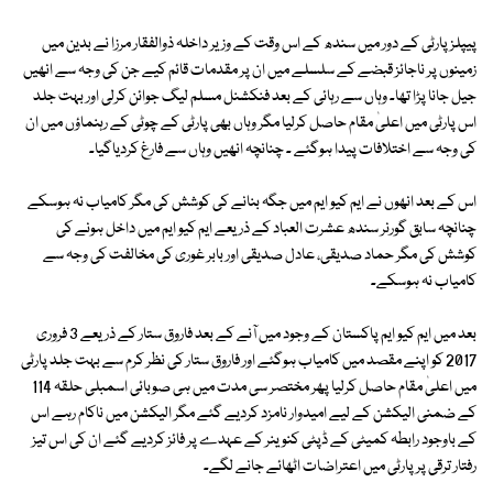
پیپلزپارٹی کے دور میں سندھ کے اس وقت کے وزیر داخلہ ذوالفقار مرزا نے بدین میں
زمینوں پر ناجائز قبضے کے سلسلے میں ان پر مقدمات قائم کیے جن کی وجہ سے انھیں
جیل جانا پڑا تھا۔ وہاں سے رہائی کے بعد فنکشنل مسلم لیگ جوائن کرلی اور بہت جلد
اس پارٹی میں اعلیٰ مقام حاصل کرلیا مگر وہاں بھی پارٹی کے چوٹی کے رہنماؤں میں ان
کی وجہ سے اختلافات پیدا ہوگئے ۔ چنانچہ انھیں وہاں سے فارغ کردیاگیا۔
اس کے بعد انھوں نے ایم کیو ایم میں جگہ بنانے کی کوشش کی مگر کامیاب نہ ہوسکے
چنانچہ سابق گورنر سندھ عشرت العباد کے ذریعے ایم کیو ایم میں داخل ہونے کی
کوشش کی مگر حماد صدیقی، عادل صدیقی اور بابر غوری کی مخالفت کی وجہ سے
کامیاب نہ ہوسکے۔
بعد میں ایم کیو ایم پاکستان کے وجود میں آنے کے بعد فاروق ستار کے ذریعے 3 فروری
2017 کو اپنے مقصد میں کامیاب ہوگئے اور فاروق ستار کی نظر کرم سے بہت جلد پارٹی
میں اعلیٰ مقام حاصل کرلیا پھر مختصر سی مدت میں ہی صوبائی اسمبلی حلقہ 114
کے ضمنی الیکشن کے لیے امیدوار نامزد کردیے گئے مگر الیکشن میں ناکام رہے اس
کے باوجود رابطہ کمیٹی کے ڈپٹی کنوینر کے عہدے پر فائز کردیے گئے ان کی اس تیز
رفتار ترقی پر پارٹی میں اعتراضات اٹھائے جانے لگے۔