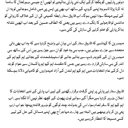
دونوں پارٹیوں کو یکجا کرکے ایک نئی پارٹی بنالیتے تو انھیں آج جیسی صورتحال کا سامنا
نہ کرنا پڑتا تاہم وہ اپنے گروپ کے ساتھ اب بھی پی ایس پی میں شامل ہوجائیں تو یہ ان
کے لیے مہنگا سودا نہیں ہوگا۔ اب فاروق ستار رابطہ کمیٹی کی ان کے خلاف کارروائی کو
مائنس ٹو فارمولے کا رنگ دے رہے ہیں یعنی کہ الطاف حسین کے بعد اب انھیں نشانہ
بناکر پارٹی کو ختم کرنے کی سازش کی گئی ہے۔
مبصرین کا کہناہے کہ فاروق ستار کے اس بیان نے واضح کردیا ہے کہ وہ اب بھی بانی
متحدہ سے جڑے ہوئے ہیں۔ جب ہی وہ خود کو ان سے جوڑ رہے ہیں اس کے ساتھ ہی
مبصرین ان کے کنوینر شپ سے ہٹائے جانے کو اسٹیبلشمنٹ کے بجائے ایم کیو ایم کے
اندر کی ہی سازش قرار دے رہے ہیں جس کا مقصد ایم کیو ایم پاکستان سے عوام کو بد
دل کرکے عام انتخابات میں ایم کیو ایم لندن کے آزاد امیدواروں کو کامیابی دلانا ہوسکتا
ہے۔
فاروق ستار نے پارٹی پر اپنی گرفت برقرار رکھنے کے لیے اب پارٹی کے نئے انتخابات کا
اعلان ضرور کردیا ہے مگر آگے سوائے ٹوٹ پھوٹ کے کچھ نظر نہیں آتا لگتا ہے ، اب
ایم کیو ایم کا سفر تمام ہوا۔ اس کی بدولت چند لوگوں کو ضرور فائدہ پہنچا جو اب ارب
پتی بن کر باہر بیٹھے ہیں البتہ بے چارے مہاجر آج بھی اپنے مسائل کے حل کے لیے
کسی مسیحا کا انتظار کررہے ہیں۔