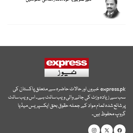
express.pk
خبروں اور حالات حاضرہ سے متعلق پاکستان کی
سب سے زیادہ وزٹ کی جانے والی ویب سائٹ ہے۔ اس ویب سائٹ
پر شائع شدہ تمام مواد کے جملہ حقوق بحق ایکسپریس میڈیا
گروپ محفوظ ہیں۔