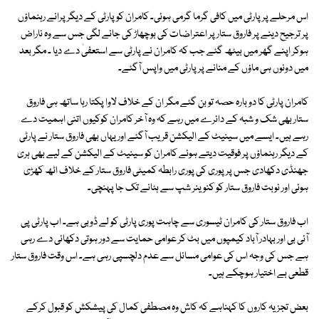
اس مرحلے پر پارٹی میں کافی گرما گرمی ہوئی۔ کامران کو پارٹی کے دیگر پرانے رہنماؤں
پر ترجیح دینے پر فاروق ستار پر اعتراضات کی بوچھاڑ کی جانے لگی جس سے وہ ناراض
ہوکر اپنے گھر میں بیٹھ گئے جب کہ کامران نے پارٹی سے استعفیٰ دے دیا ۔ مگر بعد
میں دونوں ہی ماؤں کے منانے پر پارٹی میں واپس آگئے۔
کامران پارٹی کا دو بارہ حصہ تو بن گئے مگر ان کے خلاف لاوا پکتا رہا ساتھ ہی فاروق
ستار بھی شک و شبہ کے دائرے میں رہے کہ وہ آخر کامران کوکیوں اتنی اہمیت دے
رہے ہیں۔ ایسے میں سینیٹ کے الیکشن قریب آگئے اور یہاں بھی فاروق ستار نے پارٹی
کے دیگر رہنماؤں پر فوقیت دیتے ہوئے کامران کو سینیٹ کے الیکشن کے لیے بھی ہری
جھنڈی دکھادی جس پر پوری کی پوری رابطہ کمیٹی فاروق ستار کے خلاف اٹھ کھڑی
ہوئی اور نوبت فاروق ستار کو کنوینر شپ سے ہٹانے تک جا پہنچی۔
اب فاروق ستار کی کامران ٹیسوری سے چاہت پوری پارٹی کو لے ڈوبی ہے۔ اب پارٹی پی
آئی بی اور بہادر آباد کیمپوں میں بٹ کر عوامی حمایت سے دور ہوتی دکھائی دے رہی
ہے جس کی وجہ اس کی عوامی مسائل سے عدم دلچسپی رہی ہے۔ اس وقت فاروق ستار
قطعی بے اختیار ہوچکے ہیں۔
بعض تجزیہ کاروں کا کہناہے کہ کاش وہ مصطفی کمال کی پیشکش کو قبول کرکے