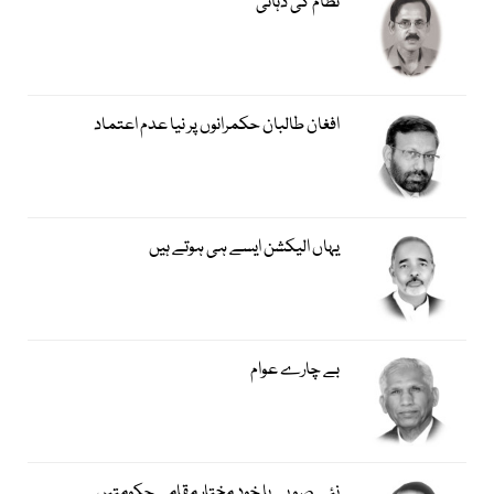
نظام کی دہائی
افغان طالبان حکمرانوں پر نیا عدم اعتماد
یہاں الیکشن ایسے ہی ہوتے ہیں
بے چارے عوام
نئے صوبے یا خود مختار مقامی حکومتیں