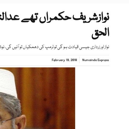
نوازشریف حکمراں تھے عدالتی
الحق
نواز اور زرداری جیسی قیادت ہو گی تو ٹرمپ کی دھمکیاں تو آئیں گی،
February 19, 2018
Numainda Express