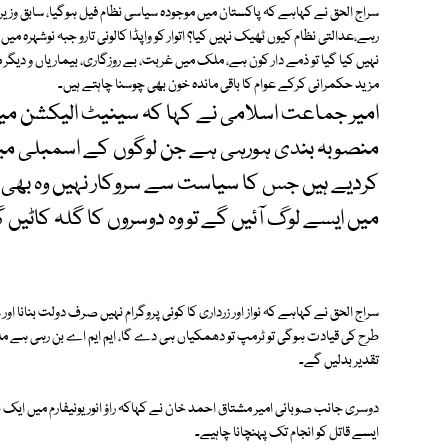
رہے،عدالتی نظام کیوں ٹھیک نہیں کیا؟ اتوار کو واپڈا کالونی تارو جبہ نوشہرہ
نہیں کیا گیا تو ذمے دار کون ہے، ملک میں غربت، بے روزگاری، بیماریاں و دیگر
مزید حکمرانی کرکے عوام کا باقی ماندہ خون بھی چوسنا چاہتے ہیں۔
امیر جماعت اسلامی نے کہا کہ سینیٹ الیکشن می
کردیے ہیں جس کا سیاست سے سروکار نہیں وہ بھی 
میں ایسے لوگ آئیں گے تو وہ دوسروں کا گلہ کاٹیں 
سراج الحق نے کہاہے کہ نواز اور زرداری کا کوئی پروگرام نہیں صرف دولت بنانا اور
طرح کی قیادت ہوگی تو ٹرمپ تو دھمکیاں ہی دے گا، ایم ایم اے بن رہی ہے
تقدیر بدلیں گے۔
ایسے قاتل کو انجام تک پہنچانا چاہیے۔