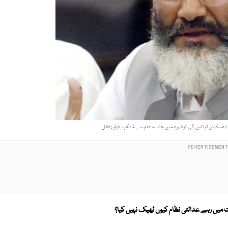
 دھمکیاں تو آئیں گی، نوشہرہ میں جلسہ عام سے خطاب۔ فوٹو : فائل