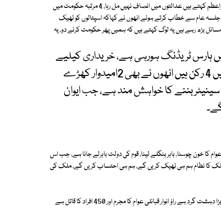
سراج الحق نے کہاہے کہ پاکستان میں موجودہ سیاسی نظام فیل ہوگیا، سابق وزیراعظم کہتے ہیں عدالتوں میں انصاف نہیں مل رہا، 4 مرتبہ حکومت میں
 میں جلسہ عام سے خطاب کرتے ہوئے انھوں نے کہاکہ اسپتالوں کو ٹھیک
 مسائل بڑھ رہے ہیں یہ لوگ کہتے ہیں کہ ہمیں پھر حکومت کرنے دو، یہ
ں ہارس ٹریڈنگ ہورہی ہے، خریداری کیلیے
منصوبہ بندی ہورہی ہے جن لوگوں کے اسمبلی میں 4 رکن ہیں انھوں نے بھی 2امیدوار کھڑے
سینیٹر بننے کا خواہش مند ہے، جب ایوان
گے۔
 عوام کا خون چوسنا، باہر بنگلے لینا، قوم کی دولت باہرلے جانا ہے، جب اس
 ملک کا نظام ہم ہی ٹھیک کریں گے، ہم ہی احتساب کریں گے، ملک کی
دوسری جانب صوبائی امیر مشتاق احمد خان نے کہاکہ راؤ انور یونیفارم میں ایک بڑا دہشت گرد ہے راؤ انوار قبائلی عوام کا مجرم اور 450 افراد کا قاتل ہے