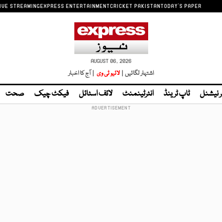
IVE STREAMING
EXPRESS ENTERTAINMENT
CRICKET PAKISTAN
TODAY'S PAPER
AUGUST 06, 2026
اشتہار لگائیں |
لائیو ٹی وی
| آج کا اخبار
ر نیشنل
ٹاپ ٹرینڈ
انٹرٹینمنٹ
لائف اسٹائل
فیکٹ چیک
صحت