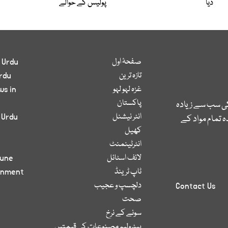
دیا
پولیس کے حوالے
صفحۂ اول
 Urdu
تازہ ترین
rdu
غزہ لہو لہو
ws in
پاکستان
کی سب سے زیادہ
انٹر نیشنل
 Urdu
 تمام مواد کے
کھیل
انٹرٹینمنٹ
لائف اسٹائل
bune
ٹاپ ٹرینڈ
inment
دلچسپ و عجیب
Contact Us
صحت
سونے کے نرخ
پیٹرولیم مصنوعات کی قیمتیں