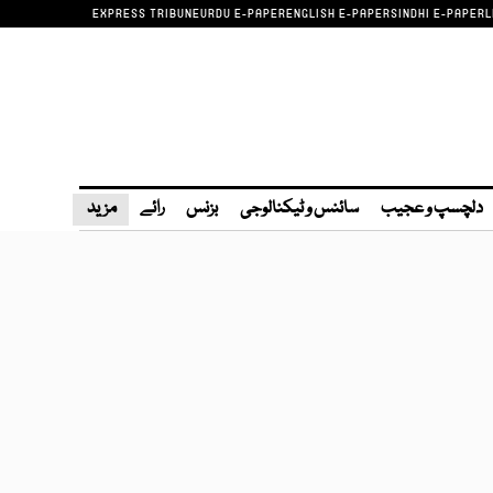
EXPRESS TRIBUNE
URDU E-PAPER
ENGLISH E-PAPER
SINDHI E-PAPER
L
دلچسپ و عجیب
سائنس و ٹیکنالوجی
بزنس
رائے
مزید