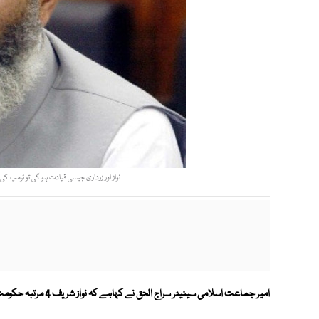
نواز اور زرداری جیسی قیادت ہو گی تو ٹرمپ کی
امیر جماعت اسلامی سینیٹر سراج الحق نے کہاہے کہ نواز شریف 4 مرتبہ حکومت میں رہے عدالتی نظام کیوں ٹھیک نہیں کیا؟