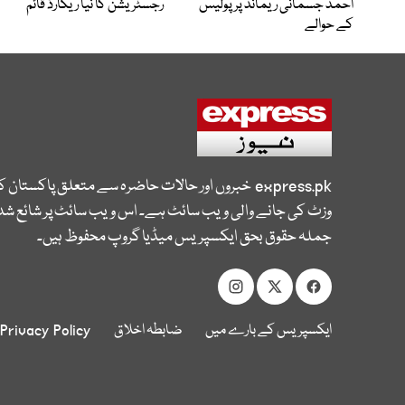
احمد جسمانی ریمانڈ پر پولیس
رجسٹریشن کا نیا ریکارڈ قائم
کے حوالے
express.pk
خبروں اور حالات حاضرہ سے متعلق پاکستان 
وزٹ کی جانے والی ویب سائٹ ہے۔ اس ویب سائٹ پر شائع شدہ
جملہ حقوق بحق ایکسپریس میڈیا گروپ محفوظ ہیں۔
ایکسپریس کے بارے میں
ضابطہ اخلاق
Privacy Policy