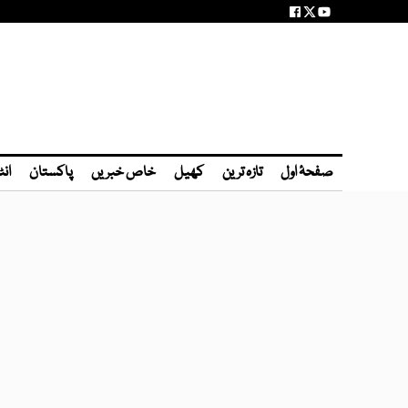
صفحۂ اول
تازہ ترین
کھیل
خاص خبریں
پاکستان
انٹ