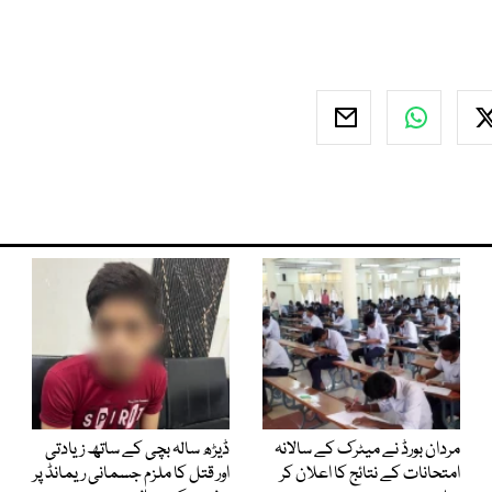
مردان بورڈ نے میٹرک کے سالانہ
ڈیڑھ سالہ بچی کے ساتھ زیادتی
امتحانات کے نتائج کا اعلان کر
اور قتل کا ملزم جسمانی ریمانڈ پر