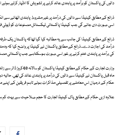
دالوں کی پاکستان کو برآمد پر پابندی عائد کرنے پر تشویش کا اظہار کرتے ہوئے 
ذرائع کے مطابق کینیڈا سے دالوں کی درآمد پر غیر مشروط پابندی اٹھانے سے انک
اسی صورت دی جائے گی جب کینیڈا پاکستانی ٹیکسٹائل مصنوعات کو ڈیوٹی فر
ذرائع کے مطابق کینیڈا کی جانب سے یہ مطالبہ کیا گیا تھاکہ پاکستان یک طرفہ ط
درآمد کی اجازت دے۔ ذرائع کے مطابق پاکستان نے کینیڈا پر واضح کیا کہ وہ 
کی برآمد پر پابندی ختم کرنے پر غور اسی صورت ہوسکتاہے جب پاکستانی مصنوع
وزارت تجارت کے حکام کے مطا
ماہ قبل پاکستان نے کینیڈا سے دالوں کی درآمد پر پابندی عائد کی تھی، حالیہ
حکام کے درمیان اس معاملے پر تفصیلی مذاکرات ہوئے تاہم فریقین کے اپنے م
علاوہ ازیں حکام کے مطابق پاک کینیڈا تجارت کا حجم صلاحیت سے بہت کم ہے تاہم اسے3 ارب ڈالر تک بڑھا