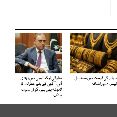
سونے کی قیمت میں مسلسل
مالیاتی ٹیکنالوجی میں بہتری
تیسرے روز اضافہ
آئی، آگہی کے بغیر خطرات کا
اندیشہ بھی ہے، گورنر اسٹیٹ
بینک