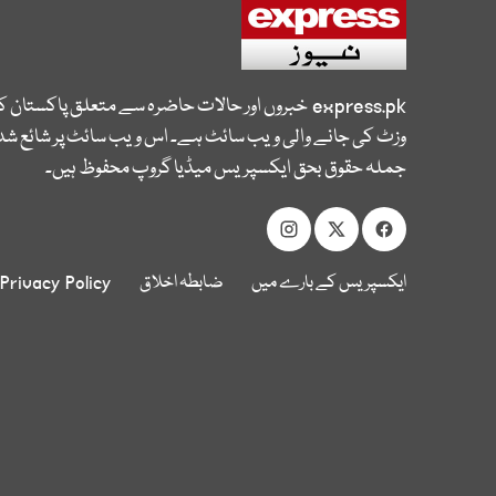
express.pk
خبروں اور حالات حاضرہ سے متعلق پاکستان 
وزٹ کی جانے والی ویب سائٹ ہے۔ اس ویب سائٹ پر شائع شدہ
جملہ حقوق بحق ایکسپریس میڈیا گروپ محفوظ ہیں۔
ایکسپریس کے بارے میں
ضابطہ اخلاق
Privacy Policy