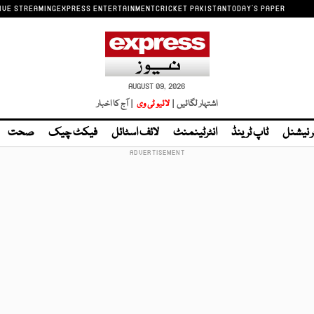
IVE STREAMING
EXPRESS ENTERTAINMENT
CRICKET PAKISTAN
TODAY'S PAPER
AUGUST 09, 2026
اشتہار لگائیں |
لائیو ٹی وی
| آج کا اخبار
ر نیشنل
ٹاپ ٹرینڈ
انٹرٹینمنٹ
لائف اسٹائل
فیکٹ چیک
صحت