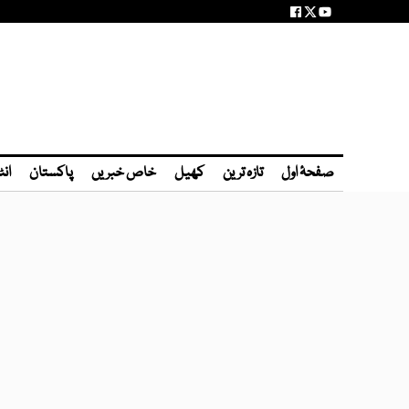
صفحۂ اول
تازہ ترین
کھیل
خاص خبریں
پاکستان
انٹ