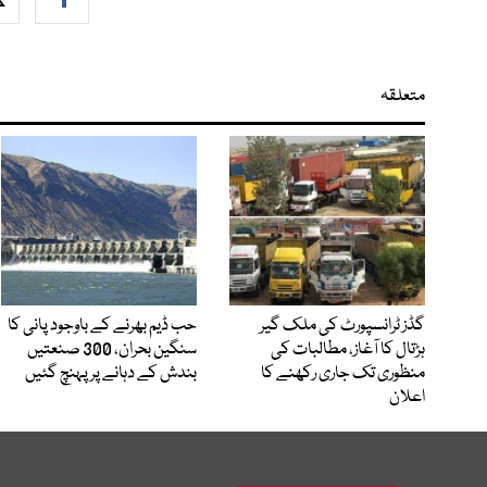
متعلقہ
گڈز ٹرانسپورٹ کی ملک گیر
حب ڈیم بھرنے کے باوجود پانی کا
ہڑتال کا آغاز، مطالبات کی
سنگین بحران، 300 صنعتیں
منظوری تک جاری رکھنے کا
بندش کے دہانے پر پہنچ گئیں
اعلان