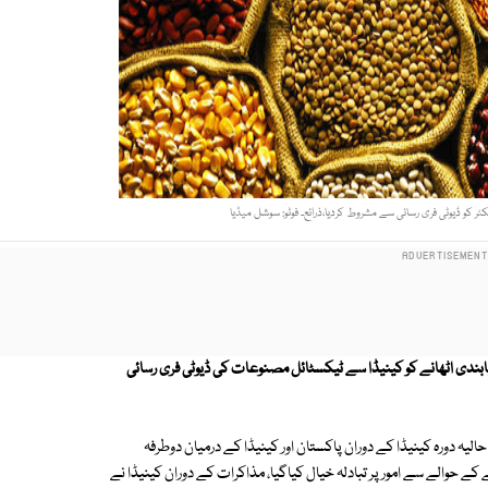
ر کو ڈیوٹی فری رسائی سے مشروط کردیا،ذرائع۔ فوٹو: سوشل میڈیا
ر پابندی اٹھانے کو کینیڈا سے ٹیکسٹائل مصنوعات کی ڈیوٹی فری رسائی
لیہ دورہ کینیڈا کے دوران پاکستان اور کینیڈا کے درمیان دوطرفہ
ے حوالے سے امور پر تبادلہ خیال کیاگیا، مذاکرات کے دوران کینیڈا نے