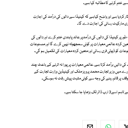
اسے ختم کرنے کا مطالبہ کیا ہے۔
ار کردیا ہے اور واضح کیاہے کہ کینیڈا سے دالوں کی درآمد کی اجازت
ی مارکیٹ رسائی کی اجازت دے گا۔
ور پر کینیڈا کی دالوں کی درآمدپر عائد پابندی ختم کرے اور دالوں کی
متعین کردہ عالمی معیارات پر کوئی سمجھوتہ نہیں کرے گا اور مصنوعات
ات کو ڈیوٹی فری رسائی اور متعین کردہ معیارات کی تکمیل ہو گی۔
بق کینیڈا پاکستان کو سالانہ 40کروڑ ڈالر سے زائد کی دالیں برآمد کرتا ہے، عالمی معیارات پر پورا نہ اترنے کے باعث چند
 دورے میں وزیر تجارت محمد پرویز ملک اور کینیڈین وزارت تجارت کے
وقف پر قائم رہنے کی وجہ سے کوئی مثبت پیش رفت نہ ہوسکی۔
یا جا سکتا ہے۔