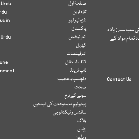
صفحۂ اول
 Urdu
تازہ ترین
rdu
غزہ لہو لہو
ws in
پاکستان
کی سب سے زیادہ
انٹر نیشنل
 Urdu
 تمام مواد کے
کھیل
انٹرٹینمنٹ
لائف اسٹائل
bune
ٹاپ ٹرینڈ
inment
دلچسپ و عجیب
Contact Us
صحت
سونے کے نرخ
پیٹرولیم مصنوعات کی قیمتیں
سائنس و ٹیکنالوجی
بلاگ
بزنس
ویڈیوز