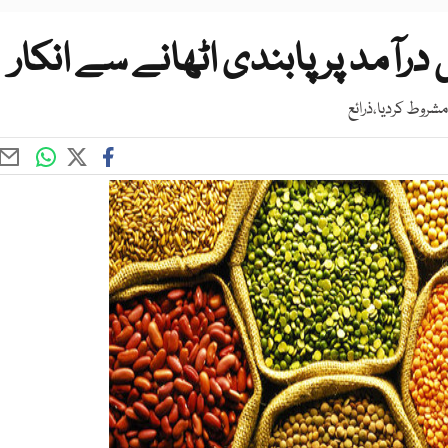
درآمد پر پابندی اٹھانے سے انکار
شروط کردیا،ذرائع