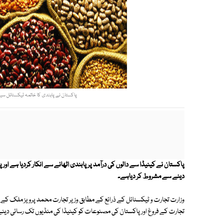
پاکستان نے پابندی کا خاتمہ ٹیکسٹائل سیکٹ
پاکستان نے کینیڈا سے دالوں کی درآمد پر پابندی اٹھانے سے انکار کردیا ہے او
دینے سے مشروط کر دیاہے۔
وزارت تجارت و ٹیکسٹائل کے ذرائع کے مطابق وزیر تجارت محمد پرویز ملک کے حا
تجارت کے فروغ اور پاکستان کی مصنوعات کو کینیڈا کی منڈیوں تک رسائی دینے ک