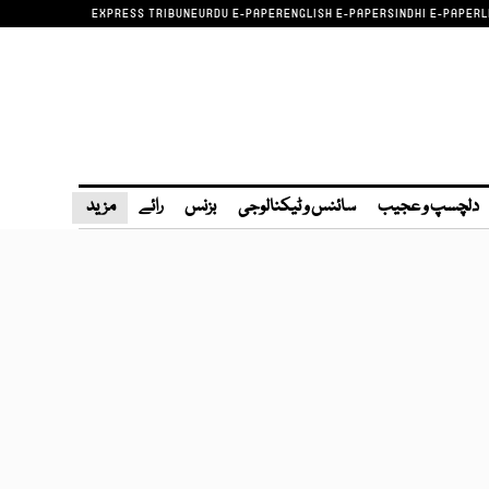
EXPRESS TRIBUNE
URDU E-PAPER
ENGLISH E-PAPER
SINDHI E-PAPER
L
دلچسپ و عجیب
سائنس و ٹیکنالوجی
بزنس
رائے
مزید