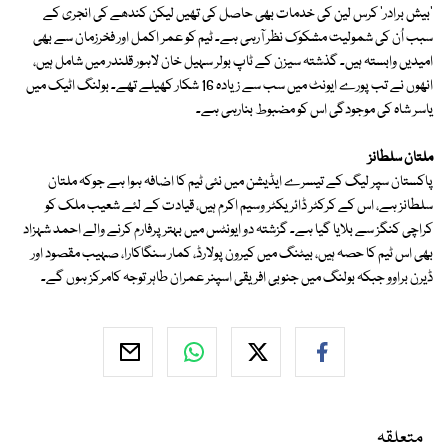
'بیش برادر' کرس لین کی خدمات بھی حاصل کی تھیں لیکن کندھے کی انجری کے
سبب اُن کی شمولیت مشکوک نظر آرہی ہے۔ ٹیم کو عمر اکمل اور فخرزمان سے بھی
امیدیں وابستہ ہیں۔ گذشتہ سیزن کے ٹاپ بولر سہیل خان لاہور قلندر میں شامل ہیں،
انھوں نے تب پورے ایونٹ میں سب سے زیادہ 16 شکار کھیلے تھے۔ بولنگ اٹیک میں
یاسر شاہ کی موجودگی اس کو مضبوط بنارہی ہے۔
ملتان سلطانز
پاکستان سپر لیگ کے تیسرے ایڈیشن میں نئی ٹیم کا اضافہ ہوا ہے جوکہ ملتان
سلطانز ہے، اس کے کرکٹر ڈائریکٹر وسیم اکرم ہیں، قیادت کے لئے شعیب ملک کو
کراچی کنگز سے بلایا گیا ہے۔ گزشتہ دو ایونٹس میں بہتر پرفارم کرنے والے احمد شہزاد
بھی اس ٹیم کا حصہ ہیں، بیٹنگ میں کیرون پولارڈ، کمار سنگاکارا، صہیب مقصود اور
ڈیرن براوو جبکہ بولنگ میں جنوبی افریقی اسپنر عمران طاہر توجہ کامرکز ہوں گے۔
متعلقہ