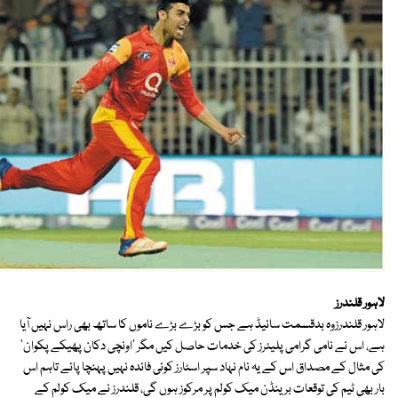
لاہور قلندرز
لاہور قلندرزوہ بدقسمت سائیڈ ہے جس کو بڑے بڑے ناموں کا ساتھ بھی راس نہیں آیا
ہے، اس نے نامی گرامی پلیئرز کی خدمات حاصل کیں مگر 'اونچی دکان پھیکے پکوان'
کی مثال کے مصداق اس کے یہ نام نہاد سپر اسٹارز کوئی فائدہ نہیں پہنچا پائے تاہم اس
بار بھی ٹیم کی توقعات برینڈن میک کولم پر مرکوز ہوں گی، قلندرز نے میک کولم کے