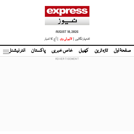
AUGUST 10, 2026
اشتہار لگائیں |
لائیو ٹی وی
| آج کا اخبار
صفحۂ اول
تازہ ترین
کھیل
خاص خبریں
پاکستان
انٹر نیشنل
ٹا