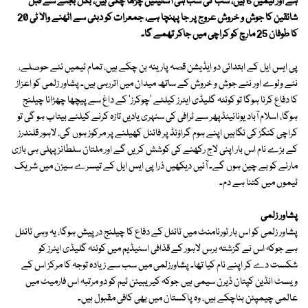
ہے اور ٹیمیں 6 ہیں، سب کی سب ہی آستینیں چڑھا چکی ہیں، بگل بجنے سے قبل
شائقین کا جوش و خروش عروج پر جا پہنچا ہے، جمعرات کو دبئی سے اٹھنے والا ٹی 20
کا طوفان 25 مارچ کو کراچی میں جاکر تھمے گا۔
پی ایس ایل کے ابتدائی دو ایڈیشن قصہ پارینہ بن چکے ہیں، تمام ٹیمیں نئے حوصلے،
نئے ولوے اور نئے جوش و خروش کے ساتھ میدان میں اتررہی ہیں۔ پشاور زلمی کو اعزاز
کا دفاع کرنا ہوگا تو کوئٹہ گلیڈی ایٹرز کیلئے 'چوکرز' کے داغ سے پیچھا چھڑانا چیلنج
ہوگا، اسلام آباد یونائیٹڈپھر سے ٹرافی کی سنہری یادیں تازہ کرنے کیلئے بیتاب ہو گی تو
کراچی کنگز کی نگاہیں اپنے ہوم گراؤنڈ پر فائنل کھیلنے پر مرکوز ہوں گی، لاہور قلندرز
کے بڑے نام اس بار اپنی لاج رکھنے کی کوشش کریں گے اور ملتان سلطانز پہلی ہی بازی
مارنے کو بے چین ہوں گے۔ آئیں دیکھیں ذرا پی ایس ایل کے تیسرے سیزن میں شریک
ٹیموں میں کتنا ہے دم۔
پشاور زلمی
پشاور زلمی کو اس بار ٹورنامنٹ میں ٹائٹل کے دفاع کا چیلنج درپیش ہوگا، یہ وہی ٹائٹل
ہے جوکہ اس نے گزشتہ برس لاہور کے قذافی اسٹیڈیم میں کوئٹہ گلیڈی ایٹرز کو
شکست دے کر اپنے نام کیا تھا۔ پشاورزلمی میں سب سے زیادہ توجہ کا مرکز اس کے
ویسٹ انڈین کپتان ڈیرن سیمی ہیں جوکہ کیریبیئن ٹیم کو دو مرتبہ اس فارمیٹ میں
عالمی چیمپئن بناچکے ہیں، وہ پاکستان میں بھی کافی مقبول ہیں۔