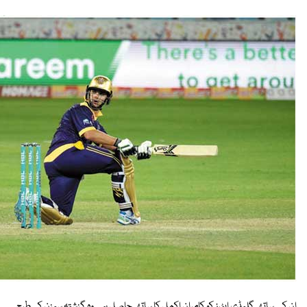
ان کے ساتھ گلیڈی ایٹرز کو کامران اکمل کا ساتھ حاصل ہے وہ گزشتہ سیزن کی طرح