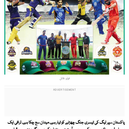
فوٹو : فائل
پاکستان سپر لیگ کی تیسری جنگ چھڑنے کو تیار ہے، میدان سج چکا ہے، ٹرافی ایک