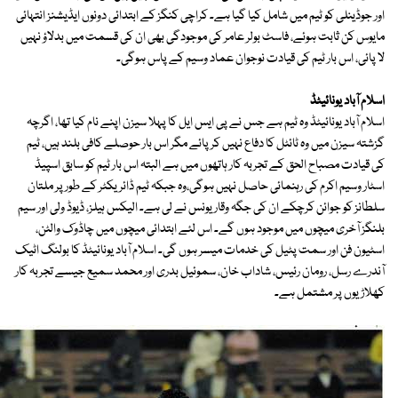
اور جوڈینلی کو ٹیم میں شامل کیا گیا ہے۔ کراچی کنگز کے ابتدائی دونوں ایڈیشنز انتہائی
مایوس کن ثابت ہوئے، فاسٹ بولر عامر کی موجودگی بھی ان کی قسمت میں بدلاؤ نہیں
لا پائی، اس بار ٹیم کی قیادت نوجوان عماد وسیم کے پاس ہوگی۔
اسلام آباد یونائیٹڈ
اسلام آباد یونائیٹڈ وہ ٹیم ہے جس نے پی ایس ایل کا پہلا سیزن اپنے نام کیا تھا، اگرچہ
گزشتہ سیزن میں وہ ٹائٹل کا دفاع نہیں کرپائے مگر اس بار حوصلے کافی بلند ہیں، ٹیم
کی قیادت مصباح الحق کے تجربہ کار ہاتھوں میں ہے البتہ اس بار ٹیم کو سابق اسپیڈ
اسٹار وسیم اکرم کی رہنمائی حاصل نہیں ہوگی،وہ جبکہ ٹیم ڈائریکٹر کے طور پر ملتان
سلطانز کو جوائن کرچکے ان کی جگہ وقار یونس نے لی ہے۔ الیکس ہیلز، ڈیوڈ ولی اور سیم
بلنگز آخری میچوں میں موجود ہوں گے۔ اس لئے ابتدائی میچوں میں چاڈوک والٹن،
اسٹیون فن اور سمت پٹیل کی خدمات میسر ہوں گی۔ اسلام آباد یونائیٹڈ کا بولنگ اٹیک
آندرے رسل، رومان رئیس، شاداب خان، سموئیل بدری اور محمد سمیع جیسے تجربہ کار
کھلاڑیوں پر مشتمل ہے۔