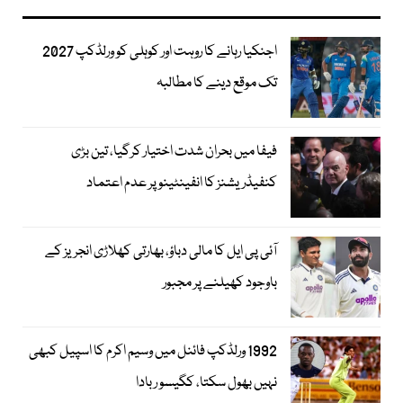
اجنکیا رہانے کا روہت اور کوہلی کو ورلڈکپ 2027
تک موقع دینے کا مطالبہ
فیفا میں بحران شدت اختیار کرگیا، تین بڑی
کنفیڈریشنز کا انفینٹینو پر عدم اعتماد
آئی پی ایل کا مالی دباؤ، بھارتی کھلاڑی انجریز کے
باوجود کھیلنے پر مجبور
1992 ورلڈکپ فائنل میں وسیم اکرم کا اسپیل کبھی
نہیں بھول سکتا، کگیسو ربادا