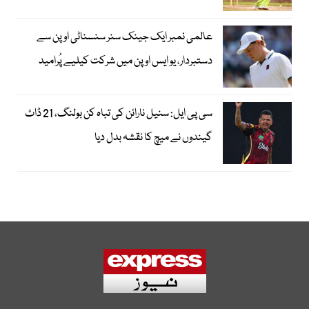
عالمی نمبر ایک جینک سنر سنسناٹی اوپن سے
دستبردار، یو ایس اوپن میں شرکت کیلیے پُرامید
سی پی ایل: سنیل نارائن کی تباہ کن بولنگ، 21 ڈاٹ
گیندوں نے میچ کا نقشہ بدل دیا