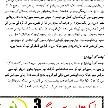
اس بار بھی بھرپور 'ڈومیسٹک' فارم میں ہیں، ٹیم کو اگرچہ حسن علی جیسے میچ ونر کا
بھی ساتھ حاصل مگر پیسر کی خدمات ابتدائی مقابلوں میں فٹنس مسائل کی وجہ سے
میسر نہیں ہوں گی۔کامران اکمل نے دوسرے سیزن میں سب سے زیادہ 353 رنز بنائے
تھے جس میں ایک سنچری اور دو نصف سنچریاں شامل تھیں۔ اسی کارکردگی نے ان کی
قومی ٹیم میں واپسی کی راہ بھی ہموار کی تھی۔ ان کا ساتھ دینے کیلئے ٹیم میں محمد
حفیظ، حارث سہیل، ڈیوائن براوو، وہاب ریاض، کرس جورڈن اور تمیم اقبال شامل ہیں۔
تمیم اور شکیب صرف چار چار میچز کیلئے دستیاب ہوں گے۔ ابتدائی دو سیزنز میں
زلمی کی شان شاہد خان آفریدی تھے جوکہ اس بار کراچی کنگز کی ٹیم کا حصہ ہیں۔
کوئٹہ گلیڈی ایٹرز
کوئٹہ گلیڈی ایٹرز کو ابتدائی دو ایڈیشنز میں جس بدنصیبی اور بدقسمتی کا سامنا کرنا
پڑا ہے، اس سے اس ٹیم کی مماثلت عالمی کرکٹ میں موجود جنوبی افریقی ٹیم سے
ہوگئی ہے جوکہ بڑے ایونٹس میں ٹرافی کے قریب پہنچ کر ہمت ہار جاتی ہے، اس لئے
اس کو 'چوکر' کہا جاتا ہے۔ گلیڈی ایٹرز پہلے سیزن میں فائنل میں اسلام آباد یونائیٹڈ
سے ہارے اور دوسرے سیزن میں پشاورزلمی نے ان کی امیدوں کا محل ڈھایا۔