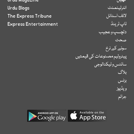
کھیل
Urdu Magazine
انٹرٹینمنٹ
Urdu Blogs
لائف اسٹائل
The Express Tribune
ٹاپ ٹرینڈ
Express Entertainment
دلچسپ و عجیب
صحت
سونے کے نرخ
پیٹرولیم مصنوعات کی قیمتیں
سائنس و ٹیکنالوجی
بلاگ
بزنس
ویڈیوز
جرائم