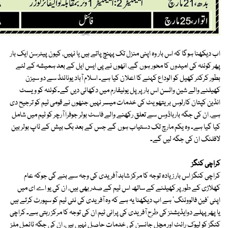
اب دیکھنا ہوگا کہ اس بار وہ اپنی منزل تک پہنچ پاتے ہیں یا نہیں، کیون پیٹرسن ایک بار
پھر کوئٹہ کی امیدوں کا محور ہوں گے، انھوں نے پی ایس ایل کے بعد ہمیشہ کے لئے
بطور کرکٹر کھیل کو الوداع کہنے کا اعلان کیا ہے۔ اسلام آباد یونائٹڈ سے دو سیزن
کھیلنے والے شین واٹسن اس بار پرپل یونیفارم میں دکھائی دیں گے۔کوئٹہ کو ویسٹ
انڈین کپتان کارلوس بریتھویٹ کی خدمات میسر نہیں جنھوں نے قومی ٹیم کو ترجیح دی
ہے، ان کی جگہ بارباڈوس سے تعلق رکھنے والے فاسٹ بولر جوفرا آرچر کو ٹیم میں شامل
کیا گیا ہے۔ وہ یکم مارچ تک دستیاب ہوں گے جس کے بعد بگ بیش کے ٹاپ بولر بین
لافلنگ ان کی جگہ لیں گے۔
کراچی کنگز
کراچی کنگز اس بار زیادہ توجہ کا مرکز شاہد آفریدی کی وجہ سے بنے گی جوکہ عام
کھلاڑی کے طور پر کھیلنے کے ساتھ اس ٹیم کے صدر بھی ہیں، ان کی یو اے ای میں
اپنی 'فین فالووئنگ' ہے اب دیکھنا یہ ہے کہ وہ آفریدی کی نئی ٹیم کو سپورٹ کرتے ہیں
یا پھر پہلے دوایڈیشنز کی طرح آفریدی کی پرانی ٹیم ان کی توجہ کا مرکز رہتی ہے۔ کراچی
کنگز کو لیوک رائٹ اور مچل جانسن کی خدمات حاصل نہیں ہیں، ان کی جگہ ٹائمل ملز