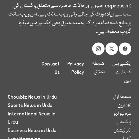
express.pk
خبروں اور حالات حاضرہ سے متعلق پاکستان کی
سب سے زیادہ وزٹ کی جانے والی ویب سائٹ ہے۔ اس ویب سائٹ
پر شائع شدہ تمام مواد کے جملہ حقوق بحق ایکسپریس میڈیا
گروپ محفوظ ہیں۔
ایکسپریس
ضابطہ
Privacy
Contact
کے بارے
اخلاق
Policy
Us
میں
صفحۂ اول
Showbiz News in Urdu
تازہ ترین
Sports News in Urdu
غزہ لہو لہو
International News in
پاکستان
Urdu
انٹر نیشنل
Business News in Urdu