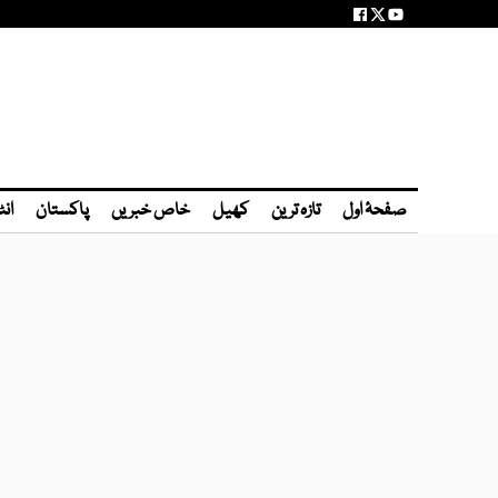
صفحۂ اول
تازہ ترین
کھیل
خاص خبریں
پاکستان
انٹ