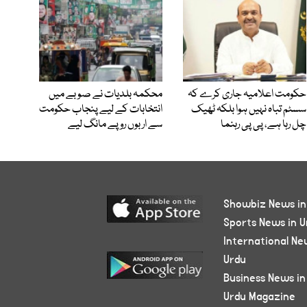
حکومت اعلامیہ جاری کرے کہ
محکمہ بلدیات نے صوبے میں
سسٹم تباہ نہیں ہوا بلکہ ٹھیک
انتخابات کے لیے پنجاب حکومت
چل رہا ہے، پی پی رہنما
سے اربوں روپے مانگ لیے
Showbiz News in
Sports News in U
International Ne
Urdu
Business News in
Urdu Magazine