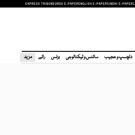
EXPRESS TRIBUNE
URDU E-PAPER
ENGLISH E-PAPER
SINDHI E-PAPER
L
دلچسپ و عجیب
سائنس و ٹیکنالوجی
بزنس
رائے
مزید