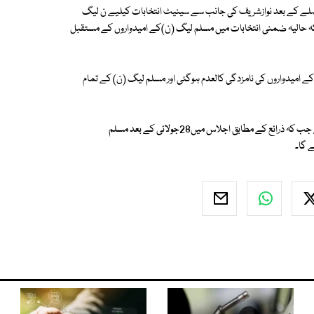
صلے کے بعد نوازشریف کی جانب سے سینیٹ انتخابات کیلیے ن لیگ
جبکہ حالیہ ضمنی انتخابات میں مسلم لیگ (ن)کے امیدواروں کے مستقبل
کے امیدواروں کی نامزدگی کالعدم ہوگئی اور مسلم لیگ (ن) کے تمام
دوسری جانب الیکشن کمیشن نے اس حوالے سے آج اہم اجلاس طلب کر لیا ہے جب کہ ذرائع کے مطابق اجلاس میں28جولائی کے بعد مسلم
 گا۔