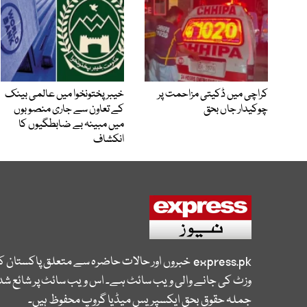
کراچی میں ڈکیتی مزاحمت پر
خیبرپختونخوا میں عالمی بینک
چوکیدار جاں بحق
کے تعاون سے جاری منصوبوں
میں مبینہ بے ضابطگیوں کا
انکشاف
express.pk
خبروں اور حالات حاضرہ سے متعلق پاکستان 
وزٹ کی جانے والی ویب سائٹ ہے۔ اس ویب سائٹ پر شائع شدہ
جملہ حقوق بحق ایکسپریس میڈیا گروپ محفوظ ہیں۔