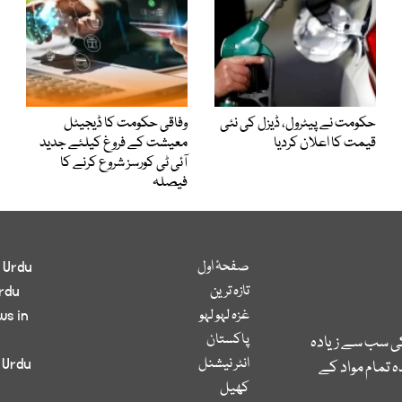
حکومت نے پیٹرول، ڈیزل کی نئی
وفاقی حکومت کا ڈیجیٹل
قیمت کا اعلان کردیا
معیشت کے فروغ کیلئے جدید
آئی ٹی کورسز شروع کرنے کا
فیصلہ
صفحۂ اول
 Urdu
تازہ ترین
rdu
غزہ لہو لہو
ws in
پاکستان
کی سب سے زیادہ
انٹر نیشنل
 Urdu
 تمام مواد کے
کھیل