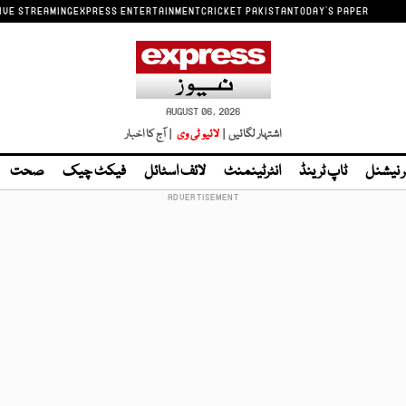
IVE STREAMING
EXPRESS ENTERTAINMENT
CRICKET PAKISTAN
TODAY'S PAPER
AUGUST 06, 2026
اشتہار لگائیں |
لائیو ٹی وی
| آج کا اخبار
ر نیشنل
ٹاپ ٹرینڈ
انٹرٹینمنٹ
لائف اسٹائل
فیکٹ چیک
صحت