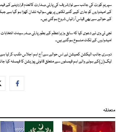
سپریم کورٹ کی جانب سے نوازشریف کی پارٹی صدارت کالعدم قراردینے کے فی
کے امیدواروں کو جاری کیے گئے ٹکٹوں پر بھی سوالیہ نشان کھڑا ہو گیا ہے 
کے حوالے سے بھی قیاس آرائیاں شروع ہوگئی ہیں۔
نجی ٹی وی نے دعوی کیا کہ سابق وزیراعظم کے بطور پارٹی صدر سینٹ انتخابات 
امیدواروں کے ٹکٹ منسوخ ہوگئے ہیں۔
لیگ(ن)کے ہونے والے اہم فیصلوں سے متعلق قانونی پوزیشن کا فیصلہ کیا جائے
متعلقہ