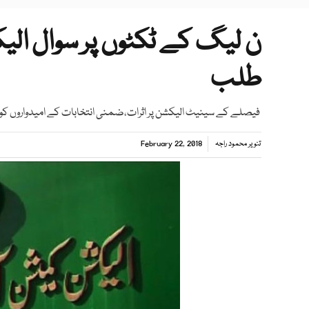
ن لیگ کے ٹکٹوں پر سوال الی
طلب
فیصلے کے سینیٹ الیکشن پر اثرات،ضمنی انتخابات کے امیدواروں کو ٹک
تنویر محمود راجہ
February 22, 2018