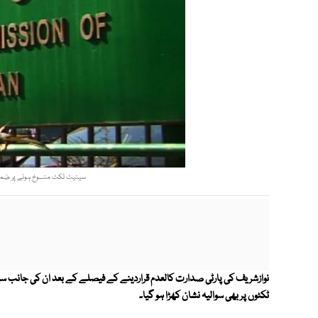
سینیٹ ٹکٹ منسوخ ہونے پر ضمنی ا
نوازشریف کی پارٹی صدارت کالعدم قراردینے کے فیصلے کے بعد ان کی جانب س
ٹکٹوں پر بھی سوالیہ نشان کھڑا ہو گیا۔