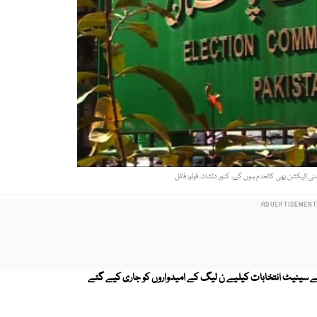
لیکشن بھی کالعدم ہوں گے، کنور دلشاد۔ فوٹو: فائل
ے سینیٹ انتخابات کیلیے ن لیگ کے امیدواروں کو جاری کیے گئے