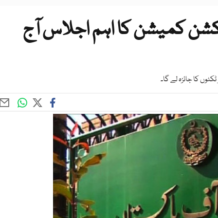
کشن کمیشن کا اہم اجلاس آج
ٹوں کا جائزہ لے گا۔