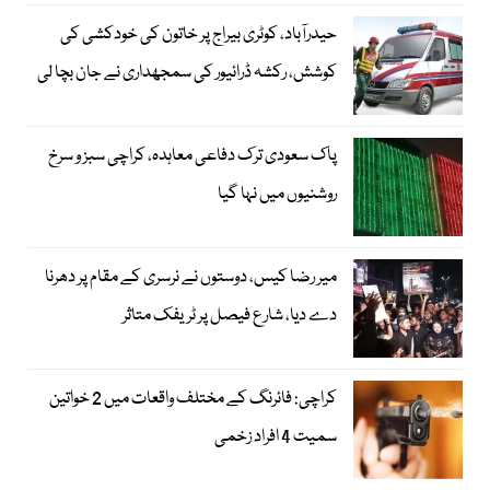
حیدرآباد، کوٹری بیراج پر خاتون کی خودکشی کی
کوشش، رکشہ ڈرائیور کی سمجھداری نے جان بچا لی
پاک سعودی ترک دفاعی معاہدہ، کراچی سبز و سرخ
روشنیوں میں نہا گیا
میر رضا کیس، دوستوں نے نرسری کے مقام پر دھرنا
دے دیا، شارع فیصل پر ٹریفک متاثر
کراچی: فائرنگ کے مختلف واقعات میں 2 خواتین
سمیت 4 افراد زخمی