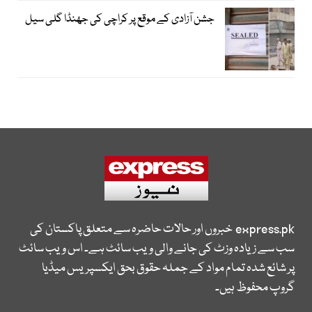
جشن آزادی کے موقع پر کراچی کی جھنڈا گلی سیل
express.pk
خبروں اور حالات حاضرہ سے متعلق پاکستان کی
سب سے زیادہ وزٹ کی جانے والی ویب سائٹ ہے۔ اس ویب سائٹ
پر شائع شدہ تمام مواد کے جملہ حقوق بحق ایکسپریس میڈیا
گروپ محفوظ ہیں۔