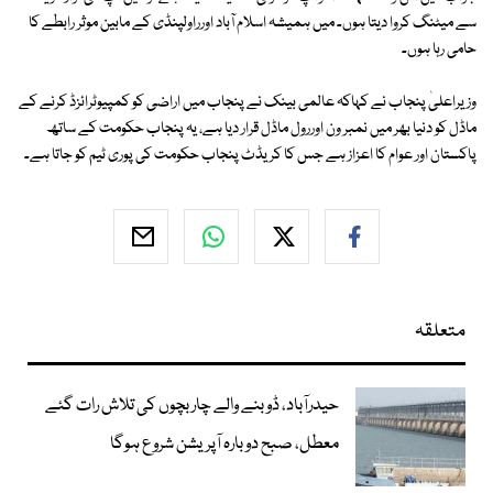
سے میٹنگ کروا دیتا ہوں۔ میں ہمیشہ اسلام آباد اورراولپنڈی کے مابین موثر رابطے کا
حامی رہا ہوں۔
وزیراعلیٰ پنجاب نے کہاکہ عالمی بینک نے پنجاب میں اراضی کو کمپیوٹرائزڈ کرنے کے
ماڈل کو دنیا بھر میں نمبر ون اوررول ماڈل قرار دیا ہے، یہ پنجاب حکومت کے ساتھ
پاکستان اور عوام کا اعزاز ہے جس کا کریڈٹ پنجاب حکومت کی پوری ٹیم کو جاتا ہے۔
متعلقہ
حیدرآباد، ڈوبنے والے چار بچوں کی تلاش رات گئے
معطل، صبح دوبارہ آپریشن شروع ہوگا