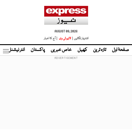
AUGUST 09, 2026
اشتہار لگائیں |
لائیو ٹی وی
| آج کا اخبار
صفحۂ اول
تازہ ترین
کھیل
خاص خبریں
پاکستان
انٹر نیشنل
ٹا