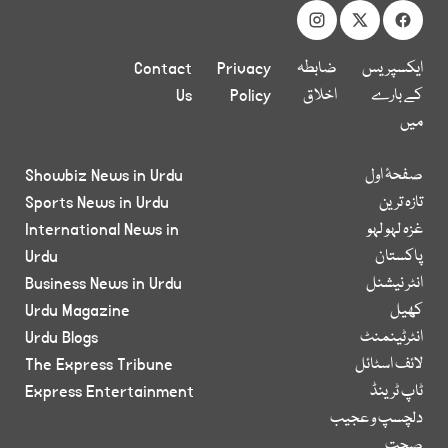
ایکسپریس
ضابطہ
Privacy
Contact
کے بارے
اخلاق
Policy
Us
میں
صفحۂ اول
Showbiz News in Urdu
تازہ ترین
Sports News in Urdu
غزہ لہو لہو
International News in
پاکستان
Urdu
انٹر نیشنل
Business News in Urdu
کھیل
Urdu Magazine
انٹرٹینمنٹ
Urdu Blogs
لائف اسٹائل
The Express Tribune
ٹاپ ٹرینڈ
Express Entertainment
دلچسپ و عجیب
صحت