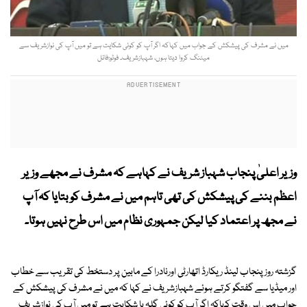
میں نے مشرف کی پیشکش کے جواب میں کہاکہ اگر آپ کو کوئی شکایت ہے تو میں آپ کی نوازشریف سے
میٹنگ کروا دیتا ہوں، شہبازشریف۔ فوٹو:فائل
وزیر اعلیٰ پنجاب شہباز شریف نے کہاہے کہ مشرف نے مجھے وزیر
اعظم بننے کی پیشکش کی تھی تاہم میں نے مشرف کو بتایا کہ آپ
نے مجھ پر اعتماد کیا لیکن جمہوری نظام میں اس طرح نہیں ہوتا۔
گزشتہ روز پنجاب لینڈ ریکارڈ اتھارٹی اورنادرا کے مابین پر دستخط کی تقریب سے خطاب
اور میڈیا سے گفتگو کرتے ہوئے شہبازشریف نے کہا کہ میں نے مشرف کی پیشکش کے
جواب میں اس وقت کہاکہ اگر آپ کو کوئی گلہ یا شکایت ہے تو میں آپ کی نوازشریف