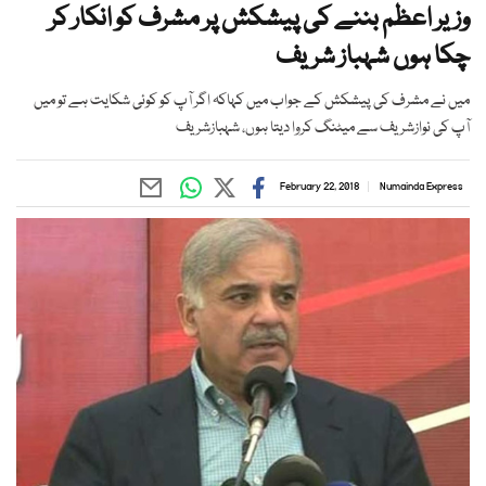
وزیر اعظم بننے کی پیشکش پر مشرف کو انکار کر
چکا ہوں شہباز شریف
میں نے مشرف کی پیشکش کے جواب میں کہاکہ اگر آپ کو کوئی شکایت ہے تو میں
آپ کی نوازشریف سے میٹنگ کروا دیتا ہوں، شہبازشریف
February 22, 2018
Numainda Express