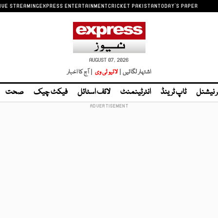
IVE STREAMING
EXPRESS ENTERTAINMENT
CRICKET PAKISTAN
TODAY'S PAPER
AUGUST 07, 2026
اشتہار لگائیں |
لائیو ٹی وی
| آج کا اخبار
ر نیشنل
ٹاپ ٹرینڈ
انٹرٹینمنٹ
لائف اسٹائل
فیکٹ چیک
صحت