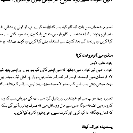
تعبیر-: یہ خواب اس بات کو ظاہر کرتا ہے کہ اللہ نہ کرے آپ کو کوئی پریشانی، 
نقصان پہنچنے کا اندیشہ ہے۔ کاروبار میں بندش یا رکاوٹ پیدا ہو سکتی ہے جس 
کیا کریں اور ہر نماز کے بعد کثرت سے استغفار بھی کیا کریں اور کچھ صدقہ اور 
منڈی میں آلو فروخت کرنا
جواد علی، لاہور
خواب : میں نے خواب میں دیکھا کہ میں اپنے گاؤں گیا ہوا ہوں اور اپنے چچا کے 
لاد کر منڈی میں فروخت کرنے کے لئے لے جاتے ہیں۔ وہاں پر کافی لوگ ہوتے ہیں۔
بہت خوشی دیتی ہے۔ اس کے بعد والا حصہ مجھے یاد نہیں۔ برائے کرم بتایئے کہ 
تعبیر : اچھا خواب ہے اور خوشخبری پر دلیل کرتا ہے۔ اللہ کی مہربانی سے کار
کاروبار میں اضافہ ہوگا جس سے مال و وسائل میں نہ صرف بہتری آئے گی بلکہ رز
کہ نماز پنجگانہ ادا کیا کریں اور کثرت سے یاحی یاقیوم کا ورد کیا کریں۔
پسندیدہ خوراک کھانا