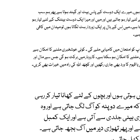
ا ہوں، میرے ایک دوست کے پاس بیٹ اور گیند ہوتا ہے پھر ہم سب
تیار ہو جاتے ہیں اور میں اور میرا ایک دوست بیٹنگ کے لئے تیار ہو
ہے۔ میں اِس کے بال پر ایک زوردار ہٹ لگاتا ہوں تو میدان میں کافی
 ہے۔
ے آپ کو امتحان میں کامیابی ملے گی ۔ کوئی خوشخبری ملنے کا امکان ہے
ی ملنے کا امکان ہو سکتا ہے۔ کاروبار میں برکت ہو گی جس سے مال اور
 یا قیوم کا ورد بھی جاری رکھیں اور کچھ اللہ کی راہ میں خیرات بھی کریں۔
ہوتی ہوں اور بچوں کے لئے کھانا تیار کر رہی
 میرے دوپٹہ کو آگ لگ جاتی ہے اور وہ
 بیٹی جلدی سے آتی ہے اور ایک کمبل
اور پھر تھوڑی دیر میں آگ بجھ جاتی ہے۔
ھ کھل جاتی ہے۔