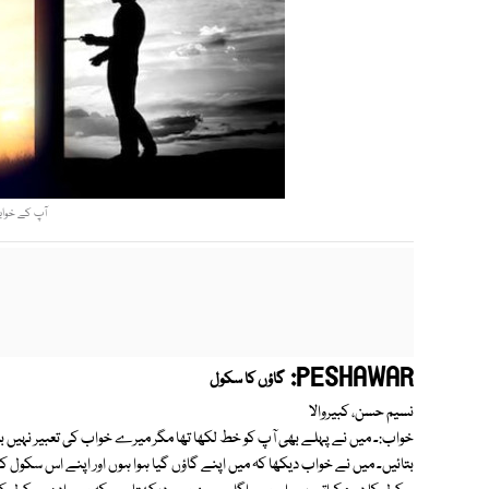
آپ کے خوابو
PESHAWAR:
گاؤں کا سکول
نسیم حسن، کبیروالا
خواب:۔ میں نے پہلے بھی آپ کو خط لکھا تھا مگر میرے خواب کی تعبیر نہیں بتائ
بتائیں۔ میں نے خواب دیکھا کہ میں اپنے گاؤں گیا ہوا ہوں اور اپنے اس سکول کا 