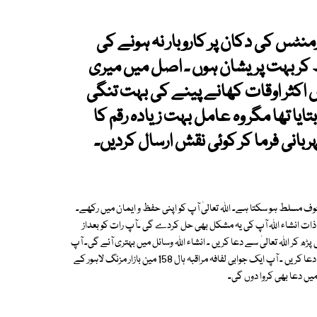
نٹس کی دکان پر کاروبار نہ ہونے کی
 کر بہت پریشان ہوں ۔ اصل میں میری
اکثر اوقات کھانے پینے کی بہت تنگی
ا تھا مگر وہ عامل بہت زیادہ رقم کا
ربانی فرما کر کوئی نقش ارسال کردیں۔
 خوف مسلط ہو سکتا ہے۔ اللہ تعالیٰ آپ کو اپنی حفظ و ایمان میں رکھے۔
 ذات انشاء اللہ آپ کی یہ مشکل بھی حل کردے گی ۔آپ رات کو بعداز
رہ مرتبہ دورد شریف کے ساتھ 41 مرتبہ آیت الکرسی پڑھ کر اللہ تعالیٰ سے دعا کریں ۔ انشاء اللہ وسائل میں بہتری آئے گی۔ آپ
نماز پنجگانہ ادا کیا کریں اور سجدے میں جاکر نہایت عاجزی سے اللہ تعالیٰ سے دعا کریں ۔ آپ ایک جوابی لفافہ مراقبہ ہال 158 مین بازار مزنگ لاہور کے
میں دعا بھی کروا دوں گی۔