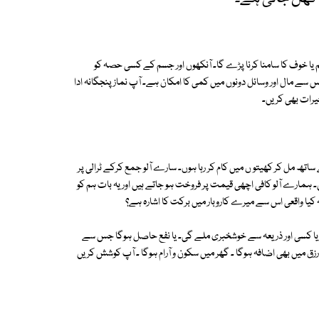
غم یا خوف کا سامنا کرنا پڑے گا۔ آنکھوں اور جسم کے کسی حصہ کو
سے مال اور وسائل دونوں میں کمی کا امکان ہے۔ آپ نماز پنجگانہ ادا
خیرات بھی کریں۔
ساتھ مل کر کھیتو ں میں کام کر رہا ہوں۔ سارے آلو جمع کرکے ٹرالی پر
 ہمارے آلو کافی اچھی قیمت پر فروخت ہو جاتے ہیں اور یہ بات ہم کو
کیا واقعی اس سے میرے کاروبار میں برکت کا اشارہ ہے؟
وبار یا کسی اور ذریعہ سے خوشخبری ملے گی۔ یا نفع حاصل ہوگا جس سے
ق میں بھی اضافہ ہوگا ۔ گھر میں سکون و آرام ہوگا ۔ آپ کوشش کریں