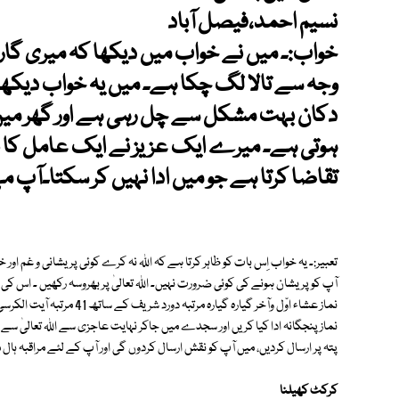
نسیم احمد،فیصل آباد
خواب:۔ میں نے خواب میں دیکھا کہ میری گارم
وجہ سے تالا لگ چکا ہے۔ میں یہ خواب دیکھ
دکان بہت مشکل سے چل رہی ہے اور گھر میں 
ہوتی ہے۔ میرے ایک عزیز نے ایک عامل کا بتای
تقاضا کرتا ہے جو میں ادا نہیں کر سکتا۔آپ مہ
تعبیر:۔ یہ خواب اِس بات کو ظاہر کرتا ہے کہ اللہ نہ کرے کوئی پریشانی و غم اور
آپ کو پریشان ہونے کی کوئی ضرورت نہیں۔ اللہ تعالیٰ پر بھروسہ رکھیں ۔ اس کی
نماز عشاء اوّل وآخر گیارہ گیا
پتہ پر ارسال کردیں، میں آپ کو نقش ارسال کردوں گی اور آپ کے لئے مراقبہ ہال 
کرکٹ کھیلنا