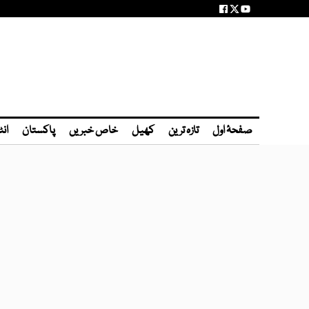
صفحۂ اول
تازہ ترین
کھیل
خاص خبریں
پاکستان
انٹ