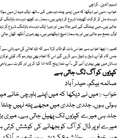
نسیم الدین ، کراچی
خواب-: میں نے دیکھا کہ میں اپنے چند دوستوں کے ساتھ ایک میدان میں ہوت
دوست مل کر کرکٹ کھیلنا شروع کر دیتے ہیں۔ ہمارے کچھ دوست باؤلنگ کے لئے 
جاتے ہیں۔ میں بیٹنگ کے لئے جاتا ہوں اور میرا ایک دوست باؤلنگ شروع کر دیتا 
لوگ جمع ہو جاتے ہیں اور وہ ہمارا میچ دیکھتے ہیں۔ پھر میری آنکھ کھل جاتی
تعبیر-: اچھا خواب ہے جو اس بات کو ظاہر کرتا ہے کہ اللہ تعالیٰ کی مہربانی س
جس کام کو آپ ذوق و شوق سے کریں گے اس کا انجام بھی بہتر ہو گا۔ کوئی نوکر
وسائل میں بھی بہتری آئے گی ۔ آپ نماز پنج گانہ ادا کیا کریں اور کثرت سے یاحی
کپڑوں کو آگ لگ جاتی ہے
صائمہ بیگم، حیدر آباد
خواب-: میں نے دیکھا کہ میں اپنے باورچی خانے میں 
ہوتی ہوں، جلدی جلدی میں مجھے پتہ نہیں چلتا کہ
جلد ہی میرے کپڑوں تک پھیل جاتی ہے۔ میری بڑی
میرے اوپر ڈال کر آگ کو بجھانے کی کوشش کرتی ہے 
میں خوف سے رونا شروع کر دیتی ہوں تو میری آنک