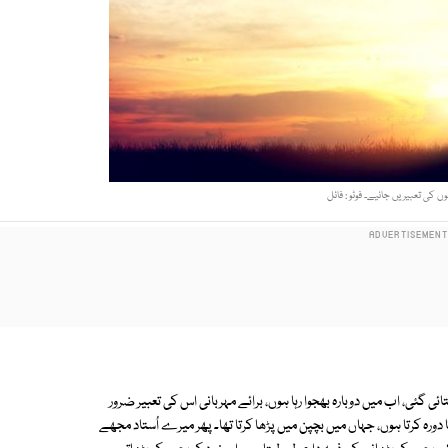
ں کی تعبیریں جانیے۔ فوٹو : فائل
ی گئی، اب میں دوبارہ بھجوا رہا ہوں، برائے مہربانی اس کی تعبیر ضرور
دورہ کرتا ہوں، جہاں میں بچپن میں پڑھا کرتا تھا۔ پھر میرے اُستاد مجھے