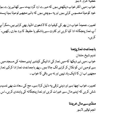
عطیہ خرم ، لاہور
خواب : میں اکثر خواب دیکھتی ہوں کہ میرے ارد گرد بہت سے کھانے پڑے ہوتے 
خود کو موٹا محسوس کرتی ہوں اور یہ سوچتی ہوں کہ ہائے مجھے تو موٹا ہونا پس
تعبیر:۔ عموماً خواب دن بھر کی کیفیات کا لاشعوری اظہار بھی کرتے ہیں۔ مگر آپ 
آپ نماز پنجگانہ ادا کیا کریں اور کثرت سے یاشکور یا حفیظ کا ورد جاری رکھی
کریں۔
باجماعت نماز پڑھنا
ندیم شیخ، ملتان
خواب : میں نے دیکھا کہ میں نماز کی ادائیگی کیلئے اپنے محلہ کی مسجد میں 
ہے تو میں اس کو نکال کر کرنے لگ جاتا ہوں ۔ پھر باجماعت نماز ادا کرکے ن
مجھے اب ان کا ٹاپک یاد نہیں اور نہ ہی باقی کا خواب ۔
تعبیر:۔ خواب اچھا ہے اور دینی ترقی پہ دلیل کرتا ہے۔ حج کی سعادت بھی نصیب
شش کریں کہ اپنے مال سے خیرات کریں اور نماز پنجگانہ کی پابندی کریں۔ اس کے
منڈی سے مال خریدنا
انجم توقیر، لاہور