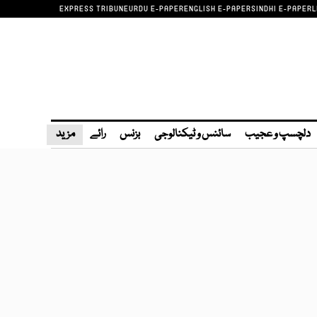
EXPRESS TRIBUNE
URDU E-PAPER
ENGLISH E-PAPER
SINDHI E-PAPER
L
دلچسپ و عجیب
سائنس و ٹیکنالوجی
بزنس
رائے
مزید