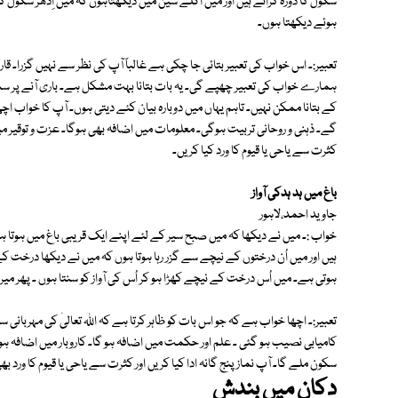
سکول کا دورہ کراتے ہیں اور میں اگلے سین میں دیکھتاہوں کہ میں اِدھر سکول کے 
ہوئے دیکھتا ہوں۔
تعبیر:۔ اس خواب کی تعبیر بتائی جا چکی ہے غالباً آپ کی نظر سے نہیں گزرا۔ قا
ہمارے خواب کی تعبیر چھپے گی۔ یہ بات بتانا بہت مشکل ہے۔ باری آنے پر س
کے بتانا ممکن نہیں۔ تاہم یہاں میں دوبارہ بیان کئے دیتی ہوں۔ آپ کا خواب اچھا
گے۔ ذہنی و روحانی تربیت ہوگی۔ معلومات میں اضافہ بھی ہوگا۔ عزت و توقیر می
کثرت سے یاحی یا قیوم کا ورد کیا کریں۔
باغ میں ہد ہدکی آواز
جاوید احمد،لاہور
خواب :۔ میں نے دیکھا کہ میں صبح سیر کے لئے اپنے ایک قریبی باغ میں ہوتا ہو
ہیں اور میں اُن درختوں کے نیچے سے گزر رہا ہوتا ہوں کہ میں نے دیکھا درخت کے ا
ہوتی ہے۔ میں اُس درخت کے نیچے کھڑا ہو کر اُس کی آواز کو سنتا ہوں ۔ پھر می
تعبیر:۔ اچھا خواب ہے کہ جو اس بات کو ظاہر کرتا ہے کہ اللہ تعالیٰ کی مہربانی
کامیابی نصیب ہو گئی ۔ علم اور حکمت میں اضافہ ہو گا۔ کاروبار میں اضافہ ہ
سکون ملے گا۔ آپ نماز پنج گانہ ادا کیا کریں اور کثرت سے یاحی یا قیوم کا ورد بھ
دکان میں بندش