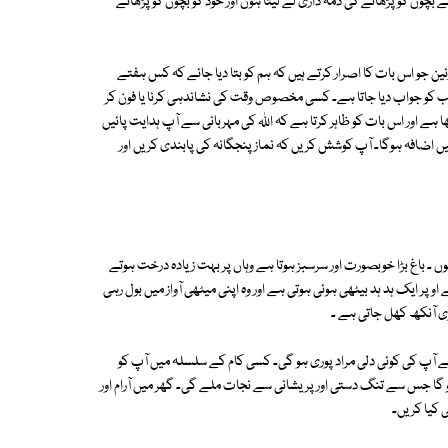
بچوں کو پڑھانے کی ذمہ داری لے لیتا ہوں اور خود کو بچوں کو پڑھاتے
رئین جو اس بات کا اصرار کرتے ہیں کہ ہم کو بتا دیا جائے کہ کس ہفتے
ب کو جواب دیا جاتا ہے۔ کسی مخصوص وقت کی نشاندہی کرنا یا فون کر
 ہے اور اس بات کو ظاہر کرتا ہے کہ اللہ کی مہربانی سے آپ ہدایت پائیں
ں اضافہ ہوگا۔ آپ کوشش کریں کہ نماز پنجگانہ کی پابندی کریں اور
ں ۔ باغ بڑا خوبصورت اور سرسبز ہوتا ہے وہاں پر بہت زیادہ درخت ہوتے
وپر ایک ہد ہد بیٹھی ہوئی ہوتی ہے اور وہ اپنی میٹھی آواز میں بول رہی
ری آنکھ کھل جاتی ہے ۔
 سے آپ کی کوئی دلی مراد پوری ہو گی۔ کسی کام کے سلسلہ میں آپ کو
و گا جس سے تنگ دستی اور پریشانی سے نجات ملے گی۔ گھر میں آرام اور
ی کیا کریں۔