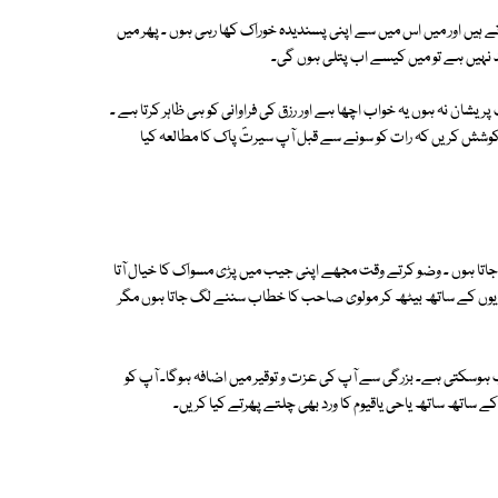
ہیں اور میں اس میں سے اپنی پسندیدہ خوراک کھا رہی ہوں ۔ پھر میں
ند نہیں ہے تو میں کیسے اب پتلی ہوں گی۔
پریشان نہ ہوں یہ خواب اچھا ہے اور رزق کی فراوانی کو ہی ظاہر کرتا ہے ۔
ں۔ کوشش کریں کہ رات کو سونے سے قبل آپ سیرتؐ پاک کا مطالعہ کیا
جاتا ہوں ۔ وضو کرتے وقت مجھے اپنی جیب میں پڑی مسواک کا خیال آتا
مازیوں کے ساتھ بیٹھ کر مولوی صاحب کا خطاب سننے لگ جاتا ہوں مگر
 ہوسکتی ہے۔ بزرگی سے آپ کی عزت و توقیر میں اضافہ ہوگا۔ آپ کو
 ساتھ ساتھ یاحی یاقیوم کا ورد بھی چلتے پھرتے کیا کریں۔