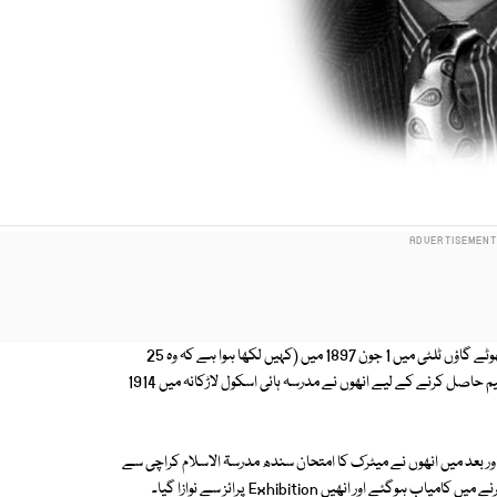
عمر بن داؤد پوتہ جسے شمس العلما کا خطاب دیا گیا، وہ ضلع دادو کے ایک چھوٹے گاؤں ٹلٹی میں 1 جون 1897 میں (کہیں لکھا ہوا ہے کہ وہ 25
مارچ1896 میں) پیدا ہوئے، ابتدائی تعلیم اپنے گاؤں سے حاصل کی اور مڈل تعلیم حاصل کرنے کے لیے انھوں نے مدرسہ ہائی اسکول لاڑکانہ میں 1914
ر بعد میں انھوں نے میٹرک کا امتحان سندھ مدرسۃ الاسلام کراچی سے