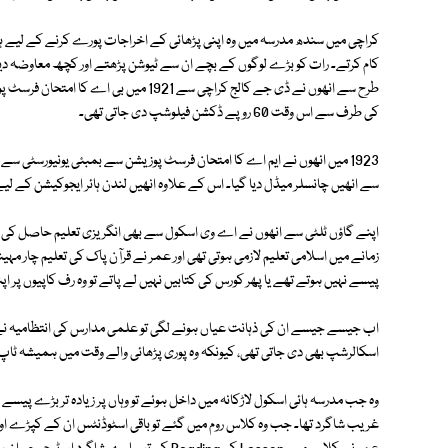
کراچی میں سندھ مدرسہ میں وہ اپنی پڑھائی کے اخراجات پورے کرنے کے لیے ہاسٹ
کام کرتے۔ رات کو بڑے لوگوں کے بچے ان سے ٹیوشن پڑھتے اور کچھ معاوضہ دی
طرح سے انھوں نے ڈی جے کالج کراچی سے 1921
کی طرف سے اس وقت 60 روپے ڈکشن فیلوشپ دی جاتی تھی۔
1923 میں انھوں نے ایم اے کا امتحان فرسٹ پوزیشن سے بمبئی یونیورسٹی س
سے انھیں چانسلر میڈل دیا گیا۔ اس کے علاوہ انھیں لندن ہائر ایجوکیشن کے 
اپنے گاؤں ٹلٹی سے انھوں نے اے وی اسکول سے بھی انگریزی تعلیم حاصل کی ت
زمانے میں اسلامی تعلیم لازمی ہوتی تھی اور عمر نے قرآن پاک کی تعلیم چار
پیسے نہیں ہوتے تھے یا پھر کورس کی کتابیں نہیں لے پاتے تو وہ رف کاپیوں پر اپنے ہاتھوں
اب جیسے جیسے ان کی ذہانت عیاں ہونے لگی تو علمی مدارس کی انتظامیہ نے انھ
اسکالرشپ بھی دی جاتی تھی، کیونکہ وہ پوری پڑھائی والے وقت میں ہمیشہ ٹاپ 
وہ جب مدرسہ ہائی اسکول لاڑکانہ میں داخل ہوئے تو وہاں پر زیادہ تر بڑے پی
غریب شاگرد تھا۔ جب وہ کلاس روم میں گئے تو باقی اسٹوڈنٹس ان کے کپڑے اور ج