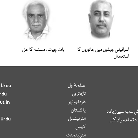
اسرائیلی جیلوں میں جانوروں کا
بات چیت ، مسئلہ کا حل
استعمال
صفحۂ اول
 Urdu
تازہ ترین
rdu
غزہ لہو لہو
ws in
پاکستان
کی سب سے زیادہ
انٹر نیشنل
 Urdu
 تمام مواد کے
کھیل
انٹرٹینمنٹ