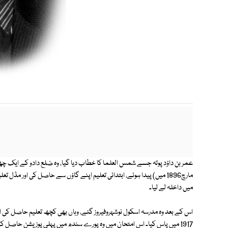
میں داخلہ لے لیا۔
اس کے بعد وہ مدرسہ اسکول نوشہروفیروز گئے، وہاں بھی کچھ تعلیم حاصل کی او
1917 میں پاس کیا۔ اس امتحان میں وہ پورے سندھ میں پہلی پوزیشن حاصل کرنے میں کامیاب ہوگئے اور انھیں Exhibition پرائز سے نوازا گیا۔