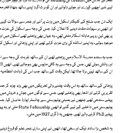
عمر نے کلاس میں Lesson کی Reading کی تو سارے
لیے نئے اچھے کپڑے اور جوتے دلوائے اور ان کو ہر شاگرد اپنے ساتھ بٹھانا فخر 
ایک دن جب ضلع کے کلیکٹر اسکول میں وزٹ پر آئے اور عمر سے سوالات کیے، جو
اور انھیں ہر سہولت مفت دینے کا اعلان کیا، جس کی وجہ سے اسکول کی عزت میں
پر بھی تین روپے ماہانہ اسکالر ملتی تھی۔ وہ جہاں بھی پڑھتے تھے اسکول میں
موجود ہوتے۔ وہ اپنے اساتذہ کی بڑی عزت کرتے تھے اور اپنی پڑھائی اور اسکو
جب وہ سندھ مدرسۃ الاسلام میں پڑھتے تھے ان کے ساتھ غربت کی وجہ سے اچھا س
اور رہائش ہوتی تھی، جس کی وجہ سے وہ کافی مایوس بھی ہوجاتے تھے، انھیں لاڑکا
ان کے ساتھ نہیں برتا جاتا تھا، لیکن وقت کے ساتھ جب اس کی ذہانت انتظامیہ
پڑھائی کے ساتھ ساتھ وہ اس وقت چلنے والی تحریکوں میں بھی بڑھ چڑھ کر حص
تقریریں کرتے اور اشعار بھی پڑھتے تھے، جس سے لوگوں میں جوش و خروش میں اضا
پہلے سندھی تھے جنھوں نے بمبئی یونیورسٹی سے چانسلر ایوارڈ حاصل کیا، ج
یونیورسٹی میں داخلے 
پہلے Ph.D کرنے والے تھے، جنھیں یہ ڈگری 1927 میں ملی۔
یہ شخص بڑا سادہ، نیک اور سخی تھا۔ انھوں نے اپنی ساری عمر علم کو فروغ دین