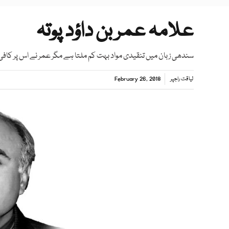
علامہ عمر بن داؤد پوتہ
سندھی زبان میں تنقیدی مواد بہت کم ملتا ہے مگر عمر نے اس پر کافی ک
لیاقت راجپر
February 26, 2018