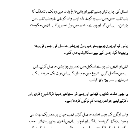
ل کی چارپائیاں بنتے تھے اور باقی فارغ وقت میں وہ بک بائنڈنگ کا
تے تھے، جس میں سے وہ کچھ رقم اپنے والد کو بھی بھیجتے تھے۔ اس
 میں بی اے کا امتحان فرسٹ پوزیشن سے پاس کیا اور پورے سندھ میں اول نمبر پر آئے۔ انھیں حکومت
ے پاس کیا اور پوری یونیورسٹی میں اول پوزیشن حاصل کی، جس کی وجہ
لیے بھیجا گیا، جس کے لیے اسکالرشپ دی گئی۔
ھی اور انھوں نے پورے اسکول میں نمبر ون پوزیشن حاصل کرلی۔ اس
 مہینے میں مکمل کرلی۔ شروع میں جب ان کے پاس نوٹ بک خریدنے کے
 سے Write کرتے۔
یں مفت کتابیں، کھانے اور رہنے کی سہولتیں مہیا کرنا شروع کردیں اور
کرتے تھے جو اعزاز بہت کم لوگوں کو ملا ہے۔
سے والے لوگوں کے بچے تعلیم حاصل کرتے تھے، جہاں پر عمر ایک بہت ہی
وتے دیکھ کر ہنسنے لگے اور ٹیچر نے انھیں آخری بینچ پر بٹھادیا۔ جب