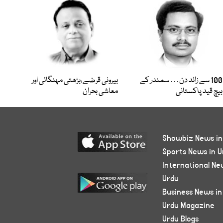
100 سے زائد دن… سمندر کے
بیرونی قرضے،بڑھتی مہنگائی اور
بیچ قید پاکستانی
معاشی بحران
Showbiz News in
Sports News in U
International Ne
Urdu
Business News in
Urdu Magazine
Urdu Blogs