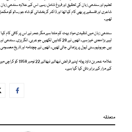
تعلیم اور سندھی زبان کی تحقیق اور فروغ شامل رہے، اس کے علاوہ سندھی زبان
شاعری اور فلسفے پر بھی کام کیا تھا اور ڈاکٹر گربخشانی کو شاہ جو رسالو کو 
تھے۔
سندھی زبان میں تنقیدی مواد بہت کم ملتا ہے مگر عمر نے اس پر کافی کام کیا ت
لیے بڑا معنی خیز ہے۔ انھوں نے 28 کتابیں لکھیں جو عربی،
ہیں جو یونیورسٹی لیول پر پڑھائی جاتی تھیں۔ انھوں نے چچنامہ اور تاریخ معصومی 
علامہ عمر بن داؤد پوت
کے مزار کے برابر دفن کیا گیا ہے۔
متعلقہ