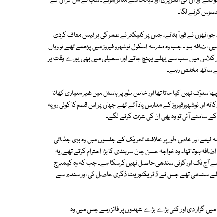
 شاگرد اور ٹیچر حیران ہوگئے اور ان کی انگریزی اور ذہانت سے متاثر ہوئے۔ سب نے مل کر ان کے
محسوس کرنے لگا۔
 انھوں نے فوراً بتائے، جس پر کلیکٹر نے عمر کی ہر فیس معاف کردی
 اضافہ ہوا۔ جب وہ مدرسہ اسکول نوشہرو فیروز میں پڑھتے تھے تو وہاں
 اور کلاس میں سب سے پہلے پہنچ جاتے اور اسمبلی میں بھی پورے وقت پر
ل کے ساتھ مخلص رہے۔
لوک نہیں کیا جاتا تھا اور خاص طور پر ہاسٹل میں غیر معیاری کھانا
نہ اور نوشہروفیروز کے مدارس یاد آتے تھے جہاں پر اس قسم کا کوئی رویہ
 کے سامنے آئی تو وہ بھی ان کی عزت کرنے لگے۔
ہ لیتے اور خاص طور پر خلافت تحریک کے جلسوں میں وہ بڑی جذباتی
فہ ہوتا تھا۔ وہ خواجہ حسن جان سرہندی کا بڑا احترام کرتے تھے، یہ
سے آج تک اور کوئی سندھی حاصل نہیں کرسکا ہے۔ جب کہ وہ کیمبرج
کے لیے گئے تو انھیں State Fellowship ملی اور وہ پہلے سندھی تھے جس نے ڈائریکٹوریٹ ڈگری حاصل کی اور سندھ سے
ے میں گزار دی اور کئی بڑے بڑے عہدوں پر فائز رہے جس میں وہ