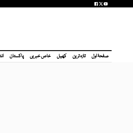
صفحۂ اول
تازہ ترین
کھیل
خاص خبریں
پاکستان
انٹ