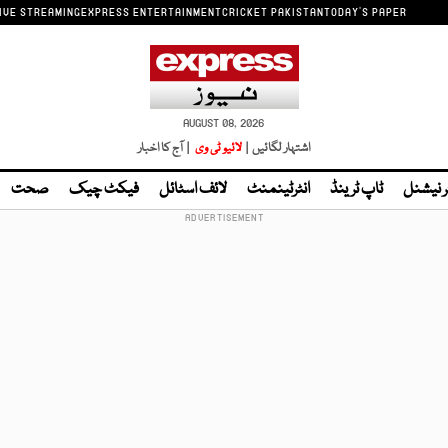
IVE STREAMING
EXPRESS ENTERTAINMENT
CRICKET PAKISTAN
TODAY'S PAPER
AUGUST 08, 2026
اشتہار لگائیں |
لائیو ٹی وی
| آج کا اخبار
ر نیشنل
ٹاپ ٹرینڈ
انٹرٹینمنٹ
لائف اسٹائل
فیکٹ چیک
صحت