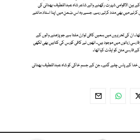
 کے بین الاقوامی شہرت رکھنے والے شاعر شاہ عبداللطیف بھٹائی کی
مکمل کرنے میں بھی مدد کرتے رہے، جسے وہ اس ضمن میں اپنا استاد مانتے
ھا۔ ان کی تحریروں میں ہمیں کافی توازن ملتا ہے جو پڑھنے والوں کے
 انگریزی، سندھی اور فارسی زبانوں میں موجود ہیں۔ انھوں نے کافی کورس کی کتابیں بھی لکھی
کے فارسی متن کو ایڈٹ کیا تھا۔
ہ اپنے فرائض نبھاتے نبھاتے 22 نومبر 1958 کو کراچی میں خدا کے پاس چلے گئے۔ جن کے جسم خاکی کو شاہ عبداللطیف بھٹائی