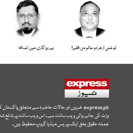
تو غنی از ھر دو عالم من فقیر!
بے روزگاری میں اضافہ
express.pk
خبروں اور حالات حاضرہ سے متعلق پاکستان 
وزٹ کی جانے والی ویب سائٹ ہے۔ اس ویب سائٹ پر شائع شدہ
جملہ حقوق بحق ایکسپریس میڈیا گروپ محفوظ ہیں۔