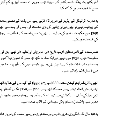
ڈائریکٹوریٹ پبلک انسٹرکشن کے سربراہ تھے، جو پورے سندھ لیول پر کام کرتی ت
جس کا خود ممبر بن کر کام کیا۔
وہ مدرسہ کرانیکل کے ایڈیٹر کے طور پر کام کرتے رہے، اس وقت کے مشہور سندھ
1940 میں حکومت سندھ کی طرف سے انھیں شمس العلما کے خطاب سے نوازا گ
کی خدمت ہوسکے۔
عمر سندھ کے نامور محقق، ادیب، تاریخ دان، ماہر زبان اور تعلیم دان تھے، جن کی
معلومات تھی۔ 1923 میں انھوں نے ایک مقالہ لکھا تھا جس کا عنوان ت
میں 9 سال تک پڑھاتے رہے۔
ادبی بورڈ کی طرف سے کواٹرلی مہران رسالہ کے ایڈیٹر رہے، وہ فواد مصر یونیورس
ممبر رہے، پاکستان ہسٹوریکل سوسائٹی کے نائب صدر رہے۔
وہ 40 سال تک انگریزی، عربی، فارسی اور سندھی زبانوں میں سندھ کی تاریخ