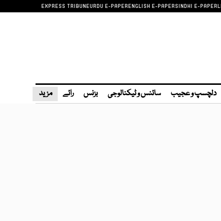
EXPRESS TRIBUNE
URDU E-PAPER
ENGLISH E-PAPER
SINDHI E-PAPER
L
دلچسپ و عجیب
سائنس و ٹیکنالوجی
بزنس
رائے
مزید