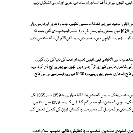
ھی۔ انھوں نے بورڈ آف اسٹڈیز فار سندھی، عربی اور فارسی تشکیل دیے،
ی ڈیلی الوحید میں بے تحاشا مضمون لکھے۔ جب وہ عربی اور فارسی زبان
کے پروفیسر تھے تو انھوں نے ان زبانوں کی بڑی خدمت کی، جس کی وجہ سے انھیں 1928 میں بمبئی یونیورسٹی کی طرف سے فیلوشپ دی گئی جب کہ
یا۔ انھوں نے کراچی میں سندھ ادبی سوسائٹی قائم کی تاکہ سندھی ادب
 شخصیت بین الاقوامی تھی، انھیں تعلیم اور ادب کی دنیا کی بڑی گہری
ھا ''عربی کی شاعری فارسی کے زیر اثر'' جس میں انھوں نے پھر پی ایچ ڈی کر ڈالی۔
وہ سندھ مدرسۃ الاسلام کے پرنسپل بھی بنے، پروفیسر عربی کے طور پر اسماعیل کالج اندھاری بمبئی بھی رہے۔ وہ 1930 میں پروفیسر بنے اور اس کالج
انھیں ڈائریکٹر ایجوکیشن سندھ 1939 میں Appoint کیا گیا، اس کے علاوہ انھیں سندھ پبلک سروس کمیشن بنایا گیا جہاں پر وہ 1950 سے 1955 تک
اپنے فرائض انجام دیتے رہے، جب کہ انھوں نے 1955 سے 1956 تک پاکستان پبلک سروس کمیشن بطور ممبر کام کیا۔ اس کے بعد 1956 میں سندھی
ٹی کے ادبی بورڈ مراسل کے ممبر بنے، پاکستان، ایران کی کلچرل انجمن کے
، شاعری، تنقیدی مضامین، شخصیات یا تحقیقی مقالے، مذہب اسلام، ادب،