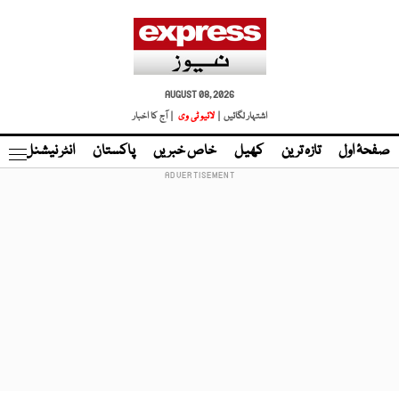
AUGUST 08, 2026
اشتہار لگائیں |
لائیو ٹی وی
| آج کا اخبار
صفحۂ اول
تازہ ترین
کھیل
خاص خبریں
پاکستان
انٹر نیشنل
ٹا