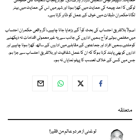
حمایت، اسپیکر قومی اسمبلی سردار ایاز صادق، گورنر پنجاب سمیت کئی حکومتی
لوگوں کا احد چیمہ کی حمایت میں کھڑا ہونا اور شہر میں اس کی حمایت میں بینر
لگاناحکمران طبقات میں خوف کے عمل کو ظاہر کرتا ہے۔
اصولاً بلاتفریق احتساب کی بحث کو آگے بڑھایا جانا چاہیے۔اگر واقعی حکمران احتساب
میں مخلص ہوتے تو آج ہمیں اداروں کی جانب سے یہ غیر معمولی اقدامات نہ دیکھنے
کو ملتے۔ہمیں افراد اور جماعتوں کے مقابلے میں اداروں کے ساتھ کھڑا ہونا چاہیے اور
اداروں کو بھی پابند کرنا ہوگا کہ ان کا عمل شفافیت اور بلاتفریق احتساب سے جڑا ہو،
جس میں کسی کے خلاف تعصب کا پہلو نمایاں نہ ہو۔
متعلقہ
تو غنی از ھر دو عالم من فقیر!