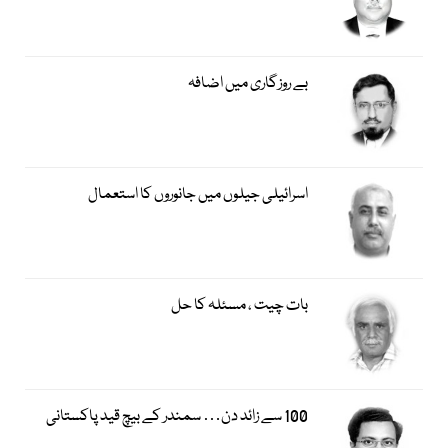
بے روزگاری میں اضافہ
اسرائیلی جیلوں میں جانوروں کا استعمال
بات چیت ، مسئلہ کا حل
100 سے زائد دن… سمندر کے بیچ قید پاکستانی