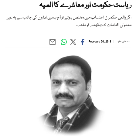
ریاست حکومت اور معاشرے کا المیہ
اگر واقعی حکمران احتساب میں مخلص ہوتے تو آج ہمیں اداروں کی جانب سے یہ غیر
معمولی اقدامات نہ دیکھنے کو ملتے۔
سلمان عابد
February 26, 2018