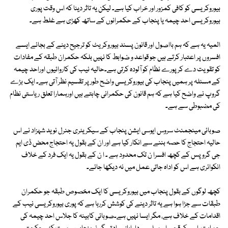
بیوروکریسی کو کافی کمزور اور خراب کیا ہے۔ لیکن یہ تاثر دینا کہ اس وقت پوری
بیوروکریسی احد چیمہ یا پنجاب کے حکمرانوں کے ساتھ کھڑی ہے غلط ہے۔
المیہ یہ ہے کہ ہم بااصول اور قانون پسند بیوروکریٹ کو ترجیح دینے کے بجائے ایسے
افسروں پر اعتبار کرتے ہیں جو قواعد و ضوابط کا نہیں بلکہ حکمران طبقہ کے مفادات
کو تقویت دے کر پورے نظام کو آلودہ کرتی ہے۔حالیہ نیب کی کاروائیوں اوراحد چیمہ
کے مسئلہ پر ہمیں پنجاب کی بیوروکریسی واضح طور پر تقسیم نظر آتی ہے۔ ایک بڑے
گروپ نے واضح کیا ہے کہ ہم قانون کی حکمرانی چاہتے ہیں اورہمارا تعلق ریاستی نظام
کی مضبوطی سے ہے۔
صوبائی مینجمنٹ سروس ایوسی ایشن پنجاب کے سیکریٹری جنرل نوید شہزاد نے اس
حالیہ احتجاج کا حصہ بننے سے انکار کیا ہے اور ان کے بقول یہ احتجاج محض ڈی ایم
جی گروپس کے کچھ افسرا ن تک محدود ہے ۔ ا ن کے بقول یہ ایک فرد کے خلاف
انکوائری ہے اس کو اداہ جاتی عمل میں نہ دیکھا جائے۔
کچھ لوگوں کے بقول پنجاب میں بیوروکریسی کا ایک مخصوص طبقہ جو حکمران
طبقات سے جڑا ہوا ہے یہ تاثر دینے کی کوشش کررہا ہے کہ پوری بیوروکریسی نیب کے
اقدامات کے خلاف ہے، مگر ایسا نہیں ہے۔صوبائی کابینہ کا جلاس احد چیمہ کی