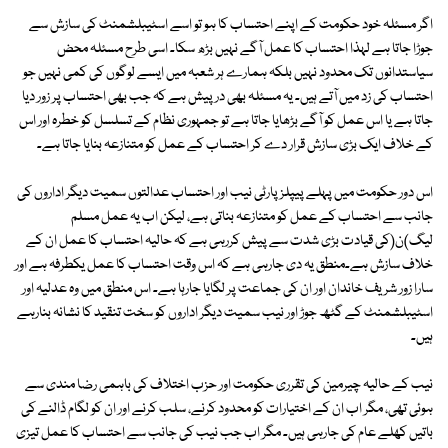
اگر مسئلہ خود حکومت کے اپنے احتساب کا ہو تو اسے اسٹیبلشمنٹ کی سازش سے
جوڑا جاتا ہے لہذا احتساب کا عمل آگے نہیں بڑھ سکا۔ اسی طرح مسئلہ محض
سیاستدانوں تک محدود نہیں بلکہ ہمارے ہر شعبہ میں ایسے لوگوں کی کمی نہیں جو
احتساب کی زد میں آتے ہیں۔ یہ مسئلہ بھی درپیش ہے کہ جب بھی احتساب پر زور دیا
جاتا ہے یا اس عمل کو آگے بڑھایا جاتا ہے تو جمہوری نظام کے تسلسل کو خطرہ اور اس
کے خلاف ایک بڑی سازش قرار دے کر احتساب کے عمل کو متنازعہ بنایا جاتا ہے۔
اس دور حکومت میں پہلے پیپلز پارٹی نیب اور احتساب عدالتوں سمیت دیگر اداروں کی
جانب سے احتساب کے عمل کو متنازعہ بناتی ہے، لیکن اب یہ عمل مسلم
لیگ)ن(کی قیادت بڑی شدت سے پیش کررہی ہے کہ حالیہ احتساب کا عمل ان کے
خلاف سازش ہے۔منطق یہ دی جارہی ہے کہ اس وقت احتساب کا عمل یکطرفہ ہے اور
سارا زور شریف خاندان اور ان کی جماعت پر لگایا جارہا ہے۔ اس منطق میں وہ عدلیہ اور
اسٹیبلشمنٹ کے گٹھ جوڑ اور نیب سمیت دیگر اداروں کو سخت تنقید کا نشانہ بنارہے
ہیں۔
نیب کے حالیہ چیرمین کی تقرری حکومت اور حزب اختلاف کی باہمی رضا مندی سے
ہوئی تھی، مگر اب ان کے اختیارات کو محدود کرنے، سلب کرنے اور ان کو لگام ڈالنے کی
باتیں کھلے عام کی جارہی ہیں۔ مگر اب جب نیب کی جانب سے احتساب کا عمل تیزی