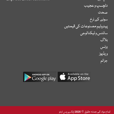
دلچسپ و عجیب
صحت
سونے کے نرخ
پیٹرولیم مصنوعات کی قیمتیں
سائنس و ٹیکنالوجی
بلاگ
بزنس
ویڈیوز
جرائم
تمام مواد کے جملہ حقوق © 2026 ایکسپریس اردو