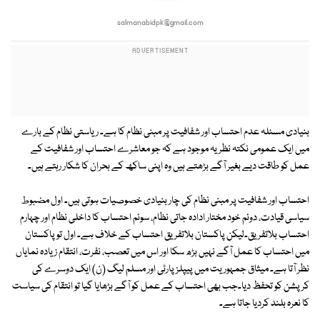
salmanabidpk@gmail.com
بنیادی مسئلہ عدم احتساب اور شفافیت پر مبنی نظام کا ہے۔ ریاستی نظام کے بارے
میں ایک عمومی نکتہ نظر یہ موجود ہے کہ جو معاشرے احتساب اور شفافیت کے
عمل کو طاقت دیے بغیر آگے بڑھتے ہیں وہ اپنی ساکھ کے بحران کا شکار رہتے ہیں۔
احتساب اور شفافیت پر مبنی نظام کی چار بنیادی خصوصیات ہوتی ہیں۔ اول مضبوط
سیاسی قیادت، دوئم خود مختار ادادہ جاتی نظام، سوئم احتساب کا داخلی نظام اور چہارم
احتساب بلاتفریق۔لیکن پاکستان بلاتفریق احتساب کے خلاف ہے۔ اول تو پاکستان
میں احتساب کا عمل آگے نہیں بڑھ سکا اور اس میں تعصب، نفرت، انتقام زیادہ نمایاں
نظر آتا ہے۔ میثاق جمہوریت میں پیپلز پارٹی اور مسلم لیگ (ن) ایک دوسرے کی
کرپشن کو تحفظ دیا۔جب بھی احتساب کے عمل کو آگے بڑھایا گیا تو انتقام کی سیاست
کا نعرہ بلند کردیا جاتا ہے۔