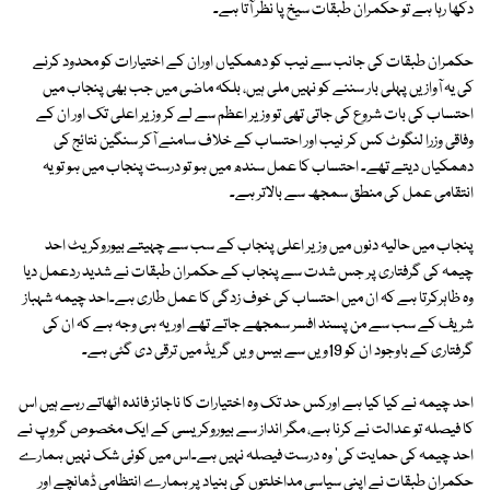
دکھا رہا ہے تو حکمران طبقات سیخ پا نظر آتا ہے۔
حکمران طبقات کی جانب سے نیب کو دھمکیاں اوران کے اختیارات کو محدود کرنے
کی یہ آوازیں پہلی بار سننے کو نہیں ملی ہیں، بلکہ ماضی میں جب بھی پنجاب میں
احتساب کی بات شروع کی جاتی تھی تو وزیر اعظم سے لے کر وزیر اعلی تک اور ان کے
وفاقی وزرا لنگوٹ کس کر نیب اور احتساب کے خلاف سامنے آکر سنگین نتائج کی
دھمکیاں دیتے تھے۔ احتساب کا عمل سندھ میں ہو تو درست پنجاب میں ہو تو یہ
انتقامی عمل کی منطق سمجھ سے بالاتر ہے۔
پنجاب میں حالیہ دنوں میں وزیر اعلی پنجاب کے سب سے چہیتے بیوروکریٹ احد
چیمہ کی گرفتاری پر جس شدت سے پنجاب کے حکمران طبقات نے شدید ردعمل دیا
وہ ظاہرکرتا ہے کہ ان میں احتساب کی خوف زدگی کا عمل طاری ہے۔احد چیمہ شہباز
شریف کے سب سے من پسند افسر سمجھے جاتے تھے اوریہ ہی وجہ ہے کہ ان کی
گرفتاری کے باوجود ان کو 19ویں سے بیس ویں گریڈ میں ترقی دی گئی ہے۔
احد چیمہ نے کیا کیا ہے اورکس حد تک وہ اختیارات کا ناجائز فائدہ اٹھاتے رہے ہیں اس
کا فیصلہ تو عدالت نے کرنا ہے، مگر انداز سے بیوروکریسی کے ایک مخصوص گروپ نے
احد چیمہ کی حمایت کی' وہ درست فیصلہ نہیں ہے۔اس میں کوئی شک نہیں ہمارے
حکمران طبقات نے اپنی سیاسی مداخلتوں کی بنیاد پر ہمارے انتظامی ڈھانچے اور