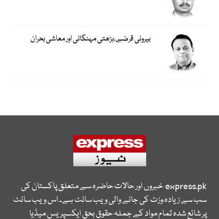
بیرونی قرضے،بڑھتی مہنگائی اور معاشی بحران
express.pk
خبروں اور حالات حاضرہ سے متعلق پاکستان کی
سب سے زیادہ وزٹ کی جانے والی ویب سائٹ ہے۔ اس ویب سائٹ
پر شائع شدہ تمام مواد کے جملہ حقوق بحق ایکسپریس میڈیا