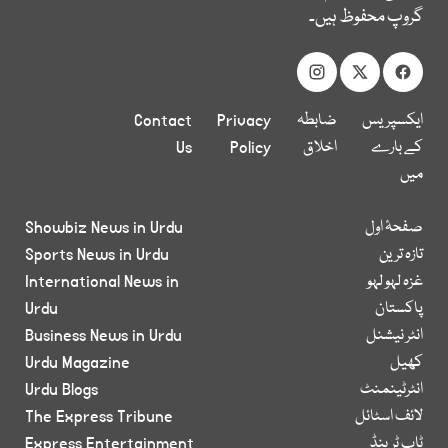
گروپ محفوظ ہیں۔
ایکسپریس
ضابطہ
Privacy
Contact
کے بارے
اخلاق
Policy
Us
میں
صفحۂ اول
Showbiz News in Urdu
تازہ ترین
Sports News in Urdu
غزہ لہو لہو
International News in
پاکستان
Urdu
انٹر نیشنل
Business News in Urdu
کھیل
Urdu Magazine
انٹرٹینمنٹ
Urdu Blogs
لائف اسٹائل
The Express Tribune
ٹاپ ٹرینڈ
Express Entertainment