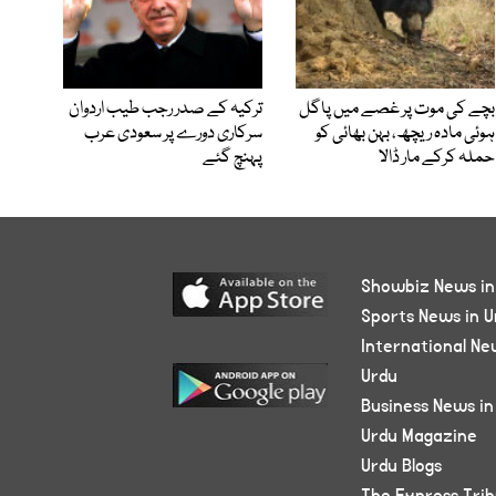
بچے کی موت پر غصے میں پاگل
ترکیہ کے صدر رجب طیب اردوان
ہوئی مادہ ریچھ، بہن بھائی کو
سرکاری دورے پر سعودی عرب
حملہ کرکے مار ڈالا
پہنچ گئے
Showbiz News in
Sports News in U
International Ne
Urdu
Business News in
Urdu Magazine
Urdu Blogs