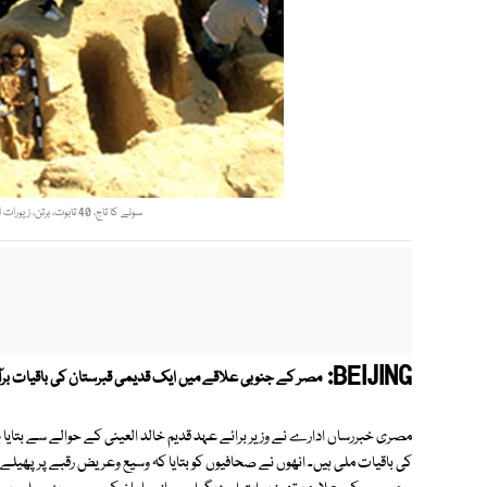
سونے کا تاج، 40 تابوت، برتن، زیورات اور دیگر اہم سازوسامان کے حصے ملے۔ فوٹو: سوشل میڈیا
BEIJING:
مصر کے جنوبی علاقے میں ایک قدیمی قبرستان کی باقیات برآ
مصری خبررساں ادارے نے وزیر برائے عہد قدیم خالد العینی کے حوالے سے بتایا ہے