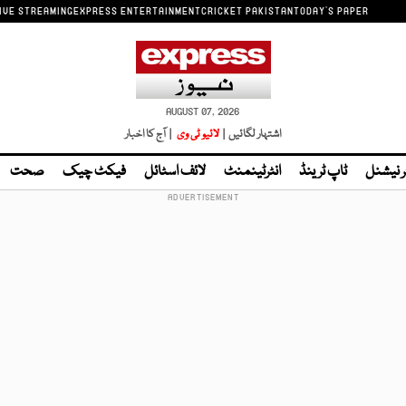
IVE STREAMING
EXPRESS ENTERTAINMENT
CRICKET PAKISTAN
TODAY'S PAPER
AUGUST 07, 2026
اشتہار لگائیں |
لائیو ٹی وی
| آج کا اخبار
ر نیشنل
ٹاپ ٹرینڈ
انٹرٹینمنٹ
لائف اسٹائل
فیکٹ چیک
صحت