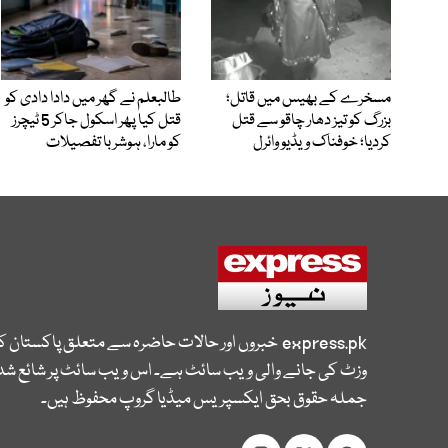
مسخرے کے بھیس میں قاتل؛
طالبعلم نے گھر میں دادا دادی کو
بزرگ کو تیز دھار چاقو سے قتل
قتل کیا پھر اسکول جاکر 5 ٹیچرز
کردیا؛ خوفناک ویڈیو وائرل
کو مارا، ہوشربا تفصیلات
express.pk
خبروں اور حالات حاضرہ سے متعلق پاکستان 
وزٹ کی جانے والی ویب سائٹ ہے۔ اس ویب سائٹ پر شائع شدہ
جملہ حقوق بحق ایکسپریس میڈیا گروپ محفوظ ہیں۔