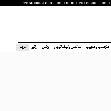
EXPRESS TRIBUNE
URDU E-PAPER
ENGLISH E-PAPER
SINDHI E-PAPER
L
دلچسپ و عجیب
سائنس و ٹیکنالوجی
بزنس
رائے
مزید