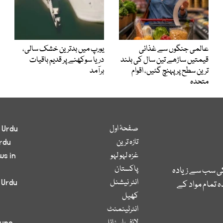
عالمی جنگوں سے غذائی
یورپ میں بدترین خشک سالی،
قیمتیں ساڑھے تین سال کی بلند
دریا سوکھنے پر قدیم باقیات
ترین سطح پر پہنچ گئیں، اقوام
برآمد
متحدہ
صفحۂ اول
 Urdu
تازہ ترین
rdu
غزہ لہو لہو
ws in
پاکستان
کی سب سے زیادہ
انٹر نیشنل
 Urdu
 تمام مواد کے
کھیل
انٹرٹینمنٹ