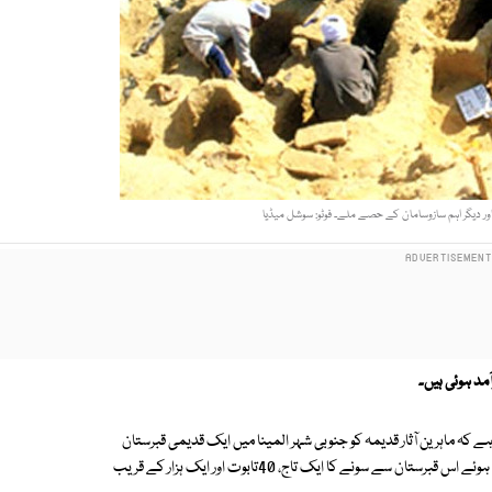
مد ہوئی ہیں۔
 کہ ماہرین آثار قدیمہ کو جنوبی شہر المینا میں ایک قدیمی قبرستان
کی باقیات ملی ہیں۔ انھوں نے صحافیوں کو بتایا کہ وسیع وعریض رقبے پر پھیلے ہوئے اس قبرستان سے سونے کا ایک تاج، 40تابوت اور ایک ہزار کے قریب