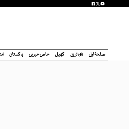
صفحۂ اول
تازہ ترین
کھیل
خاص خبریں
پاکستان
انٹ