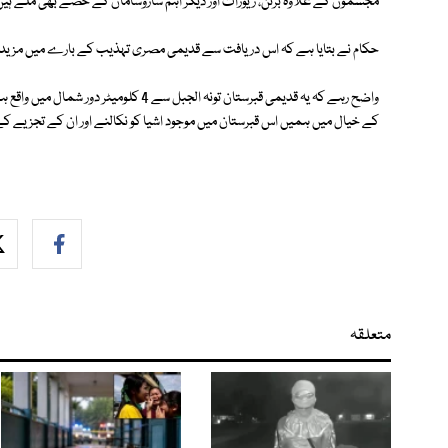
مجسموں کے علاوہ برتن، زیورات اور دیگر اہم سازوسامان کے حصے بھی ملے ہیں
حکام نے بتایا ہے کہ اس دریافت سے قدیمی مصری تہذیب کے بارے میں مزی
واضح رہے کہ یہ قدیمی قبرستان تونہ الجبل 
کے خیال میں ہمیں اس قبرستان میں موجود اشیا کو نکالنے اور ان کے تجزیے کے لیے5 سال درکار ہ
متعلقہ