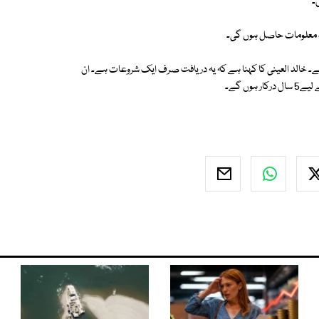
۔
د معلومات حاصل ہوں گی۔
سے 4 کلومیٹر دور شمال میں واقع ہے۔ خالد العینی کا کہنا ہے کہ یہ دریافت صرف ایک شروعات ہے۔ ان
وں گے۔