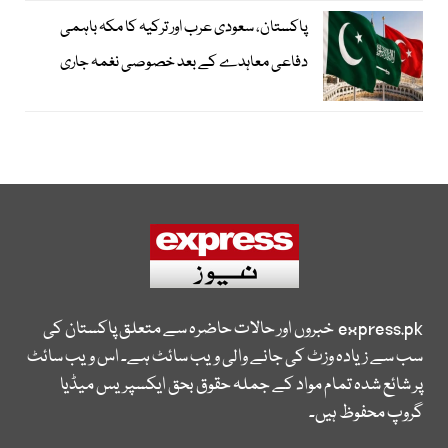
پاکستان، سعودی عرب اور ترکیہ کا مکہ باہمی
دفاعی معاہدے کے بعد خصوصی نغمہ جاری
express.pk
خبروں اور حالات حاضرہ سے متعلق پاکستان کی
سب سے زیادہ وزٹ کی جانے والی ویب سائٹ ہے۔ اس ویب سائٹ
پر شائع شدہ تمام مواد کے جملہ حقوق بحق ایکسپریس میڈیا
گروپ محفوظ ہیں۔