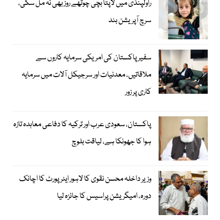
راولپنڈی میں لاپتا بچی چوتھے روز بھی نہ مل سکی،
سرچ آپریشن بند
سفیر پاکستان کی امریکی سرمایہ کاروں سے
ملاقاتیں، معدنیات اور سرجیکل آلات میں سرمایہ
کاری پر زور
پاکستان، سعودی عرب اور ترکیہ کا دفاعی معاہدہ تازہ
ہوا کا جھونکا ہے، لیاقت بلوچ
وزیر داخلہ محسن نقوی کا لاہور ایئر پورٹ کا اچانک
دورہ، امیگریشن پراسیس کا جائزہ لیا