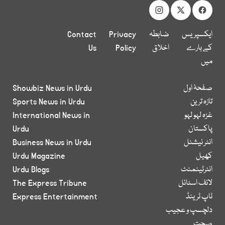
ایکسپریس
ضابطہ
Privacy
Contact
کے بارے
اخلاق
Policy
Us
میں
صفحۂ اول
Showbiz News in Urdu
تازہ ترین
Sports News in Urdu
غزہ لہو لہو
International News in
پاکستان
Urdu
انٹر نیشنل
Business News in Urdu
کھیل
Urdu Magazine
انٹرٹینمنٹ
Urdu Blogs
لائف اسٹائل
The Express Tribune
ٹاپ ٹرینڈ
Express Entertainment
دلچسپ و عجیب
صحت