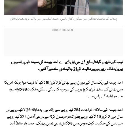
پنجاب کے مختلف علاقوں میں سیکڑوں کنال اراضی، متعدد اسکیموں میں پلاٹ خریدے۔ فوٹو: فائل
نیب کے ہاتھوں گرفتار سابق ڈی جی ایل ڈی اے احد چیمہ کی مبینہ طور پر اندرون و
بیرون ملک اربوں روپے مالیت کی21 جائیدادیں سامنے آگئیں۔
احد چیمہ نے ایک سال کے دوران اپنے بھائی کو 2کروڑ 16لاکھ کا قرضہ دیا جبکہ امریکا
میں بھائی کے ساتھ ڈیڑھ کروڑ روپے کی سرمایہ کاری کی۔اسکی ملکیت200تولہ سونا
ہے جو اہلیہ کے پاس ہے۔
احد چیمہ کے سالانہ اخراجات 84لاکھ روپے سے زائد ہیں، وہ ماہانہ 20 لاکھ روپے اور
سال میں 2 کروڑ 40 لاکھ روپے بطور تنخواہ وصول کرتا ہے۔ زرعی آمدن 23لاکھ روپے
ہے۔ اس کی ملکیت کوٹ مومن میں 20کنال زرعی زمین، بھیک احمد یار حافظ آباد