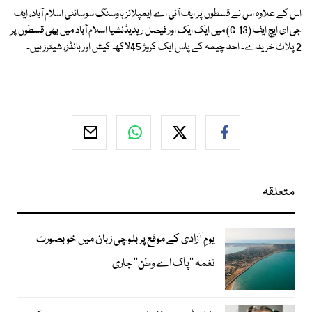
اس کے علاوہ اس نے قسطوں پر ایف آئی اے ایمپلائز ہاوسنگ سوسائٹی اسلام آباد، ایف
جی ای ایچ ایف (G-13) میں ایک ایک اور فیصل ریذیڈنشیا اسلام آباد میں بھی قسطوں پر
2 پلاٹ خریدے۔ احد چیمہ کے پاس ایک کروڑ 45لاکھ کیش اور بانڈز، شیئرز ہیں۔
متعلقہ
یومِ آزادی کے موقع پر بلوچی زبان میں خوبصورت
نغمہ ’’پاک اے وطن‘‘ جاری