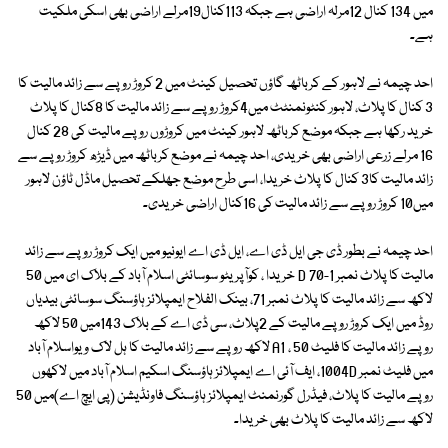
میں 134 کنال 12مرلہ اراضی ہے جبکہ 113کنال19مرلے اراضی بھی اسکی ملکیت
ہے۔
احد چیمہ نے لاہور کے کرباٹھ گاؤں تحصیل کینٹ میں 2 کروڑ روپے سے زائد مالیت کا
3 کنال کا پلاٹ، لاہور کنٹونمنٹٹ میں4کروڑ روپے سے زائد مالیت کا 8کنال کا پلاٹ
خرید رکھا ہے جبکہ موضع کرباٹھ لاہور کینٹ میں کروڑوں روپے مالیت کی 28 کنال
16 مرلے زرعی اراضی بھی خریدی، احد چیمہ نے موضع کرباٹھ میں ڈیڑھ کروڑ روپے سے
زائد مالیت کا3 کنال کا پلاٹ خریدا، اسی طرح موضع جھلکے تحصیل ماڈل ٹاؤن لاہور
میں10 کروڑ روپے سے زائد مالیت کی 16کنال اراضی خریدی۔
احد چیمہ نے بطور ڈی جی ایل ڈی اے، ایل ڈی اے ایونیو میں ایک کروڑ روپے سے زائد
مالیت کا پلاٹ نمبر D 70-1 خریدا ، کوآپریٹو سوسائٹی اسلام آباد کے بلاک ای میں 50
لاکھ سے زائد مالیت کا پلاٹ نمبر 71، بینک الفلاح ایمپلائز ہاؤسنگ سوسائٹی بیدیاں
روڈ میں ایک کروڑ روپے مالیت کے 2پلاٹ، سی ڈی اے کے بلاک 143میں 50 لاکھ
روپے زائد مالیت کا فلیٹ A1 ، 50 لاکھ روپے سے زائد مالیت کا ہل لاک ویواسلام آباد
میں فلیٹ نمبر 1004D، ایف آئی اے ایمپلائز ہاؤسنگ اسکیم اسلام آباد میں لاکھوں
روپے مالیت کا پلاٹ، فیڈرل گورنمنٹ ایمپلائز ہاؤسنگ فاونڈیشن (پی ایچ اے)میں 50
لاکھ سے زائد مالیت کا پلاٹ بھی خریدا۔