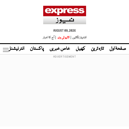
AUGUST 09, 2026
اشتہار لگائیں |
لائیو ٹی وی
| آج کا اخبار
صفحۂ اول
تازہ ترین
کھیل
خاص خبریں
پاکستان
انٹر نیشنل
ٹا