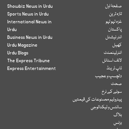
صفحۂ اول
Showbiz News in Urdu
تازہ ترین
Sports News in Urdu
غزہ لہو لہو
International News in
پاکستان
Urdu
انٹر نیشنل
Business News in Urdu
کھیل
Urdu Magazine
انٹرٹینمنٹ
Urdu Blogs
لائف اسٹائل
The Express Tribune
ٹاپ ٹرینڈ
Express Entertainment
دلچسپ و عجیب
صحت
سونے کے نرخ
پیٹرولیم مصنوعات کی قیمتیں
سائنس و ٹیکنالوجی
بلاگ
بزنس