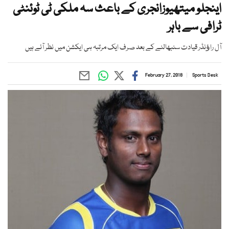
اینجلو میتھیوزانجری کے باعث سہ ملکی ٹی ٹوئنٹی
ٹرافی سے باہر
آل راﺅنڈر قیادت سنبھالنے کے بعد صرف ایک مرتبہ ہی ایکشن میں نظر آئے ہیں
February 27, 2018
Sports Desk