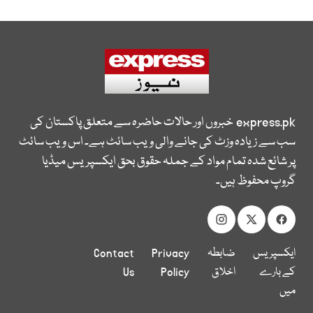
express.pk
خبروں اور حالات حاضرہ سے متعلق پاکستان کی
سب سے زیادہ وزٹ کی جانے والی ویب سائٹ ہے۔ اس ویب سائٹ
پر شائع شدہ تمام مواد کے جملہ حقوق بحق ایکسپریس میڈیا
گروپ محفوظ ہیں۔
ایکسپریس
ضابطہ
Privacy
Contact
کے بارے
اخلاق
Policy
Us
میں