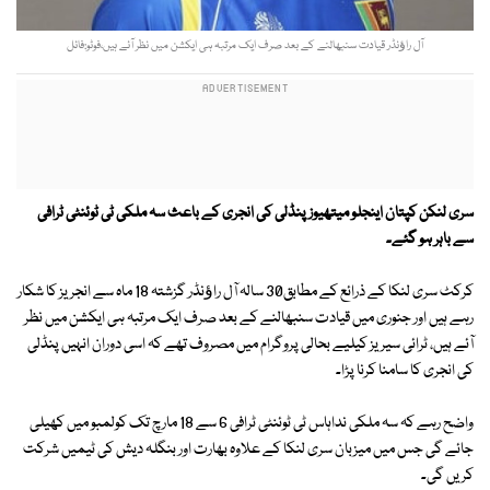
آل راﺅنڈر قیادت سنبھالنے کے بعد صرف ایک مرتبہ ہی ایکشن میں نظر آئے ہیں،فوٹو:فائل
سری لنکن کپتان اینجلو میتھیوز پنڈلی کی انجری کے باعث سہ ملکی ٹی ٹوئنٹی ٹرافی
سے باہر ہو گئے۔
کرکٹ سری لنکا کے ذرائع کے مطابق30 سالہ آل راﺅنڈر گزشتہ 18 ماہ سے انجریز کا شکار
رہے ہیں اور جنوری میں قیادت سنبھالنے کے بعد صرف ایک مرتبہ ہی ایکشن میں نظر
آئے ہیں، ٹرائی سیریز کیلیے بحالی پروگرام میں مصروف تھے کہ اسی دوران انہیں پنڈلی
کی انجری کا سامنا کرنا پڑا۔
واضح رہے کہ سہ ملکی نداہاس ٹی ٹوئنٹی ٹرافی 6 سے 18 مارچ تک کولمبو میں کھیلی
جائے گی جس میں میزبان سری لنکا کے علاوہ بھارت اور بنگلہ دیش کی ٹیمیں شرکت
کریں گی۔