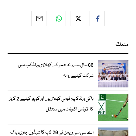
متعلقہ
60 سال سے زائد عمر کے کھلاڑی ورلڈکپ میں
شرکت کیلیے روانہ
ہاکی ورلڈکپ: قومی کھلاڑیوں اور کوچز کیلیے 2 کروڑ
کا الاؤنس اکاؤنٹ میں منتقل
اے سی سی ویمن ٹی 20 کپ کا شیڈول جاری، پاک