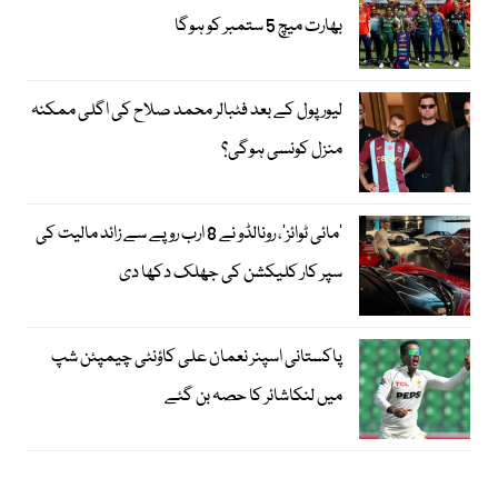
بھارت میچ 5 ستمبر کو ہوگا
لیور پول کے بعد فٹبالر محمد صلاح کی اگلی ممکنہ
منزل کونسی ہوگی؟
’مائی ٹوائز‘، رونالڈو نے 8 ارب روپے سے زائد مالیت کی
سپر کار کلیکشن کی جھلک دکھا دی
پاکستانی اسپنر نعمان علی کاؤنٹی چیمپئن شپ
میں لنکاشائر کا حصہ بن گئے