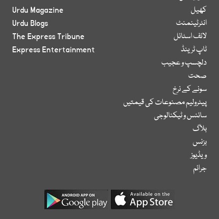
کھیل
Urdu Magazine
انٹرٹینمنٹ
Urdu Blogs
لائف اسٹائل
The Express Tribune
ٹاپ ٹرینڈ
Express Entertainment
دلچسپ و عجیب
صحت
سونے کے نرخ
پیٹرولیم مصنوعات کی قیمتیں
سائنس و ٹیکنالوجی
بلاگ
بزنس
ویڈیوز
جرائم