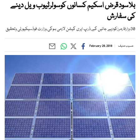
بلاسودقرض اسکیم کسانوں کوسولرٹیوب ویل دینے
کی سفارش
30ہزارفارمرزکودیے جائیں گے،ڈرپ ایری گیشن لازمی ہوگی،وزارت فوڈسیکیورٹی وتحقیق
حسیب حنیف
February 28, 2018