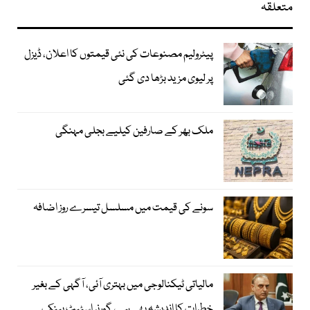
متعلقہ
پیٹرولیم مصنوعات کی نئی قیمتوں کا اعلان، ڈیزل
پر لیوی مزید بڑھا دی گئی
ملک بھر کے صارفین کیلیے بجلی مہنگی
سونے کی قیمت میں مسلسل تیسرے روز اضافہ
مالیاتی ٹیکنالوجی میں بہتری آئی، آگہی کے بغیر
خطرات کا اندیشہ بھی ہے، گورنر اسٹیٹ بینک