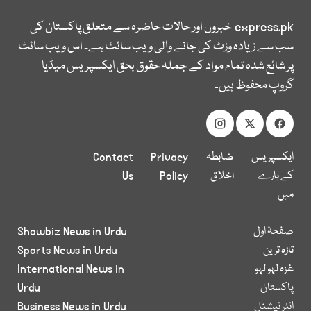
express.pk
خبروں اور حالات حاضرہ سے متعلق پاکستان کی
سب سے زیادہ وزٹ کی جانے والی ویب سائٹ ہے۔ اس ویب سائٹ
پر شائع شدہ تمام مواد کے جملہ حقوق بحق ایکسپریس میڈیا
گروپ محفوظ ہیں۔
ایکسپریس
ضابطہ
Privacy
Contact
کے بارے
اخلاق
Policy
Us
میں
صفحۂ اول
Showbiz News in Urdu
تازہ ترین
Sports News in Urdu
غزہ لہو لہو
International News in
پاکستان
Urdu
انٹر نیشنل
Business News in Urdu