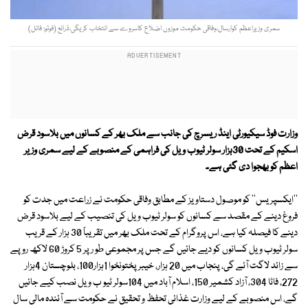
سمری وزیراعظم کوارسال،وفاقی حکومت موزوں اضلاع کاسروے سے انتخاب کریگی،ذرائع (فوٹو: فائل)
وزارت فوڈ سیکیورٹی اینڈ ریسرچ کی جانب سے ملک بھر کے کسانوں میں بلاسود قرض
اسکیم کے تحت 30ہزار سولر ٹیوب ویل کی فراہمی کے منصوبے کے لیے سمری وزیر
اعظم کو بھجوا دی گئی ہے۔
''ایکسپریس'' کو موصول دستاویز کے مطابق وفاقی حکومت نے زراعت میں جدت کو
فروغ دینے کے مقصد سے کسانوں کو سولر ٹیوب ویل کی تنصیب کے لیے بلاسود قرض
دینے کا فیصلہ کیا ہے، اس پروگرام کے تحت ملک بھر میں تقریباً 30 ہزار کے قریب
سولر ٹیوب ویل کسانوں کو دیے جائیں گے جس پر مجموعی طو ر پر 5 کروڑ 60 لاکھ روپے
سے زائد لاگت آئے گی، پنجاب میں 20 ہزار، خیبرپختونخوا 1ہزار100، بلوچستان 4ہزار
272، فاٹا 304، آزاد کشمیر 150، اسلام آباد میں 104سولر ٹیو ب ویل نصب کیے جائیں
گے، اس منصوبے کے لیے وزارت غذائی تحفظ و تحقیق نے حکومت سے آئندہ مالی سال