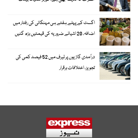
اگست کے پہلے ہفتے ہی مہنگائی کی رفتار میں
اضافہ، 20 اشیائے ضروریہ کی قیمتیں بڑھ گئیں
درآمدی گاڑیوں پر ٹیرف میں 52 فیصد کمی کی
تجویز، اختلافات برقرار