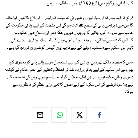
کے ترقیاتی پروگرام میں1کروڑ 69 لاکھ روپے مانگ لیے ہیں۔
ذرائع کا کہنا ہے کہ ان سولر ٹیوب ویلوں کی تنصیب کے لیے ان اضلاع کا تعین کیا جائے
گا جن میں زیر زمین پانی کی سطح 100فٹ ہو گی اس مقصد کے لیے وفاقی حکومت کی
جانب سے سروے کرایا جائے گا اور جہاں موزوں جگہ ملی ان اضلاع میں حکومت
کسانوں کو شمسی توانائی سے چلنے والے ٹیوب ویل کے لیے بلاسود قرضے دے گی
تاہم اس اسکیم سے مستفید ہونے کے لیے ڈرپ ایری گیشن کو ضروری قرار دیاگیا ہے۔
جس کا مقصد ملک بھر میں آبپاشی کے لیے استعمال ہونے والے پانی کو محفوظ کرنا
بھی ہے، اس سکیم کے لیے وفاقی وزارت غذائی تحفظ و تحقیق کے اعلیٰ حکام نے گزشتہ
دنوں صوبائی حکومتوں سے بھی ایک اجلاس کر لیا ہے تاہم ٹیوب ویل کی تنصیب کے
لیے بلا سود قرضے کی اس سکیم کے لیے اصول کا تعین وزیر اعظم کی منظوری سے
ہوگا۔