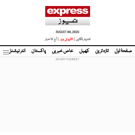
AUGUST 08, 2026
اشتہار لگائیں |
لائیو ٹی وی
| آج کا اخبار
صفحۂ اول
تازہ ترین
کھیل
خاص خبریں
پاکستان
انٹر نیشنل
ٹا