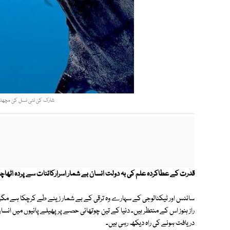
شارک کی نئی نسل کی مچھلیاں 
قدرت کے عطاکردہ علم کی بہ دولت انسان بے شمار اسرارکائنات سے پردہ اٹھاچ
سائنس اور ٹیکنالوجی کے سہارے وہ ترقی کے بے شمار زینے طے کرچکا ہے مگر رو
راز ہنوز اس کے منتظر ہیں۔ دنیا کے تین چوتھائی حصے پر پھیلے پانیوں میں انس
دریافت ہونے کی راہ دیکھ رہی ہیں۔