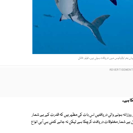
بحر اوقیانوس میں دریافت ہوئی ہیں۔ فوٹو : فائل
کا ہے۔
ززانہ ہونے والی دریافتیں اس بات کی مظہر ہیں کہ قدرت کے بے شمار
ان بے شمار مخلوقات دریافت کرچکا ہے لیکن نہ جانے کتنی ہی آبی انواع