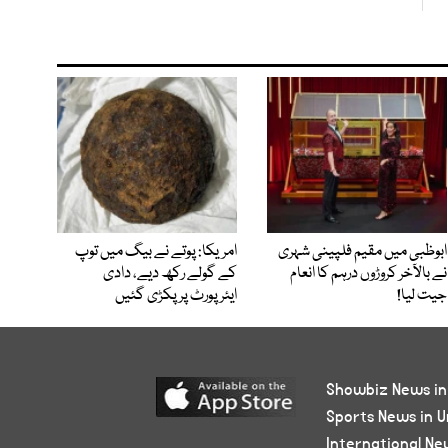
ابوظبی میں مقیم فلپینی شہری
امریکا: پوتے نے بیگ میں توپ
نے بالآخر کروڑوں درہم کا انعام
کے گولے رکھ دیے، دادی
جیت لیا!
ایئرپورٹ پر پکڑی گئیں
Showbiz News in
Sports News in U
International Ne