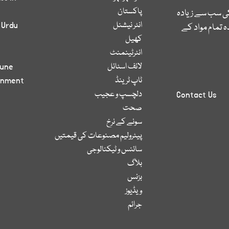
پاکستان
کی سب سے زیادہ
انٹر نیشنل
 Urdu
 تمام مواد کے
کھیل
انٹرٹینمنٹ
لائف اسٹائل
bune
ٹاپ ٹرینڈ
inment
دلچسپ و عجیب
Contact Us
صحت
سونے کے نرخ
پیٹرولیم مصنوعات کی قیمتیں
سائنس و ٹیکنالوجی
بلاگ
بزنس
ویڈیوز
جرائم