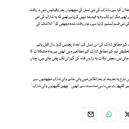
لان کیا ہے۔ شارک کی نئی نسل کی مچھلیاں بحر اوقیانوس میں دریافت
ھے مگر اب تک وہ یہ فیصلہ نہیں کرپائے تھے کہ یہ شارک کی نئی
کی نئی قسم تسلیم کرلیا ہے۔ نودریافت شدہ مچھلی کو '' اٹلانٹک کی
ت کے مطابق شارک کی اس نسل کے اجداد پچیس کروڑ سال قبل پائے
تحقیقی ٹیم کے مطابق شارک کے مطالعے میں انھیں بے پناہ مشکلات کا
 جاتی ہیں۔ بعض اوقات یہ ہزاروں فٹ کی گہرائی تک چلی جاتی ہیں۔ چناں
رح یہ بحرہند اور بحرالکاہل میں پائی جانے والی شارک مچھلیوں سے
چھے گلپھڑے ہیں۔ اسی مناسبت سے انھیں '' چھے گلپھڑوں والی شارک''