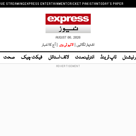
IVE STREAMING
EXPRESS ENTERTAINMENT
CRICKET PAKISTAN
TODAY'S PAPER
AUGUST 06, 2026
اشتہار لگائیں |
لائیو ٹی وی
| آج کا اخبار
ر نیشنل
ٹاپ ٹرینڈ
انٹرٹینمنٹ
لائف اسٹائل
فیکٹ چیک
صحت