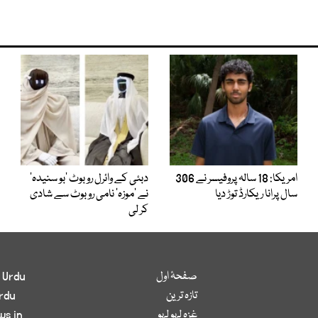
امریکا: 18 سالہ پروفیسر نے 306
دبئی کے وائرل روبوٹ ’بو سنیدہ‘
سال پرانا ریکارڈ توڑ دیا
نے ’موزہ‘ نامی روبوٹ سے شادی
کر لی
صفحۂ اول
 Urdu
تازہ ترین
rdu
غزہ لہو لہو
ws in