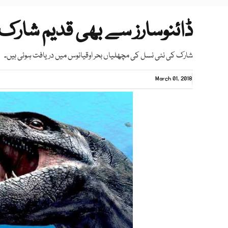
ڈائنوسارز سے بھی قدیم شار
شارک کی نئی نسل کی مچھلیاں بحر اوقیانوس میں دریافت ہوئی ہیں۔
March 01, 2018