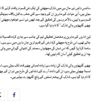
سائنس دانوں نے حال ہی میں شارک مچھلی کی ایک نئی قسم دریافت کرنے کا اع
ہوئی ہیں۔ آبی حیات کے ماہرین ان کے وجود سے کئی عشرے قبل واقف ہوچکے ت
قسم ہے یا نہیں۔ بالآخر برسوں کی تحقیق کے بعد انھوں نے اسے خونخوار مچھلی 
چھے گلپھڑوں والی شارک'' کا نام دیا گیا ہے۔
تین اداروں کے ماہرین پر مشتمل تحقیقی ٹیم کی جانب سے جاری کردہ تفصیلا
جاتے تھے۔ اس طرح یہ مچھلی کرۂ ارض کے قدیم ترین جان داروں میں سے ہے۔ 
سامنا کرنا پڑا کیوں کہ اس نسل کی مچھلیاں سمندر کی انتہائی گہرائی میں پائی
چہ ان پر تحقیق کوئی آسان کام نہیں تھا۔
چھے گلپھڑوں والی شارک کی زیادہ سے زیادہ لمبائی چھے فٹ تک ہوتی ہے۔ اس ط
نسبتاً چھوٹی ہوتی ہے۔ ان کے دانت آرے کے دندانوں کی طرح ہیں اور ان کے 
کا نام دیا گیا ہے۔ شارک کی بیشتر نسلوں کے پانچ گلپھڑے ہوتے ہیں۔