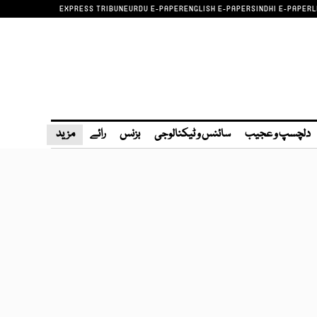
EXPRESS TRIBUNE
URDU E-PAPER
ENGLISH E-PAPER
SINDHI E-PAPER
L
دلچسپ و عجیب
سائنس و ٹیکنالوجی
بزنس
رائے
مزید