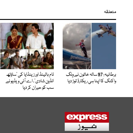
متعلقہ
برطانیہ: 97 سالہ خاتون نے وِنگ
ٹام ہالینڈ اور زینڈایا کی ’ساؤتھ
واکنگ کا اپنا ہی ریکارڈ توڑ دیا
انڈین شادی‘، اے آئی ویڈیو نے
سب کو حیران کر دیا