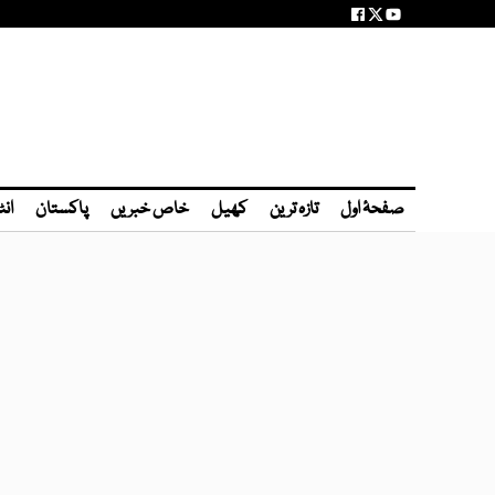
صفحۂ اول
تازہ ترین
کھیل
خاص خبریں
پاکستان
انٹ