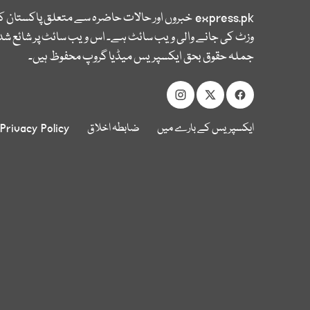
express.pk
خبروں اور حالات حاضرہ سے متعلق پاکستان 
وزٹ کی جانے والی ویب سائٹ ہے۔ اس ویب سائٹ پر شائع شدہ
جملہ حقوق بحق ایکسپریس میڈیا گروپ محفوظ ہیں۔
ایکسپریس کے بارے میں
ضابطہ اخلاق
Privacy Policy