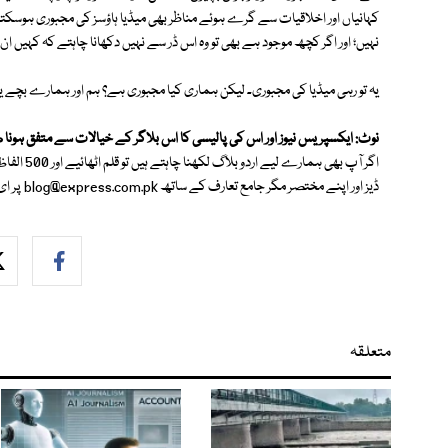
کہانیاں اور اخلاقیات سے گرے ہوئے مناظر بھی میڈیا ہاؤسز کی مجبوری ہوسک
نہیں؛ اور اگر کچھ موجود ہے بھی تو وہ اس ڈر سے نہیں دکھانا چاہتے کہ کہیں ان
یہ تو رہی میڈیا کی مجبوری۔ لیکن ہماری کیا مجبوری ہے؟ ہم اور ہمارے بچے یہ
نوٹ: ایکسپریس نیوز اور اس کی پالیسی کا اس بلاگر کے خیالات سے متفق ہونا 
اگر آپ بھی
ڈیز اور اپنے مختصر مگر جامع تعارف کے ساتھ
blog@express.com.pk
پر ای
متعلقہ