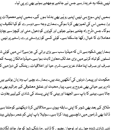
نہیں بلکہ وہ خریدار ہے جس نے جانتے بوجھتے ہوئے بھی زہر پی لیا۔
ہمیں اپنی سوچ ہی نہیں اپنے رویّے بھی بدلنا ہوں گے۔ ہمیں اپنے معمولات پرغور
برا، ہمیں اس کی تمیز بھی کرنا ہوگی۔ ہماری وجہ سے دوسرے کو کیا تکلیف پہن
ہوگا۔ جس طرح راہ چلتے ہوئے جوتوں اور کپڑوں کو دھول، مٹی اور کیچڑ سے بچا
معاملات کا خیال رکھا جاسکتا ہے۔ کوئی کسی کو زبردستی برے راستے پر نہیں
ہمارا یہی شکوہ ہے ناں کہ میڈیا سب سے بڑی برائی کی جڑ ہے؟ اس میں کوئی شک
نسلوں کو تباہ کرنے میں بڑی حد تک معاون ثابت ہوا ہے۔ میڈیا مالکان پیسہ کم
صرف اور صرف اپنا مفاد عزیز ہے۔ شرم، حیا اور اخلاقیات، ریٹنگ کی دوڑ میں
حکومت اور پیمرا، دونوں کی آنکھیں بند ہیں۔ ہمارے بچے اب وہ زبان بولتے ہیں
نام پر بے حیائی بھی عروج پر ہے۔ پیار، محبت اور عشق معشوقی کے جراثیم بھی ب
جاتا ہے۔ بیٹے کا باپ سے الجھنا اور بیٹی کا اپنی پسند کی شادی کےلیے بغاو
طلاق کے بعد بھی شوہر کا اپنی سابقہ بیوی سے ملاقاتیں کرنا دیکھنے کو ملتا ہے۔ د
ڈالنا بھی ڈراموں میں دلچسپی پیدا کرتا ہے۔ سوتیلا باپ اپنی کم عمر سوتیلی بیٹی 
نئے شادی شدہ جوڑے اور نوجوان بچیوں کا ڈانس مارننگ شوز کو چار چاند لگادیت