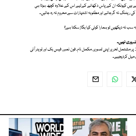
تے ہیں کیونکہ ان کے پاس دکھانے کےلیے اس کے علاوہ کچھ ہوتا ہی
 کی ریٹنگ نہ گرجائے اور مطلوبہ اشتہارات سے محروم نہ رہ جائیں۔
 سب نہ دیکھیں تو ہمارا کوئی کیا بگاڑ سکتا ہے؟
ضروری نہیں۔
 ہمارے لیے اردو بلاگ لکھنا چاہتے ہیں تو قلم اٹھائیے اور 500 الفاظ پر مشتمل تحریر اپنی تصویر، مکمل نام، فون نمبر، فیس بک اور ٹویٹر آئی
 میل کردیجیے۔