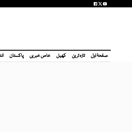
صفحۂ اول
تازہ ترین
کھیل
خاص خبریں
پاکستان
انٹ