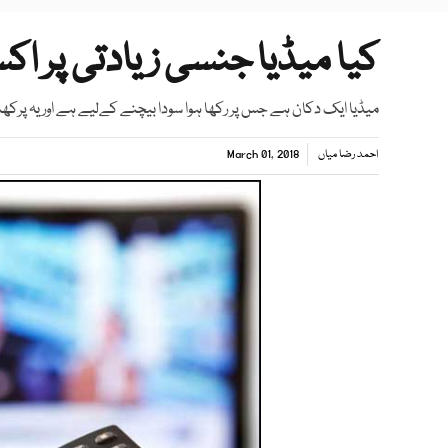
کیا میڈیا جنسی زیادتی پر اک
میڈیا ایک دکان ہے جس پر رکھا ہوا سودا بیچنے کےلیے ہے اور یہ پرکھنا خ
احمد رضا میاں
March 01, 2018