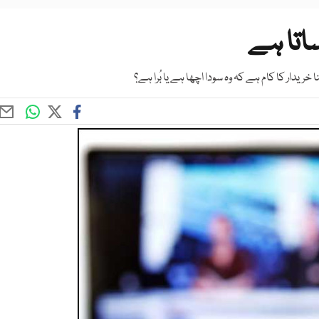
ساتا ہے
ریدار کا کام ہے کہ وہ سودا اچھا ہے یا بُرا ہے؟