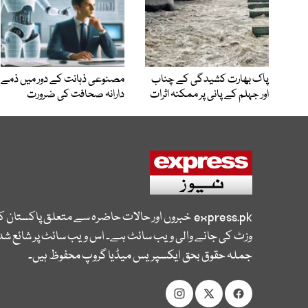
پاک بھارت کشیدگی کے چناب
مصنوعی ذہانت کے دور میں ذمے
اور جہلم کے پانی پر ممکنہ اثرات
دارانہ صحافت کی ضرورت
express.pk
خبروں اور حالات حاضرہ سے متعلق پاکستان 
وزٹ کی جانے والی ویب سائٹ ہے۔ اس ویب سائٹ پر شائع شدہ
جملہ حقوق بحق ایکسپریس میڈیا گروپ محفوظ ہیں۔