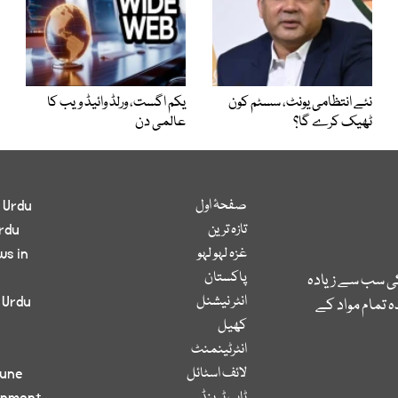
نئے انتظامی یونٹ، سسٹم کون
یکم اگست، ورلڈ وائیڈ ویب کا
ٹھیک کرے گا؟
عالمی دن
صفحۂ اول
 Urdu
تازہ ترین
rdu
غزہ لہو لہو
ws in
پاکستان
کی سب سے زیادہ
انٹر نیشنل
 Urdu
 تمام مواد کے
کھیل
انٹرٹینمنٹ
لائف اسٹائل
bune