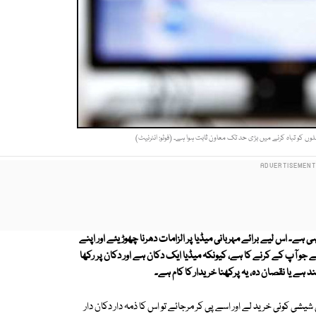
وں کو تباہ کرنے میں بڑی حد تک معاون ثابت ہوا ہے۔ (فوٹو: انٹرنیٹ)
 ہے۔ اس لیے برائے مہربانی میڈیا پر الزامات دھرنا چھوڑیئے اور اپنے
 جو آپ کے کرنے کا ہے، کیونکہ میڈیا ایک دکان ہے اور دکان پر رکھا
مند ہے یا نقصان دہ، یہ پرکھنا خریدار کا کام ہے۔
شی کوئی خرید لے اور اسے پی کر مرجائے تو اس کا ذمہ دار دکان دار