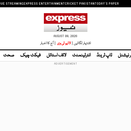
IVE STREAMING
EXPRESS ENTERTAINMENT
CRICKET PAKISTAN
TODAY'S PAPER
AUGUST 08, 2026
اشتہار لگائیں |
لائیو ٹی وی
| آج کا اخبار
ر نیشنل
ٹاپ ٹرینڈ
انٹرٹینمنٹ
لائف اسٹائل
فیکٹ چیک
صحت