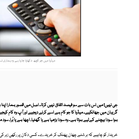
میڈیا میں جو کچھ دکھایا جارہا ہے وہ ہماری نسل
جی نہیں! میں اس بات سے سو فیصد اتفاق نہیں کرتا۔ اصل میں قصور ہمارا اپنا ہی
گریبان میں جھانکیے۔ میڈیا کا جو کام ہے اسے کرنے دیجیے اور آپ وہ کام کیجیے
ہوا سودا بیچنے کےلیے ہوتا ہے۔ وہ سودا بڑھیا ہے یا گھٹیا، اچھا ہے یا بُرا، سود 
خریدار کو چاہیے کہ ہر شئے چھان پھٹک کر خریدے۔ کسی دکان پر رکھی زہر کی شی