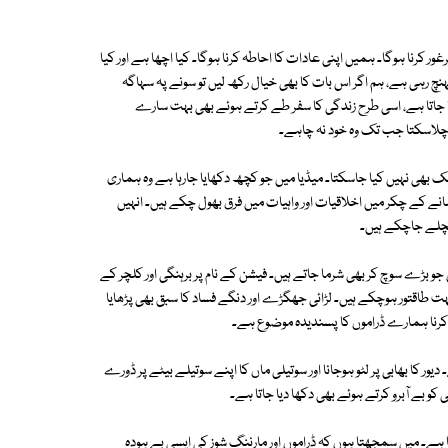
 کرنا ہوگا۔ ہمیں اپنی عادات کا احاطہ کرنا ہوگا۔ کیا اچھا ہے اور کیا
چ رہی ہے، ہم اگر اس بات کا بھی خیال رکھ لیں تو سونے پہ سہاگہ
یا جاتا ہے، اسی طرح زندگی کا سفر طے کرتے ہوئے بھی بہت سارے
 چلاسکتا جب تک وہ خود نہ چاہے۔
 بھی نہیں کیا جاسکتا۔ میڈیا میں جو کچھ دکھایا جارہا ہے وہ ہماری
انے کے چکر میں اخلاقیات اور واہیات میں فرق بھول چکے ہیں۔ انہیں
 کچلے جاچکے ہیں۔
 جو بڑے سوچ کر بھی شرما جاتے ہیں۔ فیشن کے نام پر برہنگی اور کلچر کے
ہت طاقتور ہوچکے ہیں۔ لڑائی جھگڑے اور دنگے فساد کا سبق بھی پڑھایا
ت کرنا ہمارے ڈراموں کا پسندیدہ موضوع ہے۔
یور کا بھابی پر لٹو ہوجانا اور سوتیلی ماں کا اپنے سوتیلے بیٹے پر ڈورے
کو بے آبرو کرتے ہوئے بھی دکھا دیا جاتا ہے۔
ا ہے۔ میں سمجھتا ہوں کہ ڈراموں اور مارننگ شوز کی ایسی بے ہودہ