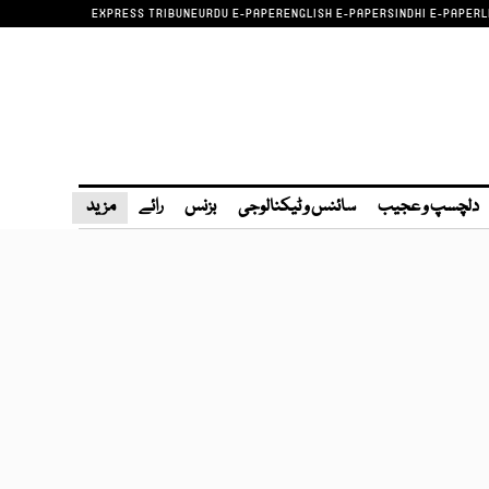
EXPRESS TRIBUNE
URDU E-PAPER
ENGLISH E-PAPER
SINDHI E-PAPER
L
دلچسپ و عجیب
سائنس و ٹیکنالوجی
بزنس
رائے
مزید