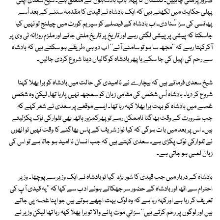
ضرور پڑھنی چاہییں۔گلستان کا پہلا باب بادشاہوں کے متعلق ہے۔ شیخ سعدی اپنی
پہلی حکایت میں لکھتے ہیں کہ ایک بادشاہ نے قیدی کا مقدمہ سننے کے بعد اُسے
پھانسی کی سزا سُنا دی۔اب بادشاہ کے فیصلے کو سپریم کورٹ میں چیلنج تو نہیں کیا
جاسکتا کہ پیشی پر پیشی لگتی رہے اور تاریخ پر تاریخ ملتی جائے اور ملزم روزانہ ٹی وی پر
آکرکہتا رہے کہ ''مجھ سا ہو تو سامنے آئے'' اب دو ہی طریقے ہو سکتے ہیں کہ بادشاہ
سے رحم کی اپیل کی جا سکے یا پھر بادشاہ کوگالیاں دینا شروع کردی جائیں۔
شیخ سعدی فرماتے ہیں کہ بیچارے نے ناامیدی کی حالت میں بادشاہ کو برا بھلا کہنا
شروع کر دیا۔ بادشاہ اُس شخص کی مقامی زبان کو سمجھ نہیں پارہا تھا، لیکن وہ شخص
غصے میں بادشاہ کو بہت برا بھلا کہہ رہا تھا۔ ایسے موقعے پر سعدی نے شعر کہے کہ
جب ضرورت کے وقت بھاگنا ناممکن رہے تو پھرکمزور ہاتھ بھی تلوارکی نوک پکڑلیتے
ہیں۔ اس پر بعد میں بات ہوگی کہ کیا نواز شریف کے پاس بھاگنے کا وقت نہیں تو انھوں
نے تلوارکی نوک پکڑی ہے۔ سعدی کہتے ہیں کہ جب انسان نا امید ہو جاتا ہے تو اس کی
زبان لمبی ہو جاتی ہے۔
بادشاہ کے دربار میں جب قیدی کا شور بڑھ گیا تو بادشاہ نے ایک وزیر سے پوچھا۔ وزیر
احترام سے اٹھا اور بادشاہ کے حضور سر جھکاتے ہوئے ادب سے کہا کہ ''یہ قیدی آپ کی
تعریف کر رہا ہے اورکہہ رہا ہے کہ وہ لوگ بہت اچھے ہوتے ہیں جو اپنا غصہ پی جاتے
ہیں اور لوگوں پر رحم کرتے ہیں'' سزائیِ موت پانے والا تو برا بھلا کہہ رہا تھا لیکن وزیر نے