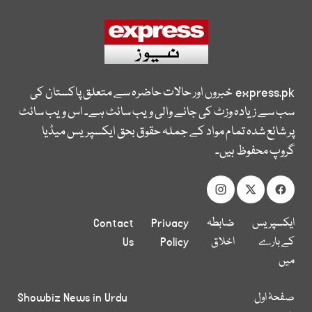
express.pk
خبروں اور حالات حاضرہ سے متعلق پاکستان کی
سب سے زیادہ وزٹ کی جانے والی ویب سائٹ ہے۔ اس ویب سائٹ
پر شائع شدہ تمام مواد کے جملہ حقوق بحق ایکسپریس میڈیا
گروپ محفوظ ہیں۔
ایکسپریس
ضابطہ
Privacy
Contact
کے بارے
اخلاق
Policy
Us
میں
صفحۂ اول
Showbiz News in Urdu