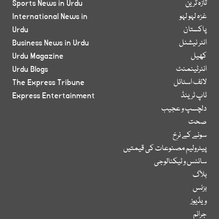
تازہ ترین
Sports News in Urdu
غزہ لہو لہو
International News in
پاکستان
Urdu
انٹر نیشنل
Business News in Urdu
کھیل
Urdu Magazine
انٹرٹینمنٹ
Urdu Blogs
لائف اسٹائل
The Express Tribune
ٹاپ ٹرینڈ
Express Entertainment
دلچسپ و عجیب
صحت
سونے کے نرخ
پیٹرولیم مصنوعات کی قیمتیں
سائنس و ٹیکنالوجی
بلاگ
بزنس
ویڈیوز
جرائم