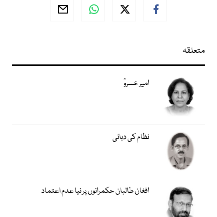
متعلقہ
امیر خسروؒ
نظام کی دہائی
افغان طالبان حکمرانوں پر نیا عدم اعتماد