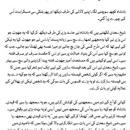
بادشاہ کچھ سوچنے لگا۔ اپنے لاڈلے کی طرف دیکھا اور پھر ہلکی سی مسکراہٹ اُس
کے چہرے پرآگئی۔
شیخ سعدی لکھتے ہیں کہ بادشاہ نے حاسد وزیرکی طر ف دیکھ کرکہا کہ وہ جھوٹ جو
اس وزیر نے کہا وہ مجھے تمھارے سچ سے زیادہ پسند آیا۔اس نے جو جھوٹ کہا وہ نیکی
کے لیے تھا کہ اس طرح کسی کی جان بچ جائے اور میرا غصہ بھی ٹھنڈا ہو جائے۔ جب کہ
تو نے جو سچ کہا ہے اُس کی بنیاد خباثت پر ہے اور اس کا مقصد صرف اور صرف فتنہ
ہے۔ اسی لیے توکہتے ہیں کہ مصلحت آمیز جھوٹ، فتنہ پیدا کردینے والے سچ سے بہتر
ہے۔ شیخ سعدی نے اس کے بعد فیصلہ سازوں کے لیے ایک اہم شعرکہا ہے جس کا
مفہوم یہ ہے کہ اگر کوئی شخص فیصلہ سازوں پر اتنا اثر رکھتا ہے کہ وہ جوکہہ دے وہ
ہی فیصلہ سازکردے تو یہ بڑے افسوس کی بات ہوگی کہ وہ شخص نیکی اور بھلائی کے
علاوہ کوئی اور بات کرے۔
کہانی کو آج کے دور میں سمجھنے کی کوشش کرتے ہیں۔ جو یہ سمجھ رہا ہے کہ قیدی،
بادشاہ کو جوکہہ رہا ہے وہ اُس کی سمجھ میں نہیں آرہی تو یہ بہت بڑی بے وقوفی ہے۔
فیصلہ کرنے والے جس قدر''ٹھنڈا کرکے کھا رہے ہیں'' یہ بات قیدی بھی سمجھ رہا
ہے۔ میں شیخ سعدی کی اس بات سے انکارکرنے والا کون ہوتا ہوں کہ ناامیدی میں