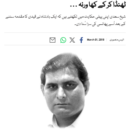
ٹھنڈا کر کے کھا ورنہ …
شیخ سعدی اپنی پہلی حکایت میں لکھتے ہیں کہ ایک بادشاہ نے قیدی کا مقدمہ سننے
کے بعد اُسے پھانسی کی سزا سُنا دی۔
انیس منصوری
March 01, 2018