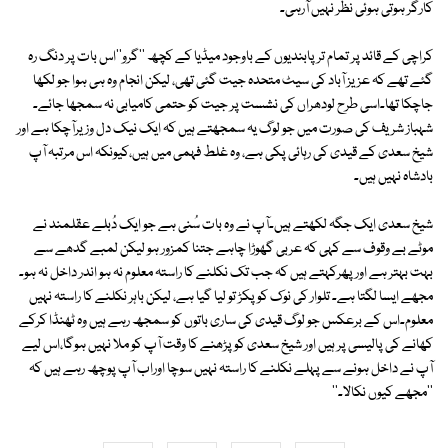
کارگر ہوتی ہوئی نظر نہیں آرہی۔
کراچی کے قائد پر تمام تر پابندیوں کے باوجود میڈیا کے کچھ ''گرو''اس بات پر دنگ رہ
گئے تھے کہ عزیز آباد کی سیٹ متحدہ جیت گئی تھی، لیکن انجام وہ ہی ہوا جو لکھا
جاچکا تھا۔اسی طرح لودھراں کی نشست پر جیت کو حتمی کامیابی نہ سمجھا جائے۔
شہباز شریف کی صورت میں جو لوگ یہ سمجھتے ہیں کہ ایک نیک دل وزیرآچکا ہے اور
شیخ سعدی کے قیدی کی رہائی پکی ہے، وہ غلط فہمی میں ہیں،کیونکہ اس مرتبہ آپ
بادشاہ نہیں ہیں۔
شیخ سعدی ایک جگہ لکھتے ہیں۔آپ نے وہ بات سُنی ہے جو ایک دُبلے عقلمند نے
موٹے بے وقوف سے کہی کہ عربی گھوڑا چاہے جتنا کمزور ہو لیکن لمبے گدھے سے
بہت بہتر ہے اور پھرکہتے ہیں کہ جب تک نکلنے کا راستہ معلوم نہ ہو اندر داخل نہ ہو۔
مجھے ایسا لگتا ہے۔ تلوار کی نوک کو پکڑ تو لیا گیا ہے، لیکن باہر نکلنے کا راستہ نہیں
معلوم۔اس کے برعکس جو لوگ قیدی کی ساری باتوں کو سمجھ رہے ہیں وہ ٹھنڈا کرکے
کھانے کی پالیسی پر ہیں اور شیخ سعدی کو پڑھنے کا وقت آپ کو ملا نہیں ہوگا،اس لیے
آپ نے داخل ہونے سے پہلے نکلنے کا راستہ نہیں سوچا اوراب آپ پوچھ رہے ہیں کہ
''مجھے کیوں نکالا۔''