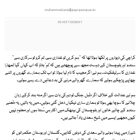
muhammad.anis@expressnews.tv
کراچی کی دیواروں پر لکھا ہوتا تھا کہ ''ہم کریں تو غداری ہے، تم کرو تو سرکاری ہے''
سندھ اور بلوچستان کے دوست مجھ سے پوچھتے ہیں کہ'تم' بتاؤ کہ اب کہاں گیا تمھارا
غداری کا سرٹیفکیٹ۔ ہم نے اگر مجیب کا نام لیا ہوتا، تو اب تک ہمارے گھروں پر اتنے
چھاپے پڑچکے ہوتے کہ ہمارے گھر والے مرنے کی بد دعائیں دے رہے ہوتے۔
ہم نے عدالت کے خلاف اگر طبل ِ جنگ تو دورکی بات ہے اگر منہ بند کرکے زبان
چلانے کا سوچا بھی ہوتا تو ہماری ساری نیکیاں دھل گئی ہوتیں۔ میں یہ باتیں، یہ طعنے
سندھ کے چائے خانوں اور بلوچستان کی بیٹھک میں اکثر ہی سُنتا ہوں اور معلوم نہیں
کیوں مجھے ایسے میں شیخ سعدی یاد آجاتے ہیں۔
شیراز میں پیدا ہونے والے سعدی کی دونوں کتابیں۔گلستان اوربوستان حکمرانوں کو