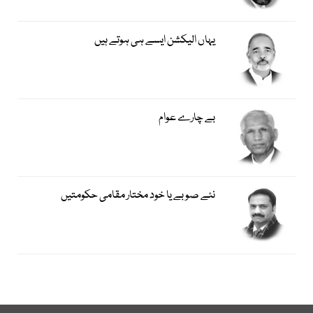
یہاں الیکشن ایسے ہی ہوتے ہیں
بے چارے عوام
نئے صوبے یا خود مختار مقامی حکومتیں