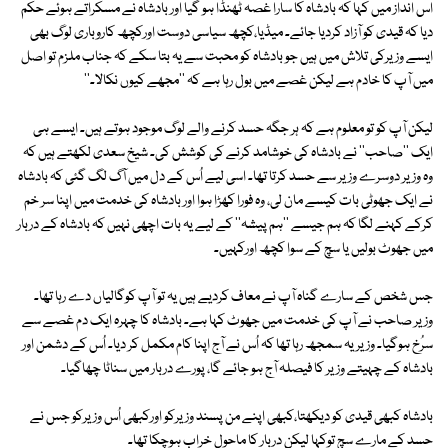
اس انداز میں کہا کہ بادشاہ کا سارا غصہ ٹھنڈا ہو گیا اور بادشاہ نے مسکراتے ہوئے حکم
دیا کہ قیدی کو آزاد کردیا جائے۔ میڈیا،کچھ سیاسی دوست اورکچھ کاروباری لوگ بھی
ایسے وزیرکی تلاش میں ہیں جو بادشاہ کو محبت سے یہ بتا سکے کہ جناب ملزم تو اصل
میں آپ کا خادم ہے لیکن غصے میں بول رہا ہے کہ ''مجھے کیوں نکالا۔''
لیکن آپ کو تو معلوم ہے کہ ہر جگہ حسد کرنے والے لوگ موجود ہوتے ہیں۔ ایسے ہی
ایک ''صاحب'' نے بادشاہ کی خوشامد کرنے کی کوشش کی۔ شیخ سعدی لکھتے ہیں کہ
وہ وزیر دوسرے وزیر سے حسد کرتا تھا۔ اسی لیے اُس کے دل میں آگ لگ گئی کہ بادشاہ
نے ایک جھوٹی بات کیسے مان لی، وہ فورا کھڑا ہوا اور بادشاہ کی خدمت میں اپنا سر خم
کرکے کہنے لگا کہ ہم جیسے ''ہم پیشہ'' کے لیے یہ بات اچھی نہیں کہ بادشاہ کے دربار
میں جھوٹ بولیں یا سچ کے سوا کچھ اورکہیں۔
جس شخص کے سارے گناہ آپ نے معاف کردیے ہیں یہ تو آپ کوگالیاں دے رہا تھا۔
وزیر صاحب نے آپ کی خدمت میں جھوٹ کہا ہے۔ بادشاہ کا چہرہ ایک دم غصے سے
سرُخ ہوگیا۔ وزیر یہ سمجھ رہا تھا کہ اُس نے آج اپنا کام مکمل کر دیا۔ اُس کے دشمن اور
بادشاہ کے چہیتے وزیر کا فیصلہ آج ہو جائے گا، پورے دربار میں سناٹا چھاگیا۔
بادشاہ کبھی قیدی کو دیکھتا،کبھی اپنے من پسند وزیرکو اورکبھی اُس وزیرکو جس نے
حسد کے مارے سچ توکہا لیکن دربار کا ماحول خراب ہوچکا تھا۔