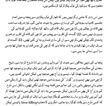
کمزور ہاتھ بھی تلوار کی نوک پکڑ لیتے ہیں، لیکن اس وقت حکمران جماعت کو یہ بات
معلوم ہے کہ ہم تلوارکی نوک پکڑکرکیا کرسکتے ہیں۔
میں اس بات کا حامی ہرگز نہیں ہوں کہ تلوارکی نوک پکڑنے سے پنجاب میں تمام
جلسے کامیاب ہوجائیں گے اورساری سیٹیں وہ جیت جائیں گے۔ نواز شریف صاحب
بھی قائد بن چکے ہیں۔کراچی میں ایک قائدکے ساتھ کیا ہوا؟یہ کسی کو بتانے کی
ضرورت نہیں ہے۔ 22 اگست کی تقریر سے پہلے ہی کراچی کے قائدکی تقریر اورخبر پر
پابندی لگ چکی تھی۔کراچی سے اُن کی ساری تصاویر ہٹا لی گئی تھیں۔ 22 اگست تو
صرف ایک دن تھا۔ قیدی یہ بات جانتا ہے کہ کراچی کی جس فضا پر وہ خوش تھا وہ ہی
سزا اُسے سُنائی جا رہی ہے۔
پنجاب کے دیہی علاقوں سے جیت کر آنے والے پرندوں نے اڑنا شروع کر دیا ہے۔ شیخ
سعدی کی حکایت میں موجود قیدی کو آزاد کرانے کے لیے ایک نیک وزیر موجود تھا جس
نے بادشاہ کا غصہ ٹھنڈا کیا ۔ ایسے وزیر آج بھی موجود ہیں، لیکن انتہائی کمزور ہیں۔
کراچی میں بھی ایسے وزیر''گورنر'' کی صورت میں موجود تھے لیکن رات کی تاریکی میں
ہونے والی میٹھی باتیں، دن کے اجالے میں فتنہ پیدا کرنے لگتی تھیں۔ بالکل اسی طرح
کے وزیر آج کل بھی سرگرم ہیں، لیکن جیسے ہی وہ رات کی تاریکی میں ماحول ٹھنڈا کر
کے آتے ہیں ایک وزیر سارے معاملے کو بگاڑ دیتا ہے۔اب ایک اورکوشش کی جا رہی ہے
کہ کسی طرح سے وقت کوگزار دیا جائے۔ انگریزی کا محاورہ time killing پالیسی لیکن