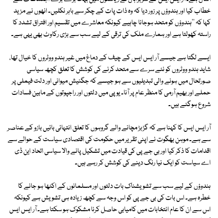
خطاب کیا اور ہندوؤں پر زور دیا کہ وہ ذات پات کے چکر سے باہر نکلیں۔ انھوں نے مزید
کہا کہ ''ہندوؤں کو متحد ہوجانا چاہیے کیونکہ معاشرے میں تقسیم اور افتراق تشدد کا
راستہ کھولتا ہے اور ہمارے ملک کی ترقی کے لیے سب سے بڑی رکاوٹ بھی یہی ہے۔
ایسے لگتا ہے جیسے آر ایس ایس کے چیف کے دماغ میں غیر ہندو ووٹروں کا خیال تھا،
شاید ہندو ووٹروں کو نئے سرے سے متحد کرنے کی کوشش کا تعلق کچھ سیاسی
صورتحال میں ہونے والی تبدیلیوں سے ہو جیسے کہ جگنیش میوانی اور دلت فیملی پر
حملے اور بھیم آرمی کا منظر عام پر آنا۔ یوپی میں دلتوں اور راجپوتوں کے مابین فسادات
شروع ہوگئے ہیں۔
آر ایس ایس کا کہنا ہے کہ گڑبڑ مچانے والے گروہوں کا تعلق انتہائی بائیں بازو کے عناصر
سے ہے۔ موہن بھگوت نے اپنی تقریر میں حکومت کی اقتصادی سیاست کے حوالے سے
اقدامات کا ذکر کیا اور بی جے پی کی قیادت میں تشکیل پانے والا سیاسی اتحاد این ڈی
اے سیاست کو ایک نیا رنگ دینے کی کوشش کر رہے ہیں۔
ہندوؤں کے لیے سب سے تشویشناک بات دلتوں اور مسلمانوں کے اکٹھا ہو جانے کا
خطرہ ہے۔ اس بات کی بی جے پی کو اس وجہ سے کچھ زیادہ ہی تشویش ہے کیونکہ
اس سے ان کا عام انتخابات میں کامیابی حاصل کرنا مشکوک ہو سکتا ہے۔ آر ایس ایس