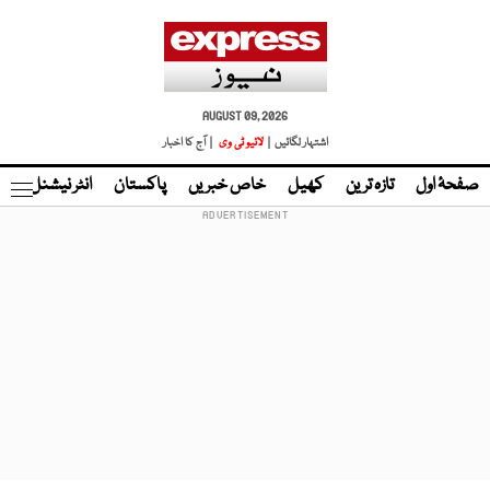
AUGUST 09, 2026
اشتہار لگائیں |
لائیو ٹی وی
| آج کا اخبار
صفحۂ اول
تازہ ترین
کھیل
خاص خبریں
پاکستان
انٹر نیشنل
ٹا