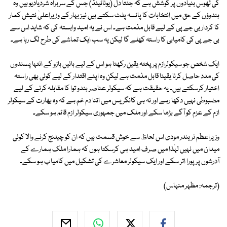
کی ٹھوس بنیادوں پر کوشش ہے کہ جنتا دل (یونائیٹڈ) جس کے سربراہ شردیادیو ہیں وہ
ہندوؤں کے حق میں انتخابات کا پانسہ پلٹ سکتے ہیں نیز بہار کے وزیراعلیٰ نتیش کمار
کا کردار بی جے پی کے لیے قابل مذمت ہے۔ اس نے یہ امید وابستہ کی کہ شاید اس سے
بی جے پی کی کامیابی کا راستہ کھلے گا لیکن یہ سب ایک تماشے کی طرح لگ رہا ہے۔
ایک شخص جو سیکولرازم پر پختہ یقین رکھتا ہو اس کے لیے بائیں بازو کے انتہا پسندوں
کی مدد حاصل کرنا یقینا قابل مذمت ہے لیکن وہ اپنے اقتدار کے لیے کوئی بھی راستہ
اختیار کرسکتے ہیں۔ یہ حقیقت ہے کہ سیکولر عناصر ہندو توا کا مقابلہ کرنے کے لیے
مضبوطی نہیں دکھا رہے اور نہ ہی کانگریس میں اتنا دم خم ہے کہ وہ بھارت کے سیکولر
ازم کے عزم کو آگے بڑھا سکے اور ملک میں جمہوری سیکولر ازم قائم ہو سکے۔
وزیراعظم نریندر مودی اس لحاظ سے خوش قسمت ہیں کہ ان کو چیلنج کرنے والا کوئی
میدان میں نہیں لہٰذا میں صرف امید ہی کرسکتا ہوں کہ ہمارا ملک ہمارے کے
آدرشوں پر پورا اتر سکے اور ایک سیکولر معاشرے کی تشکیل میں کامیاب ہو سکے۔
(ترجمہ: مظہر منہاس)