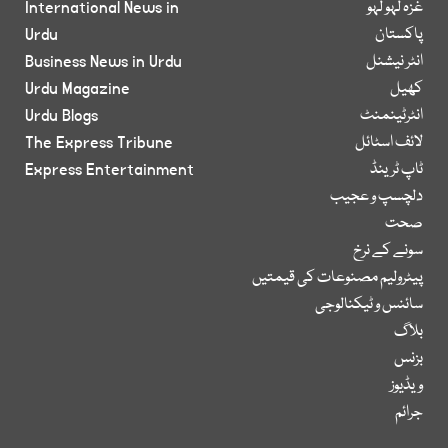
غزہ لہو لہو
International News in
پاکستان
Urdu
انٹر نیشنل
Business News in Urdu
کھیل
Urdu Magazine
انٹرٹینمنٹ
Urdu Blogs
لائف اسٹائل
The Express Tribune
ٹاپ ٹرینڈ
Express Entertainment
دلچسپ و عجیب
صحت
سونے کے نرخ
پیٹرولیم مصنوعات کی قیمتیں
سائنس و ٹیکنالوجی
بلاگ
بزنس
ویڈیوز
جرائم