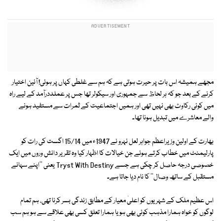
مجھے ہمیشہ اس بات پر حیرت ہوتی ہے کہ ہم سے غلطی کہاں پر ہوئی! آئین اختیار
کرنے کے بعد جو کہ ہر لحاظ سے جمہوری اور سیکولر تھا جس پر عملددرآمد کے لیے راہ
میں کوئی رکاوٹ بھی نہیں تھی اور ہمیں اجتماعیت کے ثمرات سے مستفید ہونے
والے معاشرے میں تبدیل ہونا تھا۔
بھارت کے اولین وزیراعظم جواہر لعل نہرو نے 1947ء میں 15/14 اگست کی رات کو
پارلیمنٹ میں خطاب کرتے ہوئے جن خیالات کا اظہار کیا وہ تقریر دانش وروں میں ایک
خصوصی درجہ حاصل کر چکی ہے جسے Tryst With Destiny یعنی ''اپنے سہانے
مستقبل کے ساتھ وصال'' کا نام دیا جاتا ہے۔
اس عظیم ملک کے شہریوں کو اعلیٰ معیار کے مطابق زندگی بسر کرنا تھی، ہم تمام
لوگوں کو خواہ ہمارا مذہب کوئی بھی ہو یا ہمارا تعلق کسی بھی علاقے سے ہو ہم سب