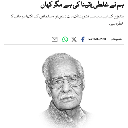
ہم نے غلطی یقینا کی ہے مگر کہاں
ہندوؤں کے لیے سب سے تشویشناک بات دلتوں اور مسلمانوں کے اکٹھا ہو جانے کا
خطرہ ہے۔
کلدیپ نئیر
March 02, 2018