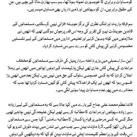
کو مساوات و برابری کا خوبصورت نمونہ ہونا تھا۔ ہم سب بھارت ماتا کے بچے ہیں، جن
کے حقوق برابر ہیں۔ ان کو سہولتیں اور ذمے داریاں بھی مساوی میسر ہیں۔
ہم فرقہ واریت اور تنگ نظری کی ہرگز حوصلہ افزائی نہیں کرسکتے۔ مسلمانوں کے
قائدین جو پنڈت نہرو کی تقریر کی وجہ اس قدر پرجوش ہوگئے تھے کہ انھوں نے
ملازمتوں میں کوٹہ وصول کرنے اور تعلیمی اداروں میں مسلمانوں کے لیے نشستیں
مخصوص کرنے کی پیش کش کو سرے سے ہی مسترد کر دیا۔
آئین ساز اسمبلی میں وزیر داخلہ سردار پٹیل کی طرف سے مسلمانوں کو مختلف
مراعات کی پیش کش جاری تھی لیکن پارلیمنٹ کے دونوں ایوانوں میں انھوں نے برملا
اعلان کر دیا کہ وہ کسی خصوصی سلوک کے حق میں نہیں ہیں۔ لیکن بعد میں انھیں بڑا
افسوس ہوا کہ انھوں نے ایک فراخدلانہ پیش کش کو کیوں مسترد کردیا تھا جب کہ
معاشرے میں پھر عدم مساوات پیدا ہونے لگی ہے۔
قائداعظم محمد علی جناح کے بارے میں کہا جاتا ہے کہ وہ مسلمانوں کے لیے زیادہ
سے زیادہ سہولتوں اور مراعات کا مطالبہ کر رہے تھے لیکن علیحدگی نہیں چاہتے تھے،
مگر کسی نہ کسی مرحلے پر قیام پاکستان کا مطالبہ سامنے آ گیا جس سے مسلمانوں
کے پاؤں اکھڑ گئے۔ لارڈ ماؤنٹ بیٹن سے جب میں نے لندن میں بہت طویل انٹرویو کیا
اس وقت کے وزیراعظم کلیمنٹ ایٹلی نے ماؤنٹ بیٹن کو کہا کہ وہ دیکھیں کے دونوں