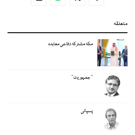
متعلقہ
مکہ مشترکہ دفاعی معاہدہ
’’ جمہوریت‘‘
پسپائی