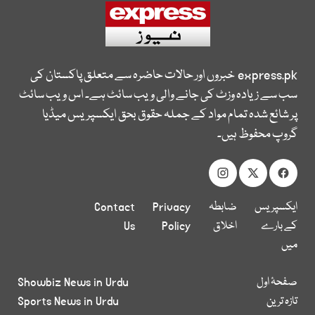
express.pk
خبروں اور حالات حاضرہ سے متعلق پاکستان کی
سب سے زیادہ وزٹ کی جانے والی ویب سائٹ ہے۔ اس ویب سائٹ
پر شائع شدہ تمام مواد کے جملہ حقوق بحق ایکسپریس میڈیا
گروپ محفوظ ہیں۔
ایکسپریس
ضابطہ
Privacy
Contact
کے بارے
اخلاق
Policy
Us
میں
صفحۂ اول
Showbiz News in Urdu
تازہ ترین
Sports News in Urdu