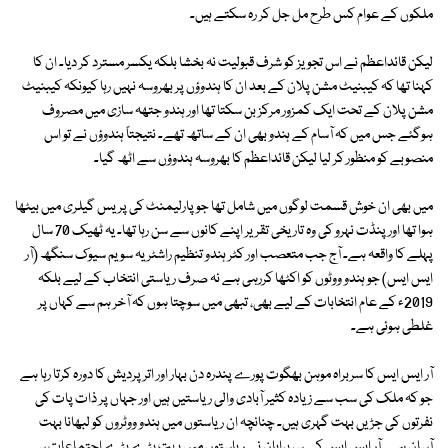
ملکوں کے عوام کس طرح مل جل کر رہ سکتے ہیں۔
لیکن قائداعظم نے اس تجویز کو شرف قبولیت نہ بخشا بلکہ یکسر مسترد کر دیا۔ ان کا
کہنا تھا کہ کیبنیٹ مشن پلان کے بعد ان کا ہندوؤں پر بھروسہ نہیں رہا کیونکہ کیبنیٹ
مشن پلان کے تحت ایک کمزور مرکز بن سکتا تھا اور ہندو جتھہ سازی میں مصروف
ہوگئے جس میں کہ آسام کے ہندو بھی ان کے ساتھ تھے۔ نتیجتاً ہندوؤں نے تو اس
منصوبے کو منظور کر لیا لیکن قائداعظم کا بھروسہ ہندوؤں سے اٹھ گیا۔
میں بھی ان خوش قسمت لوگوں میں شامل تھا جو پارلیمنٹ کی پریس گیلری میں بیٹھا
ہوا تھا اور پنڈت نہرو کی وہ تاریخی تقریر اپنے کانوں سے سن رہا تھا۔ یہ ٹھیک 70 سال
پہلے کا واقعہ ہے۔ آج جب متعصب اور کٹر ہندو تنظیم راشٹریہ سویم سیوک سنگھ (آر
ایس ایس) جو ہندو ووٹوں کو اکٹھا کررہی ہے نہ صرف ریاستی انتخاب کے لیے بلکہ
2019ء کے عام انتخابات کے لیے بھی، تبھی میں سوچتا ہوں کہ آخر ہم سے کہاں پر
غلطی ہوئی ہے۔
آر ایس ایس کا سربراہ موہن بھگوت پورے پندرہ دن بہار اور اتر پردیش کا دورہ کرتا رہا ہے
جو کہ ملک کی سب سے زیادہ کثیر آبادی والی ریاستیں ہیں اور جہاں پر ذات پات کی
نفرتوں کی جڑیں بہت گہری ہیں۔ چنانچہ ان ریاستوں میں ہندو ووٹروں کو لبھانا بہت
آسان ہے۔ آر ایس ایس کے سربراہان نے ریاستوں میں بہت بڑے بڑے اجتماعات سے