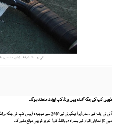
ٹائی دو سنگلز اور ایک ڈبلز پر مشتمل ہوگی
ڈیوس کپ کی جگہ آئندہ برس ورلڈ کپ ایونٹ منعقد ہوگا۔
آئی ٹی ایف کے صدر ڈیوڈ ہیگیرٹی نے 2019 سے مو
میں 16 نمایاں اقوام کے ہمراہ دو وائلڈ کارڈ انٹریز کو بھی موقع ملے گا۔