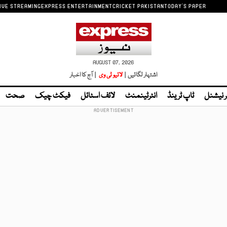
IVE STREAMING
EXPRESS ENTERTAINMENT
CRICKET PAKISTAN
TODAY'S PAPER
AUGUST 07, 2026
اشتہار لگائیں |
لائیو ٹی وی
| آج کا اخبار
ر نیشنل
ٹاپ ٹرینڈ
انٹرٹینمنٹ
لائف اسٹائل
فیکٹ چیک
صحت