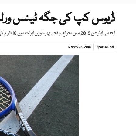
ڈیوس کپ کی جگہ ٹینس ورلڈ 
ابتدائی ایڈیشن 2019 میں متوقع، ہفتے بھر طویل ایونٹ میں 16 اقوام کی ٹیمیں حصہ لیں گی۔
March 03, 2018
Sports Desk