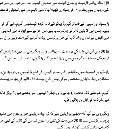
118 سالہ پرانے فارمیٹ پر جاری ایونٹ میں تبدیلی کیلیے خاصے عرصے سے 
کے درمیان ہوم اینڈ اوے کی بنیاد پر کھیلا جاتا ہے، تاہم اس میں تبدیلی کا مطالب
ہے۔ جس میں 3 بلین ڈالر کی پارٹنر شپ ہے، اس حوالے سے ایونٹ میں 
میں انھوں نے فٹبال ورلڈ کپ کی طرز پر ٹینس ایونٹ کرانے کے منصوبے پر ان سے 
2015 میں آئی ٹی ایف کی صدارت سنبھالنے والے ہیگیریٹی نے بھی تبدیلیوں 
7 یوم تک منعقد ہوگا، جس میں 3،3 ٹیموں کے 6 گروپ ترتیب دیے جائیں گے۔
راؤنڈ روبن فارمیٹ میں مقابلوں کے بع
سنگلز اور ایک ڈبلز پر مشتمل ہوگی جس طرح بیسٹ آف فائیو کی بجائے بیسٹ 
گروپ مرحلے تک م
میں شرکت کی اہل بن جائیں گی۔
ہیگیریٹی نے کہا کہ مجھے پورا یقین ہے کہ نیا ایونٹ یقینی طور پر عوام میں مق
پر پلیئر کونسل سے 2016 میں بات کی تھی اور انھوں نے اس کی 
کامیاب بنانے کیلیے کوشاں رہیں گے۔