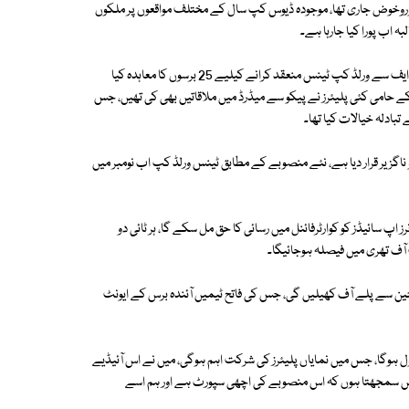
غوروخوض جاری تھا، موجودہ ڈیوس کپ سال کے مختلف مواقعوں پر ملکوں
ہ اب پورا کیا جارہا ہے۔
بارسلونا اور اسپین کے فٹبالر گیرارڈ پیکو کے قائم کردہ کوسموس گروپ نے آئی ٹی ایف سے ورلڈ کپ ٹینس منعقد کرانے کیلیے 25 برسوں کا معاہدہ کیا
تبدیلی کے حامی کئی پلیئرز نے پیکو سے میڈرڈ میں ملاقاتیں بھی کی تھیں، جس
تبادلہ خیالات کیا تھا۔
کو ناگزیر قرار دیا ہے، نئے منصوبے کے مطابق ٹینس ورلڈ کپ اب نومبر میں
د ہر گروپ کی فاتح 6 ٹیمیں اور دو بہترین رنرز اپ سائیڈز کو کوارٹرفائنل میں رسائی کا حق مل سکے گا، ہر ٹائی دو
آف تھری میں فیصلہ ہوجائیگا۔
حدود رہ جانے والی دیگر 8 ٹیمیں اسی ہفتے میں 8 زونل فاتحین سے پلے آف کھیلیں گی، جس کی فاتح ٹیمیں آئندہ برس کے ایونٹ
بول ہوگا، جس میں نمایاں پلیئرز کی شرکت اہم ہوگی، میں نے اس آئیڈیے
تائید کی تھی، میں سمجھتا ہوں کہ اس منصوبے کی اچھی سپورٹ ہے اور ہم اسے