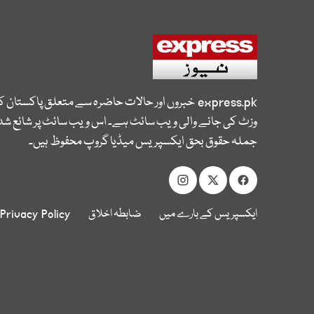
express.pk
خبروں اور حالات حاضرہ سے متعلق پاکستان 
وزٹ کی جانے والی ویب سائٹ ہے۔ اس ویب سائٹ پر شائع شدہ
جملہ حقوق بحق ایکسپریس میڈیا گروپ محفوظ ہیں۔
ایکسپریس کے بارے میں
ضابطہ اخلاق
Privacy Policy