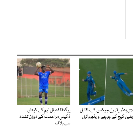
دی ہنڈریڈ: ول جیکس کے ناقابل
یوگنڈا فٹبال ٹیم کے کپتان
یقین کیچ کے چرچے، ویڈیو وائرل
ڈکیتی مزاحمت کے دوران تشدد
سے ہلاک