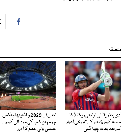
متعلقہ
’دی ہنڈریڈ‘ ٹی ٹوئنٹی ریکارڈ کا
لندن نے 2029 ورلڈ ایتھلیٹکس
حصہ کیوں؟ بٹلر کے تاریخی اعزاز
چیمپئن شپ کی میزبانی کیلیے
کے بعد بحث چھڑ گئی
حتمی بولی جمع کرا دی