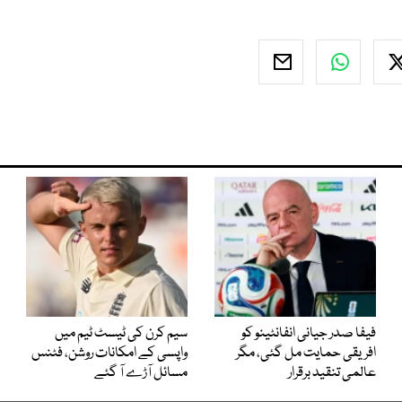
فیفا صدر جیانی انفانٹینو کو
سیم کرن کی ٹیسٹ ٹیم میں
افریقی حمایت مل گئی، مگر
واپسی کے امکانات روشن، فٹنس
عالمی تنقید برقرار
مسائل آڑے آ گئے