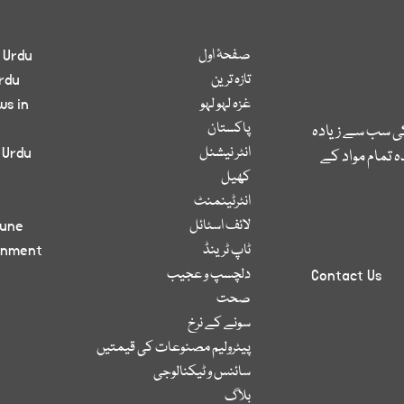
صفحۂ اول
 Urdu
تازہ ترین
rdu
غزہ لہو لہو
ws in
پاکستان
کی سب سے زیادہ
انٹر نیشنل
 Urdu
 تمام مواد کے
کھیل
انٹرٹینمنٹ
لائف اسٹائل
bune
ٹاپ ٹرینڈ
inment
دلچسپ و عجیب
Contact Us
صحت
سونے کے نرخ
پیٹرولیم مصنوعات کی قیمتیں
سائنس و ٹیکنالوجی
بلاگ