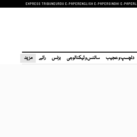
EXPRESS TRIBUNE
URDU E-PAPER
ENGLISH E-PAPER
SINDHI E-PAPER
L
دلچسپ و عجیب
سائنس و ٹیکنالوجی
بزنس
رائے
مزید