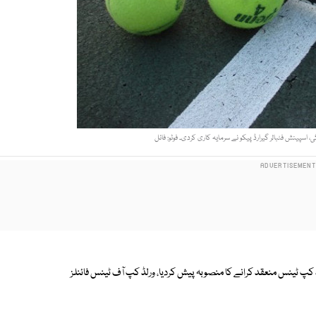
، اسپینش فٹبالر گیرارڈ پیکو نے سرمایہ کاری کردی۔ فوٹو: فائل
جودہ ڈیوس کپ کی جگہ ورلڈ کپ ٹینس منعقد کرانے کا منصوبہ پیش کردیا، ورلڈ کپ آف ٹینس فائنلز