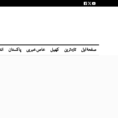
صفحۂ اول
تازہ ترین
کھیل
خاص خبریں
پاکستان
انٹ