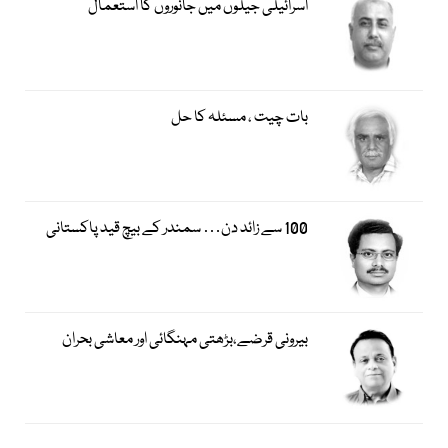
اسرائیلی جیلوں میں جانوروں کا استعمال
بات چیت ، مسئلہ کا حل
100 سے زائد دن… سمندر کے بیچ قید پاکستانی
بیرونی قرضے،بڑھتی مہنگائی اور معاشی بحران