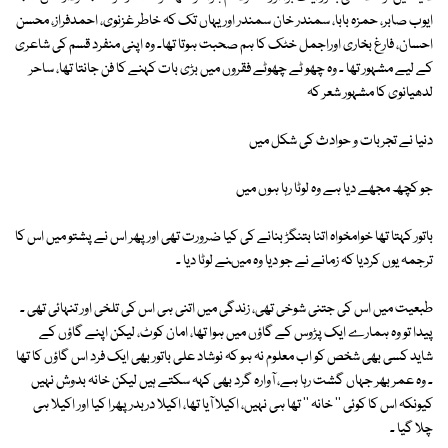
ایوب صابر، حمزہ بابا، سمندر خان سمندر اور یہاں تک کہ خاطر غزنوی، احمدفراز، محسن
احسان، فارغ بخاری اوراجمل خٹک کا ہم صحبت ہوتا تھا۔ وہ اپنی منفرد قسم کی شاعری
کے لیے مشہور تھا ۔ وہ چھو ٹے چھوٹے فقروں میں بڑی بات کہنے کا فن جانتا تھا، ساحر
لدھیانوی کا مشہور شعر کہ
دنیا نے تجربات و حوادث کی شکل میں
جو کچھ مجھے دیا ہے وہ لوٹا رہا ہوں میں
باتور کہتا تھا خوامخواہ اتنا بتنگڑ بنانے کی کیا ضرورت تھی اور پھر اس نے پشتو میں اس کا
ترجمہ یوں کردیا کہ زمانے نے جو دیا وہ میںنے لوٹا دیا ۔
طبعیت میں اس کی جتنی شوخی تھی، زندگی میں اتنی ہی اس کی تلخی اور تنہائی تھی ۔
پیدا تو وہ ہمارے ایک پڑوس کے گاؤں میں ہوا تھا، امان کوٹ، لیکن اپنے گاؤں کے
شاید کسی بھی شخص کو اب معلوم نہ ہو کہ نوشاد علی باتور بھی ایک فرد اس گاؤں کا تھا
۔ وہ عمر بھر جہاں گشت رہا ہے، آوارہ گرد بھی کہہ سکتے ہیں لیکن خانہ بدوش نہیں
کیونکہ اس کا کوئی '' خانہ '' تھا ہی نہیں، اکیلا آیا تھا، اکیلا دربدر پھرا کیا اور اکیلا ہی
چلا گیا ۔