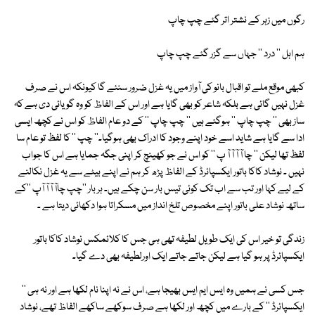
رگوں میں زہر کے نشتر اتر گئے چپ چاپ
ہم اہل '' درد '' جہاں سے گزر گئے چپ چاپ
کبھی موقع ملے تو اقبال بانو کی آواز میں یہ غزل ضرور سنئے گا کیونکہ اس نے صرف
غزل نہیں گائی ہے بلکہ شاعر کو بھی گایا ہے اور اس کے الفاظ کو وہ گویائی دی ہے کہ
ساز بھی '' چپ چاپ '' ہوگئے ہیں '' چپ چاپ '' کے دو عام الفاظ کو اس نے کچھ ایسی
ادا سے گایا ہے شاید اسے خود اپنے وجود کا ادراک بھی ہوگیا۔'' چپ '' کا لفظ تو عام سا
لفظ تھا لیکن '' چا آ آ آ آ پ '' کو اس نے جو کھینچ کر اپنی جگہ جمایا ہے اس کا جواب
نہیں ۔ نوشاد کاکا باتور ایکسپائرڈ کے الفاظ پڑھ کر ہم نے اپنے بیٹے سے یہ غزل نکالنے
کے لیے کہا اور تب سے اب تک کوئی تیس بار سن چکے ہیں۔ ہر بار ''چپ چاآ آ آ آپ ''کے
ساتھ نوشاد علی باتور اپنے مخصوص تلخ انداز میں مسکراتا ہوا دکھائی دیتا ہے ۔
زندگی تو خیر اس کی ایک طویل لطیفہ تھی ہی جس کا کلائمکس نوشاد کاکا باتور
ایکسپائرڈ پر ہو گیا ہے لیکن جاتے جاتے ایک اورلطیفہ بھی دے گیا۔
جس کسی نے ہمیں وہ ایس ایم ایس بھیجا ہے، اس نے نہ اپنا نام لکھا ہے اور نہ ہی ''
ایکسپائرڈ '' کے بارے میں کچھ اور لکھا ہے صرف سوکھے ساکھے الفاظ تھے، نوشاد