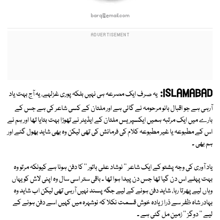
barq@email.com
ISLAMABAD:
یہ صرف ایک مصرعہ ہی نہیں بلکہ پوری غزلہے، یہ آج بہت یاد
آرہی ہے جو اقبال بانو مرحومہ نے گائی ہے اور ملتان کے کسی شاعر کی ہے جس کے
بارے میں ایک مرتبہ ہمیں ایکسپریس ملتان کے ایڈیٹر نے تھوڑا بہت بتایا تھا اور ہم نے
اس کے مطبوعہ یا غیر مطبوعہ کلام کی فرمائش کی تھی لیکن وہ بھی شاید بھول گئے اور
ہم بھی ۔
یاد آوری کی وجہ پشتو کے ایک شاعر '' نوشاد علی باتور '' کا دفن ہونا ہے کیونکہ مرتو وہ
بہت پہلے اس دن گیا تھا جس دن پیدا ہوا تھا ۔ باقی ستر اسی سال وہ اپنی لاش کو یہاں
وہاں لیے پھرتا رہا، شاید دفن ہونے کے لیے جگہ پسند نہیں آرہی تھی لیکن اب شاید وہ
بہادر شاہ ظفر سے ذرا زیادہ خوش قسمت نکلا کہ نوشہرہ میں کہیں اسے دفن ہونے کے
لیے '' دوگز '' زمین مل گئی ہے ۔