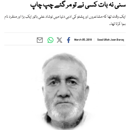
سنی نہ بات کسی نے تو مر گئے چپ چاپ
ایک وقت تھا کہ مشاعروں اور پشتو کی ادبی دنیا میں نوشاد علی باتور ایک بڑا اور منفرد نام
ہوا کرتا تھا۔
March 05, 2018
Saad Ulllah Jaan Baraq