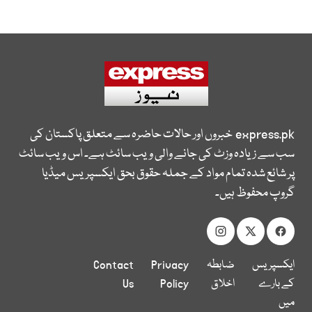
express.pk
خبروں اور حالات حاضرہ سے متعلق پاکستان کی
سب سے زیادہ وزٹ کی جانے والی ویب سائٹ ہے۔ اس ویب سائٹ
پر شائع شدہ تمام مواد کے جملہ حقوق بحق ایکسپریس میڈیا
گروپ محفوظ ہیں۔
ایکسپریس
ضابطہ
Privacy
Contact
کے بارے
اخلاق
Policy
Us
میں