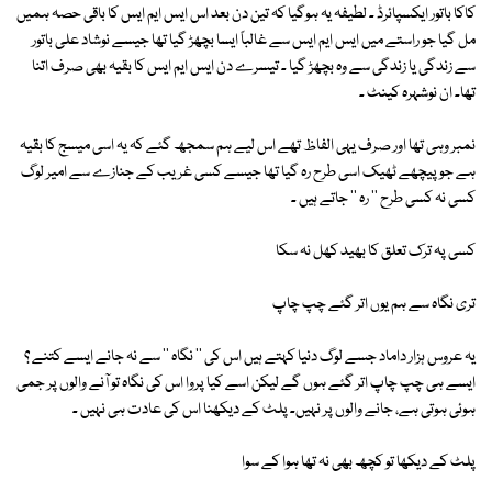
کاکا باتور ایکسپائرڈ ۔ لطیفہ یہ ہوگیا کہ تین دن بعد اس ایس ایم ایس کا باقی حصہ ہمیں
مل گیا جو راستے میں ایس ایم ایس سے غالباً ایسا بچھڑ گیا تھا جیسے نوشاد علی باتور
سے زندگی یا زندگی سے وہ بچھڑ گیا ۔ تیسرے دن ایس ایم ایس کا بقیہ بھی صرف اتنا
تھا۔ ان نوشہرہ کینٹ ۔
نمبر وہی تھا اور صرف یہی الفاظ تھے اس لیے ہم سمجھ گئے کہ یہ اسی میسج کا بقیہ
ہے جو پیچھے ٹھیک اسی طرح رہ گیا تھا جیسے کسی غریب کے جنازے سے امیر لوگ
کسی نہ کسی طرح '' رہ '' جاتے ہیں ۔
کسی پہ ترک تعلق کا بھید کھل نہ سکا
تری نگاہ سے ہم یوں اتر گئے چپ چاپ
یہ عروس ہزار داماد جسے لوگ دنیا کہتے ہیں اس کی '' نگاہ '' سے نہ جانے ایسے کتنے ؟
ایسے ہی چپ چاپ اتر گئے ہوں گے لیکن اسے کیا پروا اس کی نگاہ تو آنے والوں پر جمی
ہوئی ہوتی ہے، جانے والوں پر نہیں۔ پلٹ کے دیکھنا اس کی عادت ہی نہیں ۔
پلٹ کے دیکھا تو کچھ بھی نہ تھا ہوا کے سوا