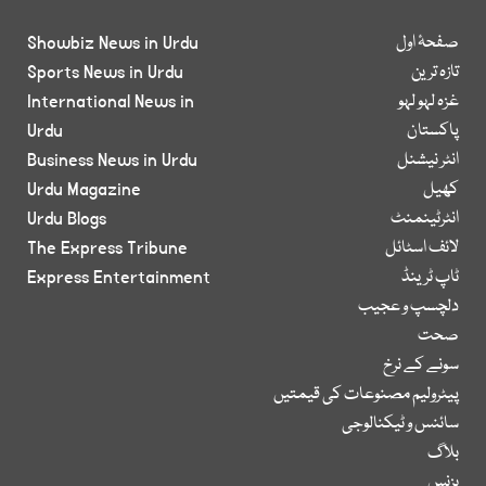
صفحۂ اول
Showbiz News in Urdu
تازہ ترین
Sports News in Urdu
غزہ لہو لہو
International News in
پاکستان
Urdu
انٹر نیشنل
Business News in Urdu
کھیل
Urdu Magazine
انٹرٹینمنٹ
Urdu Blogs
لائف اسٹائل
The Express Tribune
ٹاپ ٹرینڈ
Express Entertainment
دلچسپ و عجیب
صحت
سونے کے نرخ
پیٹرولیم مصنوعات کی قیمتیں
سائنس و ٹیکنالوجی
بلاگ
بزنس