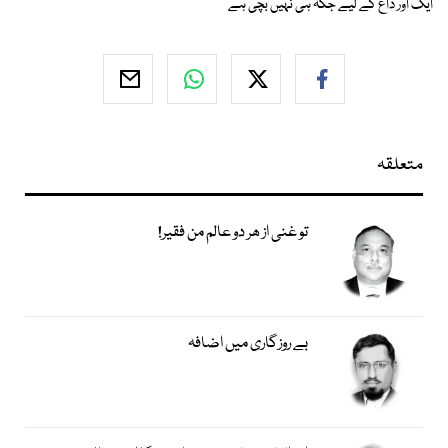
ایک اور داغ کے لیے جگہ ہی نہیں بچی ہے
متعلقہ
تو غنی از ھر دو عالم من فقیر!
بے روزگاری میں اضافہ