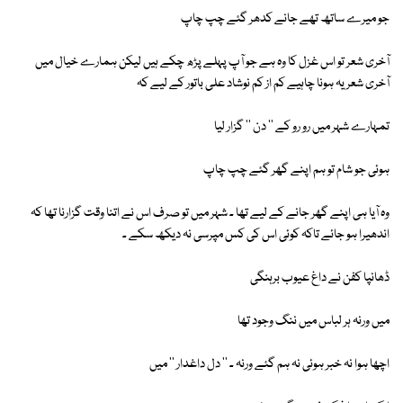
جو میرے ساتھ تھے جانے کدھر گئے چپ چاپ
آخری شعر تو اس غزل کا وہ ہے جو آپ پہلے پڑھ چکے ہیں لیکن ہمارے خیال میں
آخری شعر یہ ہونا چاہیے کم از کم نوشاد علی باتور کے لیے کہ
تمہارے شہر میں رو رو کے '' دن '' گزار لیا
ہوئی جو شام تو ہم اپنے گھر گئے چپ چاپ
وہ آیا ہی اپنے گھر جانے کے لیے تھا ۔ شہر میں تو صرف اس نے اتنا وقت گزارنا تھا کہ
اندھیرا ہو جائے تاکہ کوئی اس کی کس مپرسی نہ دیکھ سکے ۔
ڈھانپا کفن نے داغ عیوب برہنگی
میں ورنہ ہر لباس میں ننگ وجود تھا
اچھا ہوا نہ خبر ہوئی نہ ہم گئے ورنہ ۔ '' دل داغدار '' میں