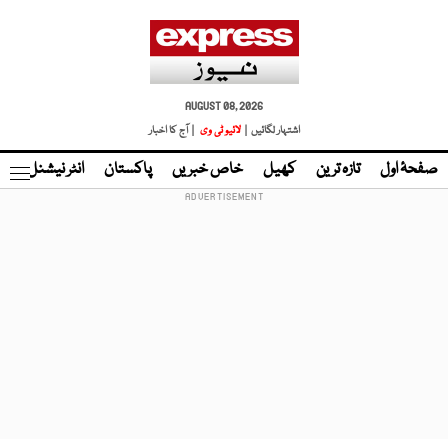
AUGUST 08, 2026
اشتہار لگائیں |
لائیو ٹی وی
| آج کا اخبار
صفحۂ اول
تازہ ترین
کھیل
خاص خبریں
پاکستان
انٹر نیشنل
ٹا