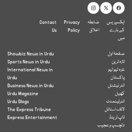
ایکسپریس
ضابطہ
Privacy
Contact
کے بارے
اخلاق
Policy
Us
میں
صفحۂ اول
Showbiz News in Urdu
تازہ ترین
Sports News in Urdu
غزہ لہو لہو
International News in
پاکستان
Urdu
انٹر نیشنل
Business News in Urdu
کھیل
Urdu Magazine
انٹرٹینمنٹ
Urdu Blogs
لائف اسٹائل
The Express Tribune
ٹاپ ٹرینڈ
Express Entertainment
دلچسپ و عجیب