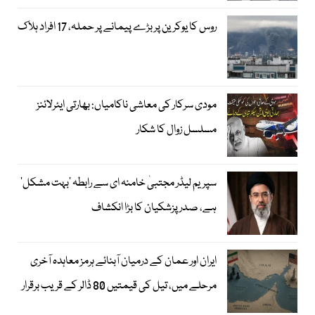
روس کا یوکرین پر بڑے پیمانے پر حملہ، 17 افراد ہلاک
مودی سرکار کی معاشی ناکامیاں: بھارتی ایئرلائنز
مسلسل زوال کا شکار
سپریم لیڈر مجتبیٰ خامنہ ای سے رابطہ ’بہت مشکل‘
ہے، صدر پزشکیان کا بڑا انکشاف
ایران اور عمان کے درمیان آبنائے ہرمز معاہدہ آخری
مرحلے میں، تیل کی قیمتیں 80 ڈالر کے قریب برقرار