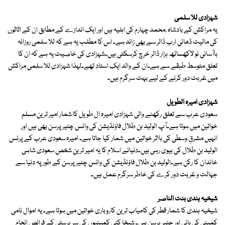
شہزادی للا سلمی
یہ مراکش کے بادشاہ ،محمد چہارم کی اہلیہ ہیں اور ایک اندازے کے مطابق ان کے اثاثوں
کی مالیت ڈھائی ارب ڈالر سے بھی زائد ہے۔ اس کا مطلب یہ ہے کہ للا سلمیٰ روزانہ
باآسانی نو لاکھساٹھ ہزار ڈالر خرچ کرسکتی ہیں۔شہزادی کی خاصیت یہ ہے کہ ان کا
تعلق متوسط طبقے سے ہے۔ان کے والد ایک استاد تھے۔لہذا شہزادی للا سلمی مراکش
میں غربت دور کرنے کے لیے بہت سرگرم ہیں۔
شہزادی امیرہ الطویل
سعودی عرب سے تعلق رکھنے والی شہزادی امیرہ ال طویل کا شمار امیر ترین مسلم
خواتین میں ہوتا ہے۔آپ الولید بن طلال فاؤنڈیشن کی وائس چئیرپرسن بھی ہیں اور
انہیں مشرقِ وسطیٰ کی بااثر خواتین میں شمار کیا جاتا ہے۔ امیرہ سعودی عرب کے پرنس
الولید بن طلال کی بیوی رہی ہیں۔دنیائے اسلام کا یہ امیر ترین شخص سعودی شاہی
خاندان کا رکن ہے۔الولید بن طلال فاؤنڈیشن کی وائس چئیرپرسن کے طور پہ دنیا سے
جہالت و غربت دور کرے کی خاطر سرگرم عمل ہیں۔
شیخیہ ہندی بنت الناصر
شیخیہ ہندی کا شمار قطر کی کامیاب ترین کاروباری خواتین میں ہوتا ہے۔ یہ اموال نامی
کمپنی کی بانی اور چئیر پرسن ہیں۔ شیخا کئی کمپنیوں کی سرپرستی کے فرائص انجام