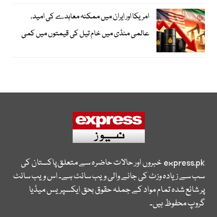
امریکا اور ایران میں ممکنہ معاہدے کی امید،
عالمی منڈی میں خام تیل کی قیمتوں میں کمی
express.pk
خبروں اور حالات حاضرہ سے متعلق پاکستان کی
سب سے زیادہ وزٹ کی جانے والی ویب سائٹ ہے۔ اس ویب سائٹ
پر شائع شدہ تمام مواد کے جملہ حقوق بحق ایکسپریس میڈیا
گروپ محفوظ ہیں۔