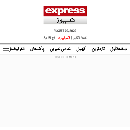
AUGUST 06, 2026
اشتہار لگائیں |
لائیو ٹی وی
| آج کا اخبار
صفحۂ اول
تازہ ترین
کھیل
خاص خبریں
پاکستان
انٹر نیشنل
ٹا