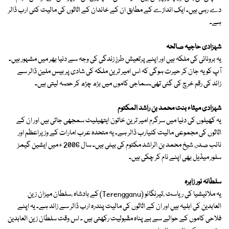
دے رہی ہیں۔ ایک اندازے کے مطابق ان کے خاندان کے اثاثوں کی مالیت کئی ارب ڈالر
ہے۔
شہزادی حاجیہ صالحہ
یہ برونائی کی ملکہ ہیں اور اپنے پرتعیش طرزِ زندگی کی وجہ سے دنیا بھر میں مشہور ہیں۔
آپ کو یہ جان کر حیرت ہوگی کہ اس امیر ترین ملکہ کی شادی پر بیس ملین ڈالر سے
زائد کی رقم خرچ کی گئی تھی۔سماجی کاموں میں بڑھ چڑھ کر حصہ لیتی ہیں۔
شہزادی میثاء بنت محمد بن راشد المکتوم
یہ کھیلوں کی دنیا میں سرگرم امیر ترین خاتون ایتھیلیٹ سمجھی جاتی ہیں اور ان کے
اثاثوں کی مجموعی مالیت کئیارب ڈالر ہے۔ یہ متحدہ عرب امارات کے وزیراعظم اور
نائب صدر، شیخ محمد بن الراشد مکتوم کی بیٹی ہیں۔ سال 2006 ء میں ایشین گیمز
سلور میڈیل بھی اپنے نام کر چکی ہیں۔
سلطانہ نور زاہرہ
یہ ملائیشیا کی ریاست ،تیرنگانو (Terengganu) کے بادشاہ ،سلطان میزان زین
العابدین کی اہلیہ ہیں اور ان کے اثاثوں کی مالیت پندرہ ارب ڈالر سے زائد ہے۔ یہ اپنے
فلاحی کاموں کے حوالے سے بے پناہ مقبولیت رکھتی ہیں ۔ اس وقت سلطان زین العابدین