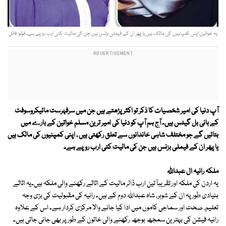
یہ خواتین اپنی کمپنیوں کی مالک ہیں یا پھر ان کے فیملی بزنس ہیں جن کی مالیت کئی ارب روپے ہے۔ فوٹو: فائل
آپ دنیا کی امیر شخصیات کا ذکر تو اکثر پڑھتے ہیں جن میں سرفہرست مائیکروسوفٹ
کے بانی بل گیٹس ہیں۔ آج ہم آپ کو دنیا کی امیر ترین مسلم خواتین کے بارے میں
بتائیں گے جو مختلف شاہی خاندانوں سے تعلق رکھتی ہیں ، اپنی کمپنیوں کی مالک ہیں
یا پھر ان کے فیملی بزنس ہیں جن کی مالیت کئی ارب روپے ہے۔
ملکہ رانیہ ال عبداللہ
یہ اردن کی ملکہ اور تقریباً تین ارب ڈالر مالیت کے اثاثے رکھنے والی ملکہ ہیں۔یہ اثاثے
بنیادی طور پہ ان کے شوہر، شاہ عبداللہ دوم کے ہیں۔ رانیہ کی مقبولیت کی بڑی وجہ
تعلیم, صحت اور سماجی کاموں میں ادا کیا جانے والا مرکزی کردار ہے۔ اس کے علاوہ
رانیہ فیشن کی بہترین سمجھ بوجھ رکھنے والی خاتون کے طور پر بھی جانی جاتی ہیں۔