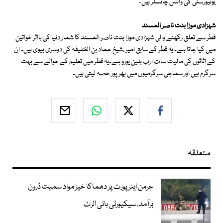
یونیورسٹی کی وائس چانسلر ہیں-
شہزادی موزا بنت ناصر المسند
قطر سے تعلق رکھنے والی شہزادی موزا بنت ناصر المسند کا شمار دنیا کی بااثر خواتین
میں کیا جاتا ہے۔ یہ قطر کے سابق امیر ،شیخ حماد بن الخلیفہ کی دوسری بیوی ہیں۔ ان
کے اثاثوں کی مالیت سات ارب بلین یورو ہے۔یہ قطر میں تعلیم کے حوالے سے بہت
سرگرم ہیں اور سماجی سرگرمیوں میں بھرپور حصہ لیتی ہیں۔
متعلقہ
جرمن ایئرپورٹ پر دھماکا خیز مواد سمیت ڈرون
برآمد، سیکیورٹی ہائی الرٹ