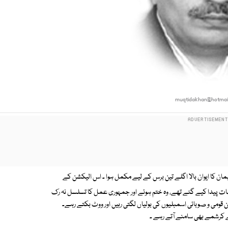
muqtidakhan@hotmai
ے۔ پارلیمان کا ایوان بالا اگلے تین برس کے لیے مکمل ہوا ۔ اس الیکشن کے
ات پیدا کیے گئے تھے، وہ ختم ہوئے اور جمہوری عمل کا تسلسل نہ رک
 قومی و صوبائی اسمبلیوں کی بولیاں لگتی رہیں اور ووٹ بکتے رہے۔
 کے کرشمے بھی سامنے آتے رہے ۔