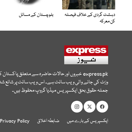
دہشت گردی کے خلاف فیصلہ
بلوچستان کے مسائل
کن معرکہ
express.pk
خبروں اور حالات حاضرہ سے متعلق پاکستان 
وزٹ کی جانے والی ویب سائٹ ہے۔ اس ویب سائٹ پر شائع شدہ
جملہ حقوق بحق ایکسپریس میڈیا گروپ محفوظ ہیں۔
ایکسپریس کے بارے میں
ضابطہ اخلاق
Privacy Policy