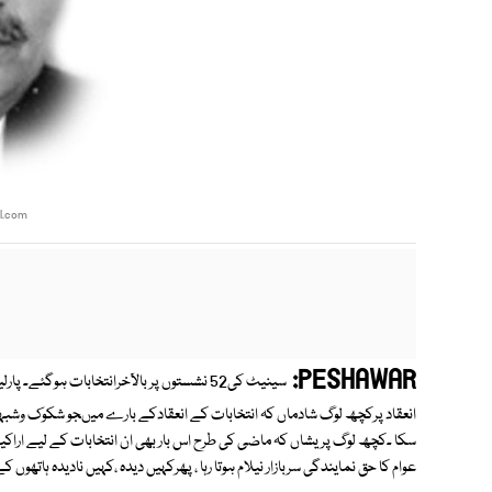
l.com
PESHAWAR:
سینیٹ کی52 نشستوں پر بالآخرانتخابات ہوگئ
انعقاد پرکچھ لوگ شادماں کہ انتخابات کے انعقادکے بارے میںجو شکوک وشبہ
سکا ۔کچھ لوگ پریشاں کہ ماضی کی طرح اس بار بھی ان انتخابات کے لیے اراکین
عوام کا حق نمایندگی سربازار نیلام ہوتا رہا ، پھرکہیں دیدہ ،کہیں نادیدہ ہاتھوں