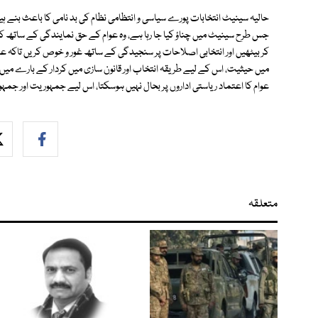
حالیہ سینیٹ انتخابات پورے سیاسی و انتظامی نظام کی بد نامی کا باعث بنے ہیں،
جس طرح سینیٹ میں چناؤ کیا جا رہا ہے، وہ عوام کے حق نمایندگی کے ساتھ ک
کر بیٹھیں اور انتخابی اصلاحات پر سنجیدگی کے ساتھ غور و خوص کریں تاکہ عام
میں حیثیت، اس کے لیے طریقہ انتخاب اور قانون سازی میں کردار کے بارے میں ص
عوام کا اعتماد ریاستی اداروں پر بحال نہیں ہوسکتا، اس لیے جمہوریت اور جمہ
متعلقہ