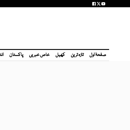
صفحۂ اول
تازہ ترین
کھیل
خاص خبریں
پاکستان
انٹ