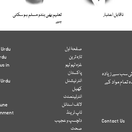
ناقابل اعتبار
تعلیم بھی ہندو مسلم ہو سکتی
ہے
صفحۂ اول
 Urdu
تازہ ترین
rdu
غزہ لہو لہو
ws in
پاکستان
کی سب سے زیادہ
انٹر نیشنل
 Urdu
 تمام مواد کے
کھیل
انٹرٹینمنٹ
لائف اسٹائل
bune
ٹاپ ٹرینڈ
inment
دلچسپ و عجیب
Contact Us
صحت