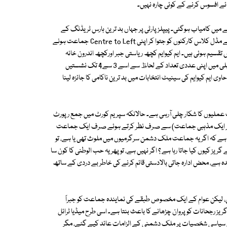
ے افسوس کرنے کے کوئی چارہ نہیں۔
میں سے دس نشستیں حاصل کرنے میں کامیاب ہوگئی۔ پیپلز پارٹی پر جہاں بد ترین ہارس ٹریڈنگ کے
الزامات لگے ہیں، وہیں اس نے کرشناکماری، رضا ربانی اور مولابخش چانڈیو جیسے مڈل کلاس کارکنوں کو جتوا کر اپنی Centre to Left جماعت ہونے
 تقسیم ہوئی ہیں۔ ایم کیوایم کچھ ریاستی جبر اورکچھ اندرون خانہ
چپقلشوں کے باعث صرف ایک نشست حاصل کرسکی ۔ حالانکہ صوبائی اسمبلی میں اپنی عددی تعداد کے لحاظ سے اسے 3 سے4 تک نشستیں
ربن سندھ کی سیاست پر حاوی ایم کیوایم کی سینیٹ انتخابات میں بد ترین ناکامی کا جائزہ لینا
عملیوں کا شکار چلی آرہی ہے۔ حالانکہ سپریم کورٹ میں جمع رپورٹ
طور پر ایک مذہبی جماعت) سے صرف نظر کرتے ہوئے صرف ایک جماعت
 یہ ہے کہ اگر یہ جماعت ملک دشمن سرگرمیوں میں ملوث تھی یا ہے، تو
کیوں کیا جاتا رہا ہے ؟ اگر نہیں ہے، تو پھر یہ حب الوطنی کا کون سا
ہے، محض ادارہ جاتی بالادستی قائم کرنے کی خاطر بے دردی کے ساتھ
اض نہیں، لیکن عوام کے ایک مخصوص طبقے کی نمایندہ جماعت کو جبراً
رجحانات کو پروان چڑھانے کا باعث بنتا ہے۔ اسی طرح میڈیا ٹرائل
ئی سیاسی شخصیات پر ملک دشمنی کے الزامات عائد کیے گئے، مگر