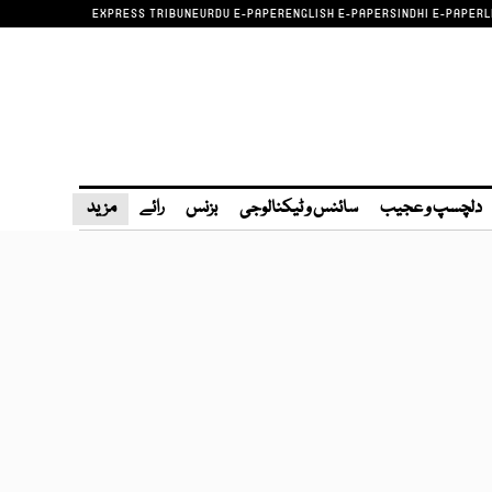
EXPRESS TRIBUNE
URDU E-PAPER
ENGLISH E-PAPER
SINDHI E-PAPER
L
دلچسپ و عجیب
سائنس و ٹیکنالوجی
بزنس
رائے
مزید