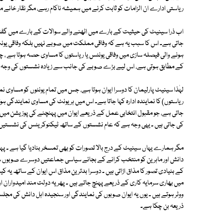
ریاستی ادارے ان الزامات کو ثابت کرنے میں ہمیشہ ناکام رہے، مگر نقار خانے می
اب ذرا سینیٹ کی حیثیت کے بارے میں اٹھنے والے سوالات کے بارے میں گفتگو ک
جاتی ہے۔ اس کا سبب یہ ہے کہ وفاقی مملکت میں صوبے نہیں بلکہ وفاقی یون
ہونے والی فیصلہ سازی میں وفاقی یونٹس یا ریاستوں کا مساوی حصہ ہوتا ہے ، 
کے مطابق ہوتی ہے، اس لیے بڑے صوبے کی جانب سے زیادہ نشستوں کی وجہ 
لہٰذا سینیٹ پارلیمان کا دوسرا ایوان ہوتا ہے، جس میں تمام یونٹوں کو مساوی 
ریاستوں) کا نمایندہ ادارہ کہا جاتا ہے۔ اس میں ہر یونٹ کی مساوی نمایندگی 
جاتی ہے، جو مقبول انتخابی عمل کے ذریعے ایوان میں پہنچنے کی پوزیشن میں ن
کی جاتی ہیں ۔ یہی وجہ ہے کہ عام نشستوں کے ساتھ ٹیکنوکریٹس کی نشستیں
مگر ہمارے یہاں سینیٹ کے درج بالا تصورات کو بھی تمسخر بنادیا گیا ہے ۔ پہل
دانش اور ماہرین کو منتخب کرانے کے بجائے سیاسی جماعتیں دوسرے صوبوں سے ت
کے بنیادی تصور کا مذاق اڑاتی ہیں ۔ دوسرا بدترین مذاق اس ایوان کے ساتھ یہ کیا
میں بھاری سرمایہ کاری کے ذریعے پہنچ جاتے ہیں ۔ پھر یہ دولت مند امیدواران
ووٹر ہوتے ہیں ۔ یوں یہ ایوان صوبوں کی نمایندگی اور سنجیدہ اہل دانش کی مج
ذریعہ بن چکا ہے۔