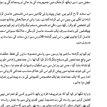
سجتی ہے، اسے دیکھ کر ملک میں جمہوریت کی بد حالی اور پسماندگی پر سوائ
اب سندھ کا رخ کرتے ہیں، جہاں پیپلز پارٹی 12
کے تشخص کو برقرار رکھا ہے۔ باقی دو نشستیں مسلم لیگ(ف) اور ایم کیو ایم میں
حاصل کرنا چاہیے تھیں ۔ اس لیے گزشتہ 30برس سے ا
ضروری ہے۔
ایم کیو ایم گزشتہ ساڑھے چار برسوں سے ریاستی منصوبہ سازوں کی غلط حکمت 
میں پانچ جماعتوں کے مسلح ونگزکا ذکر کیا گیا تھا ۔ ان جماعتوں (خاص 
کو نشانہ بنایا گیا ۔ جس نے روز اول ہی سے شکوک و شبہات کو جنم دیا ۔ سوال
اس کے شواہد عدلیہ میں پیش کرکے اس کے خلاف مناسب عدالتی کارروائی سے گریز 
انداز ہے کہ ایک جماعت جو ایک مخصوص کمیونٹی کی بڑے پیمانے پر نمایندہ 
کچل دیا جائے ۔
بارہا یہ لکھا اور کہا گیا کہ جرائم پیشہ افراد پر ہاتھ ڈالنے پر کسی کو اعتر
تحلیل کرنے سے ریاست کی رٹ مضبوط نہیں کمزور پڑتی ہے۔ یہ عمل ریاست گریز 
کے بھی انتہائی منفی اثرات مرتب ہوتے ہیں ۔ یہ بھی طے ہے کہ ماضی میں ک