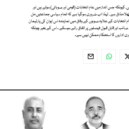
 کیونکہ جس انداز میں عام انتخابات (قومی اور صوبائی) ہوتے ہیں اور
ھلا مذاق ہے ، لہٰذا اب ضروری ہوگیا ہے کہ تمام سیاسی جماعتیں مل
 انتخابات کے علاوہ صوبوں کے وفاق میں نمایندہ اس ایوان کی پارلیمان
ائب اور قابل قبول فیصلوں پر اتفاق رائے ہوسکے ۔ اس کے بغیر چونکہ
وری اداروں کا استحکام ممکن نہیں ہے۔