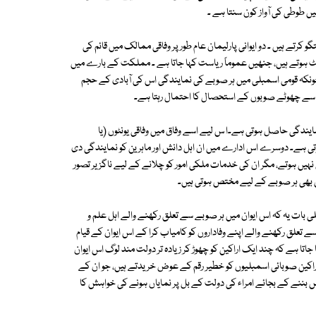
ں طوطی کی آواز کون سنتا ہے ۔
رتے ہیں ۔ دو ایوانی پارلیمان عام طورپر وفاقی ممالک میں قائم کی
ٹ ہوتے ہیں، جنھیں عموماً ریاست کہا جاتا ہے ۔ مملکت کے بارے میں
چونکہ قومی اسمبلی میں ہر صوبے کی نمایندگی اس کی آبادی کے حجم
سے چھوٹے صوبوں کے استحصال کا احتمال رہتا ہے۔
نمایندگی حاصل ہوتی ہے۔ا س لیے اسے وفاق میں وفاقی یونٹوں (یا
ہوتی ہے۔ دوسرے اس ادارے میں ان اہل دانش اور ماہرین کو نمایندگی دی
ہیں ہوتے، مگر ان کی خدمات ملکی امور کو چلانے کے لیے ناگزیر تصور
 بھی ہر صوبے کے لیے مختص ہوتی ہیں۔
ی بات یہ کہ اس ایوان میں ہر صوبے سے تعلق رکھنے والے اہل علم و
علق رکھنے والے اپنے وفاداروں کو کامیاب کرا کے اس ایوان کے قیام
 جاتا ہے کہ چند ایک اراکین کو چھوڑ کر زیادہ تر دولت مند لوگ اس ایوان
 اراکین صوبائی اسمبلیوں کو خطیر رقم کے عوض خریدتے ہیں، جو ان کے
لس بننے کے بجائے امراء کی دولت کے بل پر نمایاں ہونے کی خواہش کا