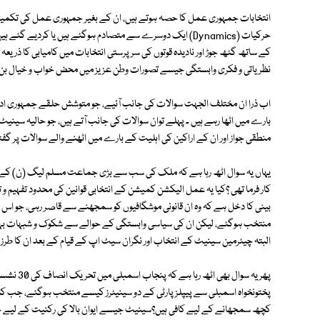
انتخابات جمہوری عمل کا حصہ ہوتے ہیں، ان کے بغیر جمہوری عمل کی تکمیل 
حرکیات (Dynamics) ایک دوسرے سے متصادم ہوگئے ہیں یا کردیے 
کے ساتھ گٹھ جوڑ اور نادیدہ قوتوں کی سرپرستی انتخابات میں کامیابی کا ذریعہ 
نظریاتی و فکری وابستگی جیسے تصورات وطن عزیز میں محض خواب و خیال بن کر
اب ذرا ان مختلف الجہت سوالات کی جانب آئیے، جو متوشش حلقے جمہوری اد
بارے میں اٹھا رہے ہیں ۔ پہلے توان سوالات کی جانب آتے ہیں، جو حالیہ سین
منطقی جواز اور ان کے اراکین کی اہلیت کے بارے میں اٹھنے والے سوالات پر گفت
یہاں یہ سوال اٹھ رہا ہے کہ ملک کی سب سے بڑی جماعت مسلم لیگ (ن) کے اراک
کار فرما تھی ؟کیا یہ عمل الیکشن کمیشن کے انتخابی قوانین کی محدود تفہیم 
بینی کا دخل ہے کہ وہ ان قانونی موشگافیوں کو سمجھنے سے قاصر رہی، جو اس 
منتخب ہوگئے، لیکن ان کی سیاسی وابستگی کے حوالے سے شکوک و شبہات بہر ح
البتہ چیئرمین سینیٹ کے انتخاب اور نگران سیٹ اپ کے قیام کے بعد ان کا طرز
کچھ سمجھانے کے لیے کافی ہیں؟سینیٹ جیسے ایوان بالا کی رکنیت کے لیے ج