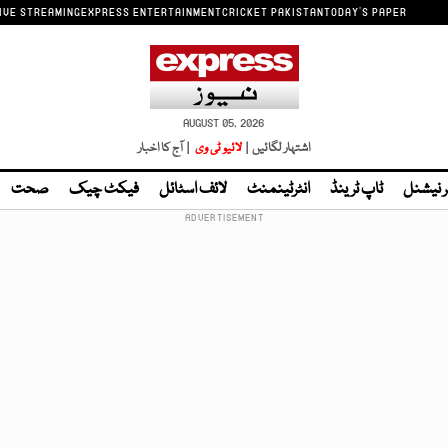
IVE STREAMING
EXPRESS ENTERTAINMENT
CRICKET PAKISTAN
TODAY'S PAPER
AUGUST 05, 2026
اشتہار لگائیں |
لائیو ٹی وی
| آج کا اخبار
ر نیشنل
ٹاپ ٹرینڈ
انٹرٹینمنٹ
لائف اسٹائل
فیکٹ چیک
صحت