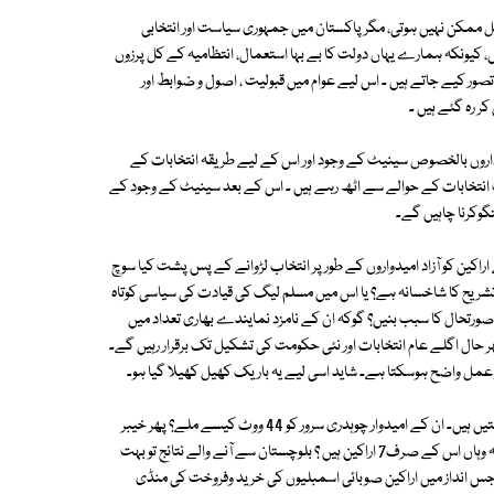
ممکن نہیں ہوتی، مگر پاکستان میں جمہوری سیاست اور انتخابی
گئے ہیں، کیونکہ ہمارے یہاں دولت کا بے بہا استعمال، انتظامیہ کے کل پرزوں
تصور کیے جاتے ہیں ۔ اس لیے عوام میں قبولیت ، اصول و ضوابط اور
 رہ گئے ہیں ۔
اروں بالخصوص سینیٹ کے وجود اور اس کے لیے طریقہ انتخابات کے
یٹ انتخابات کے حوالے سے اٹھ رہے ہیں ۔ اس کے بعد سینیٹ کے وجود کے
گوکرنا چاہیں گے۔
ین کو آزاد امیدواروں کے طور پر انتخاب لڑوانے کے پس پشت کیا سوچ
و تشریح کا شاخسانہ ہے؟ یا اس میں مسلم لیگ کی قیادت کی سیاسی کوتاہ
صورتحال کا سبب بنیں؟ گوکہ ان کے نامزد نمایندے بھاری تعداد میں
ال اگلے عام انتخابات اور نئی حکومت کی تشکیل تک برقرار رہیں گے۔
 عمل واضح ہوسکتا ہے۔ شاید اسی لیے یہ باریک کھیل کھیلا گیا ہو۔
پھر یہ سوال بھی اٹھ رہا ہے کہ پنجاب اسمبلی میں تحریک انصاف کی 30 نشستیں ہیں۔ ان کے امیدوار چوہدری سرور کو 44 ووٹ کیسے ملے؟ پھر خیبر
پختونخواہ اسمبلی سے پیپلز پارٹی کے دو سینیٹرز کیسے منتخب ہوگئے، جب کہ وہاں اس کے صرف7 اراکین ہیں ؟ بلوچستان سے آنے والے نتائج تو بہت
س انداز میں اراکین صوبائی اسمبلیوں کی خرید وفروخت کی منڈی