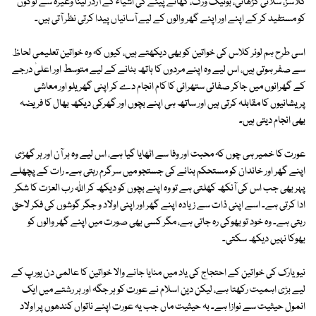
کلاسز، سلائی کڑھائی، بوتیک ورک، کھانے پینے کی اشیاء کے آرڈر لینا وغیرہ سے لوگوں
کو مستفید کر کے اپنے اور اپنے گھر والوں کے لیے آسانیاں پیدا کرتی نظر آتی ہیں۔
اسی طرح ہم لوئر کلاس کی خواتین کو بھی دیکھتے ہیں، کیوں کہ وہ خواتین تعلیمی لحاظ
سے صفر ہوتی ہیں، اس لیے وہ اپنے مردوں کا ہاتھ بٹانے کے لیے متوسط اور اعلیٰ درجے
کے گھرانوں میں جاکر صفائی ستھرائی کا کام انجام دے کر اپنی گھریلو اور معاشی
پریشانیوں کا مقابلہ کرتی ہیں اور ساتھ ہی اپنے بچوں اور گھرکی دیکھ بھال کا فریضہ
بھی انجام دیتی ہیں۔
عورت کا خمیر ہی چوں کہ محبت اور وفا سے اٹھایا گیا ہے، اس لیے وہ ہر آن اور ہر گھڑی
اپنے گھر اور خاندان کو مستحکم بنانے کی جستجو میں سرگرم رہتی ہے۔ رات کے پچھلے
پہر بھی جب اس کی آنکھ کھلتی ہے تو وہ اپنے بچوں کو دیکھ کر اللہ رب العزت کا شکر
ادا کرتی ہے۔ اسے اپنی ذات سے زیادہ اپنے گھر اور اپنی اولاد و جگر گوشوں کی فکر لاحق
رہتی ہے۔ وہ خود تو بھوکی رہ جاتی ہے، مگر کسی بھی صورت میں اپنے گھر والوں کو
بھوکا نہیں دیکھ سکتی۔
نیویارک کی خواتین کے احتجاج کی یاد میں منایا جانے والا خواتین کا عالمی دن یورپ کے
لیے بڑی اہمیت رکھتا ہے، لیکن دین اسلام نے عورت کو ہر جگہ اور ہر رشتے میں ایک
انمول حیثیت سے نوازا ہے۔ بہ حیثیت ماں جب یہ عورت اپنے ناتواں کندھوں پر اولاد