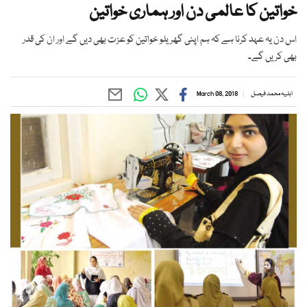
خواتین کا عالمی دن اور ہماری خواتین
اس دن یہ عہد کرنا ہے کہ ہم اپنی گھریلو خواتین کو عزت بھی دیں گے اور ان کی قدر
بھی کریں گے۔
اہلیہ محمد فیصل
March 08, 2018