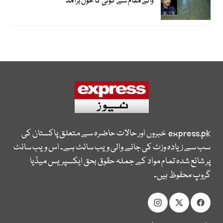
والے مقام سے گولی کا خول برآمد
express.pk
خبروں اور حالات حاضرہ سے متعلق پاکستان کی
سب سے زیادہ وزٹ کی جانے والی ویب سائٹ ہے۔ اس ویب سائٹ
پر شائع شدہ تمام مواد کے جملہ حقوق بحق ایکسپریس میڈیا
گروپ محفوظ ہیں۔