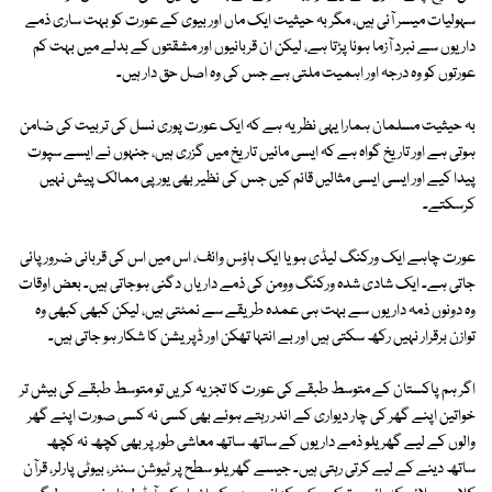
سہولیات میسر آئی ہیں، مگر بہ حیثیت ایک ماں اور بیوی کے عورت کو بہت ساری ذمے
داریوں سے نبرد آزما ہونا پڑتا ہے، لیکن ان قربانیوں اور مشقتوں کے بدلے میں بہت کم
عورتوں کو وہ درجہ اور اہمیت ملتی ہے جس کی وہ اصل حق دار ہیں۔
بہ حیثیت مسلمان ہمارا یہی نظریہ ہے کہ ایک عورت پوری نسل کی تربیت کی ضامن
ہوتی ہے اور تاریخ گواہ ہے کہ ایسی مائیں تاریخ میں گزری ہیں، جنہوں نے ایسے سپوت
پیدا کیے اور ایسی ایسی مثالیں قائم کیں جس کی نظیر بھی یورپی ممالک پیش نہیں
کرسکتے۔
عورت چاہے ایک ورکنگ لیڈی ہو یا ایک ہاؤس وائف، اس میں اس کی قربانی ضرور پائی
جاتی ہے۔ ایک شادی شدہ ورکنگ وومن کی ذمے داریاں دگنی ہوجاتی ہیں۔ بعض اوقات
وہ دونوں ذمہ داریوں سے بہت ہی عمدہ طریقے سے نمٹتی ہیں، لیکن کبھی کبھی وہ
توازن برقرار نہیں رکھ سکتی ہیں اور بے انتہا تھکن اور ڈپریشن کا شکار ہو جاتی ہیں۔
اگر ہم پاکستان کے متوسط طبقے کی عورت کا تجزیہ کریں تو متوسط طبقے کی بیش تر
خواتین اپنے گھر کی چار دیواری کے اندر رہتے ہوئے بھی کسی نہ کسی صورت اپنے گھر
والوں کے لیے گھریلو ذمے داریوں کے ساتھ ساتھ معاشی طور پر بھی کچھ نہ کچھ
ساتھ دینے کے لیے کرتی رہتی ہیں۔ جیسے گھریلو سطح پر ٹیوشن سنٹر، بیوٹی پارلر، قرآن