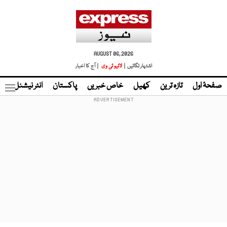
AUGUST 06, 2026
اشتہار لگائیں |
لائیو ٹی وی
| آج کا اخبار
صفحۂ اول
تازہ ترین
کھیل
خاص خبریں
پاکستان
انٹر نیشنل
ٹا