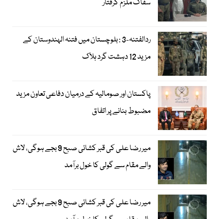
سفاک ملزم گرفتار
ردالفتنہ-3 : بلوچستان میں فتنہ الہندوستان کے
مزید 12 دہشت گرد ہلاک
پاکستان اور صومالیہ کے درمیان دفاعی تعاون مزید
مضبوط بنانے پر اتفاق
میر رضا علی کی قبر کشائی صبح 9 بجے ہوگی، لاش
والے مقام سے گولی کا خول برآمد
میر رضا علی کی قبر کشائی صبح 9 بجے ہوگی، لاش