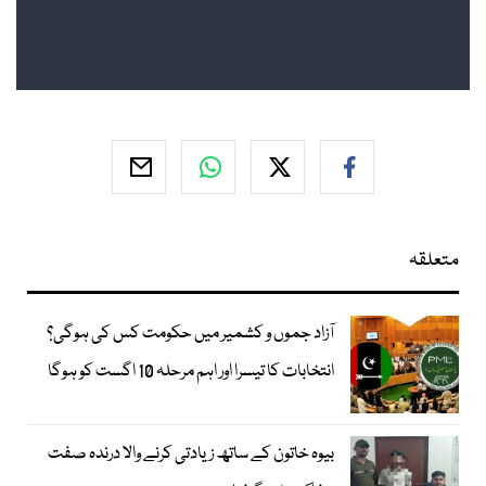
متعلقہ
آزاد جموں و کشمیر میں حکومت کس کی ہوگی؟
انتخابات کا تیسرا اور اہم مرحلہ 10 اگست کو ہوگا
بیوہ خاتون کے ساتھ زیادتی کرنے والا درندہ صفت