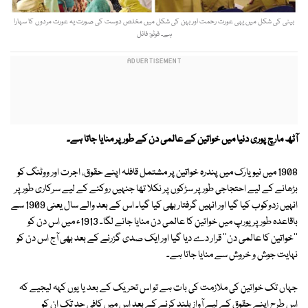
بیٹی کی شکل میں یہی عورت رحمت اور بہن کی شکل میں مخلص دوست کی صورت یہ عورت مردوں کا سہارا
ہے۔ فوٹو: فائل
آٹھ مارچ پوری دنیا میں خواتین کے عالمی دن کے طور پر منایا جاتا ہے۔
1908 میں نیویارک میں پندرہ خواتین پر مشتمل قافلہ اپنے حقوق، اجرت اور ووٹنگ کو
بڑھانے کے لیے احتجاجی طور پر سڑکوں پر نکلا تھا جنہیں روکنے کے لیے سرکاری طور پر
انہیں زدوکوب کیا گیا اور انہیں گرفتار بھی کیا گیا۔ اس کے بعد والے سال یعنی 1909 سے
باقاعدہ طور پر یورپ میں خواتین کا عالمی دن منایا جانے لگا۔ 1913ء میں اس دن کو
''خواتین کا عالمی دن'' قرار دے دیا گیا اور ایک صدی گزرنے کے بعد بھی آج اس دن کو
نہایت جوش و خروش سے منایا جاتا ہے۔
جہاں تک خواتین کی ملازمت کی بات ہے تو اس تحریک کے بعد یا یوں کہہ لیجیے کہ
اس طرح اپنے حقوق کے لیے آواز بلند کرنے کے بعد اس میں کافی حد تک ان کو