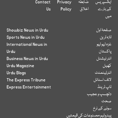
ایکسپریس
ضابطہ
Privacy
Contact
کے بارے
اخلاق
Policy
Us
میں
صفحۂ اول
Showbiz News in Urdu
تازہ ترین
Sports News in Urdu
غزہ لہو لہو
International News in
پاکستان
Urdu
انٹر نیشنل
Business News in Urdu
کھیل
Urdu Magazine
انٹرٹینمنٹ
Urdu Blogs
لائف اسٹائل
The Express Tribune
ٹاپ ٹرینڈ
Express Entertainment
دلچسپ و عجیب
صحت
سونے کے نرخ
پیٹرولیم مصنوعات کی قیمتیں