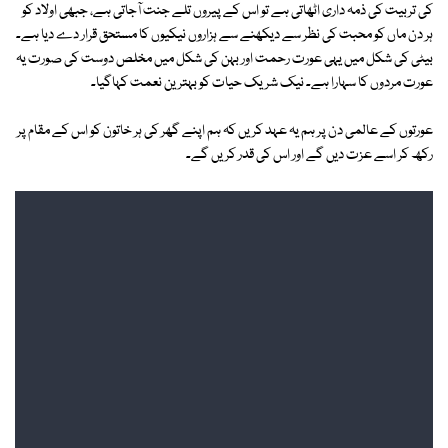
کی تربیت کی ذمہ داری اٹھاتی ہے تو اس کے پیروں تلے جنت آجاتی ہے، جبھی اولاد کو
ہر دن ماں کو محبت کی نظر سے دیکھنے سے ہزاروں نیکیوں کا مستحق قرار دے دیا ہے۔
بیٹی کی شکل میں یہی عورت رحمت اور بہن کی شکل میں مخلص دوست کی صورت یہ
عورت مردوں کا سہارا ہے۔ نیک شریک حیات کو بہترین نعمت کہاگیا۔
عورتوں کے عالمی دن پر ہم یہ عہد کریں کہ ہم اپنے گھر کی ہر خاتون کو اس کے مقام پر
رکھ کر اسے عزت دیں گے اور اس کی قدر کریں گے۔