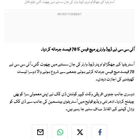
آسٹریلیا کے جھگڑالو اوپنر ڈیوڈ وارنر کی جان سستے میں چھوٹ گئی۔ فوٹو: فائل
آئی سی سی نے ڈیوڈ وارنر پر میچ فیس کا 70 فیصد جرمانہ کر دیا۔
آسٹریلیا کے جھگڑالو اوپنر ڈیوڈ وارنر کی جان سستے میں چھوٹ گئی۔ آئی سی سی نے
70 فیصد میچ فیس جرمانہ کرتے ہوئے جمعے سے شروع ہونے والا دوسرا ٹیسٹ
کھیلنے کی اجازت دیدی۔
دوسری جانب جنوبی افریقی وکٹ کیپر کوئنٹن ڈی کک نے اپنی معمولی سزا کو بھی
چیلنج کردیا۔ ادھر نئی ویڈیو فوٹیج میں آسٹریلوی بیٹسمین کی جانب سے ڈی کک کو
بزدل کہنے کے الفاظ صاف سنے جا رہے ہیں۔