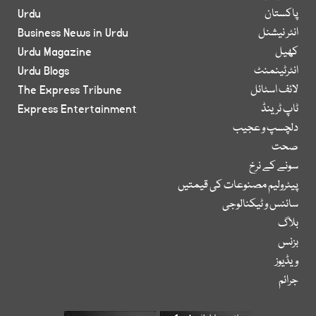
پاکستان
Urdu
انٹر نیشنل
Business News in Urdu
کھیل
Urdu Magazine
انٹرٹینمنٹ
Urdu Blogs
لائف اسٹائل
The Express Tribune
ٹاپ ٹرینڈ
Express Entertainment
دلچسپ و عجیب
صحت
سونے کے نرخ
پیٹرولیم مصنوعات کی قیمتیں
سائنس و ٹیکنالوجی
بلاگ
بزنس
ویڈیوز
جرائم