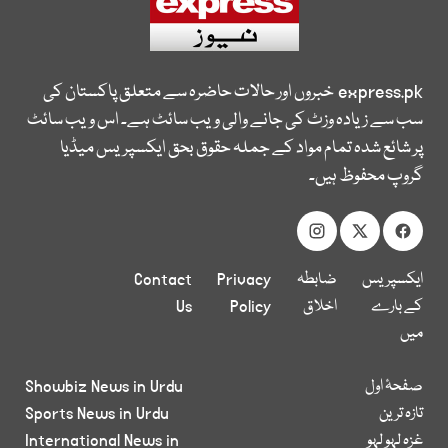
express.pk
خبروں اور حالات حاضرہ سے متعلق پاکستان کی
سب سے زیادہ وزٹ کی جانے والی ویب سائٹ ہے۔ اس ویب سائٹ
پر شائع شدہ تمام مواد کے جملہ حقوق بحق ایکسپریس میڈیا
گروپ محفوظ ہیں۔
ایکسپریس
ضابطہ
Privacy
Contact
کے بارے
اخلاق
Policy
Us
میں
صفحۂ اول
Showbiz News in Urdu
تازہ ترین
Sports News in Urdu
غزہ لہو لہو
International News in