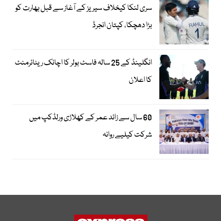
سری لنکا کیخلاف سیریز کے آغاز سے قبل بھارت کو
بڑا دھچکا، کپتان انجرڈ
انگلینڈ کے 25 سالہ فاسٹ بولر کا اچانک ریٹائرمنٹ
کا اعلان
60 سال سے زائد عمر کے کھلاڑی ورلڈکپ میں
شرکت کیلیے روانہ