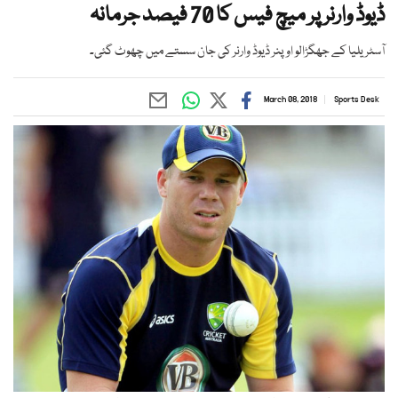
ڈیوڈ وارنر پر میچ فیس کا 70 فیصد جرمانہ
آسٹریلیا کے جھگڑالو اوپنر ڈیوڈ وارنر کی جان سستے میں چھوٹ گئی۔
March 08, 2018
Sports Desk