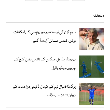
متعلقہ
سیم کرن کی ٹیسٹ ٹیم میں واپسی کے امکانات
روشن، فٹنس مسائل آڑے آ گئے
دی ہنڈریڈ: ول جیکس کے ناقابل یقین کیچ کے
چرچے، ویڈیو وائرل
یوگنڈا فٹبال ٹیم کے کپتان ڈکیتی مزاحمت کے
دوران تشدد سے ہلاک