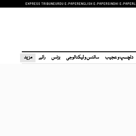
EXPRESS TRIBUNE
URDU E-PAPER
ENGLISH E-PAPER
SINDHI E-PAPER
L
دلچسپ و عجیب
سائنس و ٹیکنالوجی
بزنس
رائے
مزید