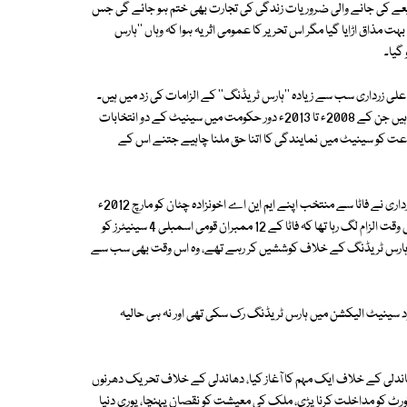
ریعے کی جانے والی ضروریات زندگی کی تجارت بھی ختم ہو جائے گی جس
ذاق اڑایا گیا مگر اس تحریر کا عمومی اثر یہ ہوا کہ وہاں ''ہارس
گیا۔
ی زرداری سب سے زیادہ ''ہارس ٹریڈنگ'' کے الزامات کی زد میں ہیں۔
آصف علی زرداری پر الزامات کوئی نئی بات نہیں ہے۔ یہ وہی آصف علی زرداری ہیں جن کے 2008ء تا 2013ء دور حکومت میں سینیٹ کے دو انتخابات
ماعت کو سینیٹ میں نمایندگی کا اتنا حق ملنا چاہیے جتنے اس کے
وہ کسی حد تک اپنی کوشش میں کامیاب بھی ہوئے۔ تاریخ شاہد ہے کہ آصف زرداری نے فاٹا سے منتخب اپنے ایم این اے اخونزادہ چٹان کو مارچ 2012ء
کے سینیٹ الیکشن میں ووٹ کاسٹ کرنے سے اس لیے منع کر دیا تھا کیونکہ اس وقت الزام لگ رہا تھا کہ فاٹا کے 12 ممبران قومی اسمبلی 4 سینیٹرز کو
 ہارس ٹریڈنگ کے خلاف کوششیں کر رہے تھے، وہ اس وقت بھی سب سے
سینیٹ الیکشن میں ہارس ٹریڈنگ رک سکی تھی اور نہ ہی حالیہ
دھاندلی کے خلاف ایک مہم کا آغاز کیا، دھاندلی کے خلاف تحریک دھرنوں
کورٹ کو مداخلت کرنا پڑی، ملک کی معیشت کو نقصان پہنچا، پوری دنیا