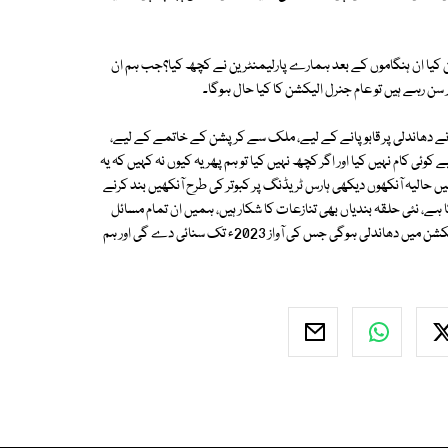
 کیا ان ہنگاموں کے بعد ہمارے پارلیمنٹرین نے کچھ کیا؟جب ہم ان
 نے دھاندلی پر قابو پانے کے لیے، ملک سے کرپشن کے خاتمے کے لیے،
 کام نہیں کیا اور اگر کچھ نہیں کیا تو ہم پھر یہ کیوں نہ کہیں کہ یہ
ں حالیہ آنکھوں دیکھی ہارس ٹریڈنگ پر کبوتر کی طرح آنکھیں بند کرنے
ے، نئی حلقہ بندیاں بھی تنازعات کا شکار ہیں، ہمیں ان تمام مسائل
کو حل کرکے الیکشن کو شفاف بنانے کے لیے اقدام کرنے ہیں ورنہ 2018ء کے الیکشن میں دھاندلی ہوگی جس کی آواز 2023ء تک سنائی دے گی اور ہم