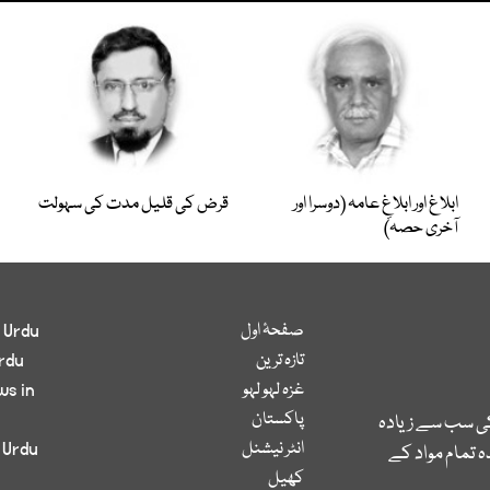
ابلاغ اور ابلاغِ عامہ (دوسرا اور
قرض کی قلیل مدت کی سہولت
آخری حصہ)
صفحۂ اول
 Urdu
تازہ ترین
rdu
غزہ لہو لہو
ws in
پاکستان
کی سب سے زیادہ
انٹر نیشنل
 Urdu
 تمام مواد کے
کھیل