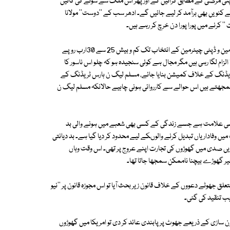
اپنی مرضی کے مطابق کرائیں گے اور پھر اس ملک سے سونے کی کانیں
 کنویں بھی برآمد کر لیے جائیں گے۔ ادھر سب کے ''دوست'' مولانا
اخباری اطلاعات کے مطابق سینیٹ کے ان 52افراد کے انتخاب سے لے کر چیئرمین و ڈپٹی چیئرمین کے انتخاب تک کم و بیش 25 سے 30ارب روپے
ام لگا رہی ہیں مگر مجال ہے کوئی سنجیدہ ہو کہ چلو اس ناسور کا
رس ٹریڈنگ کے خلاف کمیشن بنایا جائے، مسلم لیگ ن ہارس ٹریڈنگ کے
جھتے ہیں اس حوالے سے کارروائی ہونی چاہیے حالانکہ مسلم لیگ ن
 ایسی علامت ہے جسے زندگی کے کسی بھی شعبے میں ہونے والی بد
ں وفاداریاں تبدیل کرنے والوںکے لیے محدود کر دیا گیا ہے۔ بد دیانتی
یں صدی میں گھوڑوں کی تجارت اپنے عروج پر تھی۔ اس وقت وہاں
ر گھوڑے بیچنا ناممکن سمجھا جاتا تھا۔
لق جھوٹے دعووں کے خلاف قانون زیر بحث آیا تو اس مجوزہ قانون پر ''نیو
یب تنقید کی گئی۔
سازی کے ذریعے جھوٹ پر پابندی عائد کر دی تو امریکا میں گھوڑوں