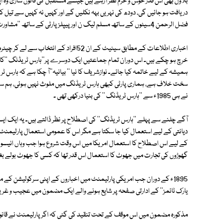
بلاول بھی اس قدر خوش و خرم نظر آرہے ہیں جیسے مستقبل کی قانون سازی وہ 
دریافت ہو جائیں گی، دودھ کی نہریں بہہ نکلیں گے اور کہیں نہ کہیں سے تیل کے
فضل الرحمن 4سیٹوں کے ساتھ مسلم لیگ ن اور پیپلز پارٹی کے ساتھ ''مشاورت '' کرنے میں پورا پورا دن خرچ کر رہے ہیں۔
خرچ ہو چکے ہیں۔ اس دوران تمام جماعتیں ایک دوسرے پر''ہارس ٹریڈنگ ''کا الز
ہمیشہ کے لیے خاتمہ کیا جائے۔ نوازشریف کا نیا '' بیانیہ''آ چکا ہے کہ ہا
سخت خلاف ہے، ہماری پارٹی کبھی ہارس ٹریڈنگ میں ملوث نہیں ہوئی، ہم سم
نے ہی 1985ء سے ''ہارس ٹریڈنگ '' کی بنیا درکھی تھی ۔
آگے چلنے سے پہلے ''ہارس ٹریڈنگ'' کی اصطلاح پر نظر ڈالتے ہیں۔ یہ ایک
دیانتی کے لیے استعمال کیا جا سکتا ہے مگر اس کا عمومی استعمال پارلیمنٹ می
کے لیے اس اصطلاح کا استعمال امریکا میں اس وقت شروع ہوا جب وہاں انیسو
گھوڑوں کی تجارت میں جھوٹ کا استعمال اس قدر تھا کہ کسی کا جھوٹ بولے بغی
1895ء کے دوران جب امریکی پارلیمنٹ میں اخباروں کے اپنی سرکولیشن کے متع
یارک ٹائمز'' کے ادارتی صفحہ پر شایع ہونے والے ایک مضمون میں عجیب و غر
مذکورہ مضمون میں اس موقف کے تحت تنقید کی گئی کہ اگر پارلیمنٹ نے قانون 