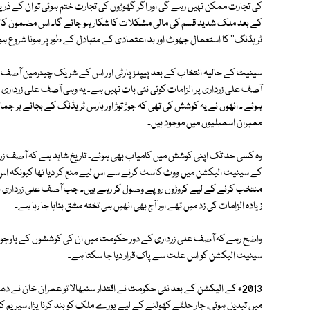
کی تجارت ممکن نہیں رہے گی اور اگر گھوڑوں کی تجارت ختم ہوئی تو ان کے ذ
کے بعد ملک شدید قسم کی مالی مشکلات کا شکار ہو جائے گا۔ اس مضمون کا بہت م
ٹریڈنگ'' کا استعمال جھوٹ اور بد اعتمادی کے متبادل کے طور پر ہونا شروع ہو 
سینیٹ کے حالیہ انتخاب کے بعد پیپلز پارٹی اور اس کے شریک چیئرمین آصف عل
ہوئے ۔ انھوں نے یہ کوشش کی تھی کہ جوڑ توڑ اور ہارس ٹریڈنگ کے بجائے ہر ج
ممبران اسمبلیوں میں موجود ہیں۔
منتخب کرنے کے لیے کروڑوں روپے وصول کر رہے ہیں۔ جب آصف علی زرداری
زیادہ الزامات کی زد میں تھے اور آج بھی انھیں ہی تختہ مشق بنایا جا رہا ہے۔
واضح رہے کہ آصف علی زرداری کے دور حکومت میں ان کی کوششوں کے باوجود 
سینیٹ الیکشن کو اس علت سے پاک قرار دیا جا سکتا ہے۔
2013ء کے الیکشن کے بعد نئی حکومت نے اقتدار سنبھالا تو عمران خان نے 
میں تبدیل ہوئی، چار حلقے کھولنے کے لیے پورے ملک کو بند کرنا پڑا، سپریم 