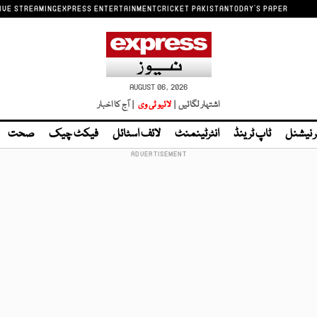
IVE STREAMING
EXPRESS ENTERTAINMENT
CRICKET PAKISTAN
TODAY'S PAPER
AUGUST 06, 2026
اشتہار لگائیں |
لائیو ٹی وی
| آج کا اخبار
ر نیشنل
ٹاپ ٹرینڈ
انٹرٹینمنٹ
لائف اسٹائل
فیکٹ چیک
صحت