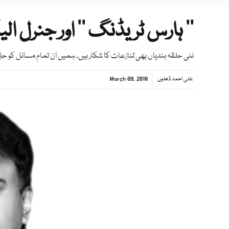
’’ ہارس ٹریڈنگ ‘‘ اور جنرل ا
نئی حلقہ بندیاں بھی تنازعات کا شکار ہیں، ہمیں ان تمام مسائل کو حل
علی احمد ڈھلوں
March 09, 2018