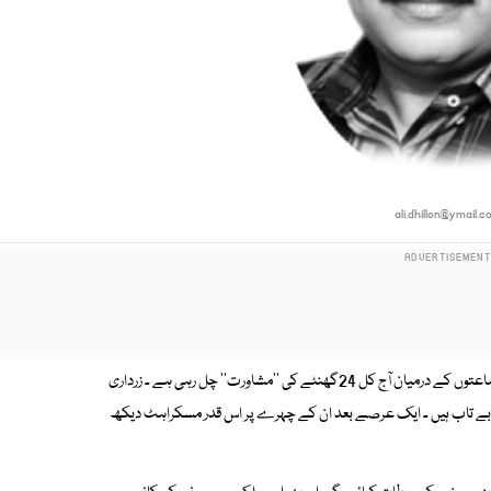
ali.dhillon@ymail.
چیئرمین اور ڈپٹی چیئرمین سینیٹ کے لیے سیاسی جماعتوں کے درمیان آج کل 24گھنٹے کی ''مشاورت'' چل رہی ہے ۔ زرداری
ے اس قدر بے تاب ہیں ۔ ایک عرصے بعد ان کے چہرے پر اس قدر مسکراہٹ دیکھ