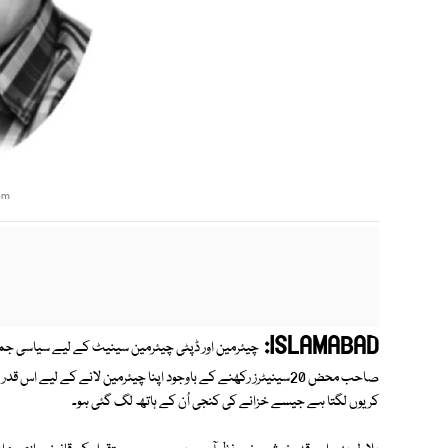
com
ISLAMABAD:
صاحب محض 20سینیٹرز رکھنے کے باوجود اپنا چیئرمین لانے کے لی
کر یوں لگتا ہے جیسے خزانے کی کنجی اُن کے ہاتھ لگ گئی ہو۔