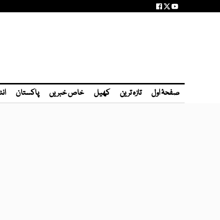
صفحۂ اول
تازہ ترین
کھیل
خاص خبریں
پاکستان
انٹ