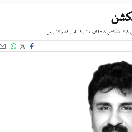
لیکشن
 کرکے الیکشن کو شفاف بنانے کے لیے اقدام کرنے ہیں۔