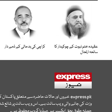
عقیدہ ختم نبوت کے چوکیدار کا
کراچی کی بدحالی کے ذمے دار
سانحہ ارتحال
express.pk
خبروں اور حالات حاضرہ سے متعلق پاکستان 
وزٹ کی جانے والی ویب سائٹ ہے۔ اس ویب سائٹ پر شائع شدہ
جملہ حقوق بحق ایکسپریس میڈیا گروپ محفوظ ہیں۔