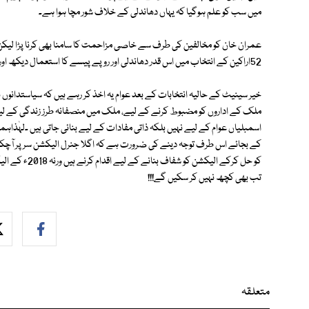
میں سب کو علم ہوگیا کہ یہاں دھاندلی کے خلاف شور مچا ہوا ہے۔
عمران خان کو مخالفین کی طرف سے خاصی مزاحمت کا سامنا بھی کرنا پڑا لیکن
52اراکین کے انتخاب میں اس قدر دھاندلی اور روپے پیسے کا استعمال دیکھ اور سن رہے ہیں تو عام جنرل الیکشن کا کیا حال ہوگا۔
خیر سینیٹ کے حالیہ انتخابات کے بعد عوام یہ اخذ کر رہے ہیں کہ سیاستدانوں
ملک کے اداروں کو مضبوط کرنے کے لیے، ملک میں منصفانہ طرز زندگی کے لیے کوئی
اسمبلیاں عوام کے لیے نہیں بلکہ ذاتی مفادات کے لیے بنائی جاتی ہیں ۔لہٰذاہمی
کے بجائے اس طرف توجہ دینے کی ضرورت ہے کہ اگلا جنرل الیکشن سر پر آچکا ہ
تب بھی کچھ نہیں کر سکیں گے!!!
متعلقہ