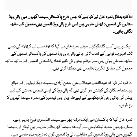
اداکارہ وماڈل نمرہ خان نے کہا ہے کہ جس طرح پاکستانی سینما گھروں میں بالی ووڈ
ستاروں کی فلمیں دکھائی جارہی ہیں اسی طرح ہالی ووڈ فلمیں بھی معمول کے ساتھ
لگائی جائیں۔
''ایکسپریس''سے گفتگوکرتے ہوئے نمرہ خان نے کہا کہ 70ء سے لے کر90ء کی دہائی
تک امپورٹ قوانین کے تحت لائی جانے والی ہالی ووڈ فلموں کی پاکستانی فلموں کے
ساتھ نمائش ہوتی رہی ہے اورفلم بینوں کی کثیر تعداد پاکستانی فلموں کے ساتھ ساتھ
معمول کے مطابق انگریزی فلمیں بھی دیکھا کرتی تھی۔
اداکارہ نے کہا کہ عیدالفطر، عیدالاضحی، جشن آزادی سمیت دیگرتہواروں کے موقع
پرسینما مالکان کی کوشش ہوا کرتی تھی کہ ہالی ووڈ کی ایسی فلمیں نمائش کے لیے
پیش کی جائیں جن کو دیکھنے کے لیے فلم بین اپنی فیملیز کے ہمراہ سینما گھروں کا
رخ کریں۔
نمرہ خان کہا کہ پاکستان میں ایک مرتبہ پھر سے سینما انڈسٹری فروغ پارہی ہے۔
ملک بھرمیں جدید ٹیکنالوجی سے آراستہ سینما گھربنائے جارہے ہیں لیکن ان سینما
گھروں میں ہالی ووڈ فلموں کے مقابلے بالی وڈ فلموں کوزیادہ ترجیح دی جارہی ہے۔