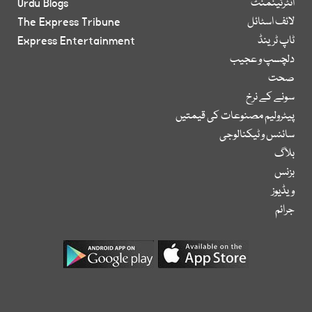
انٹرٹینمنٹ
Urdu Blogs
لائف اسٹائل
The Express Tribune
ٹاپ ٹرینڈ
Express Entertainment
دلچسپ و عجیب
صحت
سونے کے نرخ
پیٹرولیم مصنوعات کی قیمتیں
سائنس و ٹیکنالوجی
بلاگ
بزنس
ویڈیوز
جرائم