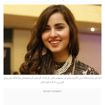
دنیا کے بیشترممالک میں انگریزی بولنے اور سمجھنے والوں کی تعداد کم ہونے کے باوجودہالی ووڈ فنکار دلوں پرراج
کرتے ہیں، اداکارہ۔ فوٹو : فائل