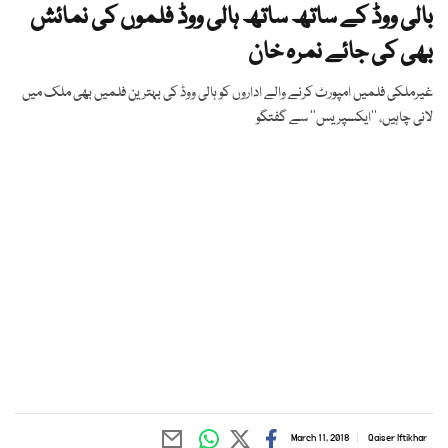
بالی ووڈ کے ساتھ ساتھ ہالی ووڈ فلموں کی نمائش
بھی کی جائے نمرہ خان
غیرملکی فلمیں امپورٹ کرنے والے اداروں کو ہالی ووڈ کی بہترین فلمیں بھی ملک میں
لانی چاہیں، ’’ایکسپریس‘‘ سے گفتگو
March 11, 2018
Qaiser Iftikhar