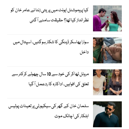
کیا پروموشنل ایونٹ میں پریتی زنٹا نے عامر خان کو
نظر انداز کیا تھا؟ حقیقت سامنے آگئی
سوارا بھاسکر ڈینگی کا شکار ہوگئیں، اسپتال میں
داخل
مرونل ٹھاکر کی خود سے 10 سال چھوٹے کرکٹر سے
تعلق کی افواہیں، اداکارہ کا ردعمل آگیا
سلمان خان کے گھر کی سیکیورٹی پر تعینات پولیس
اہلکار کی اچانک موت