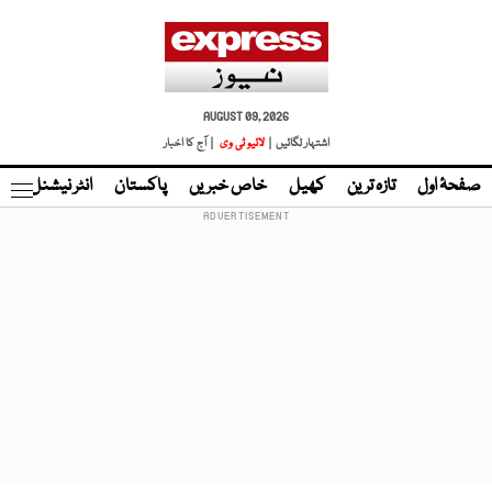
AUGUST 09, 2026
اشتہار لگائیں |
لائیو ٹی وی
| آج کا اخبار
صفحۂ اول
تازہ ترین
کھیل
خاص خبریں
پاکستان
انٹر نیشنل
ٹا