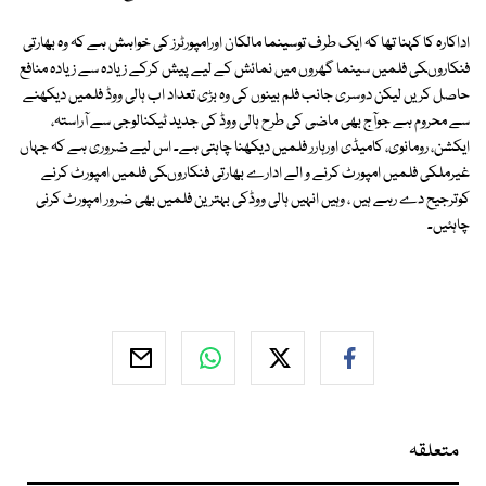
اداکارہ کا کہنا تھا کہ ایک طرف توسینما مالکان اورامپورٹرز کی خواہش ہے کہ وہ بھارتی
فنکاروںکی فلمیں سینما گھروں میں نمائش کے لیے پیش کرکے زیادہ سے زیادہ منافع
حاصل کریں لیکن دوسری جانب فلم بینوں کی وہ بڑی تعداد اب ہالی ووڈ فلمیں دیکھنے
سے محروم ہے جوآج بھی ماضی کی طرح ہالی ووڈ کی جدید ٹیکنالوجی سے آراستہ،
ایکشن، رومانوی، کامیڈی اورہارر فلمیں دیکھنا چاہتی ہے۔ اس لیے ضروری ہے کہ جہاں
غیرملکی فلمیں امپورٹ کرنے و الے ادارے بھارتی فنکاروںکی فلمیں امپورٹ کرنے
کوترجیح دے رہے ہیں ، وہیں انہیں ہالی ووڈکی بہترین فلمیں بھی ضرور امپورٹ کرنی
چاہئیں۔
متعلقہ