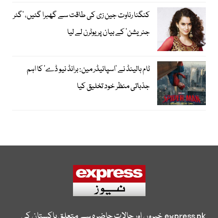
کنگنا رناوت جین زی کی طاقت سے گھبرا گئیں، ’گٹر
جنریشن‘ کے بیان پر یوٹرن لے لیا
ٹام ہالینڈ نے ’اسپائیڈر مین: برانڈ نیو ڈے‘ کا اہم
جذباتی منظر خود تخلیق کیا
express.pk
خبروں اور حالات حاضرہ سے متعلق پاکستان کی