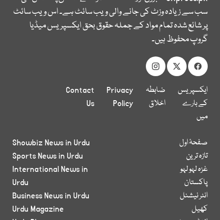
سب سے زیادہ وزٹ کی جانے والی ویب سائٹ ہے۔ اس ویب سائٹ
پر شائع شدہ تمام مواد کے جملہ حقوق بحق ایکسپریس میڈیا
گروپ محفوظ ہیں۔
ایکسپریس
ضابطہ
Privacy
Contact
کے بارے
اخلاق
Policy
Us
میں
صفحۂ اول
Showbiz News in Urdu
تازہ ترین
Sports News in Urdu
غزہ لہو لہو
International News in
پاکستان
Urdu
انٹر نیشنل
Business News in Urdu
کھیل
Urdu Magazine