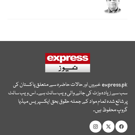
express.pk
خبروں اور حالات حاضرہ سے متعلق پاکستان کی
سب سے زیادہ وزٹ کی جانے والی ویب سائٹ ہے۔ اس ویب سائٹ
پر شائع شدہ تمام مواد کے جملہ حقوق بحق ایکسپریس میڈیا
گروپ محفوظ ہیں۔