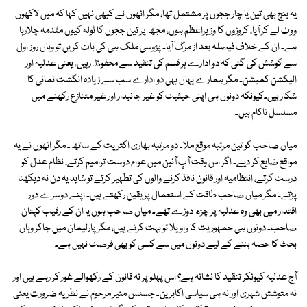
یہ بنچ بھی تین یا چار ججوں پر مشتمل تھا، مگر انھوں نے کبھی نہیں کہا کہ میں لاکھوں
ووٹ لے کر آیا، کروڑوں کا وزیراعظم ہوں، مجھ پر تین ججوں کا ٹولہ کیوں مقدمہ چلارہا
ہے۔ ان کے خلاف فیصلہ بعد از مرگ آیا۔ پڑوسی ملک ہی کی بات کریں تو وہاں روز اول
سے کوشش کی گئی کہ دو ادارے ہر قسم کی تنقید سے محفوظ رہیں، یعنی عدلیہ اور
الیکشن کمیشن۔ مگر ہمارے یہاں یہی دو ادارے سب سے زیادہ انگشت نمائی کا
شکار ہیں۔کیونکہ دونوں ہی اپنی حیثیت کو غیر جانبدار اور غیر متنازع رکھنے میں
مسلسل ناکام ہیں۔
میاں صاحب کو تین مرتبہ موقع ملا۔ دو مرتبہ بھاری اکثریت کے ساتھ۔ مگر انھوں نے یہ
مواقع ضایع کر دیے۔ اگر اس وقت آپ آئین میں عوام دوست ترامیم کرتے، نظام عدل کو
درست کرتے، انتظامیہ اور قانون نافذ کرنے والوں کی تطہیر کرتے تو شاید یہ دن نہ دیکھنا
پڑتے۔ مگر میاں صاحب طاقت کے استعمال پر یقین رکھتے ہیں۔ اپنے دوسرے دور
اقتدار میں بھی وہ عدلیہ پر چڑھ دوڑے تھے۔ میاں صاحب ہوں یا ان کے رقیب کپتان
صاحب۔ دونوں ہی جمہوریت کا واویلا تو بہت کرتے ہیں، مگر پارلیمان میں جاکر وہاں
بحث کا حصہ بننے کے لیے دونوں میں سے کسی کو بھی فرصت نہیں ہے۔
آج عدلیہ کیونکر تنقید کا نشانہ ہے؟ اس پہلو پر نہ قانون کے رکھوالے غور کر رہے ہیں اور
نہ متوشش شہری اور نہ ہی سیاسی اکابرین۔ جسٹس منیر مرحوم نے نظریہ ضرورت یعنی