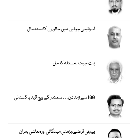
اسرائیلی جیلوں میں جانوروں کا استعمال
بات چیت ، مسئلہ کا حل
100 سے زائد دن… سمندر کے بیچ قید پاکستانی
بیرونی قرضے،بڑھتی مہنگائی اور معاشی بحران