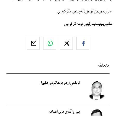
حیراں ہوں دل کو روؤں کہ پیٹوں جگر کو میں
مقدور ہوتوساتھ رکھوں نوحہ گر کو میں
متعلقہ
تو غنی از ھر دو عالم من فقیر!
بے روزگاری میں اضافہ