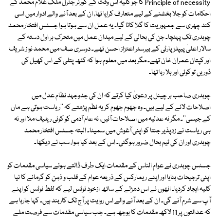
Principle of necessity کا جو کلیہ اس وقت کے گورنر جنرل ملک غلام محمد کے
احکامات کو جلا بخشنے کے لیے متعارف کرایا تھا، ان کے بعد آنے والے ادوار میں اسی
کند چھری سے جمہوریت کا گلا کاٹا گیا۔ یہ عمل ان سے ہوتا ہوا جسٹس افتخار محمد
چوہدری تک پہنچا۔ جن کی بحالی کے لیے میدان عمل میں متحرک ہر اول دستہ کے
سالار اعلیٰ پیپلز پارٹی کے بیرسٹر اعتزاز احسن تھے۔ دوسری صف میں محمد نواز شریف
اور کپتان عمران خان تھے۔ مگر بعد میں معلوم ہوا کہ کٹھ پتلی کے اس کھیل کی
ڈوریں تو کوئی اور ہلا رہا تھا۔
چوہدری صاحب ہر چینل پر دعویٰ کیا کرتے کہ ان کی جدوجہد نظام عدل میں
اصلاحات لانے کے لیے ہیں۔ وہ جھوم جھوم کر یہ نظم پڑھتے کہ ''ریاست ہوتی ہے ماں
کے جیسی''۔ مگر نہ عدلیہ میں اصلاحات آئیں، نہ عام آدمی کو کوئی ریلیف ملا اور نہ
ہی ریاست نے زدپذیر جنتا کو اپنی آغوش میں سمیٹا۔ البتہ جسٹس افتخار محمد
چوہدری اور ان کی ٹیم بحال ضرور ہوگئی۔ اس کے بعد کیا ہوا، سب نے دیکھا۔
جسٹس چوہدری نے عوام الناس کے مقدمات ایک طرف ڈالتے ہوئے سیاسی مقدمات کو
اپنی ترجیحات بنایا اور اپنے ریمارکس کے ذریعہ عوام کے قلب و ذہن کو گرمانے کا نیا
کلیہ ایجاد کردیا۔ انھوں نے اس دھڑلے کے ساتھ ازخود نوٹس لیے کہ لفظ نوٹس کو اپنے
آپ سے شرم آنے گی۔ ان کے بعد آنے والے اس روایت پر آج تک کاربند ہیں۔ کہا جارہا ہے
کہ عدالتوں پر 11 لاکھ مقدمات کا بوجھ ہے۔ جب سیاسی مقدمات سے فرصت ملے