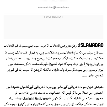
muqtidakhan@hotmail.com
ISLAMABAD:
وطن عزیز میں انتخابات کا موسم ہے۔ ابھی سینیٹ کے انتخابات
سے فارغ ہوئے ہیں کہ عام انتخابات سر پر منڈلا رہے ہیں۔ یہ کھیل اگست تک چلنے کا
امکان ہے۔ بشرطیکہ حالات سازگار اور معمولات اسی طرح چلتے رہے۔ عدالتیں فعال
ہیں اور ذرایع ابلاغ بھی توانا۔ جب کہ عوام کنفیوزڈ۔کیونکہ مقدمات کی سماعت میں
تیزی تو ضرور آرہی ہے، مگر صرف یک طرفہ۔ حالانکہ کرپشن کا آسیب زندگی کے ہر
شعبہ پر حاوی ہے۔
متوشش شہری جو نہ اِدھر والوں کے حامی ہیں اور نہ اُدھر والوں کے ثناخواں، شدید ذہنی
الجھنوں میں مبتلا ہیں۔ اگر کہیں کہ احتساب درست سمت میں جاری ہے، تو
جمہوریت دشمنی کا الزام لگتا ہے۔ اگر کہیں کہ Judicial Activism ہورہا ہے، تو
توہین عدالت کے مرتکب ٹھہرتے ہیں۔ سوال یہ ہے کہ جائیں تو جائیں کہاں؟ سینیٹ کے