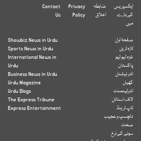
ایکسپریس
ضابطہ
Privacy
Contact
کے بارے
اخلاق
Policy
Us
میں
صفحۂ اول
Showbiz News in Urdu
تازہ ترین
Sports News in Urdu
غزہ لہو لہو
International News in
پاکستان
Urdu
انٹر نیشنل
Business News in Urdu
کھیل
Urdu Magazine
انٹرٹینمنٹ
Urdu Blogs
لائف اسٹائل
The Express Tribune
ٹاپ ٹرینڈ
Express Entertainment
دلچسپ و عجیب
صحت
سونے کے نرخ