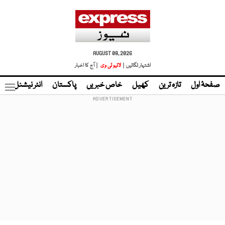
AUGUST 08, 2026
اشتہار لگائیں |
لائیو ٹی وی
| آج کا اخبار
صفحۂ اول
تازہ ترین
کھیل
خاص خبریں
پاکستان
انٹر نیشنل
ٹا