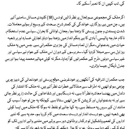
گی، تب کہیں ان کا نمبر آسکے گا۔
اگر ملک کی مجموعی صورتحال پر نظر ڈالیں تو دس (10) کلیدی مسائل سامنے آتے
ہیں۔ جن میں بے روزگاری، خواندگی کی کمتر شرح، صحت کے وسیع تر ہوتے معاملات،
شدت پسندی و جنون پرستی کا بڑھتا ہوا رجحان، توانائی کا بحران، سیاسی عدم استحکام،
ناکام خارجہ پالیسی، آبادی کا بے ہنگم انداز میں بڑھتا ہوا دباؤ، تجارتی خسارہ اور ہر شعبہ
حیات میں بدعنوانی۔ مگر ان تمام مسائل کی جڑ بری حکمرانی ہے، جس میں یہ ملک
روز اول ہی سے مبتلا کردیا گیا۔ ستر برسوں کے دوران اس ملک کے عوام نے سیاسی اور
غیر سیاسی دونوں طرح کے حکمرانوں کو آزمایا۔ مگر نہ کوئی مہاتیر محمد پیدا ہوا اور ہی
جنرل ڈیگال جیسا وژنری۔
جب حکمران اشرافیہ کی آنکھوں پر خودغرضی، موقع پرستی اور خودنمائی کی دبیز چربی
چڑھی ہو تو انھیں نہ اطراف سے منڈلاتے خطرات نظر آتے ہیں، نہ ملک کا انتشار کی
دلدل میں پھنسا معاشرہ نظر آتا ہے۔ نہ درسگاہوں اور شفاخانوں کی حالت زار پر نظر جاتی
ہے اور نہ بدعنوانیاں اور کرپشن کا جن انھیں ستاتا ہے، کیونکہ یہ جن تو خود آسیب کی
مانند ان کے سروں پہ مسلط ہے۔ یہ کہا جائے تو غلط نہ ہوگا کہ ملک میں ایسا کوئی
بھی شعبہ نہیں، جو درست انداز اور درست سمت میں کام کررہا ہو۔ حد یہ ہے کہ نئے
اداروں کی تعمیروتشکیل تو درکنار، برطانوی دور سے ورثے میں ملنے والے اداروں تک کو
تباہ کرکے رکھ دیا ہے۔ وطن عزیز کا حال دیکھ کر غالب کا یہ شعر یاد آتا ہے کہ: