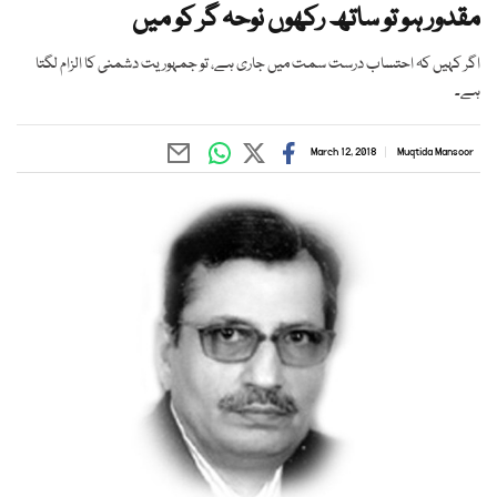
مقدور ہو تو ساتھ رکھوں نوحہ گر کو میں
اگر کہیں کہ احتساب درست سمت میں جاری ہے، تو جمہوریت دشمنی کا الزام لگتا
ہے۔
March 12, 2018
Muqtida Mansoor