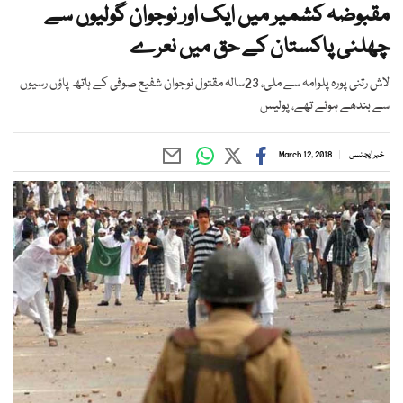
مقبوضہ کشمیر میں ایک اور نوجوان گولیوں سے
چھلنی پاکستان کے حق میں نعرے
لاش رتنی پورہ پلوامہ سے ملی، 23سالہ مقتول نوجوان شفیع صوفی کے ہاتھ پاؤں رسیوں
سے بندھے ہوئے تھے، پولیس
خبر ایجنسی
March 12, 2018