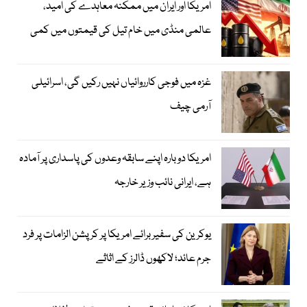
امریکا اور ایران میں ممکنہ معاہدے کی امید،
عالمی منڈی میں خام تیل کی قیمتوں میں کمی
غزہ میں فوجی کارروائیاں نہیں رکیں گی، اسرائیلی
آرمی چیف
امریکا دوبارہ اپنے سابقہ وعدوں کی پاسداری پر آمادہ
ہے، ایرانی نائب وزیر خارجہ
یوکرین کی سفیر برائے امریکا پر کرپشن الزامات پر فرد
جرم عائد؛ لاکھوں ڈالرز کے اثاثے