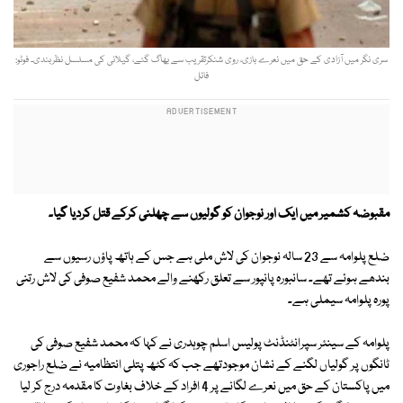
سری نگر میں آزادی کے حق میں نعرے بازی، روی شنکرتقریب سے بھاگ گئے، گیلانی کی مسلسل نظربندی۔ فوٹو:
فائل
مقبوضہ کشمیر میں ایک اور نوجوان کو گولیوں سے چھلنی کرکے قتل کردیا گیا۔
ضلع پلوامہ سے 23 سالہ نوجوان کی لاش ملی ہے جس کے ہاتھ پاؤں رسیوں سے
بندھے ہوئے تھے۔ سانبورہ پانپور سے تعلق رکھنے والے محمد شفیع صوفی کی لاش رتنی
پورہ پلوامہ سیملی ہے۔
پلوامہ کے سینئر سپرانٹنڈنٹ پولیس اسلم چوہدری نے کہا کہ محمد شفیع صوفی کی
ٹانگوں پر گولیاں لگنے کے نشان موجودتھے جب کہ کٹھ پتلی انتظامیہ نے ضلع راجوری
میں پاکستان کے حق میں نعرے لگانے پر 4 افراد کے خلاف بغاوت کا مقدمہ درج کر لیا