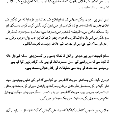
ہے۔ جن لوگوں کے خلاف بغاوت کا مقدمہ درج کیا گیا ہے انکا تعلق ضلع کے علاقے
نوشہرہ سے بتایا جا رہا ہے۔
ایس ایس پی راجوری یوگل منہاس نے ذرائع ابلاغ کے نمائندوں کو بتایا کہ جن لوگوں کے
خلاف بغاوت کا مقدمہ درج کیا گیا ہے ان میں ارون گپتا ، آشی گپتا، گرمیت سنگھ اور
اوتار سنگھ شامل ہیں۔ مقبوضہ کشمیر میں ہندو مذہبی رہنماسری سری روی شنکر کو
سری نگر میں اس وقت ایک تقریب ادھوری چھوڑ کربھاگنا پڑا جب وہاں موجود لوگوں نے
آزادی اور اسلام کے حق میں اور بھارت کے خلاف زبردست نعرے لگائے۔
ضلع کٹھوعہ میں بے حرمتی اور قتل کا نشانہ بننے والی کمسن بچی آصفہ کے اہل خانہ
کا کہنا ہے کہ اس واقعے کے اصل ماسٹر مائنڈ کو ابھی تک گرفتار نہیں کیا گیا ہے
اورسیاسی مداخلت کی وجہ سے تحقیقات کی رفتار انتہائی سست ہے۔
دوسری طرف کل جماعتی حریت کانفرنس نے کہا ہے کہ اس کے علیل چیئرمین سید
علی گیلانی کی مسلسل نظربندی اور نقل و حرکت پر پابندی سے ان کی صحت پر منفی
اثرات مرتب ہورہے ہیں۔ حریت کانفرنس نے یہ بات سرے نگر میں اپنے سیکرٹری جنرل
غلام نبی سمجھی کی صدارت میں ایک اجلاس میں کہی۔
اجلاس میں افسوس کا اظہار کیاگیا کہ سید علی گیلانی کو گزشتہ8 سال سے اپنے گھر