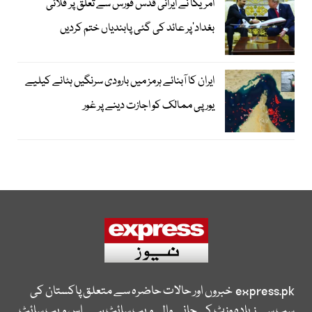
امریکا نے ایرانی قدس فورس سے تعلق پر’فلائی
بغداد‘پر عائد کی گئی پابندیاں ختم کردیں
ایران کا آبنائے ہرمز میں بارودی سرنگیں ہٹانے کیلیے
یورپی ممالک کو اجازت دینے پر غور
express.pk
خبروں اور حالات حاضرہ سے متعلق پاکستان کی
سب سے زیادہ وزٹ کی جانے والی ویب سائٹ ہے۔ اس ویب سائٹ