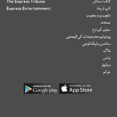
لائف اسٹائل
The Express Tribune
ٹاپ ٹرینڈ
Express Entertainment
دلچسپ و عجیب
صحت
سونے کے نرخ
پیٹرولیم مصنوعات کی قیمتیں
سائنس و ٹیکنالوجی
بلاگ
بزنس
ویڈیوز
جرائم