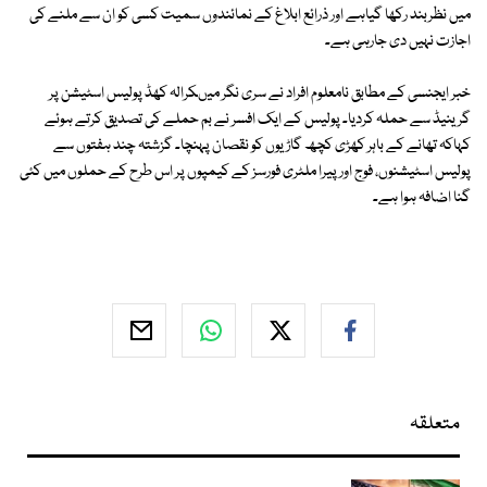
میں نظربند رکھا گیاہے اور ذرائع ابلاغ کے نمائندوں سمیت کسی کو ان سے ملنے کی
اجازت نہیں دی جارہی ہے۔
خبر ایجنسی کے مطابق نامعلوم افراد نے سری نگر میںکرالہ کھڈ پولیس اسٹیشن پر
گرینیڈ سے حملہ کردیا۔ پولیس کے ایک افسر نے بم حملے کی تصدیق کرتے ہوئے
کہاکہ تھانے کے باہر کھڑی کچھ گاڑیوں کو نقصان پہنچا۔ گزشتہ چند ہفتوں سے
پولیس اسٹیشنوں، فوج اور پیرا ملٹری فورسز کے کیمپوں پر اس طرح کے حملوں میں کئی
گنا اضافہ ہوا ہے۔
متعلقہ