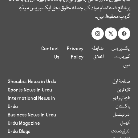
پر شائع شدہ تمام مواد کے جملہ حقوق بحق ایکسپریس میڈیا
گروپ محفوظ ہیں۔
ایکسپریس
ضابطہ
Privacy
Contact
کے بارے
اخلاق
Policy
Us
میں
صفحۂ اول
Showbiz News in Urdu
تازہ ترین
Sports News in Urdu
غزہ لہو لہو
International News in
پاکستان
Urdu
انٹر نیشنل
Business News in Urdu
کھیل
Urdu Magazine
انٹرٹینمنٹ
Urdu Blogs