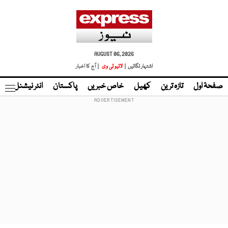
AUGUST 06, 2026
اشتہار لگائیں |
لائیو ٹی وی
| آج کا اخبار
صفحۂ اول
تازہ ترین
کھیل
خاص خبریں
پاکستان
انٹر نیشنل
ٹا