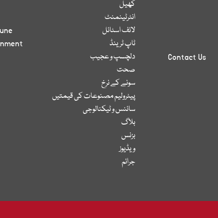
کھیل
انٹرٹینمنٹ
لائف اسٹائل
bune
ٹاپ ٹرینڈ
inment
دلچسپ و عجیب
Contact Us
صحت
سونے کے نرخ
پیٹرولیم مصنوعات کی قیمتیں
سائنس و ٹیکنالوجی
بلاگ
بزنس
ویڈیوز
جرائم