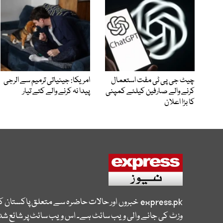
چیٹ جی پی ٹی مفت استعمال
امریکا: جینیاتی ترمیم سے الرجی
کرنے والے صارفین کیلئے کمپنی
پیدا نہ کرنے والے کتے تیار
کا بڑا اعلان
express.pk
خبروں اور حالات حاضرہ سے متعلق پاکستان 
وزٹ کی جانے والی ویب سائٹ ہے۔ اس ویب سائٹ پر شائع شدہ