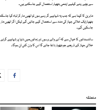
سے بچے رہنے کیلیے ایٹمی ہتھیار استعمال کیے جاسکتے ہیں۔
ماہرین کا کہنا ہے کہ جب یہ شہابیے گر رہے ہوں تو انھیں مار کر تباہ کیا جاسک
ہتھیارایک خلائی جہاز کی مدد سے استعمال کیے جائیں گے لیکن اگر انھیں مار گر
جاسکیں گے۔
سائنسدانوں کا خیال ہے کہ آنے والے برسوں اور زمانوںمیں دنیا پر شہابیے گرنے
خلائی جہاز کے ذریعے جو ہتھیار داغا جائے گا اس کا وزن کئی ٹن ہوگا۔
متعلقہ