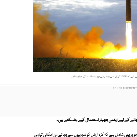
نے کے امکانات تیزی سے بڑھ رہے ہیں، سائنسدان۔ فوٹو: فائل
انے کے لیے ایٹمی ہتھیار استعمال کیے جاسکتے ہیں۔
جویز بھی شامل ہے کہ کرہ ارض کو شہابیوں سے بچانے اور امکانی تباہی