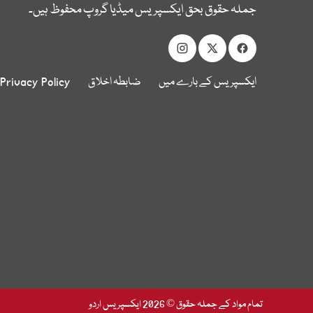
جملہ حقوق بحق ایکسپریس میڈیا گروپ محفوظ ہیں۔
ایکسپریس کے بارے میں
ضابطہ اخلاق
Privacy Policy
تمام مواد کے جملہ حقوق © 2026 ایکسپریس اردو