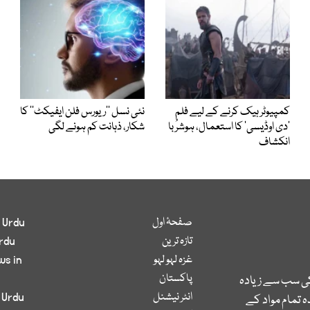
کمپیوٹر ہیک کرنے کے لیے فلم
نئی نسل ’’ریورس فلن ایفیکٹ‘‘ کا
’دی اوڈیسی‘ کا استعمال، ہوشرُبا
شکار، ذہانت کم ہونے لگی
انکشاف
صفحۂ اول
 Urdu
تازہ ترین
rdu
غزہ لہو لہو
ws in
پاکستان
کی سب سے زیادہ
انٹر نیشنل
 Urdu
 تمام مواد کے