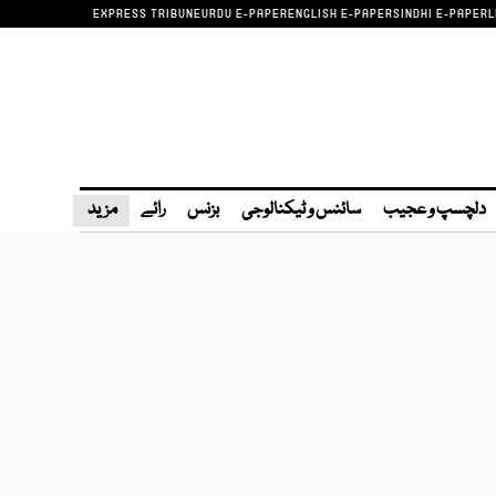
EXPRESS TRIBUNE
URDU E-PAPER
ENGLISH E-PAPER
SINDHI E-PAPER
L
دلچسپ و عجیب
سائنس و ٹیکنالوجی
بزنس
رائے
مزید