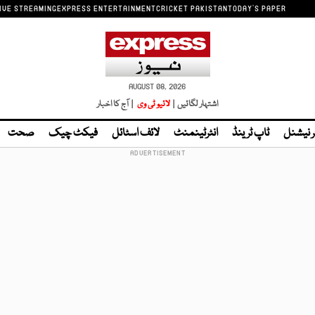
IVE STREAMING
EXPRESS ENTERTAINMENT
CRICKET PAKISTAN
TODAY'S PAPER
AUGUST 08, 2026
اشتہار لگائیں |
لائیو ٹی وی
| آج کا اخبار
ر نیشنل
ٹاپ ٹرینڈ
انٹرٹینمنٹ
لائف اسٹائل
فیکٹ چیک
صحت