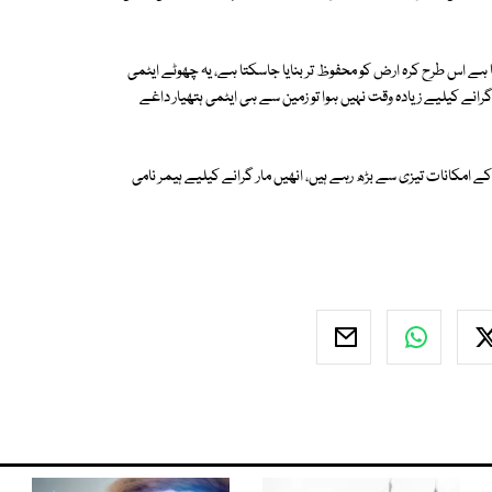
تا ہے اس طرح کرہ ارض کو محفوظ تر بنایا جاسکتا ہے، یہ چھوٹے ایٹمی
انے کیلیے زیادہ وقت نہیں ہوا تو زمین سے ہی ایٹمی ہتھیار داغے
 کے امکانات تیزی سے بڑھ رہے ہیں، انھیں مار گرانے کیلیے ہیمر نامی