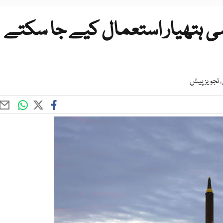
می ہتھیار استعمال کیے جا سکتے
، تجویز پیش