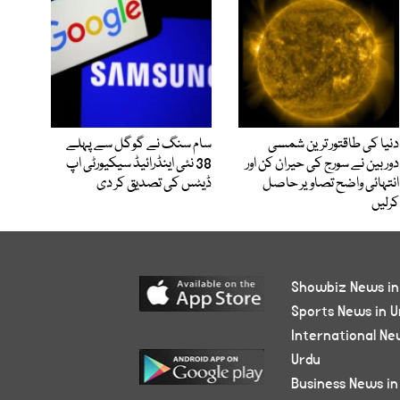
دنیا کی طاقتور ترین شمسی
سام سنگ نے گوگل سے پہلے
دوربین نے سورج کی حیران کن اور
38 نئی اینڈرائیڈ سیکیورٹی اپ
انتہائی واضح تصاویر حاصل
ڈیٹس کی تصدیق کر دی
کرلیں
Showbiz News in
Sports News in U
International Ne
Urdu
Business News in