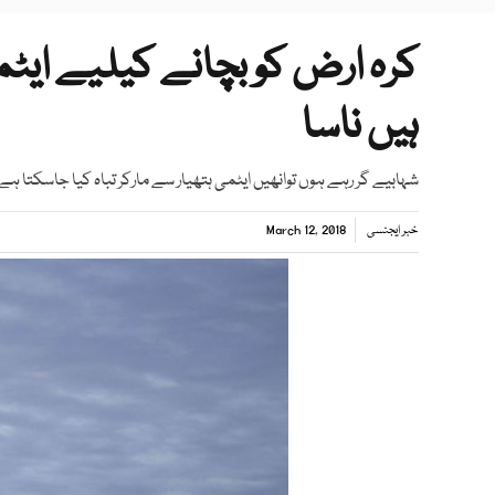
کرہ ارض کو بچانے کیلیے ایٹ
ہیں ناسا
شہابیے گر رہے ہوں توانھیں ایٹمی ہتھیار سے مارکر تباہ کیا جاسکتا ہے
خبر ایجنسی
March 12, 2018