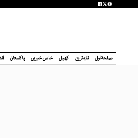
صفحۂ اول
تازہ ترین
کھیل
خاص خبریں
پاکستان
انٹ