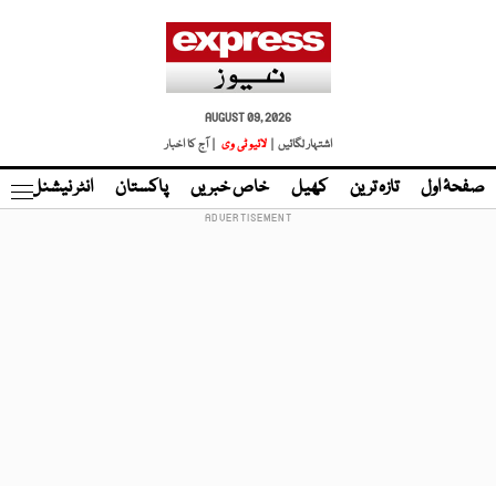
AUGUST 09, 2026
اشتہار لگائیں |
لائیو ٹی وی
| آج کا اخبار
صفحۂ اول
تازہ ترین
کھیل
خاص خبریں
پاکستان
انٹر نیشنل
ٹا