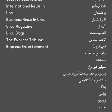
غزہ لہو لہو
International News in
پاکستان
Urdu
انٹر نیشنل
Business News in Urdu
کھیل
Urdu Magazine
انٹرٹینمنٹ
Urdu Blogs
لائف اسٹائل
The Express Tribune
ٹاپ ٹرینڈ
Express Entertainment
دلچسپ و عجیب
صحت
سونے کے نرخ
پیٹرولیم مصنوعات کی قیمتیں
سائنس و ٹیکنالوجی
بلاگ
بزنس
ویڈیوز
جرائم