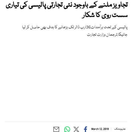
تجاویز ملنے کے باوجود نئی تجارتی پالیسی کی تیاری
سست روی کا شکار
پالیسی کے تحت برآمدات36ارب ڈالر تک بڑھانے کا ہدف بھی حاصل کر لیا
جائیگا،ترجمان وزارت تجارت
علیم ملک
March 12, 2018