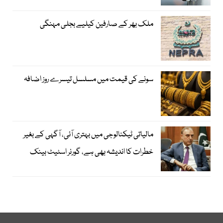
ملک بھر کے صارفین کیلیے بجلی مہنگی
سونے کی قیمت میں مسلسل تیسرے روز اضافہ
مالیاتی ٹیکنالوجی میں بہتری آئی، آگہی کے بغیر
خطرات کا اندیشہ بھی ہے، گورنر اسٹیٹ بینک