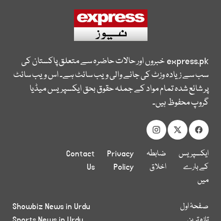
express.pk
خبروں اور حالات حاضرہ سے متعلق پاکستان کی
سب سے زیادہ وزٹ کی جانے والی ویب سائٹ ہے۔ اس ویب سائٹ
پر شائع شدہ تمام مواد کے جملہ حقوق بحق ایکسپریس میڈیا
گروپ محفوظ ہیں۔
ایکسپریس
ضابطہ
Privacy
Contact
کے بارے
اخلاق
Policy
Us
میں
صفحۂ اول
Showbiz News in Urdu
تازہ ترین
Sports News in Urdu