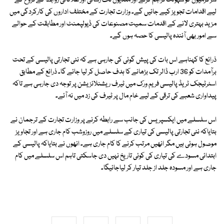
سرگرمیوں کو سہولت فراہم کرنے اور منڈیوں تک رسائی اور علاقائی روابط کے فروغ کے
لیے اقدامات تجویز کیے جائیں گے۔ وزارت تجارت کے مختلف اداروں کی کارکردگی میں
مزید بہتری لانے کے اقدمات سمیت مصنوعات کی ڈیولپمنٹ اور مطابقت کے حوالے
سے امور بھی آئندہ پالیسی کا حصہ ہوں گے۔
ذرائع کا کہناہے اس بات کی پیش گوئی کی جارہی ہے کہ نئی تجارتی پالیسی کے تحت
برآمدات کو 36 ارب ڈالر تک بڑھانے کا ہدف حاصل کر لیا جائے گا۔ ذرائع کے مطابق
اسٹرٹیجک ٹریڈ پالیسی فریم ورک میں ٹیرف ریشنلائزیشن پر توجہ دی جارہی ہے تاکہ
پیداواری شعبے کی ترقی کے لیے خام مال پر ٹیرف کی زد میں نہ آئے۔
اس سلسلے میں ایکسپریس کی جانب سے رابطہ کرنے پر وزارت تجارت کے ترجمان نے
بتایاکہ نئی تجارتی پالیسی کی تیاری کے سلسلے میں روزوشب کام جاری ہے اور تجاویز
موصول ہوئی ہیں مگر انھیں مرتب کرنے کا کام جاری ہے۔ انھوں نے بتایاکہ پالیسی کے
ابتدائی مسودے کی تیاری کی کوئی تاریخ نہیں دی جاسکتی تاہم اس سلسلے میں کام
جاری ہے اور مسودہ جلد از جلد تیار کر لیاجائیگا۔