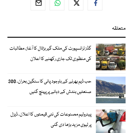
متعلقہ
گڈز ٹرانسپورٹ کی ملک گیر ہڑتال کا آغاز، مطالبات
کی منظوری تک جاری رکھنے کا اعلان
حب ڈیم بھرنے کے باوجود پانی کا سنگین بحران، 300
صنعتیں بندش کے دہانے پر پہنچ گئیں
پیٹرولیم مصنوعات کی نئی قیمتوں کا اعلان، ڈیزل
پر لیوی مزید بڑھا دی گئی