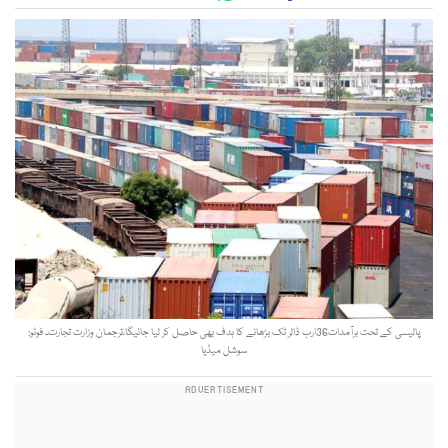
پالیسی کے تحت برآمدات36ارب ڈالر تک بڑھانے کا ہدف بھی حاصل کر لیا جائیگا،ترجمان وزارت تجارت۔ فوٹو:
سوشل میڈیا