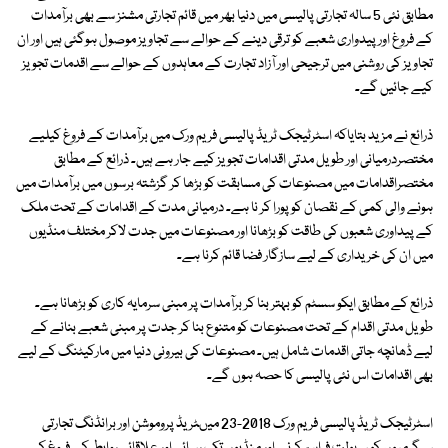
مطابق نئی 5 سالہ تجارتی پالیسی میں دنیا بھر میں قائم تجارتی مشنز سے بھی برآمدات
کے فروغ اور پیدواری شعبے کو ترقی دینے کے حوالے سے تجاویز موصول ہوگئی ہیں اور ان
تجاویز کی روشنی میں ترجیحی اور آزاد تجارت کے معاہدوں کے حوالے سے اقدمات تجویز
کیے جائیں گے۔
ذرائع نے مزید بتایاکہ اسٹرٹیجک ٹریڈ پالیسی فریم ورک میں برآمدات کے فروغ کیلیے
مختصردرمیانی اور طویل مدتی اقدامات تجویز کیے جار ہے ہیں۔ ذرائع کے مطابق
مختصراقدامات میں مصنوعات کی مسابقت کو بڑھا کر گزشتہ برسوں میں برآمدات میں
ہونے والی کمی کے نقصان کو پورا کر نا ہے۔ درمیانی مدت کے اقدامات کے تحت ملک
کے پیداوری شعبوں کی طاقت کو بڑھانا اور مصنوعات میں جدت لاکر مختلف منڈیوں
میں ان کی خریداری کے لیے سازگار فضا قائم کرنا ہے۔
ذرائع کے مطابق ایکو سسٹم کو بہتر بنا کر برآمدات پر مبنی سرمایہ کاری کو بڑھانا ہے۔
طویل مدتی اقدام کے تحت مصنوعات کو متنوع بنا کر جدت پر مبنی شعبے بنانے کے
لیے ڈھانچہ جاتی اقدمات شامل ہیں۔ مصنوعات کی بیرونی دنیا میں مارکیٹنگ کے لیے
بھی اقدامات اس نئی پالیسی کا حصہ ہوں گے۔
اسٹرٹیجک ٹریڈ پالیسی فریم ورک 2018-23 میںٹریڈ پروموشن اور برانڈنگ تجارتی