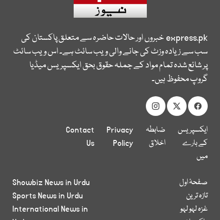
express.pk
خبروں اور حالات حاضرہ سے متعلق پاکستان کی
سب سے زیادہ وزٹ کی جانے والی ویب سائٹ ہے۔ اس ویب سائٹ
پر شائع شدہ تمام مواد کے جملہ حقوق بحق ایکسپریس میڈیا
گروپ محفوظ ہیں۔
ایکسپریس
ضابطہ
Privacy
Contact
کے بارے
اخلاق
Policy
Us
میں
صفحۂ اول
Showbiz News in Urdu
تازہ ترین
Sports News in Urdu
غزہ لہو لہو
International News in