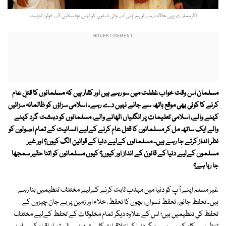
اگر ہمارے یہی حالات رہے تو ہم اپنی آنے والی نسلوں کو نہیں بچا سکیں گے۔ فوٹو: انٹرنیٹ
مسلمان اس وقت خواب غفلت میں سو رہے ہیں اور کفار ہیں کہ مسلمانوں کا قتلِ عام
کرنے کا کوئی بھی موقع ہاتھ سے جانے نہیں دے رہے۔ اسلامی سزاؤں کو ظالمانہ سزائیں
کہنے والے، اسلامی تعلیمات پر انگلیاں اٹھانے والے، مسلمانوں کو دہشت گرد کہنے
والے ایک ساتھ مل کر مسلمانوں کا قتل عام کرنے کےلیے انسانیت کے تمام اصولوں کو
نظر انداز کرتے جا رہے ہیں۔ مسلمانوں کےلیے دنیا کے قوانین الگ کیوں؟ اور غیر
مسلموں کےلیے دنیا کے قانون کے انداز اور کیوں؟ کیوں مسلمانوں کو اتنا حقیر سمجھا
جا رہا ہے؟
غیر مسلم اپنے آپ کو دنیا میں مہذب ثابت کرنے کےلیے مختلف تنظیمیں بنا رہے
ہیں۔ تحفظ جانور، تحفظ نسواں، بچوں کا تحفظ، خلاء اور زمین پر بے جان چیزوں کے
تحفظ کی تنظیمیں ہیں؛ اس کے علاوہ دیگر تمام مخلوقات کے تحفظ کےلیے مختلف