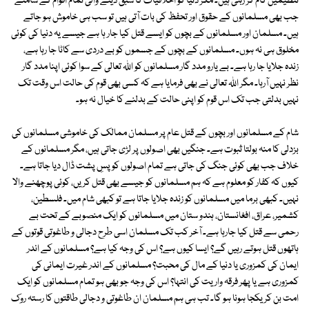
تنظیمیں کام کر رہی ہیں۔ مگر دنیا کو اخلاقیات کا سبق دینے والی تمام اقوام کے سامنے
جب بھی مسلمانوں کے حقوق اور تحفظ کی بات آتی ہیں تو سب ہی خاموش ہو جاتے
ہیں۔ مسلمان اور مسلمانوں کے بچوں کو ایسے قتل کیا جار ہا ہے جیسے یہ دنیا کی کوئی
مخلوق ہی نہ ہوں۔ مسلمانوں کے بچوں کے جسموں کو بے دردی سے کاٹا جا رہا ہے،
زندہ جلایا جا رہا ہے۔ بے یارو مدد گار مسلمانوں کو اللہ تعالی کے سوا کوئی اپنا مدد گار
نظر نہیں آرہا۔ مگر اللہ تعالی نے بھی فرمایا ہے کہ کسی بھی قوم کی حالت اس وقت تک
نہیں بدلتی جب تک اس قوم کو اپنی حالت کے بدلنے کا خیال نہ ہو۔
شام کے مسلمانوں اور بچوں کے قتل عام پر مسلمان ممالک کی خاموشی مسلمانوں کی
بزدلی کا منہ بولتا ثبوت ہے۔ جنگیں بھی اصولوں پر لڑی جاتی ہیں، مگر مسلمانوں کے
خلاف جب بھی کوئی جنگ کی جاتی ہے تمام اصولوں کو پسِ پشت ڈال دیا جاتا ہے۔
کیوں کہ کفار کو معلوم ہے کہ ہم مسلمانوں کو جیسے بھی قتل کریں، کوئی پوچھنے والا
نہیں۔ کبھی برما میں مسلمانوں کو زندہ جلایا جاتا ہے تو کبھی شام میں۔ فلسطین،
کشمیر، عراق، افغانستان، ہندو ستان میں مسلمانوں کو ایک منصوبے کے تحت بے
رحمی سے قتل کیا جارہا ہے۔ آخر کب تک مسلمان اسی طرح دجالی و طاغوتی قوتوں کے
ہاتھوں قتل ہوتے رہیں گے؟ ایسا کیوں ہے؟ اس کی وجہ کیا ہے؟ مسلمانوں کے اندر
ایمان کی کمزوری یا دنیا کے مال کی محبت؟ مسلمانوں کے اندر غیرت ایمانی کی
کمزوری ہے یا پھر فرقہ واریت کی انتہا؟ اس کی وجہ جو بھی ہو تمام مسلمانوں کو ایک
امت بن کر یکجا ہونا ہو گا۔ تب ہی ہم مسلمان ان طاغوتی و دجالی طاقتوں کا رستہ روک