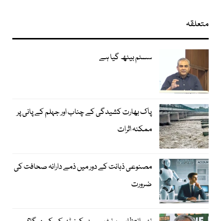
متعلقہ
سسٹم بیٹھ گیا ہے
پاک بھارت کشیدگی کے چناب اور جہلم کے پانی پر
ممکنہ اثرات
مصنوعی ذہانت کے دور میں ذمے دارانہ صحافت کی
ضرورت