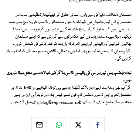
ملک شام کے اندر خون اتنا سستا کیوں ہے؟
مسلمان ممالک، دنیا کی سپر پاورز، انسانی حقوق کی ٹھیکیدار تنظیمیں سب اس
معاملے پر اس لیے خاموش ہیں کیونکہ یہ خون مسلمانوں کا ہے۔ ہاں یہ سچ ہے، جب
اپنے ہی اپنوں کے حقوق کےلیے آواز بلند نہ کریں تو دوسروں کو تو ویسے ہی تماشا
دیکھنا ہوتا ہے۔ مسلم ریاستوں کے حکمرانوں سے گزارش ہے کہ اپنے مسلمان
بھائیوں کےلیے آواز اٹھائیں اور اپنے اندر فرقہ واریت کو ختم کرنے کی کوشش کریں۔
اگرآج ہو ش کے ناخن نہ لیے تو پھر طاغوتی و دجالی طاقتیں مسلم ممالک کو فناء و برباد
کر دیں گی۔
نوٹ: ایکسپریس نیوز اور اس کی پالیسی کا اس بلاگر کے خیالات سے متفق ہونا ضروری
نہیں۔
اگر آپ بھی ہمارے لیے اردو بلاگ لکھنا چاہتے ہیں تو قلم اٹھائیے اور 500 الفاظ پر
مشتمل تحریر اپنی تصویر، مکمل نام، فون نمبر، فیس بک اور ٹویٹر آئی ڈیز اور اپنے
مختصر مگر جامع تعارف کے ساتھ
blog@express.com.pk
پر ای میل کردیجیے۔