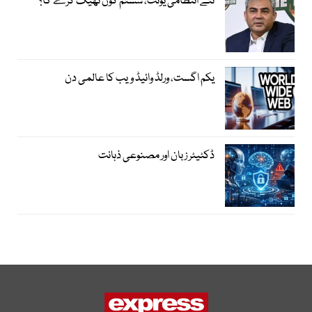
نئے انتظامی یونٹ، سسٹم کون ٹھیک کرے گا؟
یکم اگست، ورلڈ وائیڈ ویب کا عالمی دن
ڈکٹیٹر زبان اور مصنوعی ذہانت