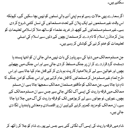
سکتے ہیں۔
اگر ہمارے یہی حالات رہے تو ہم اپنی آنے والی نسلوں کو نہیں بچا سکیں گے۔ کیونکہ
اس وقت غیر مسلموں نے ایک پلان کے تحت مسلمانوں کی نسل کشی شروع کر دی
ہے۔ غیر مسلم مسلمانوں کے کچھ ذر خرید علماء کو ساتھ ملا کراسلامی تعلیمات کو
بدل کر ماڈرن اسلام کا نام دے کر مسلمان بچوں کے دلوں سے اسلام کی اصلی
تعلیمات کو ختم کر نے کی کوشش کر رہے ہیں۔
جن مسلم ممالک میں دنیا کی سپر پاورز کی بات نہیں مانی جاتی ان کو انتہا پسند یا
دہشت گرد قرار دے کر ان پر جنگ مسلط کر دی جاتی ہے اور اس جنگ میں چھوٹے
بچوں اور خواتین سے لے کر بلاامتیاز کارپٹ بم باری کر کے قتل عام کیا جاتا ہے، اور اس
طرح تمام غیر مسلم مل کر مسلمانوں کا قتل عام کرتے ہیں اور اس جنگ کو امن جنگ کا
نام دیا جاتا ہے۔ جن ممالک کو طاقتور مسلمان ممالک سمجھا جاتا ہے، ان مسلم
ممالک میں فرقہ واریت کی ایسی آگ لگائی جاتی ہے جس سے ان مسلم ممالک کے
بچوں، عورتوں، نو جوانوں سے لے کر بوڑھوں تک کو فرقہ واریت کی آگ میں جلا دیا جاتا
ہے۔ ان ممالک کو مزید کمزور کرنے کےلیے ان پر اقتصادی و معاشی پابندیاں لگا دی
جاتی ہیں۔
شام میں فرقہ واریت کی ایسی آگ لگائی گئی ہے جس نے پورے شام کو جلا کر راکھ کر