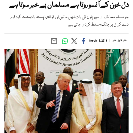
دل خون کے آنسو روتا ہے مسلماں بے خبر سوتا ہے
جو مسلم ممالک ان سپر پاورز کی بات نہیں مانیں ان کو انتہا پسند یا دہشت گرد قرار
دے کر ان پر جنگ مسلط کر دی جاتی ہے
طاہر فاروق طاہر
March 13, 2018