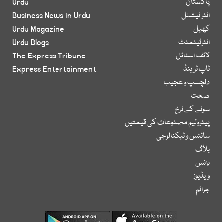
پاکستان
Urdu
انٹر نیشنل
Business News in Urdu
کھیل
Urdu Magazine
انٹرٹینمنٹ
Urdu Blogs
لائف اسٹائل
The Express Tribune
ٹاپ ٹرینڈ
Express Entertainment
دلچسپ و عجیب
صحت
سونے کے نرخ
پیٹرولیم مصنوعات کی قیمتیں
سائنس و ٹیکنالوجی
بلاگ
بزنس
ویڈیوز
جرائم