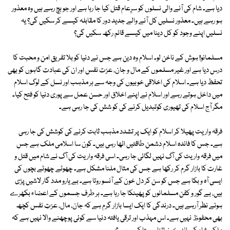
دیا ہے۔ شام کی آنے والی نسلوں کو سرِعام قتل کیا جا رہا ہے اور جو بچ رہے ہیں وہ معذور
ہو رہے ہیں۔ معذور نسلیں کل آنے والے جدید دور کا مقابلہ کیسے کر سکیں گی؟ یہ
نسلیں اپنے وجود کو کل دینا میں کیسے قائم رکھ سکیں گی؟
مسلمانو! ہوش کے ناخن لو۔ اسلام وہ دین ہے جس نے دنیا کو بلا تفریق امن و محبت کا
درس دیا ہے اور غیر مسلموں کے مال و جان، عزت نفس اور ان کی عبادت گاہوں کو بھی
تحفظ دیا ہے۔ اسلام کی اخلاقی خوبیوں کی وجہ سے ہر مذہب اور نسل کے لوگ اسلام
میں داخل ہوتے رہے اور اسلام نے اپنے اخلاق اور حسن عمل سے پوری دنیا کو فتح کیا۔
مگر آج اسلام کی تھیوری کوتبدیل کرنے کی کو شش کی جا رہی ہے۔
فرقہ واریت پھیلا کر اسلام کو ایک پر تشدد مذہب ثابت کرنے کی کوشش کی جا رہی
ہے۔ جس کا فائدہ اسلام دشمن طاقتیں اٹھا رہی ہیں۔ کون سا اسلامی ملک ہے جس
میں فرقہ واریت کی آگ نہیں لگائی جا رہی۔ اسی فرقہ واریت کی آگ نے شام میں قتل و
غارت کا بازار گرم کر رکھا ہے جس کی مثال ملنا مشکل ہے۔ چھوٹے چھوٹے بچوں کی
ایسی آہ و بکا ہے جس کو سن کر دل خون کے آنسو روتا ہے۔ بے یارو مدد گار لاشیں پڑی
ہیں، بے گور و کفن مسلمانوں کو پھینکا جا رہا ہے۔ ہر طرف جسموں کے اعضاء بکھرے
ہوئے نظر آرہے ہیں۔ درندگی کا ایک ایسا بازار گرم ہے کہ جان، مال، عزتِ نفس کچھ
بھی محفوظ نہیں ہے۔ اس مہذب اور ترقی یافتہ دنیا سے کوئی پوچھنے والا نہیں ہے کہ