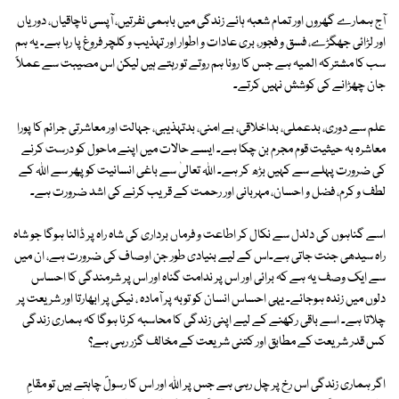
آج ہمارے گھروں اور تمام شعبہ ہائے زندگی میں باہمی نفرتیں، آپسی ناچاقیاں، دوریاں
اور لڑائی جھگڑے، فسق و فجور، بری عادات و اطوار اور تہذیب و کلچر فروغ پا رہا ہے۔ یہ ہم
سب کا مشترکہ المیہ ہے جس کا رونا ہم روتے تو رہتے ہیں لیکن اس مصیبت سے عملاً
جان چھڑانے کی کوشش نہیں کرتے۔
علم سے دوری، بدعملی، بداخلاقی، بے امنی، بدتہذیبی، جہالت اور معاشرتی جرائم کا پورا
معاشرہ بہ حیثیت قوم مجرم بن چکا ہے۔ ایسے حالات میں اپنے ماحول کو درست کرنے
کی ضرورت پہلے سے کہیں بڑھ کر ہے۔ اللہ تعالیٰ سے باغی انسانیت کو پھر سے اللہ کے
لطف و کرم، فضل و احسان، مہربانی اور رحمت کے قریب کرنے کی اشد ضرورت ہے۔
اسے گناہوں کی دلدل سے نکال کر اطاعت و فرماں برداری کی شاہ راہ پر ڈالنا ہوگا جو شاہ
راہ سیدھی جنت جاتی ہے۔اس کے لیے بنیادی طور جن اوصاف کی ضرورت ہے، ان میں
سے ایک وصف یہ ہے کہ برائی اور اس پر ندامت گناہ اور اس پر شرمندگی کا احساس
دلوں میں زندہ ہوجائے۔ یہی احساس انسان کو توبہ پر آمادہ ، نیکی پر ابھارتا اور شریعت پر
چلاتا ہے۔ اسے باقی رکھنے کے لیے اپنی زندگی کا محاسبہ کرنا ہوگا کہ ہماری زندگی
کس قدر شریعت کے مطابق اور کتنی شریعت کے مخالف گزر رہی ہے؟
اگر ہماری زندگی اس رخ پر چل رہی ہے جس پر اللہ اور اس کا رسولؐ چاہتے ہیں تو مقامِ