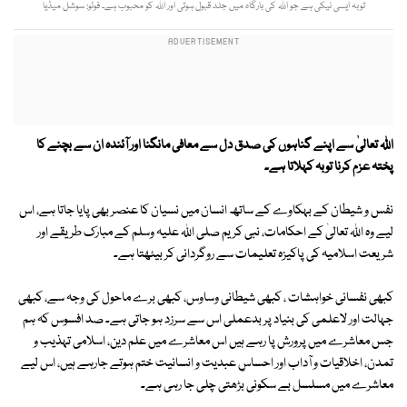
توبہ ایسی نیکی ہے جو اللہ کی بارگاہ میں جلد قبول ہوتی اور اللہ کو محبوب ہے۔ فوٹو: سوشل میڈیا
اللہ تعالیٰ سے اپنے گناہوں کی صدق دل سے معافی مانگنا اور آئندہ ان سے بچنے کا
پختہ عزم کرنا توبہ کہلاتا ہے۔
نفس و شیطان کے بہکاوے کے ساتھ انسان میں نسیان کا عنصر بھی پایا جاتا ہے، اس
لیے وہ اللہ تعالیٰ کے احکامات، نبی کریم صلی اللہ علیہ وسلم کے مبارک طریقے اور
شریعت اسلامیہ کی پاکیزہ تعلیمات سے روگردانی کر بیٹھتا ہے۔
کبھی نفسانی خواہشات ، کبھی شیطانی وساوس، کبھی برے ماحول کی وجہ سے، کبھی
جہالت اور لاعلمی کی بنیاد پر بدعملی اس سے سرزد ہو جاتی ہے۔ صد افسوس کہ ہم
جس معاشرے میں پرورش پا رہے ہیں اس معاشرے میں علم دین، اسلامی تہذیب و
تمدن، اخلاقیات و آداب اور احساسِ عبدیت و انسانیت ختم ہوتے جارہے ہیں، اس لیے
معاشرے میں مسلسل بے سکونی بڑھتی چلی جا رہی ہے۔