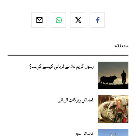
متعلقہ
رسول کریم ﷺ نے قربانی کیسے کی۔۔۔ ؟
فضائل و برکاتِ قربانی
فضائل حج