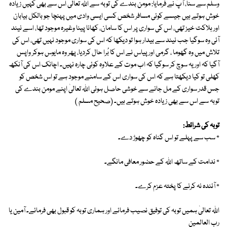
وسلم سے سنا، آپؐ نے فرمایا: مومن بندے کی توبہ سے اللہ تعالیٰ اس سے بھی کہیں زیادہ
خوش ہوتے ہیں جیسے کوئی مسافر شخص کسی ایسی وادی میں پہنچا جو بالکل بیابان
اور ہلاکت خیز تھی، اس کی سواری پر اس کا سامان، کھانا پینا وغیرہ موجود تھا، اسے نیند
آئی وہ سوگیا جب نیند سے بیدار ہوا تو دیکھا کہ اس کی سواری موجود نہیں تھی، اس کی
تلاش میں وہ گھوما ، گرمی اور پیاس نے اس کا بُرا حال کردیا، پھر وہ مایوس ہوکر واپس
آگیا کہ اور یہ سوچ کر سوگیا کہ اب موت کے علاوہ کوئی چارہ نہیں۔ اچانک اس کی آنکھ
کھلی تو کیا دیکھتا ہے کہ اس کی سواری اس کے سامنے موجود ہے تو اس شخص کو
جس قدر سواری کے مل جانے سے خوشی حاصل ہوئی اللہ تعالیٰ اپنے مومن بندے کی
توبہ سے اس سے بھی زیادہ خوش ہوتے ہیں۔ (صحیح مسلم )
توبہ کی شرائط:
٭ سب سے پہلے تو اس گناہ کو چھوڑ دے۔
٭ ندامت کے ساتھ اللہ کے حضور معافی مانگے۔
٭ آئندہ نہ کرنے کا پختہ عزم کرے۔
اللہ تعالیٰ ہمیں توبہ کی توفیق نصیب فرمائے اور ہماری توبہ کو قبول بھی فرمائے۔ آمین یا
رب العالمین