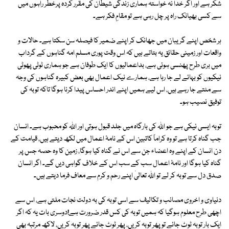
شکر ہے اور اگر خدا نہ خواستہ ہماری زندگی شیطان کی مقرر کردہ پرخطر راہوں میں
سے کسی بھیانک راہ پر چل رہی ہے تو مقامِ فکر ہے۔
ہر شخص اپنے گریبان میں جھانک کر اپنے ضمیر کا فیصلہ سن سکتا ہے۔ حالات و
واقعات اور زمینی حقائق یہ بتاتے ہیں کہ اس وقت پوری مسلم امہ گناہوں کے گرداب
میں بری طرح پھنسی ہوئی ہے، بداعمالیوں کا ایک طوفان ہے جو ہماری ٹوٹی پھوٹی
نیکیوں کو بہائے لے جا رہا ہے، ہمارے نیک اعمال بھی بعض کبیرہ گناہوں کی وجہ
سے مٹتے جا رہے ہیں، اس لیے ہمیں اپنے اندر احساس پیدا کرنا ہوگا تاکہ توبہ کی
توفیق نصیب ہو۔
توبہ ایسی نیکی ہے جو اللہ کی بارگاہ میں جلد قبول ہوتی اور اللہ کو محبوب ہے۔ انسان
جب گناہ کرتا ہے تو وہ کراماً کاتبین اس کے نامۂ اعمال میں لکھ دیتے ہیں، قیامت کے
دن انسان کے اپنے وہ اعضاء جن سے اس نے گناہ کیا ہوگا، زمین کا وہ حصہ جس پر
گناہ کیا ہوگا اور نامۂ اعمال سب کے سب اس کے خلاف گواہی دیں گے۔ اگر انسان
صدق دل سے توبہ کر لے تو اللہ تعالیٰ اپنے رحم و کرم سے معاف فرما دیتے ہیں۔
دنیاوی و اخروی مصائب و تکالیف سے اسی توبہ کی بہ دولت نجات ملتی ہے، اس سے
اچھی طرح معلوم ہوگیا کہ ہمیں توبہ کی کس قدر ضرورت ہے!دوسری بات یہ کہ اگر
ایک بار توبہ ٹوٹ جائے تو پھر توبہ کریں، پھر ٹوٹ جائے پھر توبہ کریں، لاکھ مرتبہ بھی