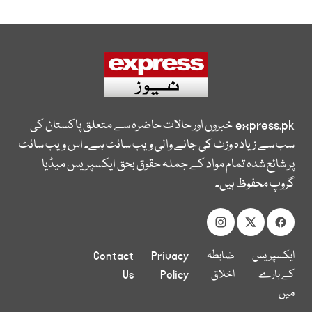
express.pk
خبروں اور حالات حاضرہ سے متعلق پاکستان کی
سب سے زیادہ وزٹ کی جانے والی ویب سائٹ ہے۔ اس ویب سائٹ
پر شائع شدہ تمام مواد کے جملہ حقوق بحق ایکسپریس میڈیا
گروپ محفوظ ہیں۔
ایکسپریس
ضابطہ
Privacy
Contact
کے بارے
اخلاق
Policy
Us
میں