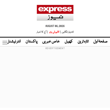
AUGUST 06, 2026
اشتہار لگائیں |
لائیو ٹی وی
| آج کا اخبار
صفحۂ اول
تازہ ترین
کھیل
خاص خبریں
پاکستان
انٹر نیشنل
ٹا