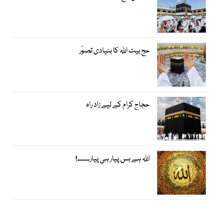
حج بیت اﷲ کا بنیادی تصوّر
حجاج کرام کے لیے زاد راہ
اﷲ ہے بس پیار ہی پیار۔۔۔۔۔!