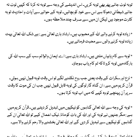
توبہ ٹوٹ جائے پھر بھی توبہ کریں۔ اس اندیشے کی وجہ سے توبہ نہ کرنا کہ کہیں ٹوٹ نہ
جائے شیطانی دھوکا ہے اس سے خود کو بچائیں۔ توبہ کے حوالے سے آیات و احادیث تو بہ
کثرت موجود ہیں لیکن ان میں سے صرف چند ملاحظہ ہوں۔
٭ زیادہ توبہ کرنے والے اللہ کے محبوب ہیں۔ ارشاد باری تعالیٰ ہے : بے شک اللہ تعالیٰ بہت
زیادہ توبہ کرنے والوں سے محبت فرماتے ہیں۔
٭ توبہ سے کام یابیاں ملتی ہیں۔ ارشاد باری ہے: اے ایمان والو! تم سب کے سب اللہ کی
بارگاہ میں توبہ کرو تاکہ تم کام یاب ہوجاؤ۔
٭ نزع اور سکرات کے وقت یعنی جب روح نکلنے لگے تو اس وقت توبہ قبول نہیں ہوتی۔
قرآن کریم میں ہے : ان گناہ گار لوگوں کی توبہ قابل قبول نہیں جب ان کی موت کا وقت
سر پر آن پہنچے تو وہ کہے کہ میں اب توبہ کرتا ہوں۔
٭ توبہ کی وجہ سے اللہ تعالیٰ گناہوں کو نیکیوں میں تبدیل کر دیتے ہیں۔ قرآن کریم میں
ہے : مگر جنہوں نے توبہ کی اور اللہ کی بات کو مانا، نیک اعمال کیے تو اللہ تعالیٰ ان کے
گناہوں کو نیکیوں سے تبدیل کر دیں گے اور اللہ تعالیٰ بخشنے والا رحم کرنے والا ہے۔