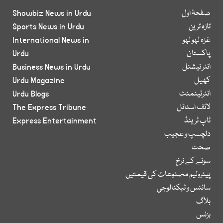
صفحۂ اول
Showbiz News in Urdu
تازہ ترین
Sports News in Urdu
غزہ لہو لہو
International News in
پاکستان
Urdu
انٹر نیشنل
Business News in Urdu
کھیل
Urdu Magazine
انٹرٹینمنٹ
Urdu Blogs
لائف اسٹائل
The Express Tribune
ٹاپ ٹرینڈ
Express Entertainment
دلچسپ و عجیب
صحت
سونے کے نرخ
پیٹرولیم مصنوعات کی قیمتیں
سائنس و ٹیکنالوجی
بلاگ
بزنس