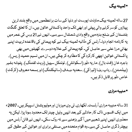
٭ ثمینہ بیگ
27 سالہ ثمینہ بیگ ماؤنٹ ایورسٹ اور دنیا کے سات براعظموں میں واقع بلند ترین
پہاڑوں کو سر کرنے والی پہلی اور ابھی تک واحد پاکستانی خاتون ہیں۔ ان کا تعلق گلگت
بلتستان کے ضلع ہنزہ میں واقع وادی شمشال سے ہے۔ انہوں نے 21 برس کی عمر میں
یہ کارنامہ انجام دیا۔ آرٹس کی طالبہ ثمینہ بیگ نے کوہ پیمائی کی باقاعدہ تربیت اپنے
بھائی مرزا علی سے حاصل کی۔ کوہ پیمائی کے علاوہ دوسرے کھیلوں میں بھی
پاکستانی خواتین اچھی کارکردگی کا مظاہرہ کر چکی ہیں۔ ان میں نسیم حمید (ریس) ،
ہاجرہ خان (فٹ بال) ، ماریہ طور (اسکوائش) ، ٹوئنکل سہیل (ویٹ لفٹنگ) ، پلوشہ بشیر
(بیڈمنٹن) ، رباب رضا (تیراکی) ، سعدیہ صدف (سائیکلنگ) اور بسمہ معروف (کرکٹ)
خاص طور پر قابل ذکر ہیں۔
٭ منیبہ مزاری
31 سالہ منیبہ مزاری آرٹسٹ، لکھاری، ٹی وی میزبان اور موٹیویشنل اسپیکر ہیں۔ 2007ء
میں ایک افسوس ناک کار حادثے کے بعد انہیں وئیل چیئر تک محدود ہونا پڑا، لیکن یہ
معذوری انہیں اپنے شعبے میں آگے بڑھنے سے نہ روک سکی۔ انہوں نے فائن آرٹس میں
بیچلر ڈگری حاصل کی ہے۔ وہ اقوام متحدہ میں صنفی برابری اور خواتین کے حقوق کے