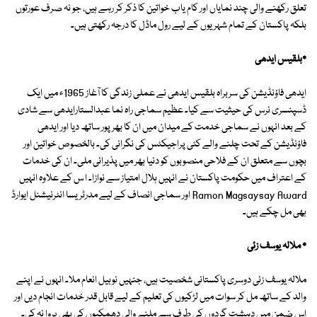
تعلق رکھنے والی چند نمایاں اور کام یاب خواتین کا ذکر کر رہے ہیں، جو نہ صرف عورتوں
بلکہ پاکستان کے تمام شہریوں کے لیے رول ماڈل کا درجہ رکھتی ہیں۔
٭بلقیس ایدھی
ایدھی فاؤنڈیشن کی سربراہ بلقیس ایدھی نے عملی زندگی کا آغاز 1965ء میں ایک
ڈسپنسری نرس کی حیثیت سے کیا۔ عظیم سماجی راہ نما عبدالستارایدھی سے شادی
کے بعد انہوں نے سماجی خدمت کے میدان میں ان کا بھرپور ساتھ دیا اور ایدھی
فاؤنڈیشن کے تحت چلنے والے کئی پراجیکٹس کی نگرانی کی۔ بالخصوص خواتین اور
بچوں سے متعلق ان کے فلاحی منصوبوں کو دنیا بھر میں پذیرائی ملی۔ ان کی خدمات
کے اعتراف میں حکومت پاکستان نے انہیں ہلال امتیاز سے نوازا۔ ا س کے علاوہ انہیں
Ramon Magsaysay Award اور سماجی انصاف کے لیے مدرٹریسا انٹرنیشنل ایوارڈ
بھی مل چکے ہیں۔
٭ ملالہ یوسف زئی
ملالہ یوسف زئی دوسری پاکستانی شخصیت ہیں، جنہیں نوبیل انعام ملا۔ انہوں نے اپنے
والد کے ساتھ مل کر سوات میں لڑکیوں کی تعلیم کے لیے قابل قدر خدمات انجام دیں اور
اس ضمن میں دہشت گردوں کی طرف سے ملنے والی دھمکیوں کی بھی پروا نہ کی۔