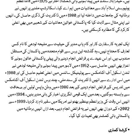
ہیں۔ حیدرآباد، سندھ میں پیدا ہونے والی شمشاد اختر نے 1975ء میں قائداعظم
یونیورسٹی اسلام آباد سے معاشیات میں ایم اے کیا۔ اسکالرشپ ملنے پر انہوں نے
برطانیہ کی جامعات میں داخلہ لیا اور 1980ء میں ڈاکٹریٹ کی ڈگری حاصل کی۔ انہوں
نے اپنی مثال سے ثابت کیا کہ پاکستانی خواتین معاشیات کے شعبے میں بھی اعلیٰ
کارکردگی کا مظاہرہ کرسکتی ہیں۔
ایک تجربہ کار سفارت کار اور کام یاب مدیر کی حیثیت سے ملیحہ لودھی کا نام کسی
تعارف کا محتاج نہیں۔ وہ گذشتہ تین برس سے اقوام متحدہ میں پاکستان کی مستقل
مندوب ہیں، اور اس عہدے پر فرائض انجام دینے والی پہلی پاکستانی خاتون ہونے کا
اعزاز بھی انہیں حاصل ہے۔ 1952ء میں لاہور میں پیدا ہونے والی ملیحہ لودھی نے
لندن اسکول آف اکنامکس سے پولیٹیکل سائنس میں اعلیٰ تعلیم حاصل کی اور 1980ء
میں اسی ادارے سے انہیں ڈاکٹریٹ کی سند ملی۔ چند برس لندن اسکول آف اکنامکس
میں تدریس کے فرائض انجام دینے کے بعد 1986ء میں وطن واپس لوٹیں اور صحافت
سے وابستہ ہوگئیں۔ بعد میں ایک قومی انگریزی اخبار کی بانی مدیر بنیں۔ 1994ء میں
انہیں اس وقت کی وزیراعظم بینظیر بھٹو نے امریکا میں سفیر نام زد کردیا۔ 1999ء سے
2002ء کے دوران بھی انہوں نے یہ فرائض انجام دیے۔ بعد ازاں انہیں برطانیہ میں
پاکستانی ہائی کمشنر بھی تعینات کیا گیا۔
٭ کرشنا کماری