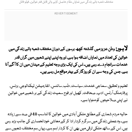
مختلف شعبہ ہائے زندگی میں نمایاں مقام حاصل کرنے والی قابل فخر خواتین۔ فوٹو: فائل
لاہور:
وطن عزیز میں گذشتہ کچھ برسوں کے دوران مختلف شعبہ ہائے زندگی میں
خواتین کی تعداد میں نمایاں اضافہ ہوا ہے، اور وہ اپنے اپنے شعبوں میں گراں قدر
خدمات سرانجام دے رہی ہیں۔ اس کی ایک بڑی وجہ تعلیم کے میدان میں ان کا آگے آنا
ہے، جس کی وجہ سے ان کو روزگار کے بہتر مواقع مل رہے ہیں۔
تعلیم و تحقیق، سماجی خدمت، سیاست، طب، سائنس، انفارمیشن ٹیکنالوجی، بزنس،
پرفارمنگ آرٹس، ادب، صحافت، کھیل اور فوج سمیت زندگی کے ہر شعبے میں خواتین
نے اپنی صلاحیتوں کو منوایا ہے۔
حالیہ مردم شماری کے مطابق ملکی آبادی میں خواتین کا تناسب 48 فی صد سے زیادہ
ہے۔ وہ عملی زندگی میں سرگرم کردار ادا کر کے معاشی خودانحصاری کی جانب بڑھ رہی
ہیں، اس کے ساتھ ملکی ترقی میں بھی ان کا کردار اہم ہے۔ یہاں ہم مختلف شعبوں سے