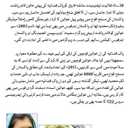
30 سالہ فلائیٹ لیفٹینینٹ عائشہ فاروق کو پاک فضائیہ کی پہلی خاتون فائٹر پائلٹ
ہونے کا اعزاز حاصل ہے۔ ان کا تعلق ضلع بہاولپور کی تحصیل حاصل پور سے ہے۔
پاکستان کی مسلح افواج میں پہلے پہل خواتین کا کردار غیرجنگی کاموں (مثلاً میڈیکل
وغیرہ) تک محدود تھا اور پاکستان ایئرفورس میں بھی ایسا ہی تھا۔ تاہم 2003ء سے
خواتین کو فائٹر پائلٹ تربیتی پروگرام سمیت' ایئروسپیس انجنیئرنگ اور پاکستان
ایئرفورس اکیڈمی رسالپور کے دوسرے پروگراموں میں داخلے کی اجازت دی گئی۔
پاک فضائیہ کی ان خواتین فوجیوں کی ترقی کے لیے عہدے کے مطلوبہ معیار پر
سمجھوتا نہیں کیا جاتا۔ خواتین فوجیوں نے اپنی کارکردگی سے ثابت کیا ہے کہ وہ
صلاحیت میں کسی سے کم نہیں۔ 2013ء کے اعدادوشمار کے مطابق پاکستان کی
مسلح افواج میں تقریباً 4000 خواتین تھیں، جو زیادہ تر ڈیسک جاب اور طبی خدمات
تک محدود تھیں۔ لیکن گذشتہ برسوں کے دوران پاک فضائیہ میں شامل ہونے والی
خواتین کی تعداد میں اضافہ ہوا ہے۔ کچھ خواتین انسداد دہشت گردی فورس میں بھی
کام کر رہی ہیں۔ علاوہ ازیں خواتین ہنگامی حالات میں مدد فراہم کرنے والی ایمرجینسی
سروس 1122 کا حصہ بھی بن چکی ہیں۔