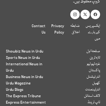
گروپ محفوظ ہیں۔
ایکسپریس
ضابطہ
Privacy
Contact
کے بارے
اخلاق
Policy
Us
میں
صفحۂ اول
Showbiz News in Urdu
تازہ ترین
Sports News in Urdu
غزہ لہو لہو
International News in
پاکستان
Urdu
انٹر نیشنل
Business News in Urdu
کھیل
Urdu Magazine
انٹرٹینمنٹ
Urdu Blogs
لائف اسٹائل
The Express Tribune
ٹاپ ٹرینڈ
Express Entertainment