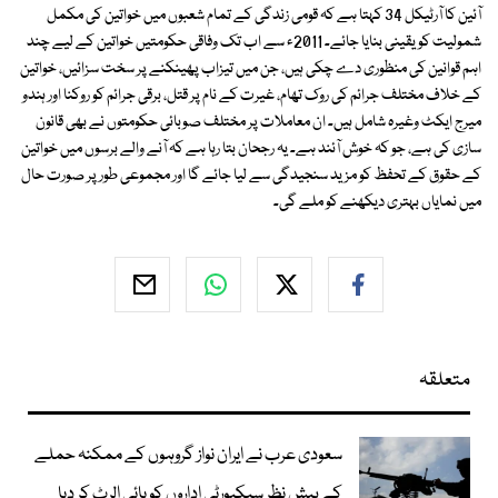
آئین کا آرٹیکل 34 کہتا ہے کہ قومی زندگی کے تمام شعبوں میں خواتین کی مکمل
شمولیت کو یقینی بنایا جائے۔ 2011ء سے اب تک وفاقی حکومتیں خواتین کے لیے چند
اہم قوانین کی منظوری دے چکی ہیں، جن میں تیزاب پھینکنے پر سخت سزائیں، خواتین
کے خلاف مختلف جرائم کی روک تھام، غیرت کے نام پر قتل، برقی جرائم کو روکنا اور ہندو
میرج ایکٹ وغیرہ شامل ہیں۔ ان معاملات پر مختلف صوبائی حکومتوں نے بھی قانون
سازی کی ہے، جو کہ خوش آئند ہے۔ یہ رجحان بتا رہا ہے کہ آنے والے برسوں میں خواتین
کے حقوق کے تحفظ کو مزید سنجیدگی سے لیا جائے گا اور مجموعی طور پر صورت حال
میں نمایاں بہتری دیکھنے کو ملے گی۔
متعلقہ
سعودی عرب نے ایران نواز گروہوں کے ممکنہ حملے
کے پیش نظر سیکیورٹی اداروں کو ہائی الرٹ کر دیا