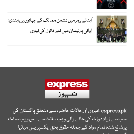
آبنائے ہرمز میں دشمن ممالک کے جہازوں پر پابندی؛
ایرانی پارلیمان میں نئے قانون کی تیاری
express.pk
خبروں اور حالات حاضرہ سے متعلق پاکستان کی
سب سے زیادہ وزٹ کی جانے والی ویب سائٹ ہے۔ اس ویب سائٹ
پر شائع شدہ تمام مواد کے جملہ حقوق بحق ایکسپریس میڈیا