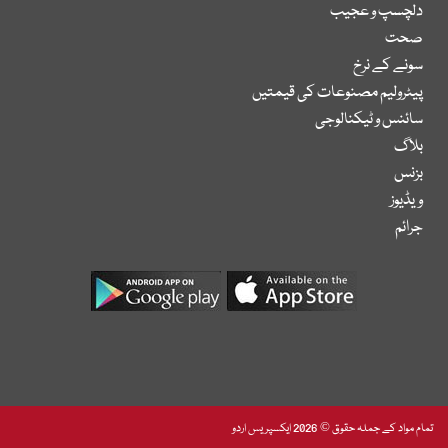
دلچسپ و عجیب
صحت
سونے کے نرخ
پیٹرولیم مصنوعات کی قیمتیں
سائنس و ٹیکنالوجی
بلاگ
بزنس
ویڈیوز
جرائم
تمام مواد کے جملہ حقوق © 2026 ایکسپریس اردو