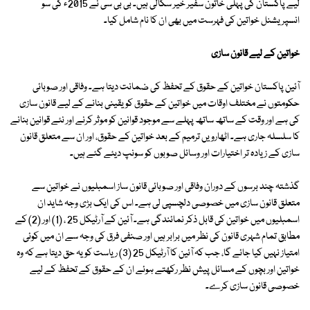
لیے پاکستان کی پہلی خاتون سفیر خیر سگالی ہیں۔ بی بی سی نے 2015ء کی سو
انسپریشنل خواتین کی فہرست میں بھی ان کا نام شامل کیا۔
خواتین کے لیے قانون سازی
آئین پاکستان خواتین کے حقوق کے تحفظ کی ضمانت دیتا ہے۔ وفاقی اور صوبائی
حکومتوں نے مختلف اوقات میں خواتین کے حقوق کو یقینی بنانے کے لیے قانون سازی
کی ہے اور وقت کے ساتھ ساتھ پہلے سے موجود قوانین کو موثر کرنے اور نئے قوانین بنانے
کا سلسلہ جاری ہے۔ اٹھارویں ترمیم کے بعد خواتین کے حقوق، اور ان سے متعلق قانون
سازی کے زیادہ تر اختیارات اور وسائل صوبوں کو سونپ دیئے گئے ہیں۔
گذشتہ چند برسوں کے دوران وفاقی اور صوبائی قانون ساز اسمبلیوں نے خواتین سے
متعلق قانون سازی میں خصوصی دلچسپی لی ہے۔ اس کی ایک بڑی وجہ شاید ان
اسمبلیوں میں خواتین کی قابل ذکر نمائندگی ہے۔ آئین کے آرٹیکل 25 ، (1) اور (2) کے
مطابق تمام شہری قانون کی نظر میں برابر ہیں اور صنفی فرق کی وجہ سے ان میں کوئی
امتیاز نہیں کیا جائے گا، جب کہ آئین کا آرٹیکل 25 (3) ریاست کو یہ حق دیتا ہے کہ وہ
خواتین اور بچوں کے مسائل پیش نظر رکھتے ہوئے ان کے حقوق کے تحفظ کے لیے
خصوصی قانون سازی کرے۔