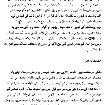
سوات میں شدت پسندوں کے غلبے کے دور میں انہوں نے 'گل مکئی' کے فرضی نام
سے وہاں کے حالات کے بارے میں ڈائری بھی لکھی۔ 9 اکتوبر2012ء کو، چند شقی
القلب دہشت گردوں نے 15سالہ ملالہ کو گولیاں مار کر قتل کرنے کی کوشش کی۔
معجزانہ طور پر ان کی زندگی محفوظ رہی، ابتدائی علاج کے بعد، مزید علاج کے لیے
انہیں برمنگھم کے کوئین الزبتھ اسپتال بھجوا دیا گیا۔ صحت یابی کے بعد سے وہ
برطانیہ میں زیرتعلیم ہیں اور دنیا بھر میں لڑکیوں کی تعلیم یقینی بنانے کے لیے کوشاں
ہیں۔ 2014ء میں ہندوستان کے کیلاش ستیارتھی کے ساتھ مشترکہ طور پر ملنے والے
نوبیل امن انعام کے علاوہ انہیں کئی بین الاقوامی اداروں اور مختلف ممالک سے اعزازات
مل چکے ہیں۔
٭ شمشاد اختر
ملکی اور مختلف بین الاقوامی اداروں میں اعلیٰ عہدوں پر فرائض سرانجام دینے والی
شمشاد اختر ماہرمعاشیات، سفارت کار اور دانش ور ہیں۔ اب وہ اقوام متحدہ میں انڈر
سیکرٹری جنرل کی حیثیت سے کام کر رہی ہیں، اس کے ساتھ اقوام متحدہ کے ادارے
UNESCAP کی سربراہ بھی ہیں۔ اس سے قبل انہوں نے اسٹیٹ بینک آف پاکستان کے
گورنر کی حیثیت سے فرائض سرانجام دیے۔ انہیں اسٹیٹ بینک آف پاکستان کی پہلی
خاتون گورنر بننے کا اعزاز حاصل ہے۔ قبل ازاں وہ ورلڈ بینک کی نائب صدر بھی رہ چکی