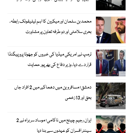
محمد بن سلمان اور میکرون کا اہم ٹیلیفونک رابطہ،
بحری سلامتی اور دو طرفہ تعاون پر مشاورت
ٹرمپ نے امریکی میڈیا کی خبروں کو جھوٹا پروپیگنڈا
قرار دے دیا، وزیر دفاع کی بھرپور حمایت
دمشق؛ مسافر وین میں دھماکے میں 2 افراد جاں
بحق اور 13 زخمی
ایران رجیم چینج میں ناکامی؛ موساد سربراہ نے 2
سینئر افسران کو عہدوں سے ہٹا دیا