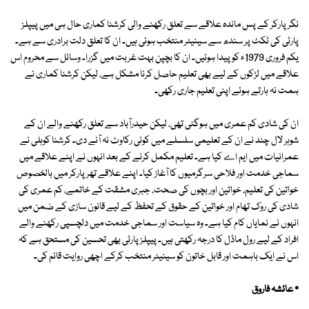
نگرپارکر کے پس ماندہ علاقے سے تعلق رکھنے والی کرشنا کماری حال ہی میں پیپلز
پارٹی کی ٹکٹ پر سندھ سے سینیٹر منتخب ہوئی ہیں۔ ان کا تعلق دلت برادری سے ہے۔
یکم فروری 1979ء کو پیدا ہوئیں۔ ان کا بچپن بہت غربت میں گزرا۔ وسائل سے محروم اس
علاقے میں لڑکوں کے لیے بھی تعلیم حاصل کرنا مشکل ہے، لیکن کرشنا کماری نے
ہمت نہ ہارتے ہوئے اپنی تعلیم جاری رکھی۔
ان کی شادی کم عمری میں ہوگئی تھی، لیکن حیدرآباد سے تعلق رکھنے والے ان کے
شوہر لال چند نے ان کے تعلیمی سلسلے میں کوئی رکاوٹ نہ آنے دی۔ کرشنا کوہلی نے
عمرانیات میں ایم اے کیا ہے۔ تعلیم مکمل کرنے کے بعد انہوں نے اپنے علاقے میں
سماجی خدمت اور فلاحی سرگرمیوں کا آغاز کیا۔ اپنے علاقے تھرپارکر میں بالخصوص
خواتین کی تعلیم، خواتین اور بچوں کی صحت، جبری مشقت کے خاتمے، کم عمری کی
شادی کی روک تھام اور خواتین کے حقوق کے تحفظ کے لیے قانون سازی کے ضمن میں
انہوں نے نمایاں کام کیا ہے۔ وہ سیاست اور سماجی خدمت میں دلچسپی رکھنے والے
افراد کے لیے رول ماڈل کا درجہ رکھتی ہیں۔ پیپلزپارٹی بھی تحسین کی مستحق ہے کہ
اس نے ایک باہمت اور قابل خاتون کو سینیٹر منتخب کرکے اچھی روایت قائم کی۔
٭ عائشہ فاروق