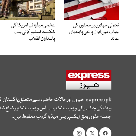
تجارتی جہازوں پر حملوں کی
عالمی میڈیا نے امریکا کی
جواب میں ایران پر نئی پابندیاں
شکست تسلیم کرلی ہے،
عائد
پاسداران انقلاب
express.pk
خبروں اور حالات حاضرہ سے متعلق پاکستان 
وزٹ کی جانے والی ویب سائٹ ہے۔ اس ویب سائٹ پر شائع شدہ
جملہ حقوق بحق ایکسپریس میڈیا گروپ محفوظ ہیں۔