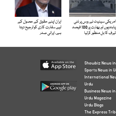
امریکی سینیٹ نے روس پر نئی
ایران اپنے حقوق کے حصول کے
پابندیوں اور بھارت پر 100 فیصد
لیے سفارت کاری کو ترجیح دیتا
ٹیرف کا بل منظور کرلیا
ہے، ایرانی صدر
Showbiz News in
Sports News in U
International Ne
Urdu
Business News in
Urdu Magazine
Urdu Blogs
The Express Tri