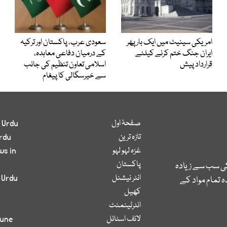
امریکی سینیٹ میں ایک بار پھر
سعودی عرب، پاکستان اور ترکیہ
ایران جنگ ختم کرنے کیلئے
کے درمیان دفاعی معاہدہ،
قرارداد پیش
اسلامی تعاون تنظیم کی جانب
سے خیرسگالی کا پیغام
صفحۂ اول
 Urdu
تازہ ترین
rdu
غزہ لہو لہو
ws in
پاکستان
کی سب سے زیادہ
انٹر نیشنل
 Urdu
 تمام مواد کے
کھیل
انٹرٹینمنٹ
لائف اسٹائل
bune