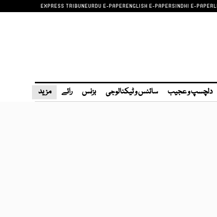
EXPRESS TRIBUNE
URDU E-PAPER
ENGLISH E-PAPER
SINDHI E-PAPER
L
دلچسپ و عجیب
سائنس و ٹیکنالوجی
بزنس
رائے
مزید