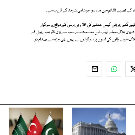
 انبار کے قصبے القائم میں تباہ ہوا جو شامی شرحد کے قریب ہے۔
دوسری طرف شمالی عراق کے کرد عوام نے گزشتہ روز صدام حسین کے دور میں کیے گئے زہریلی گیس حملے کی 30 ویں برسی کے موقع پر سوگوار
مام کیا، 30 برس پہلے کیے جانے والے گیس حملے میں 5 ہزار کرد شہری ہلاک ہوئے تھے۔ اس مناسبت سے سب سے بڑی تقریب اربیل کے
 ہونے والوں کی قبروں پر سوگواروں نے پھول بھی جڑھائے، صدام دور