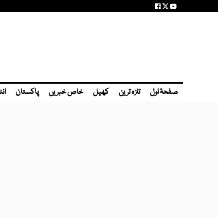
صفحۂ اول
تازہ ترین
کھیل
خاص خبریں
پاکستان
انٹ