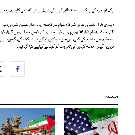
ایک اور امریکی اہلکار نے نام نہ ظاہر کرنے کی شرط پر بتایا کہ ہیلی کاپٹر صوبہ
تقاریب کا اہت
اسٹیڈیم میں منعقد کی گئی، اس میں سیکڑوں لوگوں نے شرکت کی، گیس سے ہلاک
میں یہ گیس حملہ کردوں کی تحریک کو کچلنے کیلیے کیا گیا تھا۔
متعلقہ