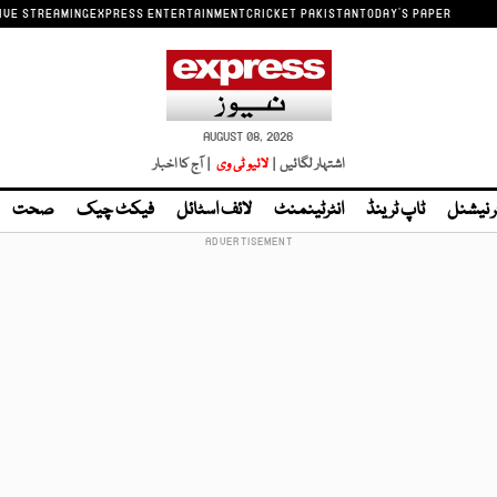
IVE STREAMING
EXPRESS ENTERTAINMENT
CRICKET PAKISTAN
TODAY'S PAPER
AUGUST 08, 2026
اشتہار لگائیں |
لائیو ٹی وی
| آج کا اخبار
ر نیشنل
ٹاپ ٹرینڈ
انٹرٹینمنٹ
لائف اسٹائل
فیکٹ چیک
صحت