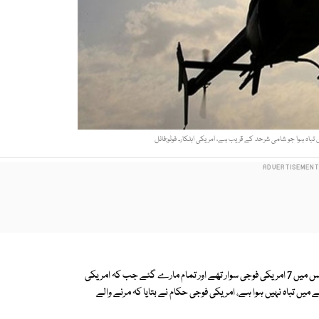
 تباہ ہوا جو شامی شرحد کے قریب ہے، امریکی اہلکار۔ فوٹو:فائل
ہیلی کاپٹر عراق کے مغربی علاقے میں شام کی طرف جاتے ہوئے گر کر تباہ ہوا جس میں 7 امریکی فوجی سوار تھے اور تمام مارے گئے جب کہ امریکی
یں تباہ نہیں ہوا ہے، امریکی فوجی حکام نے بتایا کہ مرنے والے