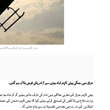
ہیلی کاپٹر صوبہ انبار کے قصبے القائم میں
عراق میں جنگی ہیلی کاپٹر تباہ ہونے سے 7 امریکی فوجی ہلاک ہو گئے۔
وزارت دفاع نے ہلاکتوں کی تصدیق کرتے ہوئے کہا کہ ہیلی کاپٹر دشمن کے حملے م
اہلکاروں کے بارے میں بعد میں تفصیلات سے بتایا جائے گا۔