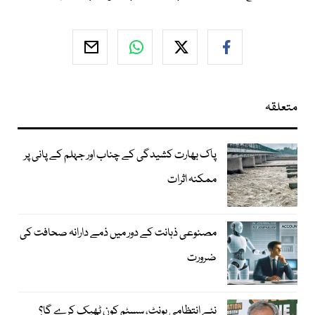
متعلقہ
پاک بھارت کشیدگی کے چناب اور جہلم کے پانی پر
ممکنہ اثرات
مصنوعی ذہانت کے دور میں ذمے دارانہ صحافت کی
ضرورت
نئے انتظامی یونٹ، سسٹم کون ٹھیک کرے گا؟