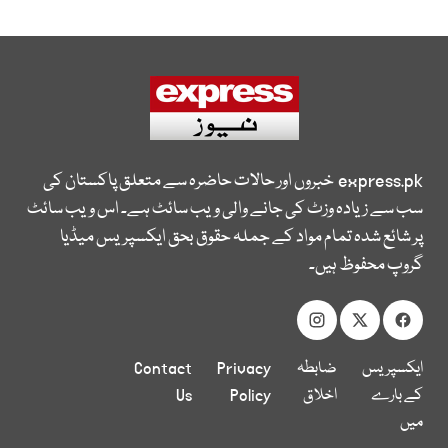
express.pk
خبروں اور حالات حاضرہ سے متعلق پاکستان کی
سب سے زیادہ وزٹ کی جانے والی ویب سائٹ ہے۔ اس ویب سائٹ
پر شائع شدہ تمام مواد کے جملہ حقوق بحق ایکسپریس میڈیا
گروپ محفوظ ہیں۔
ایکسپریس
ضابطہ
Privacy
Contact
کے بارے
اخلاق
Policy
Us
میں