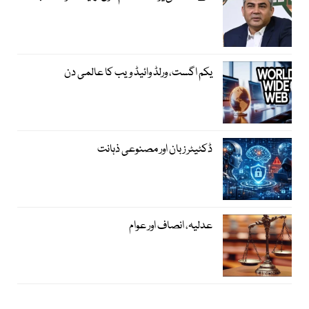
یکم اگست، ورلڈ وائیڈ ویب کا عالمی دن
ڈکٹیٹر زبان اور مصنوعی ذہانت
عدلیہ، انصاف اور عوام