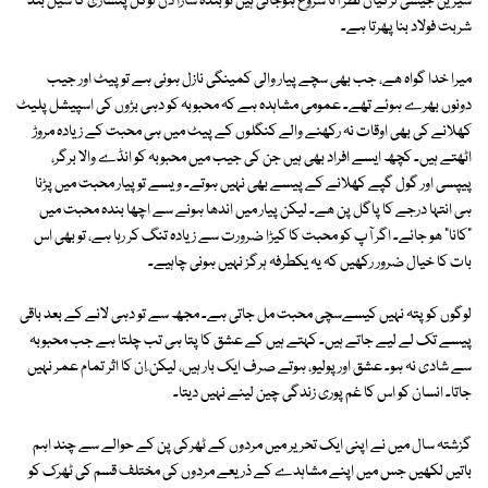
شیریں جیسی لڑکیاں نظر آنا شروع ہوجاتی ہیں تو بندہ سارا دن لوکل پنساری کا سیل بند
شربت فولاد بنا پھرتا ہے۔
میرا خدا گواہ ھے، جب بھی سچے پیار والی کمینگی نازل ہوئی ہے تو پیٹ اور جیب
دونوں بھرے ہوئے تھے۔‏ عمومی مشاہدہ ہے کہ محبوبہ کو دہی بڑوں کی اسپیشل پلیٹ
کھلانے کی بھی اوقات نہ رکھنے والے کنگلوں کے پیٹ میں ہی محبت کے زیادہ مروڑ
اٹھتے ہیں۔ کچھ ایسے افراد بھی ہیں جن کی جیب میں محبوبہ کو انڈے والا برگر،
پیپسی اور گول گپے کھلانے کے پیسے بھی نہیں ہوتے۔ ویسے تو پیار محبت میں پڑنا
ہی انتہا درجے کا پاگل پن ھے۔ لیکن پیار میں اندھا ہونے سے اچھا بندہ محبت میں
"کانا" ھو جائے۔ ‏اگر آپ کو محبت کا کیڑا ضرورت سے زیادہ تنگ کر رہا ہے، تو بھی اس
بات کا خیال ضرور رکھیں کہ یہ یکطرفہ ہرگز نہیں ہونی چاہیے۔
لوگوں کو پتہ نہیں کیسےسچی محبت مل جاتی ہے۔ مجھ سے تو دہی لانے کے بعد باقی
پیسے تک لے لیے جاتے ہیں۔ ‏کہتے ہیں کے عشق کا پتا ہی تب چلتا ہے جب محبوبہ
سے شادی نہ ہو۔ عشق اور پولیو، ہوتے صرف ایک بار ہیں، لیکن ِان کا اثر تمام عمر نہیں
جاتا۔ انسان کو اس کا غم پوری زندگی چین لینے نہیں دیتا۔
گزشتہ سال میں نے اپنی ایک تحریر میں مردوں کے ٹھرکی پن کے حوالے سے چند اہم
باتیں لکھیں جس میں اپنے مشاہدے کے ذریعے مردوں کی مختلف قسم کی ٹھرک کو