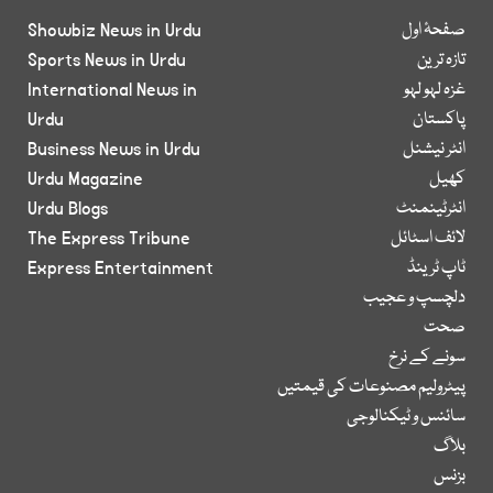
صفحۂ اول
Showbiz News in Urdu
تازہ ترین
Sports News in Urdu
غزہ لہو لہو
International News in
پاکستان
Urdu
انٹر نیشنل
Business News in Urdu
کھیل
Urdu Magazine
انٹرٹینمنٹ
Urdu Blogs
لائف اسٹائل
The Express Tribune
ٹاپ ٹرینڈ
Express Entertainment
دلچسپ و عجیب
صحت
سونے کے نرخ
پیٹرولیم مصنوعات کی قیمتیں
سائنس و ٹیکنالوجی
بلاگ
بزنس