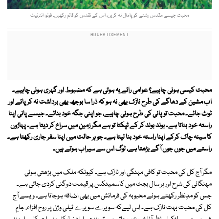
محبت جیسے مقدس رشتے کو پامال نہ کریں، اس کے تقدس کو قائم رکھیں۔ فوٹو: انٹرنیٹ
محبت کیسی ہونی چاہیے؟ عوامی رائے یہ ہوتی ہے کہ مضبوط اور گہری ہونی چاہیے۔
اب مشین کے دھاگے کی طرح نازک بھی نہ ہو کہ ذرا سا بوجھ بھی برداشت نہ کر پائے اور
ٹوٹ جائے۔ محبت تو پانی کی طرح ہونی چاہیے، جو اپنی جگہ خود بنائے۔ جیسے پانی اپنا
راستہ خود بناتا ہے۔ بوند بوند کر کے ٹپکتا تو ہے مگر زمین میں سراخ کر دیتا ہے۔ پہاڑوں
کا سینہ چاک کرکے اپنا راستہ خود بنا لیتا ہے۔ جو ہر حالت میں اپنا سفر جاری رکھتا ہے۔
راستے میں جوں جوں آگے بڑھتا ہے، لوگ اس سے سیراب ہوتے ہیں۔
مگر آج کل کی محبت تو کافی مہنگی اور نازک ہے۔ کیونکہ ملک میں بڑھتی ہوئی
مہنگائی کی شرح اور ہر سال بجٹ میں کاسمیٹکس پر قیمت دوگنی کردی جاتی ہے۔
جس کو مدِنظر رکھتے ہوئے محبوبہ کی فرمائش میں بھی اضافہ ہوجاتا ہے۔ ویسے آج
کل کی محبت بہت نازک ہے۔ اس لیےکہ سویرے سویرے ٹیلی وژن پر روح افزاء، جامِ