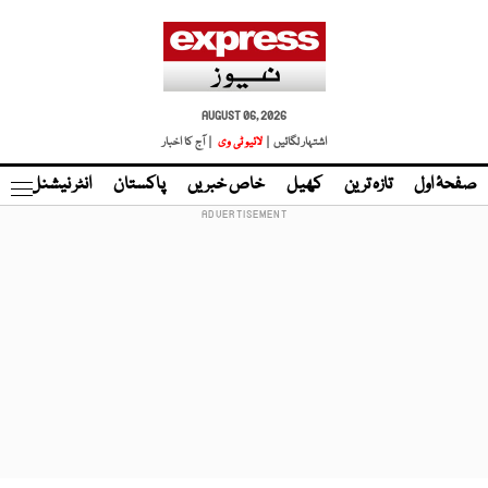
AUGUST 06, 2026
اشتہار لگائیں |
لائیو ٹی وی
| آج کا اخبار
صفحۂ اول
تازہ ترین
کھیل
خاص خبریں
پاکستان
انٹر نیشنل
ٹا