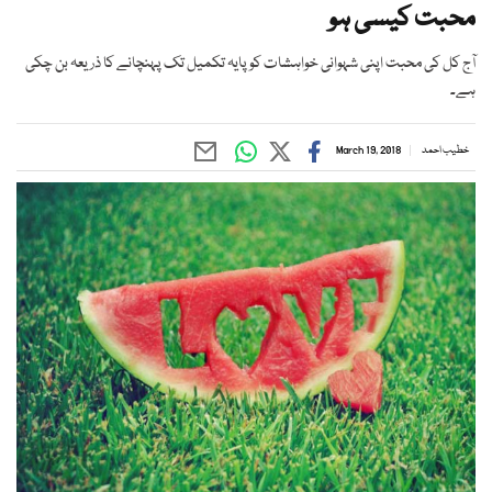
محبت کیسی ہو
آج کل کی محبت اپنی شہوانی خواہشات کو پایہ تکمیل تک پہنچانے کا ذریعہ بن چکی
ہے۔
خطیب احمد
March 19, 2018