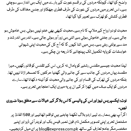
واضح کیا تھا۔ کیونکہ مردوں کی ہر قسم عورت کے بارے میں ایک ہی انداز سے سوچتی
ہے۔ اس تحریر میں مردوں کی عورت کی طرف فطری جھکاؤ اور جنسِ مخالف کی طرف
فطری کشش کو ٹھرک سے تعبیر کیا گیا تھا۔
محبت تو دو ارواح کے ملاپ کا نام ہے۔ محبت کبھی بھی ختم نہیں ہوتی، بس خاموش ہو
جاتی ہے۔ اور جتنی خاموش ہوتی ہے اتنی ہی زور آور ہوتی جاتی ہے۔ اندر ہی اندر شد و
مد سے بولتی رہتی ہے۔ بس میں اتنا کہوں گا کہ آج کل کی محبت اپنی شہوانی
خواہشات کو پایہ تکمیل تک پہنچانے کا ذریعہ بن چکی ہے۔
لہذا محبت جیسے مقدس رشتے کو پامال نہ کریں، اس کے تقدس کو قائم رکھیں۔ میرا
مقصد یہاں مردوں کی جانب سے کی جانے والی گھٹیا حرکتوں کا تمسخر اڑانا نہیں تھا،
بلکہ مردوں کی ٹھرک کی اقسام اور کی جانے والی محبت کو آئینہ دکھانا تھا۔ سارے
مردوں کو ایک صف میں کھڑا کر کے ان پر یہ میری ایک احتجاجی تحریر ہے۔
نوٹ: ایکسپریس نیوز اور اس کی پالیسی کا اس بلاگر کے خیالات سے متفق ہونا ضروری
نہیں۔
اگر آپ بھی ہمارے لیے اردو بلاگ لکھنا چاہتے ہیں تو قلم اٹھائیے اور 500 الفاظ پر
مشتمل تحریر اپنی تصویر، مکمل نام، فون نمبر، فیس بک اور ٹویٹر آئی ڈیز اور اپنے
مختصر مگر جامع تعارف کے ساتھ
blog@express.com.pk
پر ای میل کردیجیے۔