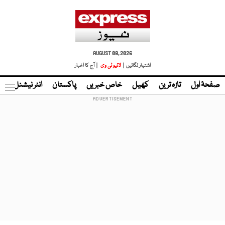
AUGUST 08, 2026
اشتہار لگائیں |
لائیو ٹی وی
| آج کا اخبار
صفحۂ اول
تازہ ترین
کھیل
خاص خبریں
پاکستان
انٹر نیشنل
ٹا