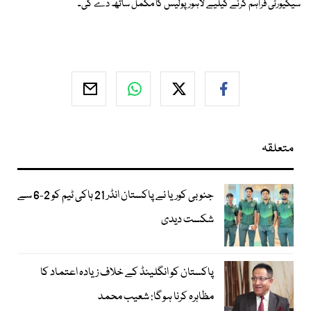
سیکیورٹی فراہم کرنے کیلیے لاہور پولیس کا مکمل ساتھ دے گی۔
متعلقہ
جنوبی کوریا نے پاکستان انڈر 21 ہاکی ٹیم کو 2-6 سے
شکست دیدی
پاکستان کو انگلینڈ کے خلاف زیادہ اعتماد کا
مظاہرہ کرنا ہوگا: شعیب محمد