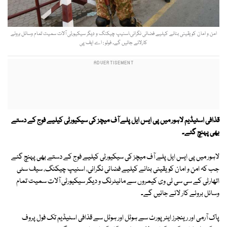
امن و امان کو یقینی بنانے کیلیے فضائی نگرانی،اسنیپ چیکنگ و دیگر سیکیورٹی آلات سمیت تمام وسائل بروئے
کارلائے جائیں گے۔ فوٹو : اے ایف پی
قذافی اسٹیڈیم لاہور میں پی ایس ایل پلے آف میچز کی سیکیورٹی کیلیے فوج کے دستے
بھی پہنچ گئے۔
لاہور میں پی ایس ایل پلے آف میچز کی سیکیورٹی کیلیے فوج کے دستے بھی پہنچ گئے
جب کہ امن و امان کو یقینی بنانے کیلیے فضائی نگرانی، اسنیپ چیکنگ، سیف سٹی
اتھارٹی کے سی سی ٹی وی کیمروں سے مانیٹرنگ و دیگر سیکیورٹی آلات سمیت تمام
وسائل بروئے کار لائے جائیں گے۔
پاک آرمی اور رینجرز ایئرپورٹ سے ہوٹل اور ہوٹل سے قذافی اسٹیڈیم تک فول پروف