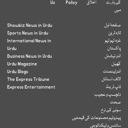
کے بارے
اخلاق
Policy
Us
میں
صفحۂ اول
Showbiz News in Urdu
تازہ ترین
Sports News in Urdu
غزہ لہو لہو
International News in
پاکستان
Urdu
انٹر نیشنل
Business News in Urdu
کھیل
Urdu Magazine
انٹرٹینمنٹ
Urdu Blogs
لائف اسٹائل
The Express Tribune
ٹاپ ٹرینڈ
Express Entertainment
دلچسپ و عجیب
صحت
سونے کے نرخ
پیٹرولیم مصنوعات کی قیمتیں
سائنس و ٹیکنالوجی