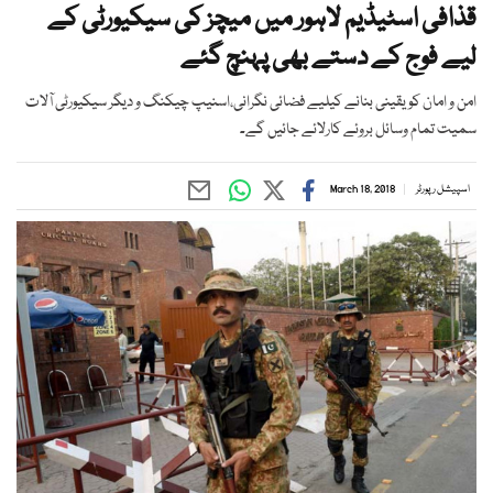
قذافی اسٹیڈیم لاہور میں میچز کی سیکیورٹی کے
لیے فوج کے دستے بھی پہنچ گئے
امن و امان کو یقینی بنانے کیلیے فضائی نگرانی،اسنیپ چیکنگ و دیگر سیکیورٹی آلات
سمیت تمام وسائل بروئے کارلائے جائیں گے۔
اسپیشل رپورٹر
March 18, 2018