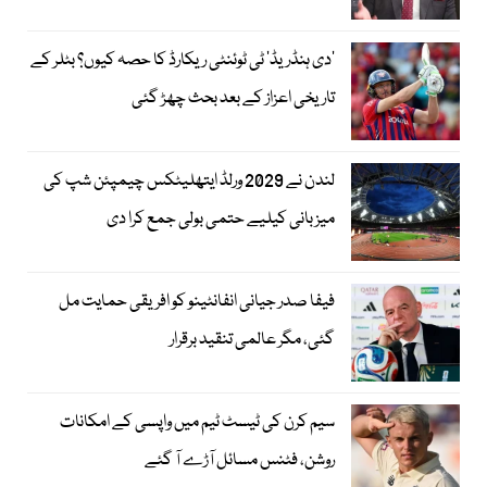
’دی ہنڈریڈ‘ ٹی ٹوئنٹی ریکارڈ کا حصہ کیوں؟ بٹلر کے
تاریخی اعزاز کے بعد بحث چھڑ گئی
لندن نے 2029 ورلڈ ایتھلیٹکس چیمپئن شپ کی
میزبانی کیلیے حتمی بولی جمع کرا دی
فیفا صدر جیانی انفانٹینو کو افریقی حمایت مل
گئی، مگر عالمی تنقید برقرار
سیم کرن کی ٹیسٹ ٹیم میں واپسی کے امکانات
روشن، فٹنس مسائل آڑے آ گئے