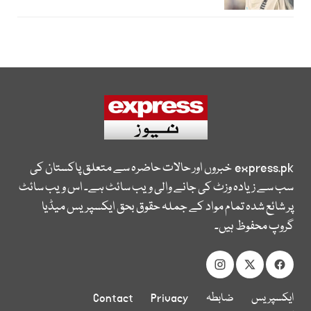
express.pk
خبروں اور حالات حاضرہ سے متعلق پاکستان کی
سب سے زیادہ وزٹ کی جانے والی ویب سائٹ ہے۔ اس ویب سائٹ
پر شائع شدہ تمام مواد کے جملہ حقوق بحق ایکسپریس میڈیا
گروپ محفوظ ہیں۔
ایکسپریس
ضابطہ
Privacy
Contact