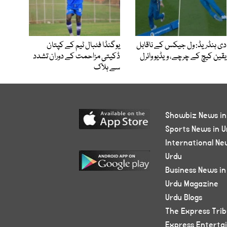
دی ہنڈریڈ: ول جیکس کے ناقابل
یوگنڈا فٹبال ٹیم کے کپتان
یقین کیچ کے چرچے، ویڈیو وائرل
ڈکیتی مزاحمت کے دوران تشدد
سے ہلاک
Showbiz News in
Sports News in U
International Ne
Urdu
Business News in
Urdu Magazine
Urdu Blogs
The Express Tri
Express Enterta