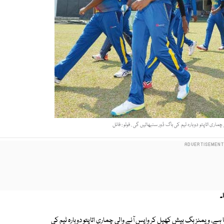
ری اتاپتو دوبارہ ٹیم کی باگ ڈور سنبھالیں گی . فوٹو : فائل
۔
ہے، ویمنز بگ بیش کھیل کر واپس آنے والی چماری اتاپتو دوبارہ ٹیم کی