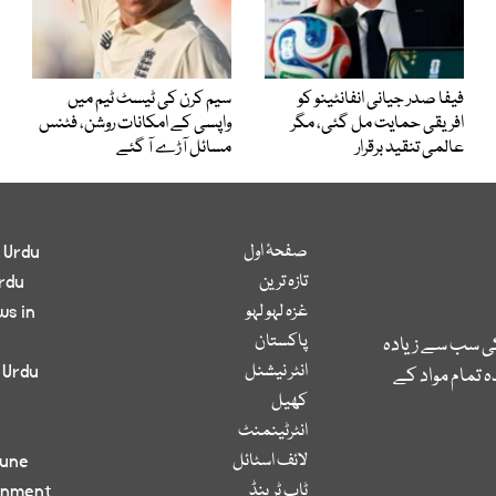
فیفا صدر جیانی انفانٹینو کو
سیم کرن کی ٹیسٹ ٹیم میں
افریقی حمایت مل گئی، مگر
واپسی کے امکانات روشن، فٹنس
عالمی تنقید برقرار
مسائل آڑے آ گئے
صفحۂ اول
 Urdu
تازہ ترین
rdu
غزہ لہو لہو
ws in
پاکستان
کی سب سے زیادہ
انٹر نیشنل
 Urdu
 تمام مواد کے
کھیل
انٹرٹینمنٹ
لائف اسٹائل
bune
ٹاپ ٹرینڈ
inment