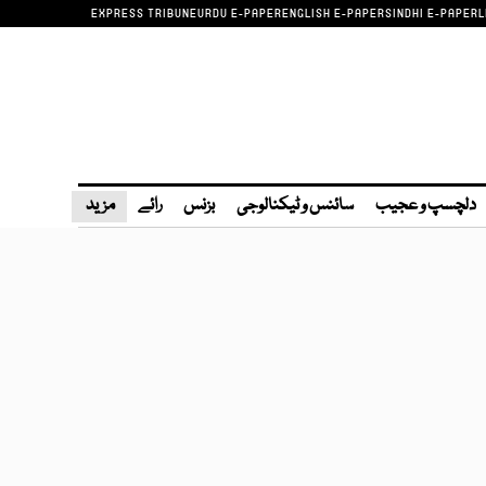
EXPRESS TRIBUNE
URDU E-PAPER
ENGLISH E-PAPER
SINDHI E-PAPER
L
دلچسپ و عجیب
سائنس و ٹیکنالوجی
بزنس
رائے
مزید