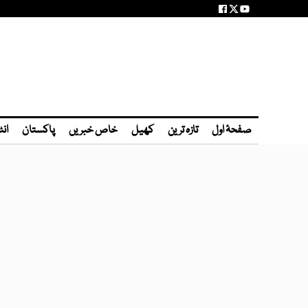
صفحۂ اول
تازہ ترین
کھیل
خاص خبریں
پاکستان
انٹ