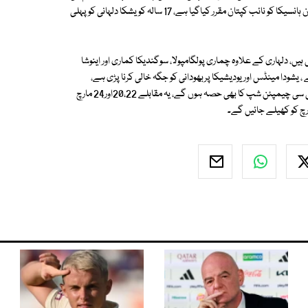
باگ ڈور سنبھالیں گی، ان سے قبل اینوکا راناویرا کپتانی سنبھالے ہوئی تھیں، نیپون ہانسیکا کو نائب کپتان مقرر کیاگیا ہے، 17 سالہ کویشکا دلہانی کو پہلی
ہ کرنے والی سری لنکن ٹیم میں 4 تبدیلیاں کی گئی ہیں، دلہاری کے علاوہ چماری پولگامپولا، سوگندیکا کماری اور اینوشا
 ، یشودا مینڈس اور یودیشیکا پربھودانی کو جگہ خالی کرنا پڑی ہے،
پاکستان سے سری لنکن ٹیم پہلے 3 ون ڈے انٹرنیشنل کھیلے گی جو کہ آئی سی سی چیمپئن شپ کا بھی حصہ ہوں گے، یہ مقابلے 20،22اور24 مارچ