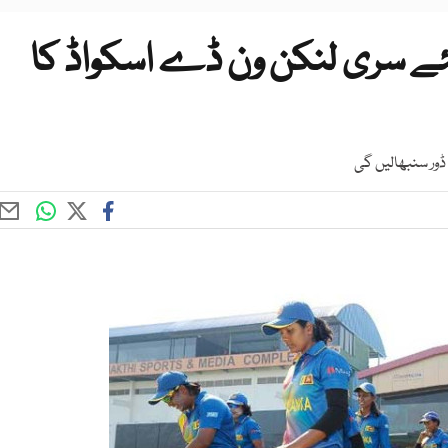
ئے سری لنکن ون ڈے اسکواڈ کا
 ڈور سنبھالیں گی