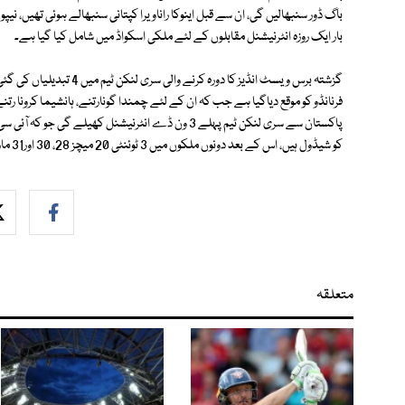
بار ایک روزہ انٹرنیشنل مقابلوں کے لئے ملکی اسکواڈ میں شامل کیا گیا ہے۔
گزشتہ برس ویسٹ انڈیز کا دور
فرنانڈو کو موقع دیاگیا ہے جب کہ ان کے لئے چمندا گونارتنے، ہانشیما کرونا رتنے
کو شیڈول ہیں، اس کے بعد دونوں ملکوں میں 3 ٹوئنٹی 20 میچز 28، 30 اور31 مارچ کو کھیلے جائیں گے۔
متعلقہ