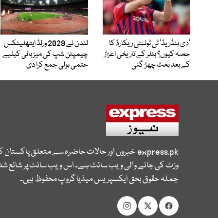
’دی ہنڈریڈ‘ ٹی ٹوئنٹی ریکارڈ کا
لندن نے 2029 ورلڈ ایتھلیٹکس
حصہ کیوں؟ بٹلر کے تاریخی اعزاز
چیمپئن شپ کی میزبانی کیلیے
کے بعد بحث چھڑ گئی
حتمی بولی جمع کرا دی
express.pk
خبروں اور حالات حاضرہ سے متعلق پاکستان 
وزٹ کی جانے والی ویب سائٹ ہے۔ اس ویب سائٹ پر شائع شدہ
جملہ حقوق بحق ایکسپریس میڈیا گروپ محفوظ ہیں۔