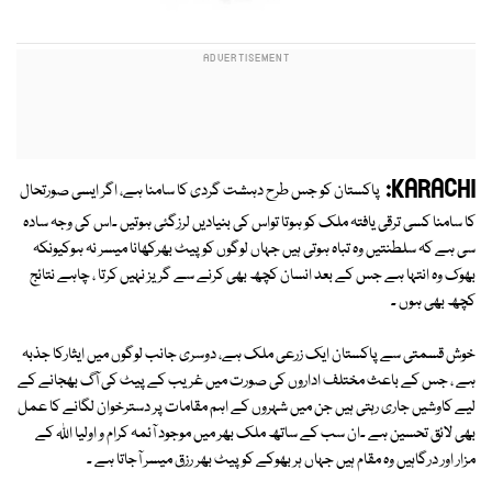
KARACHI:
پاکستان کو جس طرح دہشت گردی کا سامنا ہے، اگر ایسی صورتحال
کا سامنا کسی ترقی یافتہ ملک کو ہوتا تواس کی بنیادیں لرزگئی ہوتیں ۔اس کی وجہ سادہ
سی ہے کہ سلطنتیں وہ تباہ ہوتی ہیں جہاں لوگوں کو پیٹ بھرکھانا میسر نہ ہوکیونکہ
بھوک وہ انتہا ہے جس کے بعد انسان کچھ بھی کرنے سے گریز نہیں کرتا ، چاہے نتائج
کچھ بھی ہوں ۔
خوش قسمتی سے پاکستان ایک زرعی ملک ہے، دوسری جانب لوگوں میں ایثارکا جذبہ
ہے ، جس کے باعث مختلف اداروں کی صورت میں غریب کے پیٹ کی آگ بھجانے کے
لیے کاوشیں جاری رہتی ہیں جن میں شہروں کے اہم مقامات پر دسترخوان لگانے کا عمل
بھی لائق تحسین ہے ۔ان سب کے ساتھ ملک بھر میں موجود آئمہ کرام و اولیا اللہ کے
مزار اور درگاہیں وہ مقام ہیں جہاں ہر بھوکے کو پیٹ بھر رزق میسر آجاتا ہے ۔