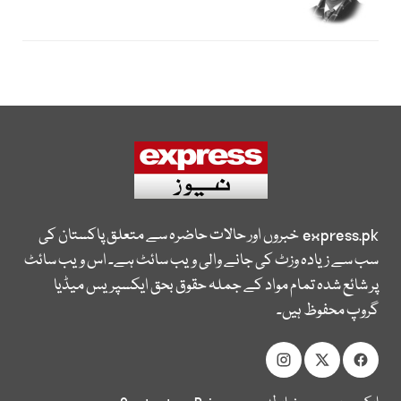
express.pk
خبروں اور حالات حاضرہ سے متعلق پاکستان کی
سب سے زیادہ وزٹ کی جانے والی ویب سائٹ ہے۔ اس ویب سائٹ
پر شائع شدہ تمام مواد کے جملہ حقوق بحق ایکسپریس میڈیا
گروپ محفوظ ہیں۔