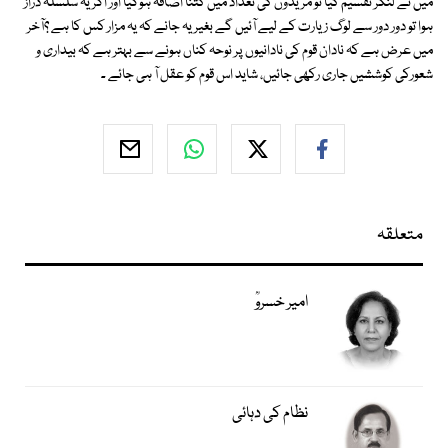
میں نے لنگر تقسیم کیا تو مریدوں کی تعداد میں کتنا اضافہ ہوگیا اور اگر یہ سلسلہ دراز
ہوا تو دور دور سے لوگ زیارت کے لیے آئیں گے بغیر یہ جانے کہ یہ مزار کس کا ہے ؟آخر
میں عرض ہے کہ نادان قوم کی نادانیوں پر نوحہ کناں ہونے سے بہتر ہے کہ بیداری و
شعورکی کوششیں جاری رکھی جائیں، شاید اس قوم کو عقل آ ہی جائے ۔
متعلقہ
امیر خسروؒ
نظام کی دہائی