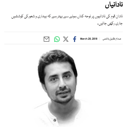
نادانیاں
نادان قوم کی نادانیوں پر نوحہ کناں ہونے سے بہتر ہے کہ بیداری و شعورکی کوششیں
جاری رکھی جائیں۔
صدام طفیل ہاشمی
March 20, 2018