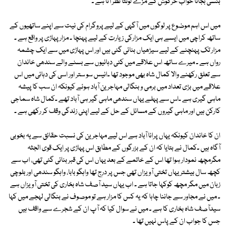
بنسی بجاتا خواب خرگوش کے مزے لوٹتا نظر آتا ہے ۔
میں اس اہم موضوع پر لوگوں میں آگہی کے لیے پروگرام کی نیت سے اپنے ساتھیوں کے
ساتھ کراچی میں ایسے ہی ایک مزارکی زیارت کے لیے پہنچا ۔ مزار پہاڑی پر واقع ہے ۔
مزار تک پہنچنے کے لیے سیڑھیاں بنائی گئی ہیں اور اس پہاڑی میں سے ایک چشمہ
رواں ہے ۔ میرے ساتھ اس علاقے میں کئی دہائیوں سے بسنے والے سندھی خاندان
سے تعلق رکھنے والا کمال شاہ بھی موجود تھا ۔انیس سو ستر اور اسی کی دہائی میں اس
علاقے میں بڑی تعداد میں برمی و بنگالی مہاجرین آباد ہوئے کیونکہ ان سب کا پیشہ
ماہی گیری ہے ۔اس سے پہلے یہاں سندھی ماہی گیر ہی آباد تھے ۔کمال شاہ سماجی
کارکن ہیں اور ماہی گیروں کے مسائل کے حل کے لیے اپنی زندگی وقف کر رکھی ہے ۔
ان کا خاندان کیونکہ یہاں پرانا آباد ہے اس لیے مہاجرین کی نسبت حقائق سے یہ بخوبی
آگاہ ہیں ۔کمال نے بتایا کہ ان کے بزرگوں کے مطابق اس پہاڑی پر ایک قوی الجثہ
مگرمچھ نمودار ہوا تھا اس کے خاتمے کے بعد یہاں اس کی قبر بنائی گئی تھی، اب سے
کچھ سال بیشتر یہاں تختی آویزاں تھی جس پر درج تھا واہگو بابا، واہگو سندھی اور بلوچی
زبان میں مگر مچھ کوکہا جاتا ہے ۔ اب یہاں سید آصف شاہ بخاری کی تختی آویزاں ہے
۔ میں نے مجاور سے جاننا چاہا کہ یہ کس کا مزار ہے تو موصوف نے بنگالی لہجے میں کہا
سیدآصف شاہ بخاری کا ہے ۔ میں نے سوال کیا کہ آپ ان کے شجرے سے واقف ہیں
جس کا جواب ان کے پاس نہیں تھا ۔