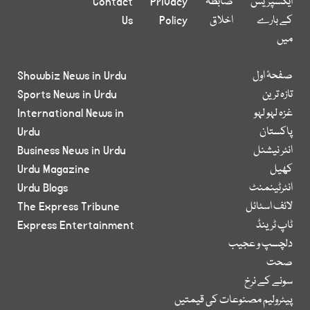
ایکسپریس
ضابطہ
Privacy
Contact
کے بارے
اخلاق
Policy
Us
میں
صفحۂ اول
Showbiz News in Urdu
تازہ ترین
Sports News in Urdu
غزہ لہو لہو
International News in
پاکستان
Urdu
انٹر نیشنل
Business News in Urdu
کھیل
Urdu Magazine
انٹرٹینمنٹ
Urdu Blogs
لائف اسٹائل
The Express Tribune
ٹاپ ٹرینڈ
Express Entertainment
دلچسپ و عجیب
صحت
سونے کے نرخ
پیٹرولیم مصنوعات کی قیمتیں