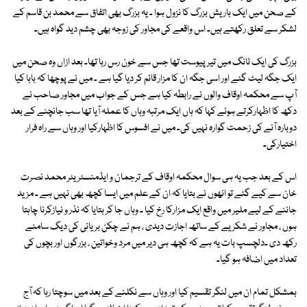
کے صحن میں ایک باریش بزرگ کا نزول ہوا ۔ یہ بزرگ بھی اتفاق سے محمد بن قاسم کے
لشکر سے تعلق رکھتے ہیں۔ اس واقعے کی مجاور کی زوجہ بھی چشم دید گواہ ہیں۔
بزرگ کی ایک ٹانگ میں تیر پیوست تھا جس سے خون رس رہا تھا۔ بعد ازاں وہ صحن میں
ایک جگہ لیٹ گئے اور اسی جگہ ان کا مزار قائم کر دیا گیا ہے ۔ میں نے پوچھا کہ بابا کیا
آپ سے محکمہ اوقاف والوں نے رابطہ کیا ہے جس کے جواب میں مجاور صاحب نے
دکھ کا اظہارکرتے ہوئے کہا کہ ہاں ایک مرتبہ وہاں کا عملہ آیا تھا سب جانچنے کے بعد
دوبارہ آنے کی زحمت گوارہ نہیں کی۔ میں نے افسوس کا اظہارکیا اور وہاں سے راہ فرار
اختیارکی۔
اس کے بعد جب یہ ہی سوال محکمہ اوقاف کے ترجمان و ایڈمنسٹریٹر محمد نصرت
خان سے کیے گئے تو انھوں نے بتایا کہ ان کے علم میں ایسا کچھ بھی نہیں ہے ۔ مزید
جاننے کے لیے ملیر میں واقع ایک مزارکا رخ کیا ۔ وہاں جا کر بتایا کہ نذر و نیازکرنا چاہتا
ہوں ، مجاور نے شکریے کے ساتھ اجازت دیدی ، ہم نے چکن بریانی کی دیگ سامنے
رکھ دی ۔دلچسپ بات یہ ہے کہ کچھ ہی دیر میں مرد وخواتین ، بزرگوں اور بچوں کی
تعداد میں اضافہ ہو گیا۔
بمشکل تمام ان میں لنگر تقسیم کیا اور وہاں سے نکلنے کے بعد میں سوچتا رہا کہ آج