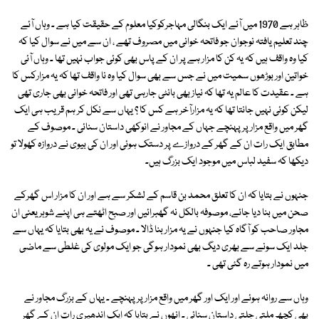
ظاہر ہے 1970 میں آئے ایک بنگالی مہاجرکوکیا معلوم کے حقیقت کیا ہے ۔ وہاں آئے
چند تعلیم یافتہ نوجوان جو فاتحہ خوانی میں مصروف تھے ، ان سے میں نے سوال کیا کہ
کیا وہ واقف ہیں کہ یہ کن کا مزار ہے پر ان کے پاس بھی کوئی جواب نہیں تھا ۔ وہاں آئی
خواتین اور بوڑھوں سمیت میں نے جس سے بھی سوال کیا وہ نا واقف تھا کہ یہ مزارکس کا
ہے ۔ عقیدت کا عالم یہ تھا کہ نیاز بھی بانٹی جارہی تھی اور فاتحہ خوانی بھی جاری تھی
لیکن کوئی نہیں جانتا تھا کہ یہ مزارآخر ہے کس کا ؟ یہاں سے نکل کر ہم قریب ہی ایک
گھر میں واقع مزار پر پہنچے جہاں کے مجاور نے انوکھی داستان سنائی ۔ موصوف کے
مطابق ایک رات ان کے گھر کے دروازے پر دستک ہوئی اور ان کی بیوی نے دروازہ کھولا تو
دیکھا کہ سفید لباس میں موجود ایک بزرگ ہیں۔
جنہوں نے بتایا کہ ان کا تعلق محمد بن قاسم کے لشکر سے ہے اور ان کا مزار اس گھرکے
صحن میں بنا دیا جائے، موصوفہ بالکل نہ گھبرائیں اور صبح اٹھتے ہی اپنے شوہر یعنی ان
مجاور صاحب کو آگاہ کیا جنہوں نے یہ مزار بنا ڈالا ۔ موصوف نے یہ بھی بتایا کہ یہاں سے
جلد ایک سونے سے بھری دیگ بھی نمودار ہوگی جو ایک مولوی کی غلطی سے ماضی
میں نمودار ہوتے رہ گئی تھی ۔
وہاں سے روانہ ہوئے اور ایک اور گھر میں واقع مزار پر پہنچے ۔ یہاں کے بزرگ مجاور نے
بھی کچھ ملتی جلتی داستان سنائی ۔ انھوں نے بتایا کہ ایک اندھیری رات ان کے گھر