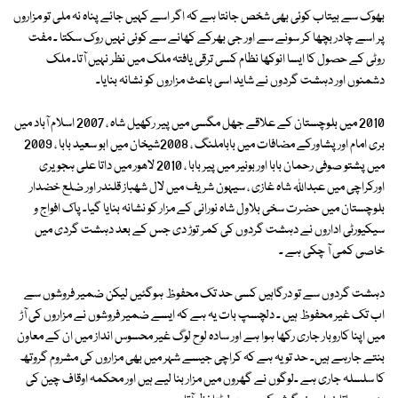
بھوک سے بیتاب کوئی بھی شخص جانتا ہے کہ اگر اسے کہیں جائے پناہ نہ ملی تو مزاروں
پر اسے چادر بچھا کر سونے سے اور جی بھرکے کھانے سے کوئی نہیں روک سکتا ۔ مفت
روٹی کے حصول کا ایسا انوکھا نظام کسی ترقی یافتہ ملک میں نظر نہیں آتا۔ ملک
دشمنوں اور دہشت گردوں نے شاید اسی باعث مزاروں کو نشانہ بنایا۔
2010 میں بلوچستان کے علاقے جھل مگسی میں پیر رکھیل شاہ ، 2007 اسلام آباد میں
بری امام اور پشاورکے مضافات میں باباملنگ ، 2008شیخان میں ابو سعید بابا ، 2009
میں پشتو صوفی رحمان بابا اور بونیر میں پیر بابا ، 2010 لاھور میں داتا علی ہجویری
اورکراچی میں عبداللہ شاہ غازی ، سیہون شریف میں لال شھباز قلندر اور ضلع خضدار
بلوچستان میں حضرت سخی بلاول شاہ نورانی کے مزار کو نشانہ بنایا گیا۔ پاک افواج و
سیکیورٹی اداروں نے دہشت گردوں کی کمر توڑ دی جس کے بعد دہشت گردی میں
خاصی کمی آ چکی ہے ۔
دہشت گردوں سے تو درگاہیں کسی حد تک محفوظ ہوگئیں لیکن ضمیر فروشوں سے
اب تک غیر محفوظ ہیں ۔ دلچسپ بات یہ ہے کہ ایسے ضمیر فروشوں نے مزاروں کی آڑ
میں اپنا کاروبار جاری رکھا ہوا ہے اور سادہ لوح لوگ غیر محسوس انداز میں ان کے معاون
بنتے جارہے ہیں۔ حد تو یہ ہے کہ کراچی جیسے شہر میں بھی مزاروں کی مشروم گروتھ
کا سلسلہ جاری ہے ۔لوگوں نے گھروں میں مزار بنا لیے ہیں اور محکمہ اوقاف چین کی