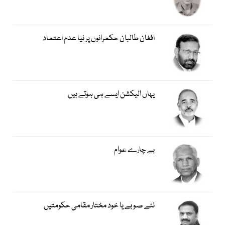
افغان طالبان حکمرانوں پر نیا عدم اعتماد
یہاں الیکشن ایسے ہی ہوتے ہیں
بے چارے عوام
نئے صوبے یا خود مختار مقامی حکومتیں