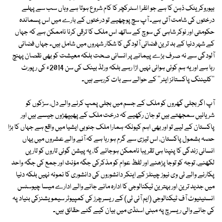
بیوروکریٹک ذہن کا ہے جو انفرا اسٹرکچر کا کام شروع ہوتا ہے وہاں سب سے پہلے
درختوں کی شامت آتی ہے۔ آپ سچ پوچھیے تو درختوں کے بارے میں اس پسماندہ
حکومتی اور نوکر شاہی کی سوچ کے ساتھ اس ملک کا ترقی کرنا ناممکن ہے کہ جہاں
کے شہر دنیا کے بد ترین فضائی آلودگی کا شکار شہروں میں شامل ہیں۔ جہاں فضائی
آلودگی سے نہ صرف بڑے پیمانے پر انسانی صحت بلکہ معیشت کو بھی نقصان پہنچ
رہا ہے اور یہ ہم کوئی ہوائی نہیں اڑا رہے بلکہ ورلڈ بینک کی سن 2014ء کی رپورٹ
''کلیننگ پاکستانز ایئر'' کے حوالے سے بات کررہے ہیں۔
آپ اگر بجلی گھروں کو ملک کے جسم میں بجلی پمپ کرنے والے دل، سڑکوں کو
شریانیں سمجھتے ہیں تو جان رکھیے کہ درخت ملک کے پھیپھڑوں جیسے ہیں اور
پاکستان کے لیے تو اور بھی اہم کیونکہ ہمارا ملک جنوبی ایشیا میں واقع ہے جہاں کا بڑا
حصہ بشمول پاکستان، اس تیزی سے گرم ہو رہا ہے کہ آنے والے عشروں میں یہاں
انسانی زندگی کا پنپنا ہی تقریبا ناممکن ہوجائے گا، یہ پیشن گوئی تاروں کو تاریں
لکھنے، توجہ کو توجا پڑھنے اور لفظ عوام کو مذکرکی جگہ مؤنث اور جمع کی جگہ واحد
پکارنے والے ٹی وی نیوز چینلز کے اینکر دانشوروں کی دانشوری کا نمونہ نہیں بلکہ دنیا
میں جدید ترین اور بہترین ٹیکنالوجی کا ادارہ مانے جانے والے ادارے میسا چیوسٹس
انسٹیٹیوٹ آف ٹیکنالوجی (ایم آئی ٹی) کے ریسرچرز کی کمپیوٹر سیمویشنزکی بنیاد پہ
کی جانے والی ریسرچ پہ مبنی اسٹڈی میں بیان کیے گئے حقائق ہیں۔