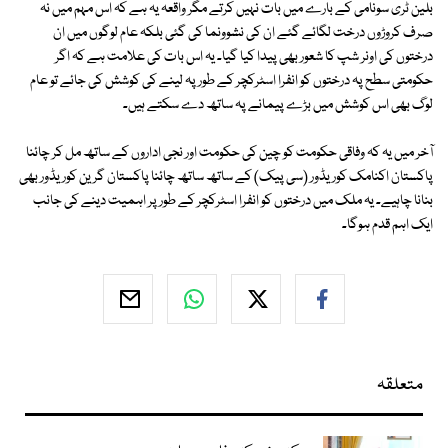
بلین ٹری سونامی کے بارے میں بات نہیں کرتے مگر واقعہ یہ ہے کہ اس مہم میں نہ
صرف کروڑوں درخت لگائے گئے ان کی نشوونما کی گئی بلکہ عام لوگوں میں ان
درختوں کی اونر شپ کا شعور بھی پیدا کیا گیا۔ یہ اس بات کی علامت ہے کہ اگر
حکومتی سطح پہ درختوں کو انفرا اسٹرکچر کے طور پہ لینے کی کوشش کی جائے تو عام
لوگ بھی اس کوشش میں بڑے پیمانے پہ ساتھ دے سکتے ہیں۔
آخر میں یہ کہ وفاقی حکومت کو چین کی حکومت اور نجی اداروں کے ساتھ مل کر چائنا
پاکستان اکنامک کوریڈور (سی پیک) کے ساتھ ساتھ چائنا پاکستان گرین کوریڈور بھی
بنانا چاہیے۔ یہ ملک میں درختوں کو انفرا اسٹرکچر کے طور پر اہمیت دینے کی جانب
ایک اہم قدم ہوگا۔
متعلقہ