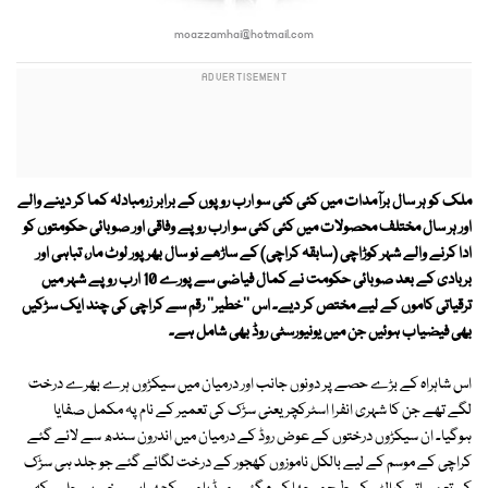
moazzamhai@hotmail.com
ملک کو ہر سال برآمدات میں کئی کئی سو ارب روپوں کے برابر زرمبادلہ کما کر دینے والے
اور ہر سال مختلف محصولات میں کئی کئی سو ارب روپے وفاقی اور صوبائی حکومتوں کو
ادا کرنے والے شہر کوڑاچی (سابقہ کراچی) کے ساڑھے نو سال بھرپور لوٹ مار، تباہی اور
بربادی کے بعد صوبائی حکومت نے کمال فیاضی سے پورے 10 ارب روپے شہر میں
ترقیاتی کاموں کے لیے مختص کر دیے۔ اس ''خطیر'' رقم سے کراچی کی چند ایک سڑکیں
بھی فیضیاب ہوئیں جن میں یونیورسٹی روڈ بھی شامل ہے۔
اس شاہراہ کے بڑے حصے پر دونوں جانب اور درمیان میں سیکڑوں ہرے بھرے درخت
لگے تھے جن کا شہری انفرا اسٹرکچر یعنی سڑک کی تعمیر کے نام پہ مکمل صفایا
ہوگیا۔ ان سیکڑوں درختوں کے عوض روڈ کے درمیان میں اندرون سندھ سے لائے گئے
کراچی کے موسم کے لیے بالکل ناموزوں کھجور کے درخت لگائے گئے جو جلد ہی سڑک