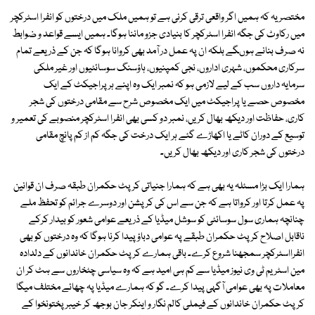
مختصر یہ کہ ہمیں اگر واقعی ترقی کرنی ہے تو ہمیں ملک میں درختوں کو انفرا اسٹرکچر
میں رکاوٹ کی جگہ انفرا اسٹرکچر کا بنیادی جزو ماننا ہوگا۔ ہمیں ایسے قواعد و ضوابط
نہ صرف بنانے ہوںگے بلکہ ان پہ عمل در آمد بھی کروانا ہوگا کہ جن کے ذریعے تمام
سرکاری محکموں، شہری اداروں، نجی کمپنیوں، ہاؤسنگ سوسائٹیوں اور غیر ملکی
سرمایہ داروں سب کے لیے لازمی ہو کہ نمبر ایک وہ اپنے ہر پراجیکٹ کے ایک
مخصوص حصے یا پراجیکٹ میں ایک مخصوص شرح سے مقامی درختوں کی شجر
کاری، حفاظت اور دیکھ بھال کریں، نمبر دو کسی بھی انفرا اسٹرکچر منصوبے کی تعمیر و
توسیع کے دوران کاٹے یا اکھاڑے گئے ہر ایک درخت کی جگہ کم از کم پانچ مقامی
درختوں کی شجر کاری اور دیکھ بھال کریں۔
ہمارا ایک بڑا مسئلہ یہ بھی ہے کہ ہمارا جنیاتی کرپٹ حکمران طبقہ صرف ان قوانین
پہ عمل کرتا اور کرواتا ہے کہ جن سے اس کی کرپشن اور دوسرے جرائم کو تحفظ ملے
چنانچہ ہماری سول سوسائٹی کو سوشل میڈیا کے ذریعے عوامی شعور کو بیدار کرکے
ناقابل اصلاح کرپٹ حکمران طبقے پہ عوامی دباؤ پیدا کرنا ہوگا کہ وہ درختوں کو بھی
انفرااسٹرکچر سمجھنا شروع کرے۔ باقی ہمارے کرپٹ حکمران خاندانوں کے دلدادہ
مین اسٹریم ٹی وی نیوز میڈیا سے کم ہی امید ہے کہ وہ سیاسی چٹخاروں سے ہٹ کر ان
معاملات پہ بھی عوامی آگہی پیدا کرے۔ گو کہ ہمارے میڈیا پہ چھائے مختلف میگا
کرپٹ حکمران خاندانوں کے فیملی کالم نگار و اینکر جان بوجھ کر خیبر پختونخوا کے