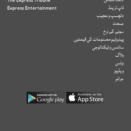
لائف اسٹائل
The Express Tribune
ٹاپ ٹرینڈ
Express Entertainment
دلچسپ و عجیب
صحت
سونے کے نرخ
پیٹرولیم مصنوعات کی قیمتیں
سائنس و ٹیکنالوجی
بلاگ
بزنس
ویڈیوز
جرائم