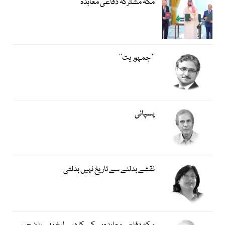
مکہ مشترکہ دفاعی معاہدہ
’’ جمہوریت‘‘
پسپائی
نقشے بدلنے سے تاریخ نہیں بدلتی