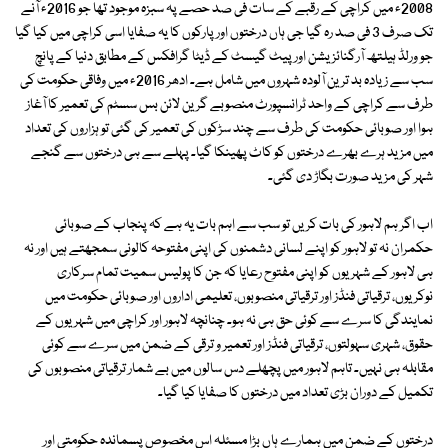
2008ء میں کراچی کے رقبے کے سات فی صد حصے پہ سبزہ موجود تھا جو 2016ء آنے
تک صرف 3 فی صد رہ گیا جی ہاں درختوں اور پارکوں کا یہ صفایا اسی کراچی میں کیا گیا
جو ورلڈ ہیلتھ آرگنائزیشن اور پیٹ گیسٹ کے ڈیٹا گرافکس کے مطابق دنیا کے پانچ
سب سے زیادہ بد ترین آلودہ شہروں میں شامل ہے۔ ادھر 2016ء میں وفاقی حکومت کی
طرف سے کراچی کے واحد ٹرانسپورٹ منصوبے گرین لائن بس سسٹم کی تعمیر کا آغاز
ہوا اور صوبائی حکومت کی طرف سے چند سڑکوں کی تعمیر کی گئی تو ہزاروں کی تعداد
میں مزید ہرے بھرے درختوں کو کاٹ پھینکا گیا۔ پہلے سے ہی درختوں سے گنجے
شہر کی مزید صورت بگاڑ دی گئی۔
اب اگر ہم لاہور کی بات کریں تو سب سے اہم بات یہ ہے کہ پنجاب کے صوبائی
حکمران نہ تو لاہور کو اپنے لسانی دشمنوں کی اپنی مفتوحہ کالونی سمجھتے ہیں اور نہ
ہی لاہور کے شہریوں کو اپنی مفتوح رعایا کہ جن کا پولیس سمیت تمام سرکاری
نوکریوں، ترقیاتی فنڈز اور ترقیاتی منصوبوں، تعلیمی اداروں اور صوبائی حکومت میں
نمایندگی کا سرے سے کوئی حق ہی نہ ہو۔ چنانچہ لاہور اور کراچی میں شہریوں کے
حقوق، شہری سہولتوں، ترقیاتی فنڈز اور تعمیر و ترقی کے ضمن میں سرے سے کوئی
مقابلہ ہی نہیں۔ تاہم لاہور میں پچھلے دس سالوں میں بے شمار ترقیاتی منصوبوں کی
تکمیل کے دوران بڑی تعداد میں درختوں کا صفایا کیا گیا۔
درختوں کے ضمن میں ہمارے ہاں بڑا مسئلہ اس مخصوص پسماندہ حکومتی اور