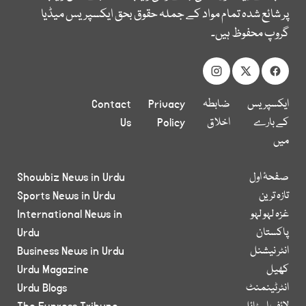
پر شائع شدہ تمام مواد کے جملہ حقوق بحق ایکسپریس میڈیا
گروپ محفوظ ہیں۔
ایکسپریس
ضابطہ
Privacy
Contact
کے بارے
اخلاق
Policy
Us
میں
صفحۂ اول
Showbiz News in Urdu
تازہ ترین
Sports News in Urdu
غزہ لہو لہو
International News in
پاکستان
Urdu
انٹر نیشنل
Business News in Urdu
کھیل
Urdu Magazine
انٹرٹینمنٹ
Urdu Blogs