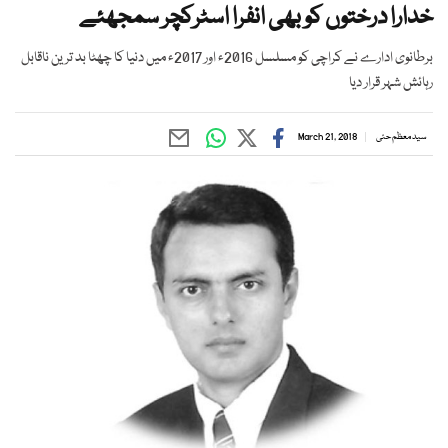
خدارا درختوں کو بھی انفرا اسٹرکچر سمجھئے
برطانوی ادارے نے کراچی کو مسلسل 2016ء اور 2017ء میں دنیا کا چھٹا بد ترین ناقابل
رہائش شہر قرار دیا
سید معظم حئی
March 21, 2018