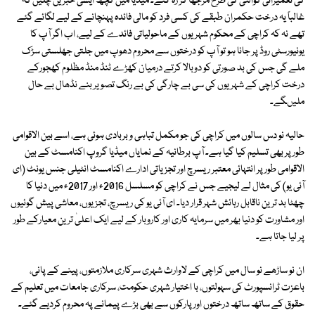
کی تعمیراتی کوالٹی کی طرح مرجھا کر رہ گئے۔ میڈیا میں کچھ ایسی خبریں چلیں کہ
غالباً یہ درخت حکمران طبقے کی کسی فرد کو مالی فائدہ پہنچانے کے لیے لگائے گئے
تھے نہ کہ کراچی کے محکوم شہریوں کے ماحولیاتی فائدے کے لیے، اب اگر آپ کا
یونیورسٹی روڈ پر جانا ہو تو آپ کو درختوں سے محروم دھوپ میں جلتی جھلستی سڑک
ملے گی جس کی بد صورتی کو دوبالا کرتے درمیان کھڑے ٹنڈ منڈ مظلوم کھجورکے
درخت کراچی کے شہریوں کی سی بے چارگی کی بے رنگ تصویر بنے نڈھال بے حال
ملیںگے۔
حالیہ نو دس سالوں میں کراچی کی جو مکمل تباہی و بربادی ہوئی ہے، اسے بین الاقوامی
طور پر بھی تسلیم کیا گیا ہے۔ آپ برطانیہ کے نمایاں میڈیا گروپ اکنامسٹ کے بین
الاقوامی طور پر انتہائی معتبر ریسرچ اور تجزیاتی ادارے اکنامسٹ انٹیلی جنس یونٹ (ای
آئی یو) کی مثال لے لیجیے جس نے کراچی کو مسلسل 2016ء اور 2017ء میں دنیا کا
چھٹا بد ترین ناقابل رہائش شہر قرار دیا۔ ای آئی یو کی ریسرچ، تجزیوں، معاشی پیش گوئیوں
اور مشاورت کو دنیا بھر میں سرمایہ کاری اور کاروبار کے لیے ایک اعلیٰ ترین معیارکے طور
پر لیا جاتا ہے۔
ان نو ساڑھے نو سال میں کراچی کے لاوارث شہری سرکاری ملازمتوں، پینے کے پانی،
باعزت ٹرانسپورٹ کی سہولتوں، با اختیار شہری حکومت، سرکاری جامعات میں تعلیم کے
حقوق کے ساتھ ساتھ درختوں اور پارکوں سے بھی بڑے پیمانے پہ محروم کردیے گئے۔