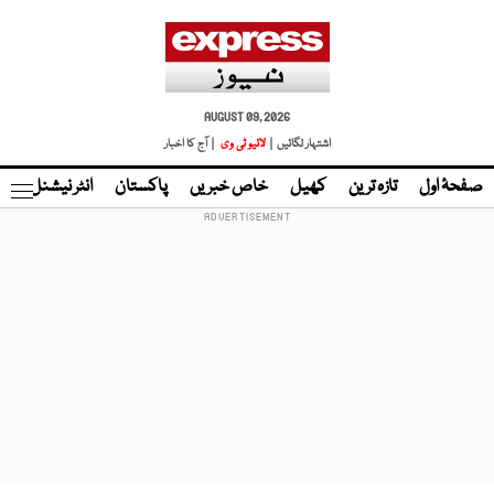
AUGUST 09, 2026
اشتہار لگائیں |
لائیو ٹی وی
| آج کا اخبار
صفحۂ اول
تازہ ترین
کھیل
خاص خبریں
پاکستان
انٹر نیشنل
ٹا