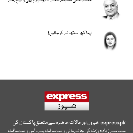
مکہ دفاعی معاہدہ: سکے کا دوسرا رخ بھی واضح رہے
اپنا کچرا ساتھ لے کر جائیں!
express.pk
خبروں اور حالات حاضرہ سے متعلق پاکستان کی
سب سے زیادہ وزٹ کی جانے والی ویب سائٹ ہے۔ اس ویب سائٹ