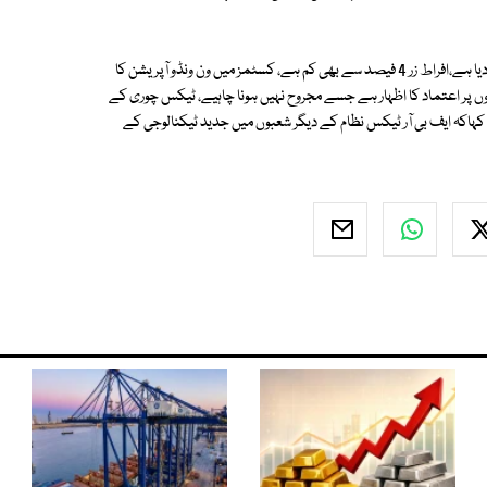
اس موقع پر ہارون اختر نے کہا کہ ہم نے 5 سال میں ٹیکس محصولات کو دگنا کر دیا ہے،افراط زر 4 فیصد سے بھی کم ہے، کسٹمز میں ون ونڈو آپریشن کا
وں پر اعتماد کا اظہار ہے جسے مجروح نہیں ہونا چاہیے، ٹیکس چوری کے
کہاکہ ایف بی آر ٹیکس نظام کے دیگر شعبوں میں جدید ٹیکنالوجی کے