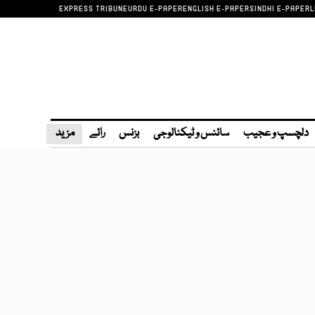
EXPRESS TRIBUNE
URDU E-PAPER
ENGLISH E-PAPER
SINDHI E-PAPER
L
دلچسپ و عجیب
سائنس و ٹیکنالوجی
بزنس
رائے
مزید