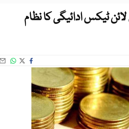
ن لائن ٹیکس ادائیگی کا نظام