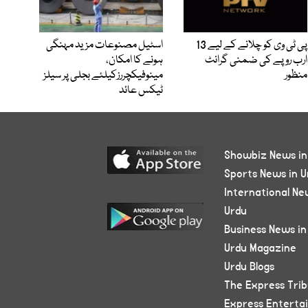
پی ٹی وی کو چلانے کے لیے 13
اسٹیل مصنوعات مزید مہنگی
ارب روپے کی ضمنی گرانٹ
ہونے کا امکان،
منظور
مینوفیکچررزکیلئے بجلی پر سیلز
ٹیکس عائد
Showbiz News in
Sports News in U
International Ne
Urdu
Business News in
Urdu Magazine
Urdu Blogs
The Express Tri
Express Enterta