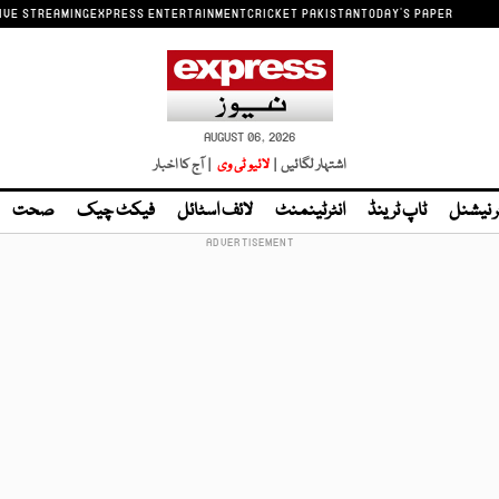
IVE STREAMING
EXPRESS ENTERTAINMENT
CRICKET PAKISTAN
TODAY'S PAPER
AUGUST 06, 2026
اشتہار لگائیں |
لائیو ٹی وی
| آج کا اخبار
ر نیشنل
ٹاپ ٹرینڈ
انٹرٹینمنٹ
لائف اسٹائل
فیکٹ چیک
صحت