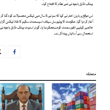
بینک طارق باجوہ نے نئے نظام کا افتتاح کیا۔
آغاز کر دیا گیا، حکومت کا یونیورسل سیلف اسیسمنٹ سکیم کا نفاذ ٹیکس گزار
خاتمے کیلیے انفورسمنٹ کو مستحکم بنا یا۔ گورنر اسٹیٹ بینک طارق باجوہ نے 
استعمال سے آسانیاں پیداکرے۔
متعلقہ