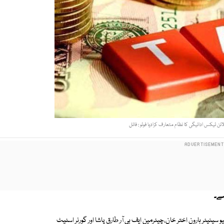
 لائن ٹیکس ادائیگی کا نظام متعارف کرادیا فوٹو : فائل
 ہے۔
و سینیٹر ہارون اختر خان،چیئرمین ایف بی آر طارق پاشا اور گورنر اسٹیٹ