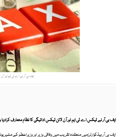
ایف بی آر نے اے ٹی ایم اور آن
ایف بی آر نے ٹیکس اے ٹی ایم اور آن لائن ٹیکس ادائیگی کا نظام متعارف کرادیا
ایف بی آر ہیڈکوارٹرزمیں منعقدہ تقریب میں وفاقی وزیر اور وزیراعظم کے مشیر یونی