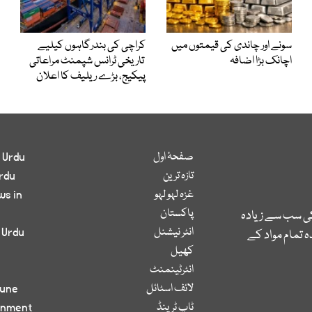
سونے اور چاندی کی قیمتوں میں
کراچی کی بندرگاہوں کیلیے
اچانک بڑا اضافہ
تاریخی ٹرانس شپمنٹ مراعاتی
پیکیج، بڑے ریلیف کا اعلان
صفحۂ اول
 Urdu
تازہ ترین
rdu
غزہ لہو لہو
ws in
پاکستان
کی سب سے زیادہ
انٹر نیشنل
 Urdu
 تمام مواد کے
کھیل
انٹرٹینمنٹ
لائف اسٹائل
bune
ٹاپ ٹرینڈ
inment