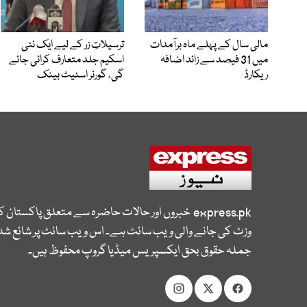
مالی سال کے پہلے ماہ برآمدات
ترسیلاتِ زر کے لیے ایک نئی
میں 31 فیصد سے زائد اضافہ
اسکیم جلد متعارف کرائی جائے
ریکارڈ
گی، گورنر اسٹیٹ بینک
express.pk
خبروں اور حالات حاضرہ سے متعلق پاکستان 
وزٹ کی جانے والی ویب سائٹ ہے۔ اس ویب سائٹ پر شائع شدہ
جملہ حقوق بحق ایکسپریس میڈیا گروپ محفوظ ہیں۔