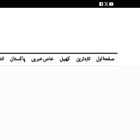
صفحۂ اول
تازہ ترین
کھیل
خاص خبریں
پاکستان
انٹ