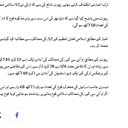
ترک اخبارنے انکشاف کرتے ہوئے رپورٹ شائع کی ہے کہ ترکی نے57 اسلامی ممالک کو ساتھ ملا کر دنیا کی سب سے بڑی فوج بنانے کا فیصلہ کر لیا ہے۔
رپورٹ میں واضح کیا گیا ہے کہ دنیا بھر کی اس سب سے بڑی مذکورہ فوج کا نام ''ا
کی تعداد 50 لاکھ ہو گی۔
اخبار کے مطابق اسلامی تعاون تنظیم کے 57 رکن مم
حملہ کرے۔
کے برعکس ترکی کے ایک شہر استنبول کی آبادی ہی 1کروڑ 40 لاکھ ہے۔
اگر او آئی سی کے رکن ممالک اسلامی فوج بنانے پر رضامند ہو جائیں تو یہ فوج ب