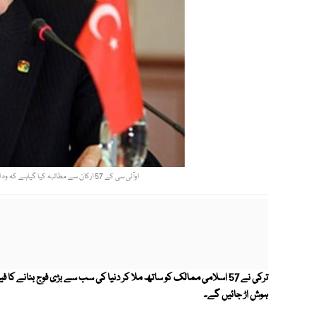
اوآئی سی کے 57 ارکان سے مطالبہ کیا گیاہے کہ وہ ایسی بڑی اسلامی فوج بنائیں جو اسرائیل پر حملہ کرے، ترک اخبار۔ فوٹو: فائل
ترکی نے 57 اسلامی ممالک کو ساتھ ملا کر دنیا کی سب سے بڑی فوج بنانے 
ہوش اڑ جائیں گے۔