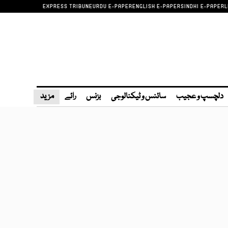
EXPRESS TRIBUNE
URDU E-PAPER
ENGLISH E-PAPER
SINDHI E-PAPER
L
دلچسپ و عجیب
سائنس و ٹیکنالوجی
بزنس
رائے
مزید