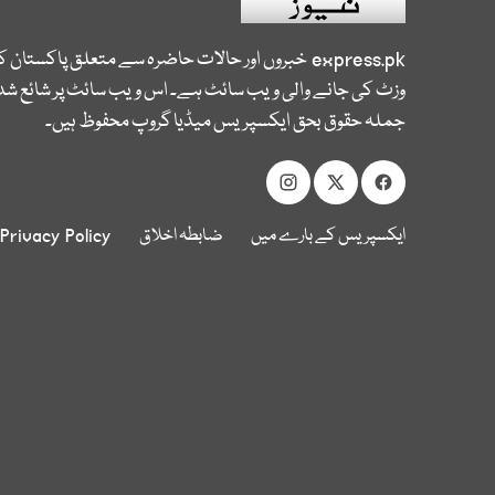
express.pk
خبروں اور حالات حاضرہ سے متعلق پاکستان 
وزٹ کی جانے والی ویب سائٹ ہے۔ اس ویب سائٹ پر شائع شدہ
جملہ حقوق بحق ایکسپریس میڈیا گروپ محفوظ ہیں۔
ایکسپریس کے بارے میں
ضابطہ اخلاق
Privacy Policy