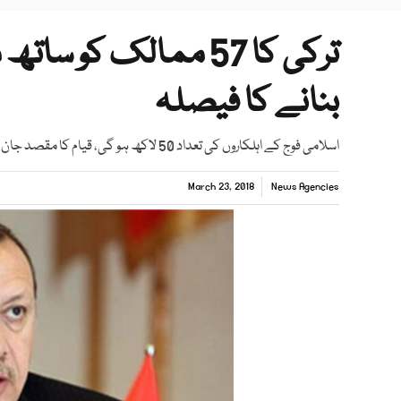
ترکی کا 57 ممالک کو
بنانے کا فیصلہ
اسلامی فوج کے اہلکاروں کی تعداد 50 لاکھ ہو گی، قیام کا مقصد جان کر امریکا اور اسرائیل کے ہوش اڑ جائیں گے، رپورٹ
March 23, 2018
News Agencies