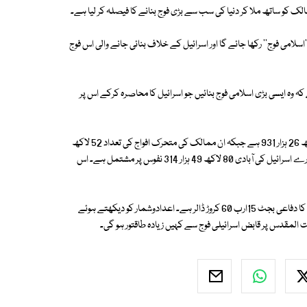
سلامی فوج'' رکھا جائے گا اور اسرائیل کے خلاف بنائی جانے والی اس فوج
الک سے مطالبہ کیا گیاہے کہ وہ ایسی بڑی اسلامی فوج بنائیں جو اسرائیل کا محاصرہ کرکے اس پر
رپورٹ کے مطابق او آئی سی کے رکن ممالک کی آبادی ایک ارب 67 کروڑ 45 لاکھ 26 ہزار 931 ہے جبکہ ان ممالک کی متحرک افواج کی تعداد 52 لاکھ
سے زیادہ اور ان کا دفاعی بجٹ 174ارب 70 کروڑ ڈالر ہے۔ اس کے مقابلے میں پورے اسرائیل کی آبادی 80 لاکھ 49 ہزار 314 نفوس پر مشتمل ہے۔ اس
دوسری جانب اسرائیل کی متحرک فوج کی تعداد صرف 1 لاکھ 60 ہزار ہے اور اس کا دفاعی بجٹ 15ارب 60 کروڑ ڈالر ہے۔ اعدادوشمار کو دیکھتے ہوئے
یت المقدس پر قابض اسرائیلی فوج سے کہیں زیادہ طاقتور ہو گی۔