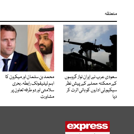
متعلقہ
سعودی عرب نے ایران نواز گروہوں
محمد بن سلمان اور میکرون کا
کے ممکنہ حملے کے پیش نظر
اہم ٹیلیفونک رابطہ، بحری
سیکیورٹی اداروں کو ہائی الرٹ کر
سلامتی اور دو طرفہ تعاون پر
دیا
مشاورت