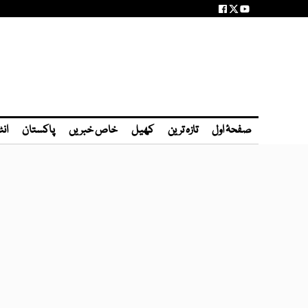
صفحۂ اول
تازہ ترین
کھیل
خاص خبریں
پاکستان
انٹ