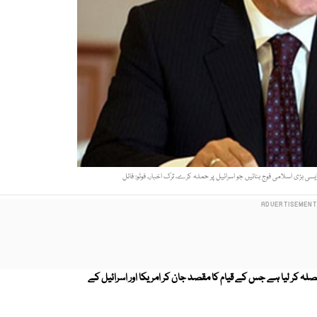
کا فیصلہ کر لیا ہے جس کے قیام کا مقصد جان کر امریکا اور اسرائیل کے