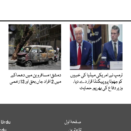
ٹرمپ نے امریکی میڈیا کی خبروں
دمشق؛ مسافر وین میں دھماکے
کو جھوٹا پروپیگنڈا قرار دے دیا،
میں 2 افراد جاں بحق اور 13 زخمی
وزیر دفاع کی بھرپور حمایت
صفحۂ اول
 Urdu
تازہ ترین
rdu