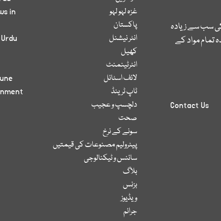
غزہ لہو لہو
ws in
پاکستان
کی سب سے زیادہ
انٹر نیشنل
 Urdu
 تمام مواد کے
کھیل
انٹرٹینمنٹ
لائف اسٹائل
bune
ٹاپ ٹرینڈ
inment
دلچسپ و عجیب
Contact Us
صحت
سونے کے نرخ
پیٹرولیم مصنوعات کی قیمتیں
سائنس و ٹیکنالوجی
بلاگ
بزنس
ویڈیوز
جرائم