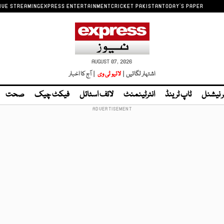
IVE STREAMING
EXPRESS ENTERTAINMENT
CRICKET PAKISTAN
TODAY'S PAPER
AUGUST 07, 2026
اشتہار لگائیں |
لائیو ٹی وی
| آج کا اخبار
ر نیشنل
ٹاپ ٹرینڈ
انٹرٹینمنٹ
لائف اسٹائل
فیکٹ چیک
صحت