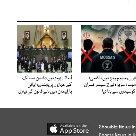
ایران رجیم چینج میں ناکامی؛
آبنائے ہرمز میں دشمن ممالک
موساد سربراہ نے 2 سینئر افسران
کے جہازوں پر پابندی؛ ایرانی
کو عہدوں سے ہٹا دیا
پارلیمان میں نئے قانون کی تیاری
Showbiz News in
Sports News in U