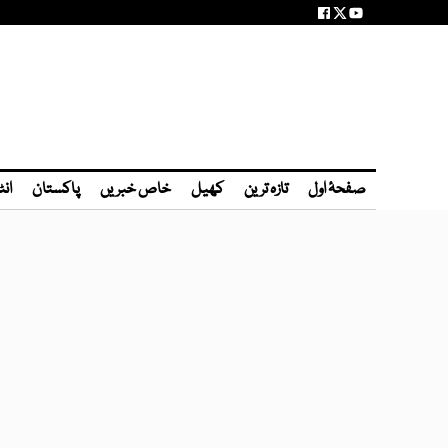
صفحۂ اول
تازہ ترین
کھیل
خاص خبریں
پاکستان
انٹ