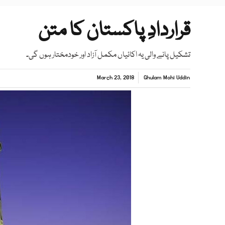
قراردادِ پاکستان کا متن
تشکیل پانے والی یہ اکائیاں مکمل آزاد اور خودمختار ہوں گی۔
March 23, 2018
Ghulam Mohi Uddin