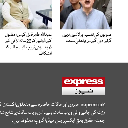
صوبوں کی تقسیم پر لاشیں نہیں
عبداللہ طاہر قتل کیس؛ مقتول
گرنے دیں گے، وزیراعلیٰ سندھ
کے ڈرائیور کو 22سالہ لڑکی کے
ذریعے ہنی ٹریپ کیے جانے کا
انشکاف
express.pk
خبروں اور حالات حاضرہ سے متعلق پاکستان 
وزٹ کی جانے والی ویب سائٹ ہے۔ اس ویب سائٹ پر شائع شدہ
جملہ حقوق بحق ایکسپریس میڈیا گروپ محفوظ ہیں۔