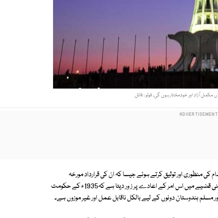
ں مکمل آزاد اور خودمختار ہوں گی۔ فوٹو : فائل
م کی منظوری اور توثیق کرتے ہوئے جیسا کہ ان کی قرارداد مورخہ
27اگست'17و18ستمبر اور 22اکتوبر1939ء اور 3فروری1940ء سے ظاہر ہے۔ آئینی قضیے میں اس امر کے اعادے پر ز ور دیتا ہے کہ1935ء کے حکومت
سلم ہندوستان دونوں کے لیے بالکل ناقابل عمل اور غیر موزوں ہے۔