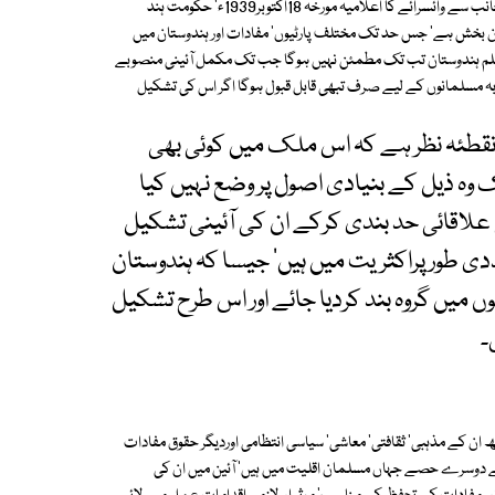
-2 یہ (سیشن) مزید براں پرزور طریقے سے باورکرانا چاہتا ہے کہ تاجِ برطانیہ کی جانب سے وائسرائے کا اعلامیہ مورخہ 18اکتوبر1939ء' حکومت ہند
ینان بخش ہے' جس حد تک مختلف پارٹیوں' مفادات اور ہندوستان میں
مسلم ہندوستان تب تک مطمئن نہیں ہوگا جب تک مکمل آئینی منصوبے
وبہ مسلمانوں کے لیے صرف تبھی قابل قبول ہوگا اگر اس کی تشکیل
لمہ نقطئہ نظر ہے کہ اس ملک میں کوئی بھی
 وہ ذیل کے بنیادی اصول پر وضع نہیں کیا
کی علاقائی حد بندی کرکے ان کی آئینی تشکیل
 طور پراکثریت میں ہیں' جیسا کہ ہندوستان
ں میں گروہ بند کردیا جائے اور اس طرح تشکیل
۔
تھ ان کے مذہبی' ثقافتی' معاشی' سیاسی انتظامی اوردیگر حقوق مفادات
ن کے دوسرے حصے جہاں مسلمان اقلیت میں ہیں' آئین میں ان کی