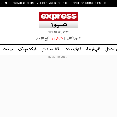
IVE STREAMING
EXPRESS ENTERTAINMENT
CRICKET PAKISTAN
TODAY'S PAPER
AUGUST 06, 2026
اشتہار لگائیں |
لائیو ٹی وی
| آج کا اخبار
ر نیشنل
ٹاپ ٹرینڈ
انٹرٹینمنٹ
لائف اسٹائل
فیکٹ چیک
صحت