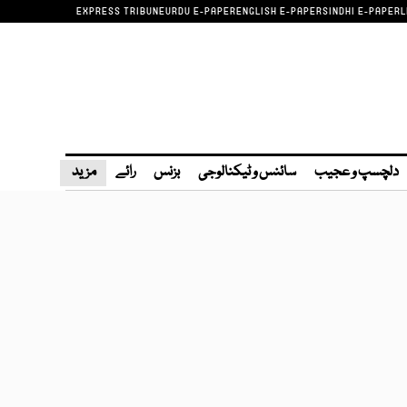
EXPRESS TRIBUNE
URDU E-PAPER
ENGLISH E-PAPER
SINDHI E-PAPER
L
دلچسپ و عجیب
سائنس و ٹیکنالوجی
بزنس
رائے
مزید