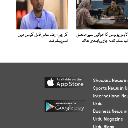
لاہور پولیس کا خواتین سے متعلق
کراچی: رضا علی قتل کیس میں
نیا حکم نامہ، بڑی پابندی عائد
اہم پیشرفت
Showbiz News in
Sports News in U
International Ne
Urdu
Business News in
Urdu Magazine
Urdu Blogs