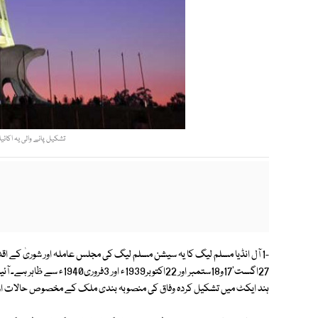
تشکیل پانے والی یہ اکائیا
-1 آل انڈیا مسلم لیگ کا یہ سیشن مسلم لیگ کی مجلس عاملہ اور شوریٰ کے اقدا
ہند ایکٹ میں تشکیل کردہ وفاق کی منصوبہ بندی ملک کے مخصوص حالات اور م