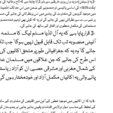
ایکٹ1935ء کی اساسی پالیسی اور منصوبے کے ضمن میں اس حد تک اطم
میں موجود گروہوں کی مشاورت کی روشنی میں اس پرنظر ثانی کی جائے گی۔ 
پر نئے سرے سے نظرثانی نہیں کی جائے گی اور یہ کہ کوئی بھی ترمیم شدہ منص
مسلمانوں کی مکمل منظوری اور اتفاق کے ساتھ کی جائے گی۔
-3 قرار پایا ہے کہ یہ آل انڈیا مسلم لیگ کا مس
آئینی منصوبہ تب تک قابل قبول نہیں ہوگا' جب تک
جائے گا' وہ یہ کہ جغرافیائی طور پر ملحق اکائیوں 
اس طرح کی جائے کہ جن علاقوں میں مسلمان عددی
کے شمال مغربی اور مشرقی حصے، ان کو آزاد ریاستو
پانے والی یہ اکائیاں مکمل آزاد اور خودمختار ہوں گی
-4 یہ کہ ان اکائیوں میں موجود خطوں کے آئین میں اقلیتوں کی مشاورت کے سا
کے تحفظ کے مناسب' موثر اورلازمی اقدامات یقینی بنائے جائیں اور ہندوستا