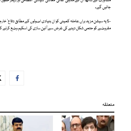
مشاورت کے ساتھ ان کے مذہبی' ثقاتی' معاشی' سیاسی' انتظامی اور دیگر حقوق 
جائیں گے۔
-5 یہ سیشن مزید براں عاملہ کمیٹی کو ان بنیادی اصولوں کے مطابق دفاع' خ
مفروضے کو حتمی شکل دینے کی غرض سے آئین سازی کی اسکیم وضع کرنے کا اخ
متعلقہ