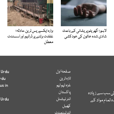
لاہور؛ گھریلو پریشانی کے باعث
ہزارہ ایکسپریس ٹرین حادثہ؛
شادی شدہ خاتون کی خودکشی
غفلت برتنے پر ڈرائیور اور اسسٹنٹ
معطل
صفحۂ اول
 Urdu
تازہ ترین
rdu
غزہ لہو لہو
ws in
پاکستان
کی سب سے زیادہ
انٹر نیشنل
 Urdu
 تمام مواد کے
کھیل
انٹرٹینمنٹ