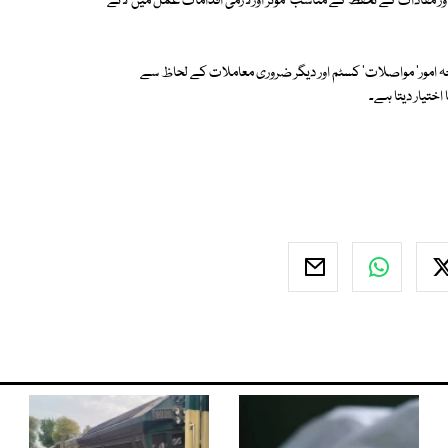
اور مفادات کے تحفظ کے مناسب' موثر اورلازمی اقدامات عمل میں لائے
ارجہ امور' مواصلات' کسٹم اور دیگر ضروری معاملات کے لحاظ سے
تیار دیتا ہے۔