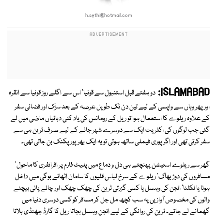
h.sethi@hotmail.com
ISLAMABAD:
دو ہفتے قبل استنبول سے قونیا' اس سے اگلے روز قونیا سے انقرہ
اور پھر وہاں سے واپسی کے لیے تین دن تک طویل عرصہ کے بعد سڑک اور فضائی سفر
کے علاوہ ریلوے کا استعمال ہوا تو ریل کے رومانس کی یاد کئی دہائیاں ماضی میں لے
گئی جب لوگوں کی اکثریت ایک سے دوسرے شہر جانے کے لیے صرف ٹرین ہی سے
سفر کرتی تھی اور اگر پوری فیملی ساتھ ہوتی تو یہ ایک بھرپور پکنک بن جاتی تھی۔
گھر سے ریلوے اسٹیشن پہنچتے ہی دل و دماغ میں پلیٹ فارم پر افراتفری کا ماحول'
مسافروں کی دوڑ بھاگ' ریلوے کے سرخ لباس قلیوں کا سامان اٹھائے بوگی میں داخل
ہونا یا نکلنا' انجن کی وہسل یا کسی گزرتی ٹرین کی چھک چھک اور چائے پانی بیچنے
والوں کی مخصوص آوازیں یہ سب کچھ مل جل کر مسافر کو کسی دوسری دنیا میں
گھمانے لے جاتے۔ ٹرین کی روانگی کے لیے انجن وہسل بجاتا ریل کا گارڈ جھنڈی ہلاتا