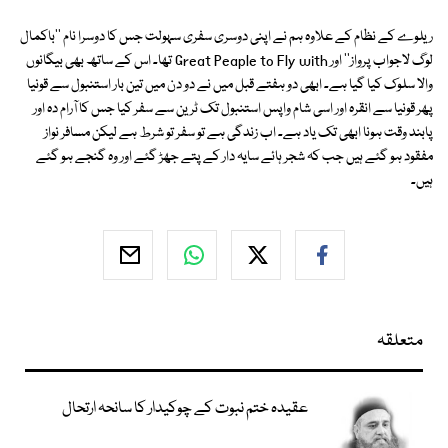
ریلوے کے نظام کے علاوہ ہم نے اپنی دوسری سفری سہولت جس کا دوسرا نام ''باکمال
لوگ لاجواب پرواز'' اور Great Peaple to Fly with تھا۔ اس کے ساتھ بھی بیگانوں
والا سلوک کیا گیا ہے۔ ابھی دو ہفتے قبل میں نے دو دن میں تین بار استنبول سے قونیا
پھر قونیا سے انقرہ اور اسی شام واپس استنبول تک ٹرین سے سفر کیا جس کا آرام دہ اور
پابند وقت ہونا ابھی تک یاد ہے۔ اب زندگی ہے تو سفر تو شرط ہے لیکن مسافر نواز
مفقود ہو گئے ہیں جب کہ شجر ہائے سایہ دار کے پتے جھڑ گئے اور وہ گنجے ہو گئے
ہیں۔
متعلقہ
عقیدہ ختم نبوت کے چوکیدار کا سانحہ ارتحال