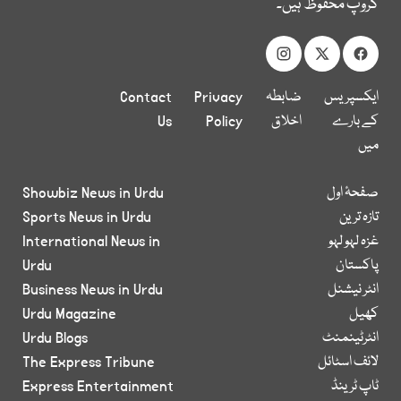
گروپ محفوظ ہیں۔
ایکسپریس
ضابطہ
Privacy
Contact
کے بارے
اخلاق
Policy
Us
میں
صفحۂ اول
Showbiz News in Urdu
تازہ ترین
Sports News in Urdu
غزہ لہو لہو
International News in
پاکستان
Urdu
انٹر نیشنل
Business News in Urdu
کھیل
Urdu Magazine
انٹرٹینمنٹ
Urdu Blogs
لائف اسٹائل
The Express Tribune
ٹاپ ٹرینڈ
Express Entertainment