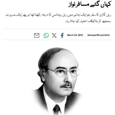
کہاں گئے مسافر نواز
ریل گاڑی کا سفر جو ایک زمانے میں ریل رومانس کا درجہ رکھتا تھا اور پھر ایک ضرورت
سمجھ کر بلاتوقف اختیار کیا جاتا رہا۔
March 24, 2018
Hameed Ahmed Sethi