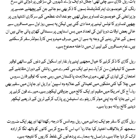
بات ریل گاڑی سے چلی تھی آجکل دو ایک بڑے شہروں کی سڑکوں پر دوڑتی نئی سرخ
رنگ کی خوبصورت ایئرکنڈیشنڈ بسوں کا ذکر بھی ہو جائے جن کے پچھلے حصے پر
وزیراعلیٰ کی خوبصورت تصاویر ہوتی تھیں جو عدالت عظمیٰ کے سرکاری اشتہاروں پر
چھپی تصاویر کا نوٹس لینے پر مٹا دی گئی ہیں لیکن یہ بسیں روز اول سے مسافروں سے
خالی بعض اوقات دو یا تین کی تعداد میں بس اسٹاپوں پر سستاتی کھڑی پائی جاتی ہیں ان
بسوں کے خالی رہنے کی وجہ یہ ہے ان میں صرف میٹرو بس کارڈ ہولڈر سفر کر سکتے
ہیں۔ عام مسافروں کے لیے ان میں داخلہ ممنوع ہے۔
ریل گاڑی کا ذکر کرنے کا خیال مجھے اپنے یار غار اور اسکول کے دنوں کے ساتھی توقیر
حسین کا ٹیلیفون سن کر آیا۔ ہم نے ایک ہی کمرے میں رہائش کے دوران مقابلے کے
امتحان کی تیاری کی تھی۔ میری ملازمت پاکستان میں رہی جب کہ توقیر فارن سروس
میں چلا گیا کئی ملکوں میں تعیناتی کے علاوہ وہ اسپین' برازیل اور جاپان میں سفیر بھی
رہا۔ آج کل امریکا میں مقیم اور ایک کالج میں جزوقتی لیکچرر ہے۔ میرے فون کرنے پر
اس نے بتایا کہ وہ اپنی موٹر کار ریلوے اسٹیشن پر پارک کرکے ٹرین کے ذریعے لیکچر
دینے کالج روانہ ہو رہا ہے۔
ریل گاڑی کا سفر جو ایک زمانے میں ریل رومانس کا درجہ رکھتا تھا اور پھر ایک ضرورت
سمجھ کر بلاتوقف اختیار کیا جاتا رہا' اب اس کا سوچ کر ہی کانوں کو ہاتھ لگا کر ارادہ
ترک کر دیا جاتا ہے۔ دراصل یہ ہمارے پردھانوں کی غلط کاریوں کا نتیجہ ہے۔