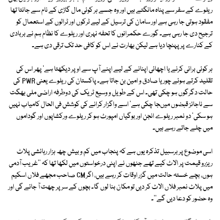
ریلوے کے سفر سے پناہ مانگتے ہیں اور وہ جسے ہر کوئی مال گاڑی کے نام سے جانتا تھا
مفقود ہوتی جا رہی ہے اور سامان کی ترسیل کے لیے ٹرکوں اور ٹرالوں کے استعمال کو
ترجیح دی جا رہی ہے۔ گورے حکمرانوں کا تحفہ نہری اور ریلوے کا نظام ہم نے بربادی
کے کنارے پر پہنچا دیا ہے لیکن بھارت نے اس کو کافی حد تک ترقی دی ہے۔
ہر کوئی برائی کرنے یا اچھائی اپنانے کے لیے اپنے آپ سے اوپر دیکھتا ہے' پھر اس کی
تقلید کرتے ہوئے چور یا صادق و امین بن جاتا ہے۔ پاکستان کی ریلوے یعنی PWR کی
حالت دگرگوں ہو چکی تھی۔ اس کے طویل و وسیع ٹریک کی دوطرفہ اراضی ملی بھگت
سے ناجائز قبضوں میںجا چکی ہے' اسے واگزار کرانے کی کوشش فی الحال کامیاب نہیں
ہو سکی' دو نمبر ریلوے انجن اور بوگیاں امپورٹ ہو کر ریلوے ورکشاپوں اور گوداموں
میں چلے جاتے رہے ہیں۔
اسی موضوع پر برسبیل تذکرہ یوں ہے کہ پنجاب میں کم و بیش چھ ہزار رہائشی پلاٹ
ریزرو قیمت پر الاٹ کیے تھے جنھوں نے اپنی درخواستوں میں لکھا تھا کہ ''غریب آدمی
ہوں، بچے خستہ حالت میں گزر اوقات کر رہے ہیں، اگر CM صاحب مجھے فلاں اسکیم
میں پلاٹ نمبر فلاں الاٹ کر دیں تو مکان بنا لوں گا۔ بچوں کے سر پر چھت آ جائے گی اور
وہ حضور کو دعا دیں گے''۔