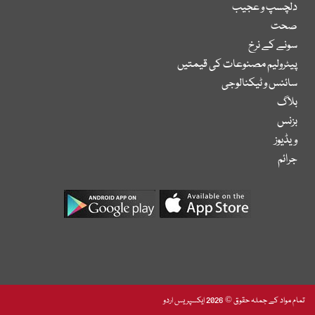
دلچسپ و عجیب
صحت
سونے کے نرخ
پیٹرولیم مصنوعات کی قیمتیں
سائنس و ٹیکنالوجی
بلاگ
بزنس
ویڈیوز
جرائم
تمام مواد کے جملہ حقوق © 2026 ایکسپریس اردو