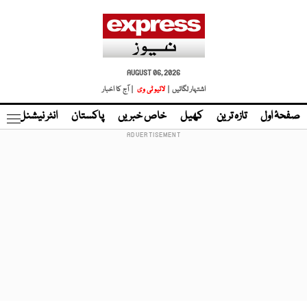
AUGUST 06, 2026
اشتہار لگائیں |
لائیو ٹی وی
| آج کا اخبار
صفحۂ اول
تازہ ترین
کھیل
خاص خبریں
پاکستان
انٹر نیشنل
ٹا