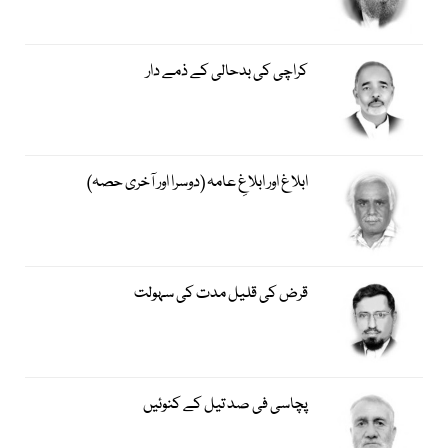
کراچی کی بدحالی کے ذمے دار
ابلاغ اور ابلاغِ عامہ (دوسرا اور آخری حصہ)
قرض کی قلیل مدت کی سہولت
پچاسی فی صد تیل کے کنوئیں