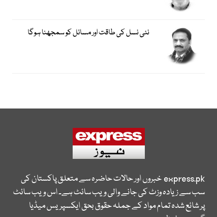
نئی نسل کی طاقت اور مسائل کو سمجھنا ہوگا
express.pk
خبروں اور حالات حاضرہ سے متعلق پاکستان کی
سب سے زیادہ وزٹ کی جانے والی ویب سائٹ ہے۔ اس ویب سائٹ
پر شائع شدہ تمام مواد کے جملہ حقوق بحق ایکسپریس میڈیا