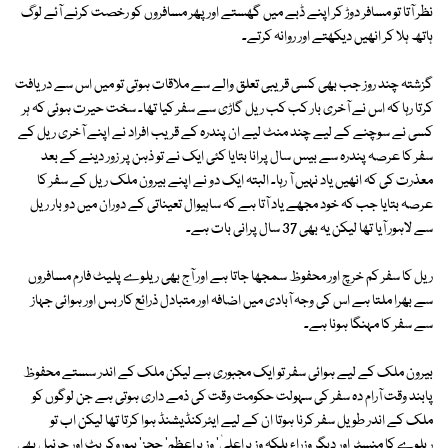
نظر آتا تو مسافر دوڑ کر اپنے ڈبے میں گھستے اور پھر مسافروں کو رخصت کرنے آئے لوگ
ہاتھ ہلا کر انھیں دیکھتے اور روانہ کرتے۔
گزشتہ چند روز جب بھی کسی قریبی تعلق والے سے ملاقات ہوتی تو میں اس سے دریافت
کرتا رہا کہ اس نے آخری بار کب کب ریل گاڑی سے سفر کیا تھا۔ سخت حیرت ہوئی کہ ہر
کسی نے سوچنے کے لیے چند منٹ لیے ان پندرہ کے قریب افراد نے اپنے آخری ریل کے
سفر کا عرصہ پندرہ سے بیس سال پرانا بتایا کئی ایک نے تو ذہن پر زور دینے کے بعد
معذرت کی کہ انھیں یاد نہیں آ رہا۔ البتہ ایک دو نے اپنے بیرون ملک ریل کے سفر کا
عرصہ بتایا جب کہ خود مجھے یاد آتا ہے کہ ساہیوال تعیناتی کے دوران میں دو بار ریل
سے لاہور آیا تھا لیکن یہ بھی 37 سال پرانی بات ہے۔
ریل کا سفر کم خرچ اور محفوظ سمجھا جاتا ہے اور آج بھی ریلوے پلیٹ فارم مسافروں
سے بھرا ملتا ہے اس کی وجہ آبادی میں اضافہ اور متبادل ذرائع کار بس اور ہوائی جہاز
سے سفر کا مہنگا ہونا ہے۔
بیرون ملک کے لیے ہوائی سفر تو ایک مجبوری ہے لیکن ملک کے اندر سستے محفوظ
پابند وقت آرام دہ سفر کی سہولت حکومت وقت کی ذمے داری ہوتی ہے جن لوگوں کو
ملک کے اندر طویل سفر کرنا ہوتا ان کے لیے ایئرکنڈیشنڈ ہوا کرتا تھا لیکن اب تو
ریلوے کا منسٹر اور دیگر وزراء بلکہ وزیراعلیٰ' وزیراعظم' ججز' بیوروکریٹ اور جرنیل بھی